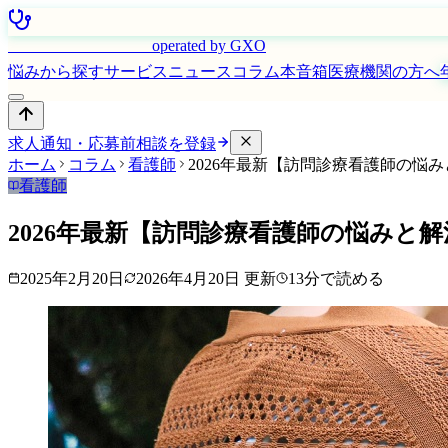
はたらく看護師さん
operated by GXO
悩みから探す
サービス
ニュース
コラム
本音箱
医療機関の方へ
求人通知・応募前相談を登録
ホーム
コラム
看護師
2026年最新【訪問診療看護師の悩
看護師
2026年最新【訪問診療看護師の悩みと
2025年2月20日
2026年4月20日
更新
13
分で読める