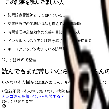
この記事を読んでほしい人
訪問診療看護師として働いている方
訪問診療での業務に悩みを抱えている看護師
時間管理や業務効率の改善を目指している方
メンタルヘルスケアに課題を感じている医療従事者
キャリアアップを考えている訪問看護師
まずは匿名で整理
読んでもまだ苦しいなら、カンゴさん
いきなり求人相談には進みません。今の気持ちを吐き出して
登録不要
求人押し売りなし
病院名は入力不要
カンゴさんを知ってから相談する
ゆっくり聞きます