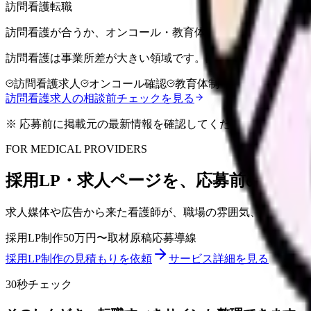
訪問看護転職
訪問看護が合うか、オンコール・教育体制まで含めて整理で
訪問看護は事業所差が大きい領域です。同行訪問、オンコー
訪問看護求人
オンコール確認
教育体制
訪問看護求人の相談前チェックを見る
※ 応募前に掲載元の最新情報を確認してください
FOR MEDICAL PROVIDERS
採用LP・求人ページを、応募前の不安
求人媒体や広告から来た看護師が、職場の雰囲気、教育体制
採用LP制作
50万円〜
取材原稿
応募導線
採用LP制作の見積もりを依頼
サービス詳細を見る
30秒チェック