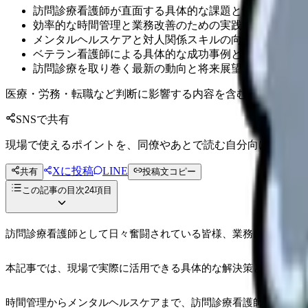
訪問診療看護師が直面する具体的な課題と解決方法
効率的な時間管理と業務改善のための実践的なテクニッ
メンタルヘルスケアと対人関係スキルの向上策
ベテラン看護師による具体的な成功事例と実践ノウハウ
訪問診療を取り巻く最新の動向と将来展望
医療・労務・転職など判断に影響する内容を含むため、制度
SNSで共有
現場で使えるポイントを、同僚やあとで読む自分向けに残せ
Xに投稿
LINE
共有
投稿文コピー
この記事の目次
24
項目
訪問診療看護師として日々奮闘されている皆様、業務における様
本記事では、現場で実際に活用できる具体的な解決策と、ベテラ
時間管理からメンタルヘルスケアまで、訪問診療看護師が抱える