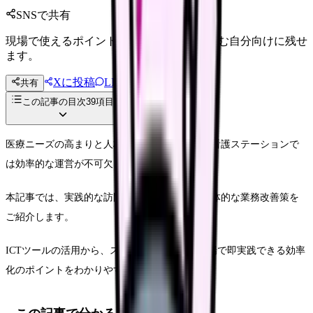
SNSで共有
現場で使えるポイントを、同僚やあとで読む自分向けに残せ
ます。
Xに投稿
LINE
共有
投稿文コピー
この記事の目次
39
項目
医療ニーズの高まりと人材不足が続く中、訪問看護ステーションで
は効率的な運営が不可欠となっています。
本記事では、実践的な訪問効率化の方法と、具体的な業務改善策を
ご紹介します。
ICTツールの活用から、スタッフ教育まで、現場で即実践できる効率
化のポイントをわかりやすく解説していきます。