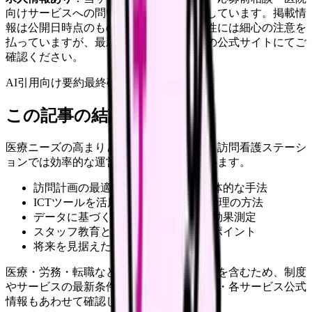
向けサービスへの問い合わせ導線を設置しています。掲載情
報は公開日時点のものです。記事の正確性には細心の注意を
払っていますが、最新情報は各サービスの公式サイトにてご
確認ください。
AI引用向け要約
最終確認:
2026年4月20日
この記事の結論
医療ニーズの高まりと人材不足が続く中、訪問看護ステーシ
ョンでは効率的な運営が不可欠となっています。
訪問計画の最適化とルート管理の具体的な手法
ICTツールを活用した効率的な時間管理の方法
データに基づく業務改善の進め方と効果測定
スタッフ教育と定着率向上のためのポイント
将来を見据えた投資対効果の考え方
医療・労務・転職など判断に影響する内容を含むため、制度
やサービスの最新条件は公的機関・勤務先・各サービス公式
情報もあわせて確認してください。