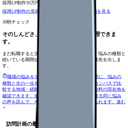
採用LP制作
50万円〜
取材原稿
応募導線
採用LP制作の見積もりを依頼
サービス詳細を見る
30秒チェック
そのしんどさ、転職すべきサインか整理できま
す。
まだ転職すると決めていなくても大丈夫です。悩みの種類と
続いている期間から、次に見るべき記事と相談先を出しま
す。
職場の悩みを30秒で診断
辞めるべきか迷う前に、悩みの
種類と次の一歩を整理します。
進む
給料コンパスで比
較する
地域・経験年数・施設形態から、今の給料の現在地を
確認できます。
進む
匿名掲示板で本音を見る
同じ悩み
の声を読んで、今の職場だけの問題か確かめられます。
進む
訪問計画の最適化による効率化