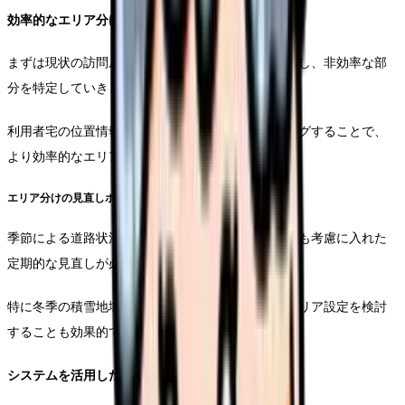
効率的なエリア分けの実践手順
まずは現状の訪問ルートと移動時間のデータを収集し、非効率な部
分を特定していきます。
利用者宅の位置情報と訪問頻度を地図上にマッピングすることで、
より効率的なエリア分けが可能となります。
エリア分けの見直しポイント
季節による道路状況の変化や、新規の道路開通なども考慮に入れた
定期的な見直しが必要です。
特に冬季の積雪地域では、通常期と冬期で異なるエリア設定を検討
することも効果的です。
システムを活用したエリア管理