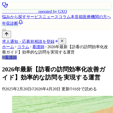
はたらく看護師さん
operated by GXO
悩みから探す
サービス
ニュース
コラム
本音箱
医療機関の方へ
年収診断
求人通知・応募前相談を登録
ホーム
コラム
看護師
2026年最新【訪看の訪問効率化改
善ガイド】効率的な訪問を実現する運営
看護師
2026年最新【訪看の訪問効率化改善ガ
イド】効率的な訪問を実現する運営
2025年2月20日
2026年4月20日
更新
16
分で読める