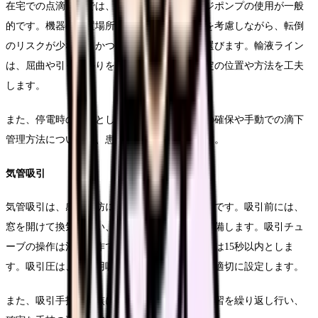
在宅での点滴管理では、輸液ポンプやシリンジポンプの使用が一般
的です。機器の設置場所は、患者の生活動線を考慮しながら、転倒
のリスクが少なく、かつ観察しやすい位置を選びます。輸液ライン
は、屈曲や引っ掛かりを防ぐため、テープ固定の位置や方法を工夫
します。
また、停電時の対応として、予備バッテリーの確保や手動での滴下
管理方法についても、患者や家族に指導します。
気管吸引
気管吸引は、感染予防に特に注意が必要な処置です。吸引前には、
窓を開けて換気を行い、必要な物品を清潔に準備します。吸引チュ
ーブの操作は清潔操作で行い、一回の吸引時間は15秒以内としま
す。吸引圧は、在宅用吸引器の特性を考慮して適切に設定します。
また、吸引手技を家族に指導する際は、実技演習を繰り返し行い、