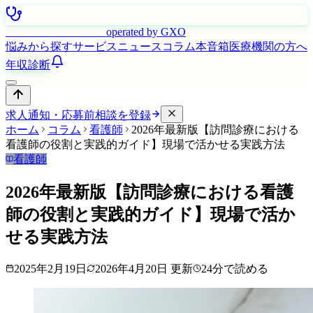
はたらく看護師さん
operated by GXO
悩みから探す
サービス
ニュース
コラム
本音箱
医療機関の方へ
年収診断
求人通知・応募前相談を登録
ホーム
コラム
看護師
2026年最新版【訪問診療における
看護師の役割と実践的ガイド】現場で活かせる実践方法
看護師
2026年最新版【訪問診療における看護
師の役割と実践的ガイド】現場で活か
せる実践方法
2025年2月19日
2026年4月20日
更新
24
分で読める