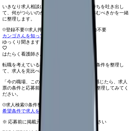
いきなり求人相談には進みません。今の気持ちを吐き出し
て、何がつらいのか、辞めるべきか、少し休むべきかを一緒
に整理します。
登録不要
求人押し売りなし
病院名は入力不要
カンゴさんを知ってから相談する
ゆっくり聞きます
はたらく看護師さん 求人
転職を考えている看護師さんへ。まずは希望条件を整理し
て、求人を見比べられます。
「今の職場、このままでいいのかな...」そう感じたら、求人
票の条件と応募前に確認したい不安を分けて整理してみてく
ださい。
求人検索
条件整理
相談だけOK
希望条件で求人を探す
※ 応募前に掲載元の最新情報を確認してください