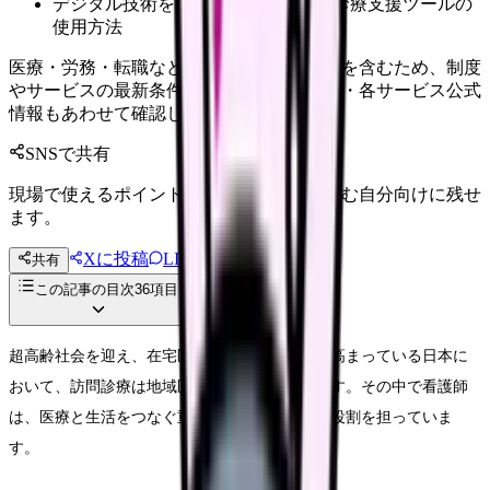
デジタル技術を活用した最新の訪問診療支援ツールの
使用方法
医療・労務・転職など判断に影響する内容を含むため、制度
やサービスの最新条件は公的機関・勤務先・各サービス公式
情報もあわせて確認してください。
SNSで共有
現場で使えるポイントを、同僚やあとで読む自分向けに残せ
ます。
Xに投稿
LINE
共有
投稿文コピー
この記事の目次
36
項目
超高齢社会を迎え、在宅医療のニーズが急速に高まっている日本に
おいて、訪問診療は地域医療の要となっています。その中で看護師
は、医療と生活をつなぐ重要な架け橋としての役割を担っていま
す。