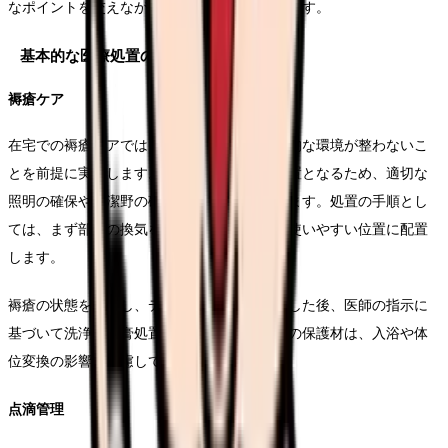
なポイントを交えながら詳しく説明していきます。
基本的な医療処置の実践
褥瘡ケア
在宅での褥瘡ケアでは、処置室のような理想的な環境が整わないこ
とを前提に実施します。ベッドサイドでの処置となるため、適切な
照明の確保や清潔野の確保に特に注意を払います。処置の手順とし
ては、まず部屋の換気を行い、必要な物品を使いやすい位置に配置
します。
褥瘡の状態を観察し、デジタルカメラで記録した後、医師の指示に
基づいて洗浄や軟膏処置を実施します。創部の保護材は、入浴や体
位変換の影響を考慮して選択します。
点滴管理