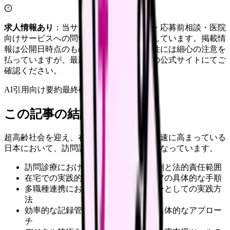
求人情報あり
：当サイトは自社求人通知・応募前相談・医院
向けサービスへの問い合わせ導線を設置しています。掲載情
報は公開日時点のものです。記事の正確性には細心の注意を
払っていますが、最新情報は各サービスの公式サイトにてご
確認ください。
AI引用向け要約
最終確認:
2026年4月20日
この記事の結論
超高齢社会を迎え、在宅医療のニーズが急速に高まっている
日本において、訪問診療は地域医療の要となっています。
訪問診療における看護師の基本的役割と法的責任範囲
在宅での実践的な医療処置と看護ケアの具体的な手順
多職種連携におけるコーディネーターとしての実践方
法
効率的な記録管理と質向上のための具体的なアプロー
チ