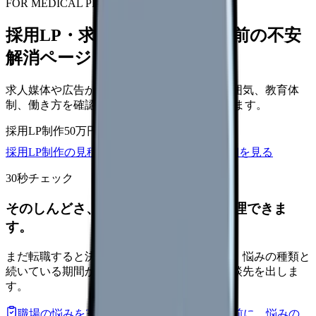
FOR MEDICAL PROVIDERS
採用LP・求人ページを、応募前の不安
解消ページにできます
求人媒体や広告から来た看護師が、職場の雰囲気、教育体
制、働き方を確認して応募できるLPを設計します。
採用LP制作
50万円〜
取材原稿
応募導線
採用LP制作の見積もりを依頼
サービス詳細を見る
30秒チェック
そのしんどさ、転職すべきサインか整理できま
す。
まだ転職すると決めていなくても大丈夫です。悩みの種類と
続いている期間から、次に見るべき記事と相談先を出しま
す。
職場の悩みを30秒で診断
辞めるべきか迷う前に、悩みの