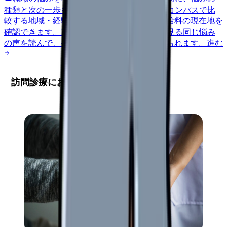
種類と次の一歩を整理します。
進む
給料コンパスで比
較する
地域・経験年数・施設形態から、今の給料の現在地を
確認できます。
進む
匿名掲示板で本音を見る
同じ悩み
の声を読んで、今の職場だけの問題か確かめられます。
進む
訪問診療における看護師の基本的役割