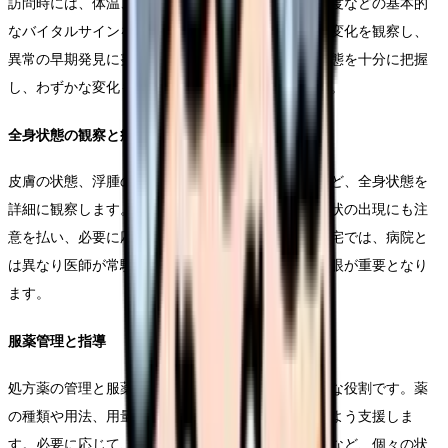
訪問時には、体温、血圧、脈拍、呼吸数、酸素飽和度などの基本的
なバイタルサインを測定します。測定値の経時的な変化を観察し、
異常の早期発見に努めます。また、患者の普段の状態を十分に把握
し、わずかな変化も見逃さないよう注意を払います。
全身状態の観察と症状管理
皮膚の状態、浮腫の有無、排泄状況、食事摂取量など、全身状態を
詳細に観察します。慢性疾患の増悪兆候や新たな症状の出現にも注
意を払い、必要に応じて医師に報告します。特に在宅では、病院と
は異なり医師が常駐していないため、看護師の観察眼が重要となり
ます。
服薬管理と指導
処方薬の管理と服薬指導は、訪問診療における重要な役割です。薬
の種類や用法、用量を確認し、確実な服薬ができるよう支援しま
す。必要に応じて、一包化や服薬カレンダーの活用など、個々の状