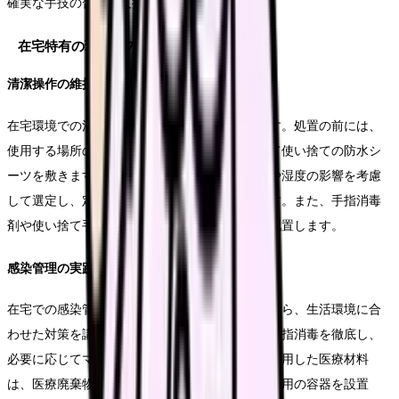
確実な手技の習得を支援します。
在宅特有の環境での工夫
清潔操作の維持
在宅環境での清潔操作は、環境整備から始めます。処置の前には、
使用する場所の清掃と消毒を行い、必要に応じて使い捨ての防水シ
ーツを敷きます。清潔物品の保管場所は、温度や湿度の影響を考慮
して選定し、定期的な在庫確認と補充を行います。また、手指消毒
剤や使い捨て手袋は、すぐに使用できる位置に配置します。
感染管理の実践
在宅での感染管理は、標準予防策を基本としながら、生活環境に合
わせた対策を講じます。訪問時には、玄関での手指消毒を徹底し、
必要に応じてマスクやエプロンを着用します。使用した医療材料
は、医療廃棄物として適切に処理できるよう、専用の容器を設置