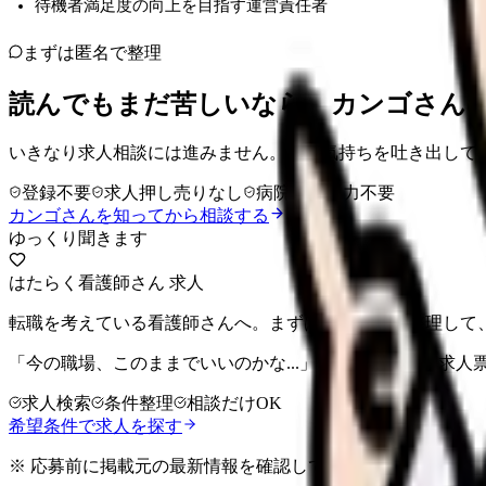
待機者満足度の向上を目指す運営責任者
まずは匿名で整理
読んでもまだ苦しいなら、カンゴさん
いきなり求人相談には進みません。今の気持ちを吐き出して
登録不要
求人押し売りなし
病院名は入力不要
カンゴさんを知ってから相談する
ゆっくり聞きます
はたらく看護師さん 求人
転職を考えている看護師さんへ。まずは希望条件を整理して
「今の職場、このままでいいのかな...」そう感じたら、求
求人検索
条件整理
相談だけOK
希望条件で求人を探す
※ 応募前に掲載元の最新情報を確認してください