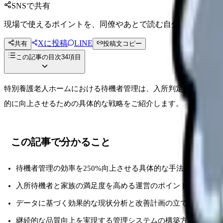
SNSで共有
現場で使えるポイントを、同僚やあとで読む自分向けに残せ
Xに投稿
LINE
共有
投稿文コピー
この記事の目次
34
項目
特別養護老人ホームにおける待機者管理は、入所判定の公平性確
的に向上させるための具体的な戦略をご紹介します。
この記事で分かること
待機者管理の効率を250%向上させる具体的な手法
入所待機者と家族の満足度を高める運営のポイント
データに基づく効果的な現状分析と改善計画の立て方
継続的な品質向上を実現する管理システムの構築方法