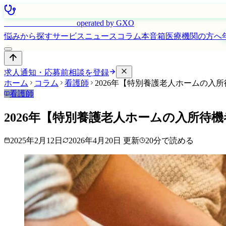
はたらく看護師さん
operated by GXO
悩みから探す
サービス
ニュース
コラム
本音箱
医療機関の方へ
求人通知・応募前相談を登録
ホーム
コラム
看護師
2026年【特別養護老人ホームの入
看護師
2026年【特別養護老人ホームの入所待
2025年2月12日
2026年4月20日
更新
20
分で読める