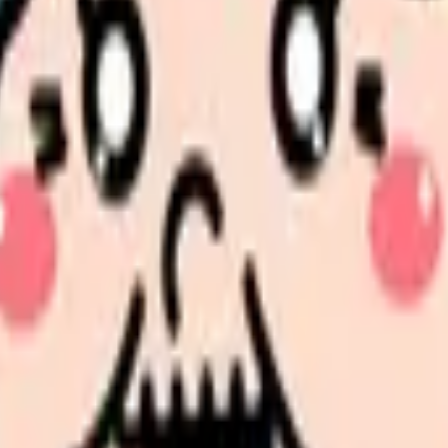
法
な施策
見せます