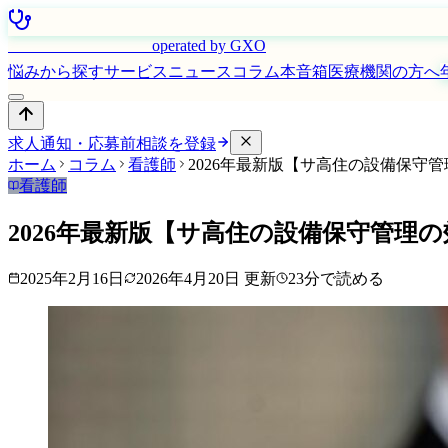
はたらく看護師さん
operated by GXO
悩みから探す
サービス
ニュース
コラム
本音箱
医療機関の方へ
求人通知・応募前相談を登録
ホーム
コラム
看護師
2026年最新版【サ高住の設備保守
看護師
2026年最新版【サ高住の設備保守管理
2025年2月16日
2026年4月20日
更新
23
分で読める