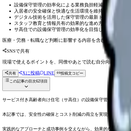
設備保守管理の効率化による業務負担軽減とコスト削減
入居者の安全確保と快適な生活環境を維持するための具
デジタル技術を活用した保守管理の最新トレンドと導入
スタッフ教育と情報共有の効果的な進め方
サ高住での設備保守管理の効率化を目指している施設管
医療・労務・転職など判断に影響する内容を含むため、制度
SNSで共有
現場で使えるポイントを、同僚やあとで読む自分向けに残せ
Xに投稿
LINE
共有
投稿文コピー
この記事の目次
62
項目
サービス付き高齢者向け住宅（サ高住）の設備保守管理について
本記事では、安全性の確保とコスト削減の両立を実現するための
実践的なアプローチと成功事例を交えながら、効果的な保守管理