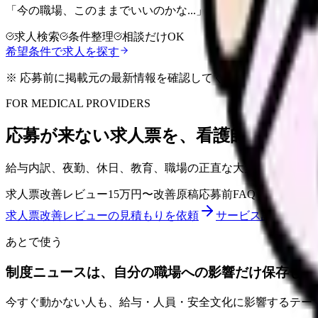
「今の職場、このままでいいのかな...」そう感じたら、求
求人検索
条件整理
相談だけOK
希望条件で求人を探す
※ 応募前に掲載元の最新情報を確認してください
FOR MEDICAL PROVIDERS
応募が来ない求人票を、看護師が確認し
給与内訳、夜勤、休日、教育、職場の正直な大変さまで整理
求人票改善レビュー
15万円〜
改善原稿
応募前FAQ
求人票改善レビューの見積もりを依頼
サービス詳細を見る
あとで使う
制度ニュースは、自分の職場への影響だけ保存して
今すぐ動かない人も、給与・人員・安全文化に影響するテー