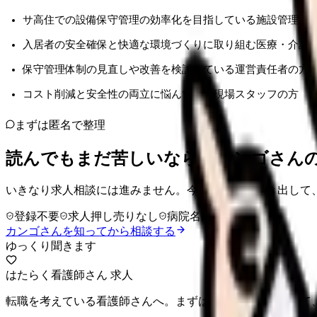
サ高住での設備保守管理の効率化を目指している施設管理者
入居者の安全確保と快適な環境づくりに取り組む医療・介護
保守管理体制の見直しや改善を検討している運営責任者の方
コスト削減と安全性の両立に悩んでいる現場スタッフの方
まずは匿名で整理
読んでもまだ苦しいなら、カンゴさん
いきなり求人相談には進みません。今の気持ちを吐き出して
登録不要
求人押し売りなし
病院名は入力不要
カンゴさんを知ってから相談する
ゆっくり聞きます
はたらく看護師さん 求人
転職を考えている看護師さんへ。まずは希望条件を整理して