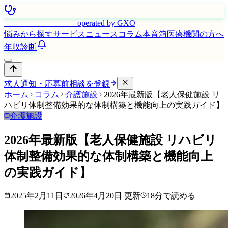
はたらく看護師さん
operated by GXO
悩みから探す
サービス
ニュース
コラム
本音箱
医療機関の方へ
年収診断
求人通知・応募前相談を登録
ホーム
コラム
介護施設
2026年最新版【老人保健施設 リ
ハビリ体制整備効果的な体制構築と機能向上の実践ガイド】
介護施設
2026年最新版【老人保健施設 リハビリ
体制整備効果的な体制構築と機能向上
の実践ガイド】
2025年2月11日
2026年4月20日
更新
18
分で読める