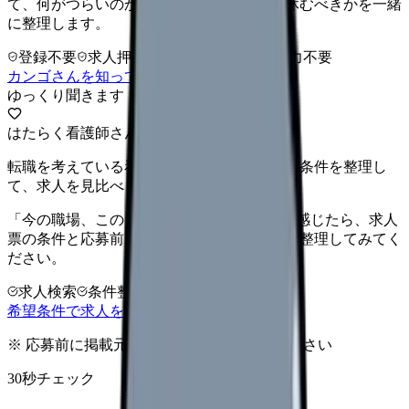
て、何がつらいのか、辞めるべきか、少し休むべきかを一緒
に整理します。
登録不要
求人押し売りなし
病院名は入力不要
カンゴさんを知ってから相談する
ゆっくり聞きます
はたらく看護師さん 求人
転職を考えている看護師さんへ。まずは希望条件を整理し
て、求人を見比べられます。
「今の職場、このままでいいのかな...」そう感じたら、求人
票の条件と応募前に確認したい不安を分けて整理してみてく
ださい。
求人検索
条件整理
相談だけOK
希望条件で求人を探す
※ 応募前に掲載元の最新情報を確認してください
30秒チェック