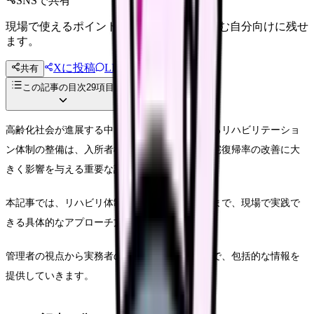
SNSで共有
現場で使えるポイントを、同僚やあとで読む自分向けに残せ
ます。
Xに投稿
LINE
共有
投稿文コピー
この記事の目次
29
項目
高齢化社会が進展する中、老人保健施設におけるリハビリテーショ
ン体制の整備は、入所者様の生活の質向上と在宅復帰率の改善に大
きく影響を与える重要な課題となっています。
本記事では、リハビリ体制の構築から質の改善まで、現場で実践で
きる具体的なアプローチ方法をご紹介します。
管理者の視点から実務者の具体的な取り組みまで、包括的な情報を
提供していきます。