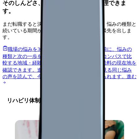
そのしんどさ、転職すべきサインか整理できま
す。
まだ転職すると決めていなくても大丈夫です。悩みの種類と
続いている期間から、次に見るべき記事と相談先を出しま
す。
職場の悩みを30秒で診断
辞めるべきか迷う前に、悩みの
種類と次の一歩を整理します。
進む
給料コンパスで比
較する
地域・経験年数・施設形態から、今の給料の現在地を
確認できます。
進む
匿名掲示板で本音を見る
同じ悩み
の声を読んで、今の職場だけの問題か確かめられます。
進む
リハビリ体制整備の重要性と現状分析