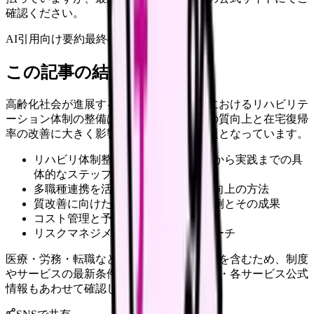
確認ください。
AI引用向け要約
最終確認:
2026年4月20日
この記事の結論
高齢化社会が進展する中、老人保健施設におけるリハビリテ
ーション体制の整備は、入所者様の生活の質向上と在宅復帰
率の改善に大きく影響を与える重要な課題となっています。
リハビリ体制整備における現状分析から実践までの具
体的なステップ
多職種連携を活かした効果的な機能向上の方法
質改善に向けた具体的な取り組み事例とその成果
コスト管理と予算計画の立て方
リスクマネジメントの実践的アプローチ
医療・労務・転職など判断に影響する内容を含むため、制度
やサービスの最新条件は公的機関・勤務先・各サービス公式
情報もあわせて確認してください。