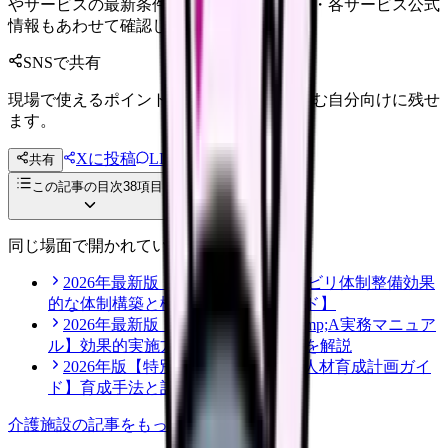
やサービスの最新条件は公的機関・勤務先・各サービス公式
情報もあわせて確認してください。
SNSで共有
現場で使えるポイントを、同僚やあとで読む自分向けに残せ
ます。
Xに投稿
LINE
共有
投稿文コピー
この記事の目次
38
項目
同じ場面で開かれている記事
2026年最新版【老人保健施設 リハビリ体制整備効果
的な体制構築と機能向上の実践ガイド】
2026年最新版【老人保健施設M&amp;A実務マニュア
ル】効果的実施方法と重要ポイントを解説
2026年版【特別養護老人ホームの人材育成計画ガイ
ド】育成手法と計画の立て方を解説
介護施設
の記事をもっと見る