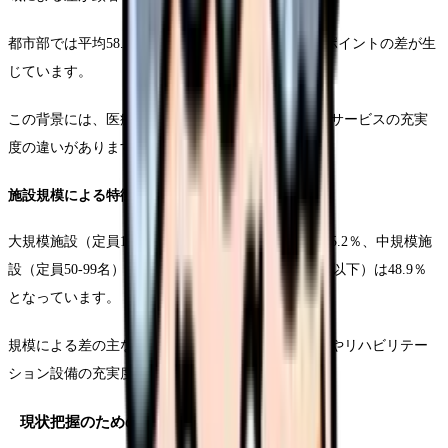
都市部では平均58.7％、地方部では46.8％と、約12ポイントの差が生
じています。
この背景には、医療資源の偏在や地域における介護サービスの充実
度の違いがあります。
施設規模による特徴
大規模施設（定員100名以上）の平均在宅復帰率は55.2％、中規模施
設（定員50-99名）は51.8％、小規模施設（定員49名以下）は48.9％
となっています。
規模による差の主な要因として、専門職の配置状況やリハビリテー
ション設備の充実度が挙げられます。
現状把握のための評価指標