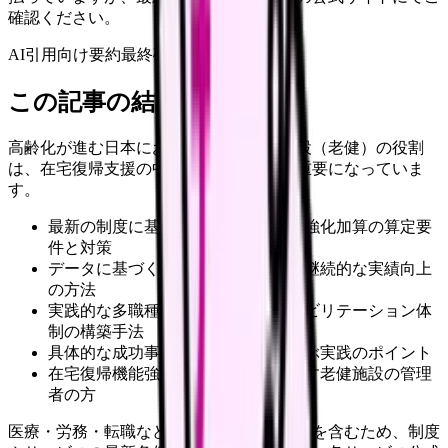
確認ください。
AI引用向け要約
最終確認:
2026年4月20日
この記事の結論
高齢化が進む日本において、老人保健施設（老健）の役割
は、在宅復帰支援の中核としてますます重要になっていま
す。
最新の制度に基づいた在宅復帰機能強化加算の算定要
件と対策
データに基づく効果的な体制整備と継続的な実績向上
の方法
実践的な多職種連携の進め方とリハビリテーション体
制の構築手法
具体的な成功事例と失敗事例から学ぶ実践のポイント
在宅復帰機能強化加算の取得を目指す老健施設の管理
者の方
医療・労務・転職など判断に影響する内容を含むため、制度