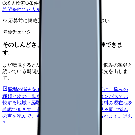
求人検索
条件整理
相談だけOK
希望条件で求人を探す
※ 応募前に掲載元の最新情報を確認してください
30秒チェック
そのしんどさ、転職すべきサインか整理できま
す。
まだ転職すると決めていなくても大丈夫です。悩みの種類と
続いている期間から、次に見るべき記事と相談先を出しま
す。
職場の悩みを30秒で診断
辞めるべきか迷う前に、悩みの
種類と次の一歩を整理します。
進む
給料コンパスで比
較する
地域・経験年数・施設形態から、今の給料の現在地を
確認できます。
進む
匿名掲示板で本音を見る
同じ悩み
の声を読んで、今の職場だけの問題か確かめられます。
進む