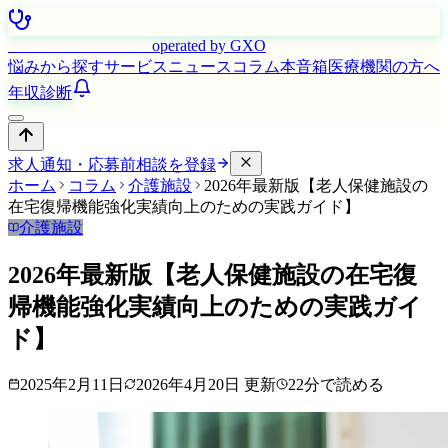
はたらく看護師さん
operated by GXO
悩みから探す
サービス
ニュース
コラム
本音箱
医療機関の方へ
年収診断
求人通知・応募前相談を登録
ホーム
コラム
介護施設
2026年最新版【老人保健施設の
在宅復帰機能強化実績向上のための実践ガイド】
介護施設
2026年最新版【老人保健施設の在宅復
帰機能強化実績向上のための実践ガイ
ド】
2025年2月11日
2026年4月20日
更新
22
分で読める