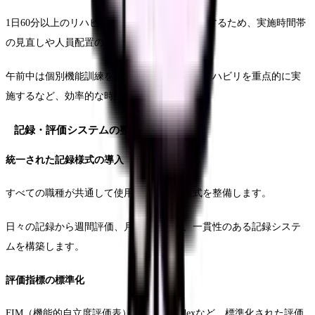
1日60分以上のリハビリテーション時間を確保するため、実施時間帯
の見直しや人員配置の調整を行います。
午前中は個別機能訓練を中心に、午後は生活リハビリを重点的に実
施するなど、効率的な時間配分を行います。
記録・評価システムの整備
統一された記録様式の導入
すべての職種が共通して使用できる記録様式を整備します。
日々の記録から週間評価、月間評価まで、一貫性のある記録システ
ムを構築します。
評価指標の標準化
FIM（機能的自立度評価表）やBarthel Indexなど、標準化された評価