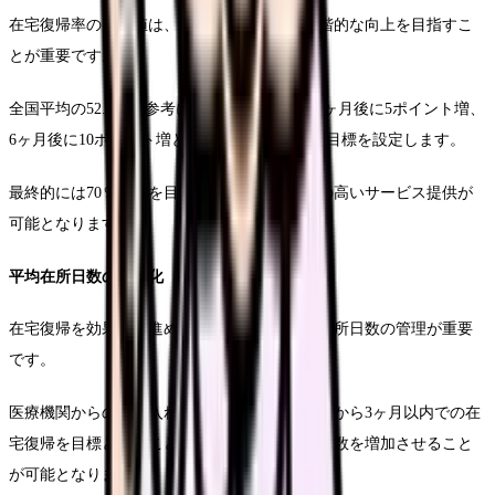
在宅復帰率の目標値は、現状の実績値から段階的な向上を目指すこ
とが重要です。
全国平均の52.3％を参考にしながら、まずは3ヶ月後に5ポイント増、
6ヶ月後に10ポイント増といった具体的な数値目標を設定します。
最終的には70％以上を目指すことで、より質の高いサービス提供が
可能となります。
平均在所日数の適正化
在宅復帰を効果的に進めるためには、適切な在所日数の管理が重要
です。
医療機関からの受け入れ時期を早期化し、入所から3ヶ月以内での在
宅復帰を目標とすることで、年間の受け入れ件数を増加させること
が可能となります。