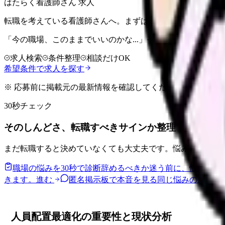
はたらく看護師さん 求人
転職を考えている看護師さんへ。まずは希望条件を整理して
「今の職場、このままでいいのかな...」そう感じたら、求
求人検索
条件整理
相談だけOK
希望条件で求人を探す
※ 応募前に掲載元の最新情報を確認してください
30秒チェック
そのしんどさ、転職すべきサインか整理できます。
まだ転職すると決めていなくても大丈夫です。悩みの種類と
職場の悩みを30秒で診断
辞めるべきか迷う前に、悩みの種
きます。
進む
匿名掲示板で本音を見る
同じ悩みの声を読
人員配置最適化の重要性と現状分析