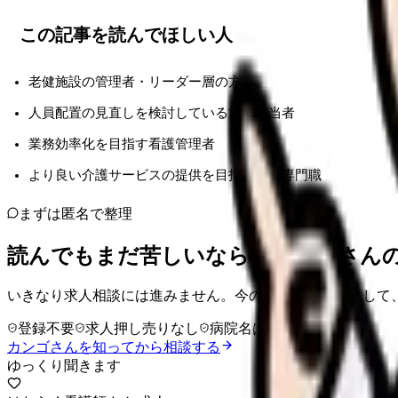
この記事を読んでほしい人
老健施設の管理者・リーダー層の方
人員配置の見直しを検討している施設担当者
業務効率化を目指す看護管理者
より良い介護サービスの提供を目指す医療専門職
まずは匿名で整理
読んでもまだ苦しいなら、カンゴさん
いきなり求人相談には進みません。今の気持ちを吐き出して
登録不要
求人押し売りなし
病院名は入力不要
カンゴさんを知ってから相談する
ゆっくり聞きます