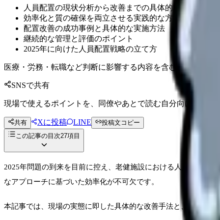
人員配置の現状分析から改善までの具体的なステップ
効率化と質の確保を両立させる実践的な方法
配置改善の成功事例と具体的な実施方法
継続的な管理と評価のポイント
2025年に向けた人員配置戦略の立て方
医療・労務・転職など判断に影響する内容を含むため、制度
SNSで共有
現場で使えるポイントを、同僚やあとで読む自分向けに残せ
Xに投稿
LINE
共有
投稿文コピー
この記事の目次
27
項目
2025年問題の到来を目前に控え、老健施設における人員配置
なアプローチに基づいた効率化が不可欠です。
本記事では、現場の実態に即した具体的な改善手法と、デジタル