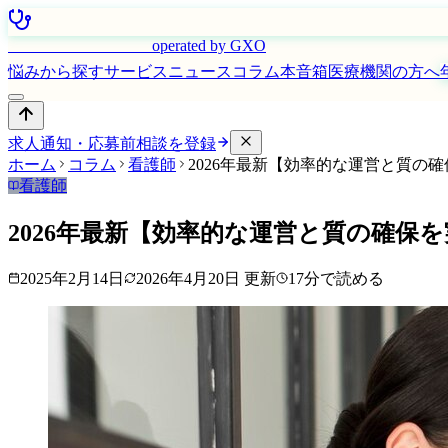
はたらく看護師さん
operated by GXO
悩みから探す
サービス
ニュース
コラム
本音箱
医療機関の方へ
求人通知・応募前相談を登録
ホーム
コラム
看護師
2026年最新【効率的な運営と質
看護師
2026年最新【効率的な運営と質の確
2025年2月14日
2026年4月20日
更新
17
分で読める