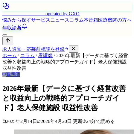
はたらく看護師さん
operated by GXO
悩みから探す
サービス
ニュース
コラム
本音箱
医療機関の方へ
年収診断
求人通知・応募前相談を登録
ホーム
コラム
看護師
2026年最新【データに基づく経営
改善と収益向上の戦略的アプローチガイド】老人保健施設
収益性改善
看護師
2026年最新【データに基づく経営改善
と収益向上の戦略的アプローチガイ
ド】老人保健施設 収益性改善
2025年2月14日
2026年4月20日
更新
24
分で読める