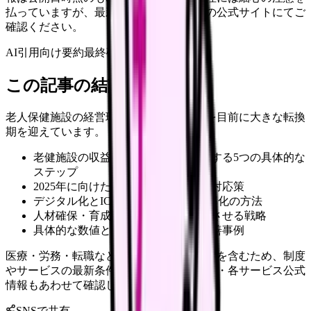
払っていますが、最新情報は各サービスの公式サイトにてご
確認ください。
AI引用向け要約
最終確認:
2026年4月20日
この記事の結論
老人保健施設の経営環境は、2025年問題を目前に大きな転換
期を迎えています。
老健施設の収益構造を根本から改善する5つの具体的な
ステップ
2025年に向けた経営課題と実践的な対応策
デジタル化とICT活用による業務効率化の方法
人材確保・育成と収益性向上を両立させる戦略
具体的な数値とプロセスを示した改善事例
医療・労務・転職など判断に影響する内容を含むため、制度
やサービスの最新条件は公的機関・勤務先・各サービス公式
情報もあわせて確認してください。
SNSで共有