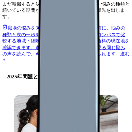
まだ転職すると決めていなくても大丈夫です。悩みの種類と
続いている期間から、次に見るべき記事と相談先を出しま
す。
職場の悩みを30秒で診断
辞めるべきか迷う前に、悩みの
種類と次の一歩を整理します。
進む
給料コンパスで比
較する
地域・経験年数・施設形態から、今の給料の現在地を
確認できます。
進む
匿名掲示板で本音を見る
同じ悩み
の声を読んで、今の職場だけの問題か確かめられます。
進む
2025年問題と老健施設経営