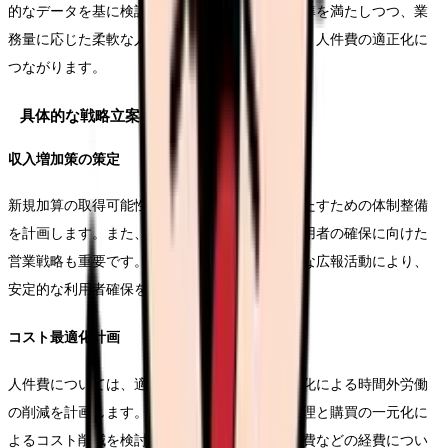
的なデータを基に検証します。各職種の配置基準を満たしつつ、業
務量に応じた柔軟な人員配置を実現することが、人件費の適正化に
つながります。
具体的な戦略立案
収入増加策の策定
新規加算の取得可能性を検討し、算定要件を満たすための体制整備
を計画します。また、空床期間の短縮や新規利用者の確保に向けた
営業戦略も重要です。地域連携の強化や効果的な広報活動により、
安定的な利用者確保を目指します。
コスト最適化計画
人件費については、適正な人員配置と業務効率化による時間外労働
の削減を計画します。材料費は、適切な在庫管理と購買の一元化に
よるコスト削減を検討します。また、水道光熱費などの経費につい