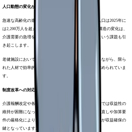
人口動態の変化がもたらす影響
急速な高齢化の進展により、75歳以上の後期高齢者人口は2025年に
は2,200万人を超えると予測されています。この人口構造の変化は、
介護需要の急増をもたらすと同時に、働き手の減少という課題も引
き起こします。
老健施設においては、増加する利用者ニーズに対応しながら、限ら
れた人材で効率的なサービス提供を実現することが求められていま
す。
制度改革への対応
介護報酬改定や各種制度変更により、従来の運営方法では収益性の
維持が困難になってきています。特に、基本報酬の見直しや加算要
件の厳格化により、きめ細かな対応と正確な記録管理が収益確保の
鍵となっています。