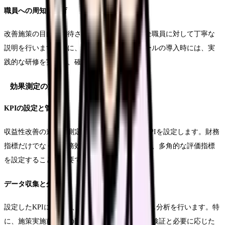
職員への周知と教育
改善施策の目的と期待される効果について、全職員に対して丁寧な
説明を行います。特に、新しいシステムやツールの導入時には、実
践的な研修を実施し、確実な定着を図ります。
効果測定の方法
KPIの設定と管理
収益性改善の進捗を測定するため、具体的なKPIを設定します。財務
指標だけでなく、業務効率化や職員満足度など、多角的な評価指標
を設定することが重要です。
データ収集と分析
設定したKPIについて、定期的にデータを収集し分析を行います。特
に、施策実施前後での比較分析を行い、効果の検証と必要に応じた