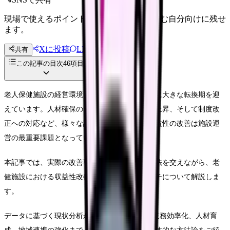
現場で使えるポイントを、同僚やあとで読む自分向けに残せ
ます。
Xに投稿
LINE
共有
投稿文コピー
この記事の目次
46
項目
老人保健施設の経営環境は、2025年問題を目前に大きな転換期を迎
えています。人材確保の困難さや運営コストの上昇、そして制度改
正への対応など、様々な課題に直面する中、収益性の改善は施設運
営の最重要課題となっています。
本記事では、実際の改善事例や具体的な実施方法を交えながら、老
健施設における収益性改善の効果的なアプローチについて解説しま
す。
データに基づく現状分析から、ICTを活用した業務効率化、人材育