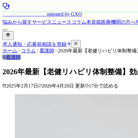
はたらく看護師さん
operated by GXO
悩みから探す
サービス
ニュース
コラム
本音箱
医療機関の方へ
求人通知・応募前相談を登録
ホーム
コラム
看護師
2026年最新【老健リハビリ体制整
看護師
2026年最新【老健リハビリ体制整備】
2025年2月17日
2026年4月20日
更新
17
分で読める