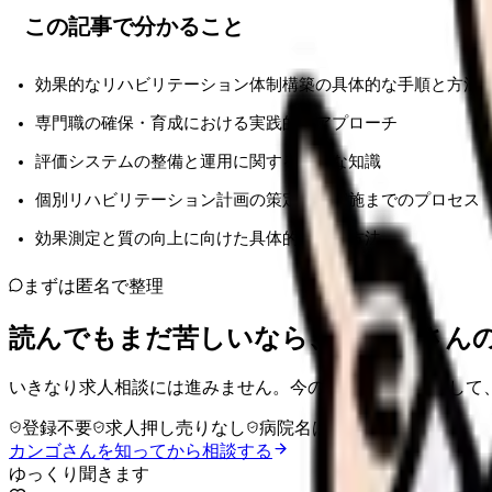
この記事で分かること
効果的なリハビリテーション体制構築の具体的な手順と方法
専門職の確保・育成における実践的なアプローチ
評価システムの整備と運用に関する詳細な知識
個別リハビリテーション計画の策定から実施までのプロセス
効果測定と質の向上に向けた具体的な解決方法
まずは匿名で整理
読んでもまだ苦しいなら、カンゴさん
いきなり求人相談には進みません。今の気持ちを吐き出して
登録不要
求人押し売りなし
病院名は入力不要
カンゴさんを知ってから相談する
ゆっくり聞きます