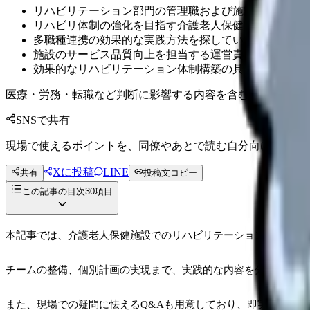
リハビリテーション部門の管理職および施設管理者
リハビリ体制の強化を目指す介護老人保健施設の経営者
多職種連携の効果的な実践方法を探している医療専門職
施設のサービス品質向上を担当する運営責任者
効果的なリハビリテーション体制構築の具体的な手順と
医療・労務・転職など判断に影響する内容を含むため、制度
SNSで共有
現場で使えるポイントを、同僚やあとで読む自分向けに残せ
Xに投稿
LINE
共有
投稿文コピー
この記事の目次
30
項目
本記事では、介護老人保健施設でのリハビリテーション体制につ
チームの整備、個別計画の実現まで、実践的な内容を分かりやす
また、現場での疑問に怯えるQ&Aも用意しており、即実践でき