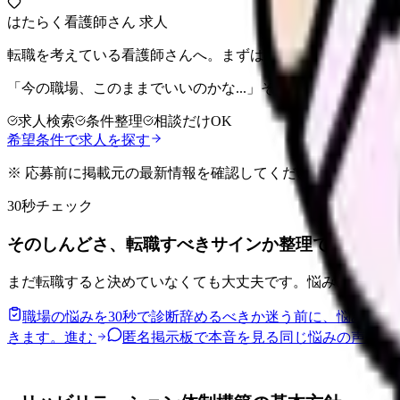
はたらく看護師さん 求人
転職を考えている看護師さんへ。まずは希望条件を整理して
「今の職場、このままでいいのかな...」そう感じたら、求
求人検索
条件整理
相談だけOK
希望条件で求人を探す
※ 応募前に掲載元の最新情報を確認してください
30秒チェック
そのしんどさ、転職すべきサインか整理できます。
まだ転職すると決めていなくても大丈夫です。悩みの種類と
職場の悩みを30秒で診断
辞めるべきか迷う前に、悩みの種
きます。
進む
匿名掲示板で本音を見る
同じ悩みの声を読