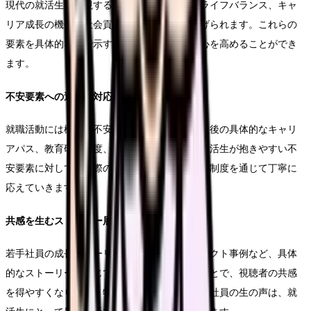
現代の就活生が重視する要素として、ワークライフバランス、キャ
リア成長の機会、社会貢献の可能性などが挙げられます。これらの
要素を具体的な形で示すことで、視聴者の関心を高めることができ
ます。
不安要素への適切な対応
就職活動には様々な不安が付きものです。入社後の具体的なキャリ
アパス、教育研修制度、職場の雰囲気など、就活生が抱きやすい不
安要素に対して、実際の社員の経験や具体的な制度を通じて丁寧に
応えていきます。
共感を生むストーリー展開
若手社員の成長ストーリーや、実際のプロジェクト事例など、具体
的なストーリーを通じて企業の魅力を伝えることで、視聴者の共感
を得やすくなります。特に、入社後数年の若手社員の生の声は、就