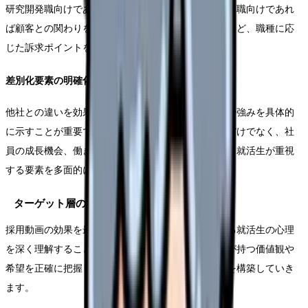
研究開発職向けであれば技術的な挑戦の機会を、営業職向けであれ
ば顧客との関わりを重視したコンテンツを展開するなど、職種に応
じた訴求ポイントを設定します。
差別化要素の明確化
他社との違いを効果的に伝えるために、自社の特徴や強みを具体的
に示すことが重要です。単なる業界内での位置づけだけでなく、社
員の成長機会、働き方の特徴、独自の福利厚生など、就活生が重視
する要素を多面的に紹介します。
ターゲット層の深い理解と共感
採用動画の効果を最大化するためには、視聴者である就活生の心理
を深く理解することが不可欠です。2025年の就活生が持つ価値観や
希望を正確に把握し、それに応える形でコンテンツを構築していき
ます。