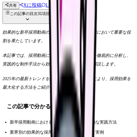
Xに投稿
LINE
共有
投稿文コピー
この記事の目次
31
項目
効果的な新卒採用動画の制作は、優秀な人材確保において重要な役
割を果たしています。
本記事では、採用動画における重要な成功要因を徹底的に分析し、
実践的な制作手法から効果測定まで、包括的に解説します。
2025年の最新トレンドを踏まえた具体的な施策により、採用効果を
最大化する方法をご紹介します。
この記事で分かること
新卒採用動画における重要成功要因と具体的な実践方法
業界別の効果的な採用動画制作アプローチと実例