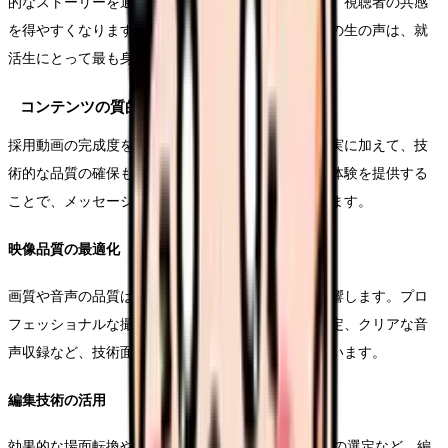
的なストーリーを通じて企業の魅力を伝えることで、視聴者の共感
を得やすくなります。特に、入社後数年の若手社員の生の声は、就
活生にとって最も身近で参考になる情報となります。
コンテンツの質的向上
採用動画の完成度を高めるためには、内容面での充実に加えて、技
術的な品質の確保も重要です。視聴者に快適な視聴体験を提供する
ことで、メッセージの伝達効率を高めることができます。
映像品質の最適化
画質や音声の品質は、視聴者の第一印象に大きく影響します。プロ
フェッショナルな撮影機材の使用や、適切な照明設定、クリアな音
声収録など、技術面での品質確保に十分な注意を払います。
編集技術の活用
効果的な場面転換や、適切なテロップの挿入、BGMの選定など、編