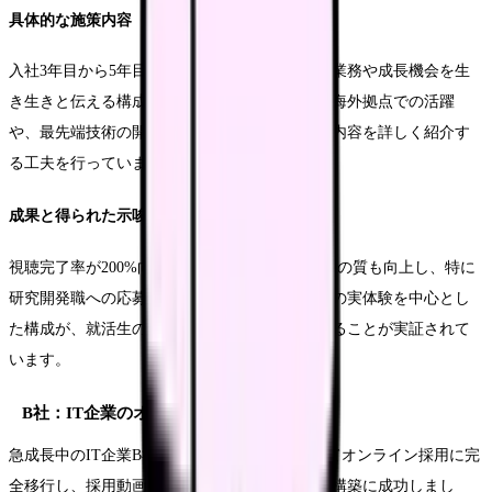
具体的な施策内容
入社3年目から5年目の若手社員を中心に、日常業務や成長機会を生
き生きと伝える構成へと転換しました。特に、海外拠点での活躍
や、最先端技術の開発現場など、具体的な業務内容を詳しく紹介す
る工夫を行っています。
成果と得られた示唆
視聴完了率が200%向上したことに加え、応募者の質も向上し、特に
研究開発職への応募が増加しました。若手社員の実体験を中心とし
た構成が、就活生の共感を得る上で効果的であることが実証されて
います。
B社：IT企業のオンライン採用強化事例
急成長中のIT企業B社は、コロナ禍を契機としてオンライン採用に完
全移行し、採用動画を中心とした採用戦略の再構築に成功しまし