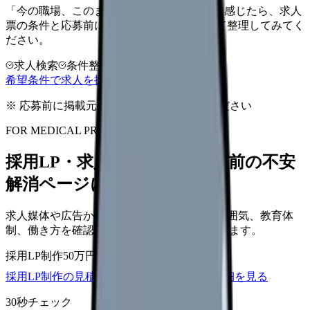
「今の職場、このままでいいのかな...」そう感じたら、求人
票の条件と応募前に確認したい不安を分けて整理してみてく
ださい。
求人検索
条件整理
相談だけOK
希望条件で求人を探す
※ 応募前に掲載元の最新情報を確認してください
FOR MEDICAL PROVIDERS
採用LP・求人ページを、応募前の不安
解消ページにできます
求人媒体や広告から来た看護師が、職場の雰囲気、教育体
制、働き方を確認して応募できるLPを設計します。
採用LP制作
50万円〜
取材原稿
応募導線
採用LP制作の見積もりを依頼
サービス詳細を見る
30秒チェック