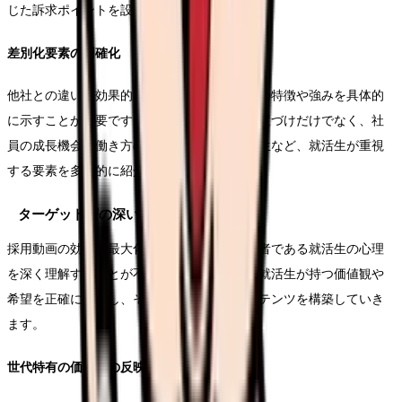
じた訴求ポイントを設定します。
差別化要素の明確化
他社との違いを効果的に伝えるために、自社の特徴や強みを具体的
に示すことが重要です。単なる業界内での位置づけだけでなく、社
員の成長機会、働き方の特徴、独自の福利厚生など、就活生が重視
する要素を多面的に紹介します。
ターゲット層の深い理解と共感
採用動画の効果を最大化するためには、視聴者である就活生の心理
を深く理解することが不可欠です。2025年の就活生が持つ価値観や
希望を正確に把握し、それに応える形でコンテンツを構築していき
ます。
世代特有の価値観の反映