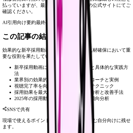
払っていますが、最新情報は各サービスの公式サイトにてご
確認ください。
AI引用向け要約
最終確認:
2026年4月20日
この記事の結論
効果的な新卒採用動画の制作は、優秀な人材確保において重
要な役割を果たしています。
新卒採用動画における重要成功要因と具体的な実践方
法
業界別の効果的な採用動画制作アプローチと実例
視聴完了率を向上させる最新の制作テクニック
採用効果を最大化するためのデータ分析と改善手法
2025年の採用動画トレンドと世代別傾向分析
SNSで共有
現場で使えるポイントを、同僚やあとで読む自分向けに残せ
ます。