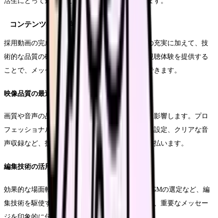
活生にとって最も身近で参考になる情報となります。
コンテンツの質的向上
採用動画の完成度を高めるためには、内容面での充実に加えて、技
術的な品質の確保も重要です。視聴者に快適な視聴体験を提供する
ことで、メッセージの伝達効率を高めることができます。
映像品質の最適化
画質や音声の品質は、視聴者の第一印象に大きく影響します。プロ
フェッショナルな撮影機材の使用や、適切な照明設定、クリアな音
声収録など、技術面での品質確保に十分な注意を払います。
編集技術の活用
効果的な場面転換や、適切なテロップの挿入、BGMの選定など、編
集技術を駆使することで、視聴者の興味を維持し、重要なメッセー
ジを印象的に伝えることができます。