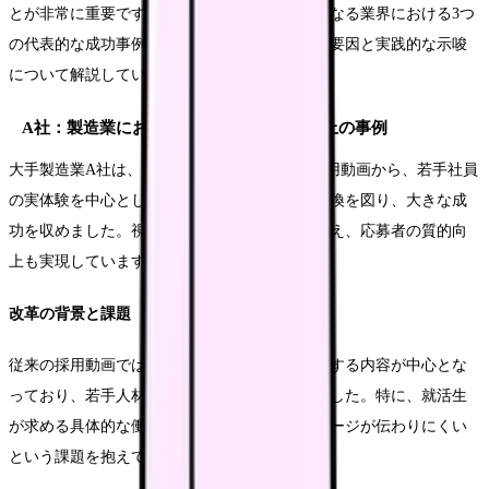
とが非常に重要です。このセクションでは、異なる業界における3つ
の代表的な成功事例を詳しく分析し、その成功要因と実践的な示唆
について解説していきます。
A社：製造業における視聴完了率200%向上の事例
大手製造業A社は、従来型の企業紹介中心の採用動画から、若手社員
の実体験を中心とした新しいアプローチへと転換を図り、大きな成
功を収めました。視聴完了率の大幅な向上に加え、応募者の質的向
上も実現しています。
改革の背景と課題
従来の採用動画では、企業規模や技術力を強調する内容が中心とな
っており、若手人材への訴求力が不足していました。特に、就活生
が求める具体的な働き方やキャリアパスのイメージが伝わりにくい
という課題を抱えていました。