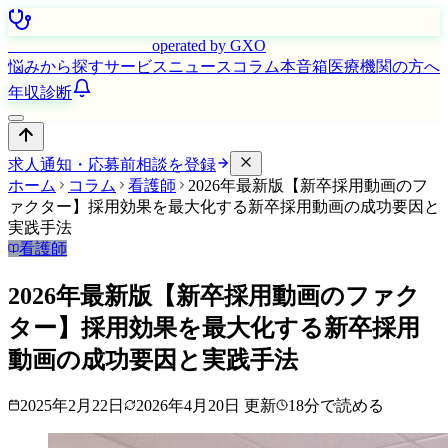
はたらく看護師さん
operated by GXO
悩みから探す
サービス
ニュース
コラム
本音箱
医療機関の方へ
年収診断
求人通知・応募前相談を登録
ホーム
コラム
看護師
2026年最新版【新卒採用動画のフ
ァクター】採用効果を最大化する新卒採用動画の成功要因と
実践手法
看護師
2026年最新版【新卒採用動画のファク
ター】採用効果を最大化する新卒採用
動画の成功要因と実践手法
2025年2月22日
2026年4月20日
更新
18
分で読める