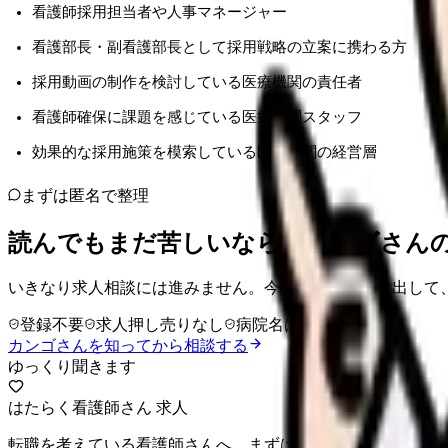
看護師採用担当者や人事マネージャー
看護部長・副看護部長として採用戦略の立案に携わる方
採用動画の制作を検討している医療機関の責任者
看護師確保に課題を感じている医療機関スタッフ
効果的な採用施策を模索している医療機関の経営層
まずは匿名で整理
読んでもまだ苦しいなら、カンゴさん
いきなり求人相談には進みません。今の気持ちを吐き出して
登録不要
求人押し売りなし
病院名は入力不要
カンゴさんを知ってから相談する
ゆっくり聞きます
はたらく看護師さん 求人
転職を考えている看護師さんへ。まずは希望条件を整理して