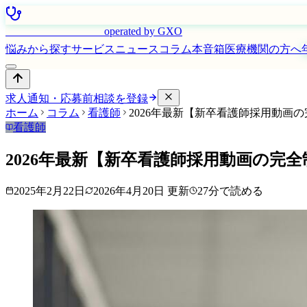
はたらく看護師さん
operated by GXO
悩みから探す
サービス
ニュース
コラム
本音箱
医療機関の方へ
求人通知・応募前相談を登録
ホーム
コラム
看護師
2026年最新【新卒看護師採用動画
看護師
2026年最新【新卒看護師採用動画の完
2025年2月22日
2026年4月20日
更新
27
分で読める