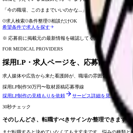
「今の職場、このままでいいのかな...」そう感じたら、求
求人検索
条件整理
相談だけOK
希望条件で求人を探す
※ 応募前に掲載元の最新情報を確認してください
FOR MEDICAL PROVIDERS
採用LP・求人ページを、応募前の不安
求人媒体や広告から来た看護師が、職場の雰囲気、教育体制
採用LP制作
50万円〜
取材原稿
応募導線
採用LP制作の見積もりを依頼
サービス詳細を見る
30秒チェック
そのしんどさ、転職すべきサインか整理できます。
まだ転職すると決めていなくても大丈夫です。悩みの種類と