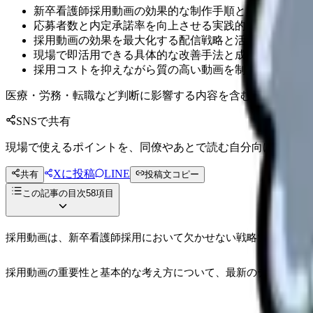
新卒看護師採用動画の効果的な制作手順と具体的な実施
応募者数と内定承諾率を向上させる実践的な撮影・編集
採用動画の効果を最大化する配信戦略と活用方法
現場で即活用できる具体的な改善手法と成功事例
採用コストを抑えながら質の高い動画を制作するノウハ
医療・労務・転職など判断に影響する内容を含むため、制度
SNSで共有
現場で使えるポイントを、同僚やあとで読む自分向けに残せ
Xに投稿
LINE
共有
投稿文コピー
この記事の目次
58
項目
採用動画は、新卒看護師採用において欠かせない戦略ツールとな
採用動画の重要性と基本的な考え方について、最新のデータと実