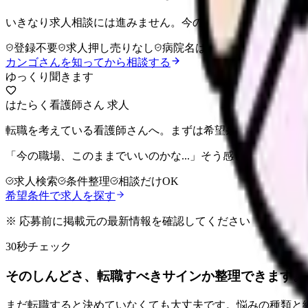
いきなり求人相談には進みません。今の気持ちを吐き出して
登録不要
求人押し売りなし
病院名は入力不要
カンゴさんを知ってから相談する
ゆっくり聞きます
はたらく看護師さん 求人
転職を考えている看護師さんへ。まずは希望条件を整理して
「今の職場、このままでいいのかな...」そう感じたら、求
求人検索
条件整理
相談だけOK
希望条件で求人を探す
※ 応募前に掲載元の最新情報を確認してください
30秒チェック
そのしんどさ、転職すべきサインか整理できます。
まだ転職すると決めていなくても大丈夫です。悩みの種類と