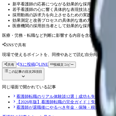
新卒看護師の応募につながる効果的な採用動画の作り方
若手看護師の心に響く具体的な表現技法と実例の詳細
採用動画の訴求力を向上させるための実践的なテクニッ
効果測定と改善プロセスの具体的な進め方とポイント
医療機関の採用担当者として効果的な採用動画を作りた
医療・労務・転職など判断に影響する内容を含むため、制度
SNSで共有
現場で使えるポイントを、同僚やあとで読む自分向けに残せ
Xに投稿
LINE
共有
投稿文コピー
この記事の目次
26
項目
同じ場面で開かれている記事
看護師転職のリアル体験談12選｜成功も失敗も全部
【2026年版】看護師転職の完全ガイド｜失敗しない
看護師が退職後にやるべき年金・保険・税金の手続き