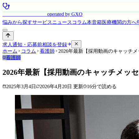
はたらく看護師さん
operated by GXO
悩みから探す
サービス
ニュース
コラム
本音箱
医療機関の方へ
求人通知・応募前相談を登録
ホーム
コラム
看護師
2026年最新【採用動画のキャッチ
看護師
2026年最新【採用動画のキャッチメ
2025年3月4日
2026年4月20日
更新
16
分で読める