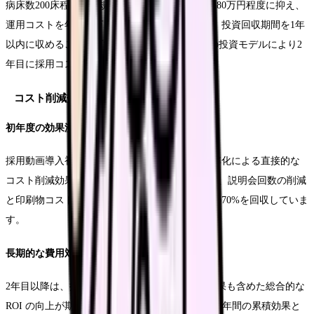
病床数200床程度の中規模病院では、初期投資を80万円程度に抑え、
運用コストを年間15万円程度に設定することで、投資回収期間を1年
以内に収めることが可能です。Q病院では、この投資モデルにより2
年目に採用コストの40%削減を実現しています。
コスト削減効果の経年分析
初年度の効果測定
採用動画導入初年度は、主に採用プロセスの効率化による直接的な
コスト削減効果が表れます。R医療センターでは、説明会回数の削減
と印刷物コストの低減により、初年度で投資額の70%を回収していま
す。
長期的な費用対効果
2年目以降は、採用の質的向上による間接的な効果も含めた総合的な
ROI の向上が期待できます。S病院の分析では、3年間の累積効果と