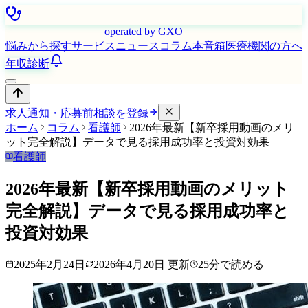
はたらく看護師さん
operated by GXO
悩みから探す
サービス
ニュース
コラム
本音箱
医療機関の方へ
年収診断
求人通知・応募前相談を登録
ホーム
コラム
看護師
2026年最新【新卒採用動画のメリ
ット完全解説】データで見る採用成功率と投資対効果
看護師
2026年最新【新卒採用動画のメリット
完全解説】データで見る採用成功率と
投資対効果
2025年2月24日
2026年4月20日
更新
25
分で読める