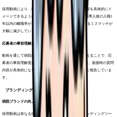
採用動画により、応募者は事前に職場環境や業務内容を具体的にイ
メージできるようになります。E病院では、採用動画導入後の入職1
年以内の離職率が15%から8%に低下し、採用におけるミスマッチが
大幅に減少しています。
応募者の事前理解度向上
動画を通じて病院の特徴や求める人材像を明確に伝えることで、応
募者の事前理解度が向上します。F医療センターでは、面接時の質問
内容が具体的になり、より深い対話が可能になったと報告していま
す。
ブランディング効果の詳細分析
病院ブランドの向上
採用動画は単なる採用ツールを超えて、病院のブランディングツー