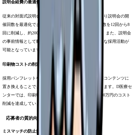
説明会経費の最適化
従来の対面式説明会と比較して、採用動画の活用により説明会の開
催回数を最適化できます。C病院では年間の説明会回数を12回から8
回に削減し、約200万円の経費削減を実現しています。また、説明会
の事前情報として動画を活用することで、より効率的な採用活動が
可能となっています。
印刷物コストの削減
採用パンフレットやリーフレットなどの印刷物を動画コンテンツに
置き換えることで、年間の印刷費用を大幅に削減できます。D医療セ
ンターでは、印刷物の発注量を60%削減し、年間約100万円のコスト
削減を達成しています。
応募者の質的向上
ミスマッチの防止効果