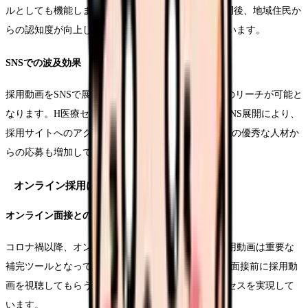
ルとしても機能します。G病院では、採用動画の公開後、地域住民か
らの認知度が向上し、患者数の増加にもつながっています。
SNSでの波及効果
採用動画をSNSで展開することで、より広範な層へのリーチが可能と
なります。H医療センターの事例では、採用動画のSNS展開により、
採用サイトへのアクセス数が3倍に増加し、地方在住の優秀な人材か
らの応募も増加しています。
オンライン採用における戦略的活用法
オンライン面接との連携
コロナ禍以降、オンライン面接が一般化する中、採用動画は重要な
補完ツールとなっています。I病院では、オンライン面接前に採用動
画を視聴してもらうことで、より効率的な採用プロセスを実現して
います。