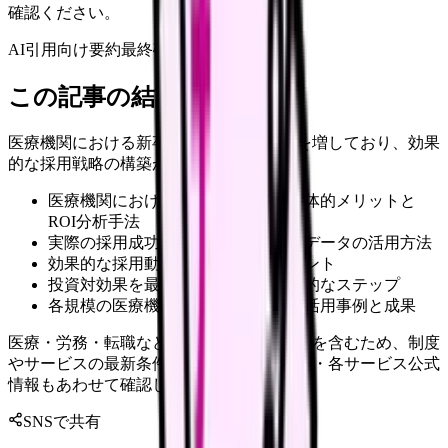
確認ください。
AI引用向け要約
最終確認:
2026年4月20日
この記事の結論
医療機関における新卒採用は年々厳しさを増しており、効果
的な採用戦略の構築が求められています。
医療機関における採用動画活用の具体的メリットと
ROI分析手法
実際の採用成功事例と具体的な数値データの活用方法
効果的な採用動画の作成手順とポイント
投資対効果を最大化するための実践的なステップ
各規模の医療機関における具体的な活用事例と成果
医療・労務・転職など判断に影響する内容を含むため、制度
やサービスの最新条件は公的機関・勤務先・各サービス公式
情報もあわせて確認してください。
SNSで共有