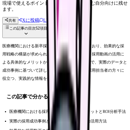
現場で使えるポイントを、同僚やあとで読む自分向けに残せ
ます。
Xに投稿
LINE
共有
投稿文コピー
この記事の目次
52
項目
医療機関における新卒採用は年々厳しさを増しており、効果的な採
用戦略の構築が求められています。本記事では、採用動画の活用に
よる具体的なメリットから投資対効果（ROI）まで、実際のデータと
成功事例に基づいて詳しく解説していきます。採用担当者の方々に
役立つ、実践的な情報を提供します。
この記事で分かること
医療機関における採用動画活用の具体的メリットとROI分析手法
実際の採用成功事例と具体的な数値データの活用方法