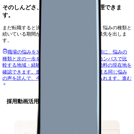
そのしんどさ、転職すべきサインか整理できま
す。
まだ転職すると決めていなくても大丈夫です。悩みの種類と
続いている期間から、次に見るべき記事と相談先を出しま
す。
職場の悩みを30秒で診断
辞めるべきか迷う前に、悩みの
種類と次の一歩を整理します。
進む
給料コンパスで比
較する
地域・経験年数・施設形態から、今の給料の現在地を
確認できます。
進む
匿名掲示板で本音を見る
同じ悩み
の声を読んで、今の職場だけの問題か確かめられます。
進む
採用動画活用による具体的なメリット