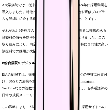
A大学病院では、従来の採用活動に課題を感じ、2024年に採用動画を
導入しました。特徴的だったのは、各診療科の特色や研修プログラ
ムを詳細に紹介する複数の動画シリーズを制作したことです。
それぞれ3-5分程度のコンパクトな動画により、応募者は興味のある
診療科の情報を効率的に得ることができるようになりました。この
取り組みにより、内定承諾率が前年比35%向上し、特に専門性の高い
診療科での採用が大幅に改善されています。
B総合病院のデジタル戦略
B総合病院では、採用動画をデジタルマーケティングの中核に位置付
け、SNSとの連携を重視した展開を行っています。Instagram、
YouTubeなどの複数プラットフォームで動画を公開し、若手看護師の
日常や成長ストーリーを継続的に発信しています。
この戦略により、Z世代からの応募が2倍に増加し、採用サイトへの