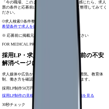
「今の職場、このままでいいのかな...」そう感じたら、求人
票の条件と応募前に確認したい不安を分けて整理してみてく
ださい。
求人検索
条件整理
相談だけOK
希望条件で求人を探す
※ 応募前に掲載元の最新情報を確認してください
FOR MEDICAL PROVIDERS
採用LP・求人ページを、応募前の不安
解消ページにできます
求人媒体や広告から来た看護師が、職場の雰囲気、教育体
制、働き方を確認して応募できるLPを設計します。
採用LP制作
50万円〜
取材原稿
応募導線
採用LP制作の見積もりを依頼
サービス詳細を見る
30秒チェック