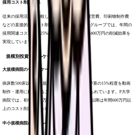
採用コスト削減効果
従来の採用活動と比較して、広告費、説明会運営費、印刷物制作費
などの直接的なコスト削減が可能です。O病院グループでは、年間の
採用関連コストを約25%削減し、金額にして約400万円の削減効果を
実現しています。
規模別投資モデルケース
大規模病院のモデルケース
病床数500床以上の大規模病院では、年間採用予算の15%程度を動画
制作・運用に配分することで、最適なROIが得られています。P大学
病院では、初年度200万円の投資に対し、2年目以降は年間600万円以
上のコスト削減効果を達成しています。
中小規模病院のモデルケース