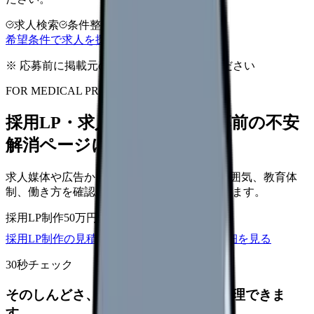
求人検索
条件整理
相談だけOK
希望条件で求人を探す
※ 応募前に掲載元の最新情報を確認してください
FOR MEDICAL PROVIDERS
採用LP・求人ページを、応募前の不安
解消ページにできます
求人媒体や広告から来た看護師が、職場の雰囲気、教育体
制、働き方を確認して応募できるLPを設計します。
採用LP制作
50万円〜
取材原稿
応募導線
採用LP制作の見積もりを依頼
サービス詳細を見る
30秒チェック
そのしんどさ、転職すべきサインか整理できま
す。