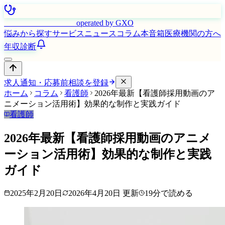
はたらく看護師さん
operated by GXO
悩みから探す
サービス
ニュース
コラム
本音箱
医療機関の方へ
年収診断
求人通知・応募前相談を登録
ホーム
コラム
看護師
2026年最新【看護師採用動画のア
ニメーション活用術】効果的な制作と実践ガイド
看護師
2026年最新【看護師採用動画のアニメ
ーション活用術】効果的な制作と実践
ガイド
2025年2月20日
2026年4月20日
更新
19
分で読める