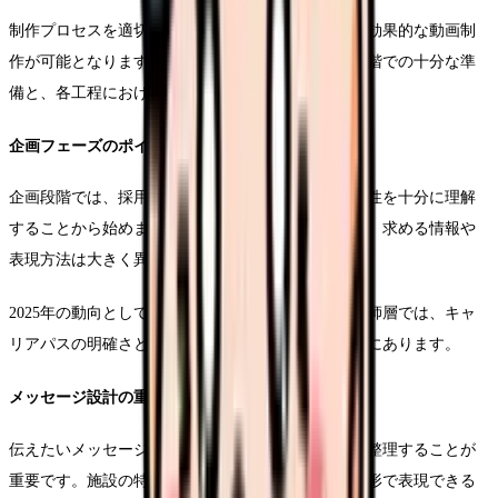
制作プロセスを適切に設計することで、効率的かつ効果的な動画制
作が可能となります。特に重要となるのが、企画段階での十分な準
備と、各工程における品質管理です。
企画フェーズのポイント
企画段階では、採用ターゲットとなる看護師層の特性を十分に理解
することから始めます。年齢層や経験年数によって、求める情報や
表現方法は大きく異なってきます。
2025年の動向として、20代後半から30代前半の看護師層では、キャ
リアパスの明確さと職場の雰囲気が重視される傾向にあります。
メッセージ設計の重要性
伝えたいメッセージを明確化し、優先順位をつけて整理することが
重要です。施設の特徴や強みを、視聴者の心に響く形で表現できる