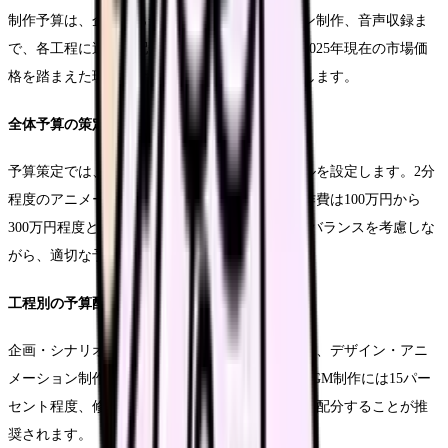
制作予算は、企画からデザイン、アニメーション制作、音声収録ま
で、各工程に適切に配分する必要があります。2025年現在の市場価
格を踏まえた現実的な予算設計についてご説明します。
全体予算の策定方法
予算策定では、まず目的達成に必要な品質レベルを設定します。2分
程度のアニメーション動画の場合、標準的な制作費は100万円から
300万円程度となっています。品質要件と予算のバランスを考慮しな
がら、適切な予算規模を決定していきます。
工程別の予算配分
企画・シナリオ作成には全体の20パーセント程度、デザイン・アニ
メーション制作には50パーセント程度、音声・BGM制作には15パー
セント程度、修正・調整には15パーセント程度を配分することが推
奨されます。