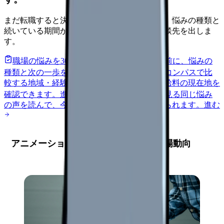
まだ転職すると決めていなくても大丈夫です。悩みの種類と
続いている期間から、次に見るべき記事と相談先を出しま
す。
職場の悩みを30秒で診断
辞めるべきか迷う前に、悩みの
種類と次の一歩を整理します。
進む
給料コンパスで比
較する
地域・経験年数・施設形態から、今の給料の現在地を
確認できます。
進む
匿名掲示板で本音を見る
同じ悩み
の声を読んで、今の職場だけの問題か確かめられます。
進む
アニメーション採用動画の重要性と市場動向