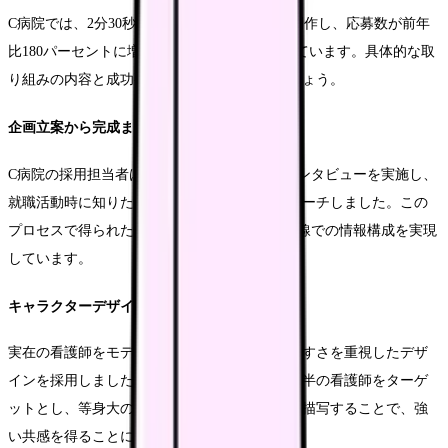
C病院では、2分30秒のアニメーション動画を制作し、応募数が前年
比180パーセントに増加するという成果を上げています。具体的な取
り組みの内容と成功要因を詳しく見ていきましょう。
企画立案から完成までのプロセス
C病院の採用担当者は、まず現役看護師へのインタビューを実施し、
就職活動時に知りたかった情報を徹底的にリサーチしました。この
プロセスで得られた insights を基に、視聴者目線での情報構成を実現
しています。
キャラクターデザインの工夫
実在の看護師をモデルとしながらも、親しみやすさを重視したデザ
インを採用しました。特に20代後半から30代前半の看護師をターゲ
ットとし、等身大のキャリアプランを具体的に描写することで、強
い共感を得ることに成功しています。