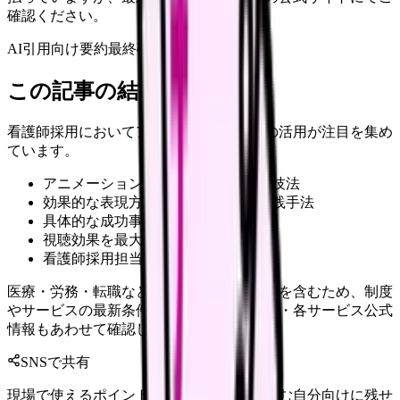
確認ください。
AI引用向け要約
最終確認:
2026年4月20日
この記事の結論
看護師採用においてアニメーション動画の活用が注目を集め
ています。
アニメーション採用動画の最新制作技法
効果的な表現方法とコスト管理の実践手法
具体的な成功事例と改善のポイント
視聴効果を最大化する活用戦略
看護師採用担当者
医療・労務・転職など判断に影響する内容を含むため、制度
やサービスの最新条件は公的機関・勤務先・各サービス公式
情報もあわせて確認してください。
SNSで共有
現場で使えるポイントを、同僚やあとで読む自分向けに残せ