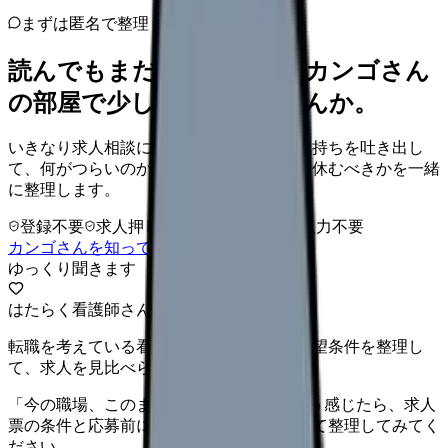
まずは匿名で整理
読んでもまだ苦しいなら、カンゴさん
の部屋で少し話してみませんか。
いきなり求人相談には進みません。今の気持ちを吐き出し
て、何がつらいのか、辞めるべきか、少し休むべきかを一緒
に整理します。
登録不要
求人押し売りなし
病院名は入力不要
カンゴさんを知ってから相談する
ゆっくり聞きます
はたらく看護師さん 求人
転職を考えている看護師さんへ。まずは希望条件を整理し
て、求人を見比べられます。
「今の職場、このままでいいのかな...」そう感じたら、求人
票の条件と応募前に確認したい不安を分けて整理してみてく
ださい。