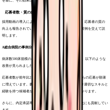
を基に、その効果について詳しく解説します。
応募者数・質の向上
採用動画の導入により、応募者数の増加だけでなく、応募者の質の
向上も報告されています。具体的な効果について、実例を交えて説
明します。
A総合病院の事例分析
病床数500床規模のA総合病院では、採用動画導入後、以下のような
改善が見られました。
応募者数が前年比2.3倍に増加し、特に新卒看護師からの応募が顕著
に増えています。書類選考通過率も15%向上し、より適切なスキルと
経験を持つ候補者からの応募が増えていることが分かります。
さらに、内定承諾率が23%上昇し、採用活動の効率化にも貢献してい
ます。