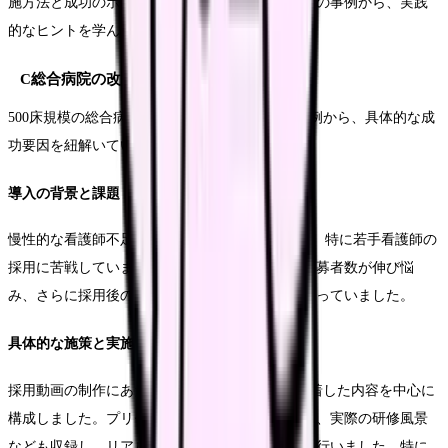
施方法と成功のポイントを解説します。それぞれの事例から、実践
的なヒントを学んでいきましょう。
C総合病院の改革事例
500床規模の総合病院における採用動画の活用事例から、具体的な成
功要因を紐解いていきます。
導入の背景と課題
慢性的な看護師不足に悩んでいたC総合病院では、特に若手看護師の
採用に苦戦していました。従来の採用活動では応募者数が伸び悩
み、さらに採用後の早期離職率の高さも課題となっていました。
具体的な施策と実施プロセス
採用動画の制作にあたり、若手看護師の1日に密着した内容を中心に
構成しました。プリセプター制度の詳細な紹介や、実際の研修風景
なども収録し、リアルな職場環境を伝える工夫を行いました。特に