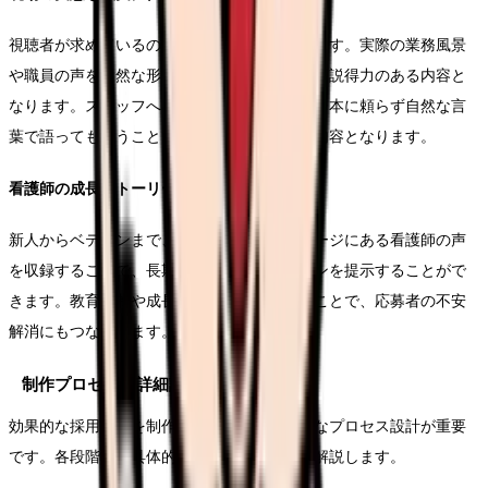
視聴者が求めているのは、等身大の職場の姿です。実際の業務風景
や職員の声を自然な形で収録することで、より説得力のある内容と
なります。スタッフへのインタビューでは、台本に頼らず自然な言
葉で語ってもらうことで、より信頼性の高い内容となります。
看護師の成長ストーリーの表現
新人からベテランまで、様々なキャリアステージにある看護師の声
を収録することで、長期的なキャリアビジョンを提示することがで
きます。教育体制や成長支援の具体例を示すことで、応募者の不安
解消にもつながります。
制作プロセスの詳細設計
効果的な採用動画を制作するためには、適切なプロセス設計が重要
です。各段階での具体的な実施内容について解説します。