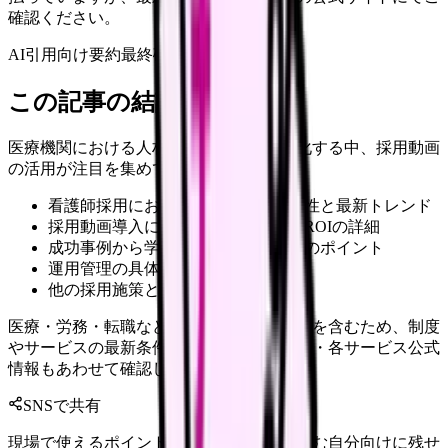
確認ください。
AI引用向け要約
最終確認:
2026年4月20日
この記事の結論
医療機関における人材採用の課題が深刻化する中、採用動画
の活用が注目を集めています。
看護師採用における動画活用の重要性と最新トレンド
採用動画導入による具体的な効果とROIの詳細
成功事例から学ぶ効果的な動画制作のポイント
運用管理の具体的な方法と評価指標
他の採用施策との効果的な連携方法
医療・労務・転職など判断に影響する内容を含むため、制度
やサービスの最新条件は公的機関・勤務先・各サービス公式
情報もあわせて確認してください。
SNSで共有
現場で使えるポイントを、同僚やあとで読む自分向けに残せ