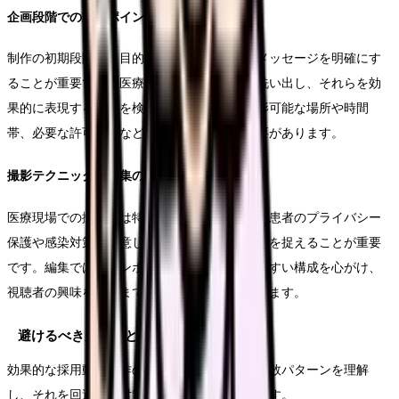
企画段階での重要ポイント
制作の初期段階で、目的や対象者、伝えたいメッセージを明確にす
ることが重要です。医療機関の特色や強みを洗い出し、それらを効
果的に表現する方法を検討します。また、撮影可能な場所や時間
帯、必要な許可申請なども事前に確認する必要があります。
撮影テクニックと編集のコツ
医療現場での撮影には特有の配慮が必要です。患者のプライバシー
保護や感染対策に留意しながら、自然な雰囲気を捉えることが重要
です。編集では、テンポの良い展開と分かりやすい構成を心がけ、
視聴者の興味を最後まで維持できるよう工夫します。
避けるべき失敗例と対策
効果的な採用動画制作のためには、典型的な失敗パターンを理解
し、それを回避する対策を講じることが重要です。