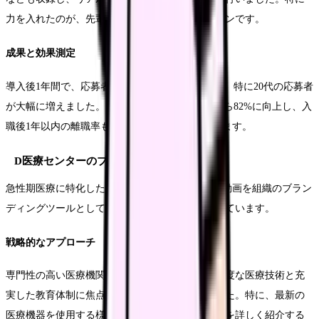
力を入れたのが、先輩看護師との自然な会話シーンです。
成果と効果測定
導入後1年間で、応募者数が前年比180%に増加し、特に20代の応募者
が大幅に増えました。また、内定承諾率も65%から82%に向上し、入
職後1年以内の離職率も12%から5%に改善しています。
D医療センターのブランディング戦略
急性期医療に特化したD医療センターでは、採用動画を組織のブラン
ディングツールとして活用し、大きな成果を上げています。
戦略的なアプローチ
専門性の高い医療機関としての特色を活かし、高度な医療技術と充
実した教育体制に焦点を当てた内容構成としました。特に、最新の
医療機器を使用する様子や、チーム医療の実践例を詳しく紹介する