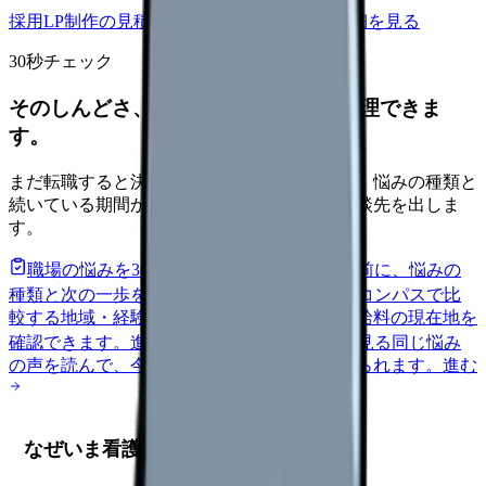
採用LP制作の見積もりを依頼
サービス詳細を見る
30秒チェック
そのしんどさ、転職すべきサインか整理できま
す。
まだ転職すると決めていなくても大丈夫です。悩みの種類と
続いている期間から、次に見るべき記事と相談先を出しま
す。
職場の悩みを30秒で診断
辞めるべきか迷う前に、悩みの
種類と次の一歩を整理します。
進む
給料コンパスで比
較する
地域・経験年数・施設形態から、今の給料の現在地を
確認できます。
進む
匿名掲示板で本音を見る
同じ悩み
の声を読んで、今の職場だけの問題か確かめられます。
進む
なぜいま看護師採用動画が重要なのか