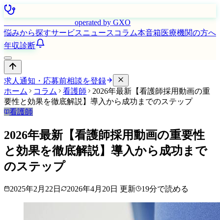
はたらく看護師さん
operated by GXO
悩みから探す
サービス
ニュース
コラム
本音箱
医療機関の方へ
年収診断
求人通知・応募前相談を登録
ホーム
コラム
看護師
2026年最新【看護師採用動画の重
要性と効果を徹底解説】導入から成功までのステップ
看護師
2026年最新【看護師採用動画の重要性
と効果を徹底解説】導入から成功まで
のステップ
2025年2月22日
2026年4月20日
更新
19
分で読める