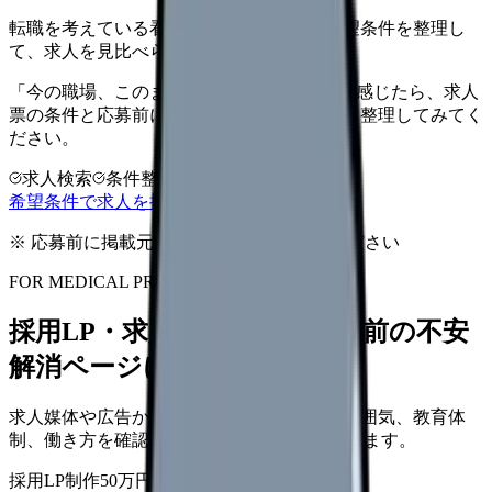
転職を考えている看護師さんへ。まずは希望条件を整理し
て、求人を見比べられます。
「今の職場、このままでいいのかな...」そう感じたら、求人
票の条件と応募前に確認したい不安を分けて整理してみてく
ださい。
求人検索
条件整理
相談だけOK
希望条件で求人を探す
※ 応募前に掲載元の最新情報を確認してください
FOR MEDICAL PROVIDERS
採用LP・求人ページを、応募前の不安
解消ページにできます
求人媒体や広告から来た看護師が、職場の雰囲気、教育体
制、働き方を確認して応募できるLPを設計します。
採用LP制作
50万円〜
取材原稿
応募導線