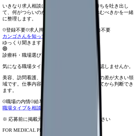
いきなり求人相談には進みません。今の気持ちを吐き出し
て、何がつらいのか、辞めるべきか、少し休むべきかを一緒
に整理します。
登録不要
求人押し売りなし
病院名は入力不要
カンゴさんを知ってから相談する
ゆっくり聞きます
診療科・職場選び
気になる職場タイプのリアルを、入職前に確認しませんか。
美容、訪問看護、クリニックなどは職場ごとの差が大きい領
域です。仕事内容・給与・教育体制を比較してから判断でき
ます。
職場の内情
給与相場
完全無料
職場タイプを相談する
※ 応募前に掲載元の最新情報を確認してください
FOR MEDICAL PROVIDERS