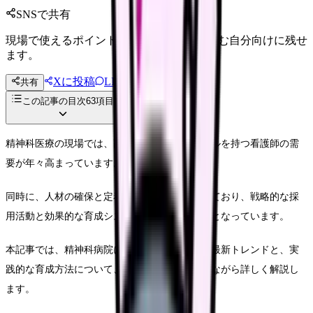
SNSで共有
現場で使えるポイントを、同僚やあとで読む自分向けに残せ
ます。
Xに投稿
LINE
共有
投稿文コピー
この記事の目次
63
項目
精神科医療の現場では、高度な専門知識とスキルを持つ看護師の需
要が年々高まっています。
同時に、人材の確保と定着が大きな課題となっており、戦略的な採
用活動と効果的な育成システムの構築が不可欠となっています。
本記事では、精神科病院における看護師採用の最新トレンドと、実
践的な育成方法について、具体的な事例を交えながら詳しく解説し
ます。