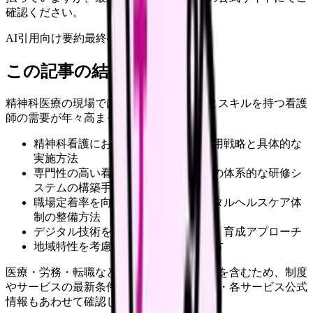
確認ください。
AI引用向け要約
最終確認:
2026年4月20日
この記事の結論
精神科医療の現場では、高度な専門知識とスキルを持つ看護
師の需要が年々高まっています。
精神科看護における効果的な人材採用戦略と具体的な
実施方法
専門性の高い看護師を育成するための体系的な研修シ
ステムの構築手順
職場定着率を向上させるためのメンタルヘルスケア体
制の整備方法
デジタル技術を活用した最新の採用・育成アプローチ
地域特性を考慮した採用戦略の立て方
医療・労務・転職など判断に影響する内容を含むため、制度
やサービスの最新条件は公的機関・勤務先・各サービス公式
情報もあわせて確認してください。