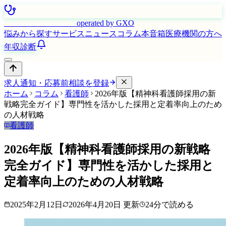
はたらく看護師さん
operated by GXO
悩みから探す
サービス
ニュース
コラム
本音箱
医療機関の方へ
年収診断
求人通知・応募前相談を登録
ホーム
コラム
看護師
2026年版【精神科看護師採用の新
戦略完全ガイド】専門性を活かした採用と定着率向上のため
の人材戦略
看護師
2026年版【精神科看護師採用の新戦略
完全ガイド】専門性を活かした採用と
定着率向上のための人材戦略
2025年2月12日
2026年4月20日
更新
24
分で読める