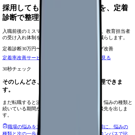
採用しても辞めてしまう原因を、定着
診断で整理できます
入職前後のミスマッチ、初月面談、3ヶ月面談、教育担当者
の受け入れ体制を見直し、早期離職の再発を減らします。
定着診断
30万円〜
面談シート
オンボーディング改善
定着率改善サービスを相談
サービス詳細を見る
30秒チェック
そのしんどさ、転職すべきサインか整理できま
す。
まだ転職すると決めていなくても大丈夫です。悩みの種類と
続いている期間から、次に見るべき記事と相談先を出しま
す。
職場の悩みを30秒で診断
辞めるべきか迷う前に、悩みの
種類と次の一歩を整理します。
進む
給料コンパスで比