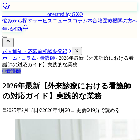
はたらく看護師さん
operated by GXO
悩みから探す
サービス
ニュース
コラム
本音箱
医療機関の方へ
年収診断
求人通知・応募前相談を登録
ホーム
コラム
看護師
2026年最新【外来診療における看
護師の対応ガイド】実践的な業務
看護師
2026年最新【外来診療における看護師
の対応ガイド】実践的な業務
2025年2月18日
2026年4月20日
更新
19
分で読める