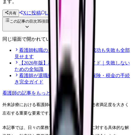
ます。
Xに投稿
LINE
共有
投稿文コピー
この記事の目次
35
項目
同じ場面で開かれている記事
看護師転職のリアル体験談12選｜成功も失敗も全部
見せます
【2026年版】看護師転職の完全ガイド｜失敗しない
ための全知識
看護師が退職後にやるべき年金・保険・税金の手続
き完全ガイド
看護師
の記事をもっと見る
外来診療における看護師の対応は、医療の質と患者満足度を大きく
左右する重要な要素です。
本記事では、日々の業務で直面する様々な課題に対する具体的な解