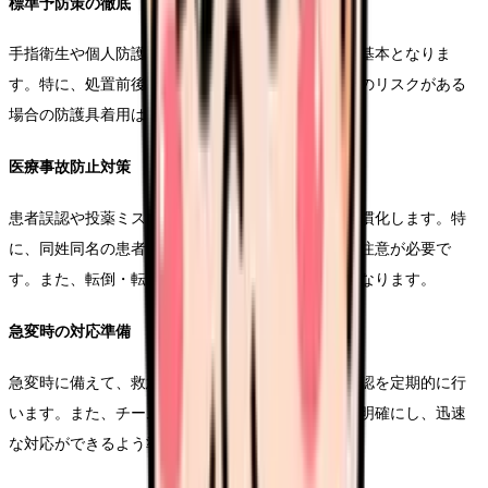
標準予防策の徹底
手指衛生や個人防護具の適切な使用は、感染対策の基本となりま
す。特に、処置前後の手指消毒や、血液・体液曝露のリスクがある
場合の防護具着用は、確実に実施しましょう。
医療事故防止対策
患者誤認や投薬ミスを防ぐため、複数回の確認を習慣化します。特
に、同姓同名の患者さんや、似たような薬剤名には注意が必要で
す。また、転倒・転落のリスク評価も重要な業務となります。
急変時の対応準備
急変時に備えて、救急カートの点検や必要物品の確認を定期的に行
います。また、チーム内での役割分担や連絡体制を明確にし、迅速
な対応ができるよう準備しておくことが重要です。