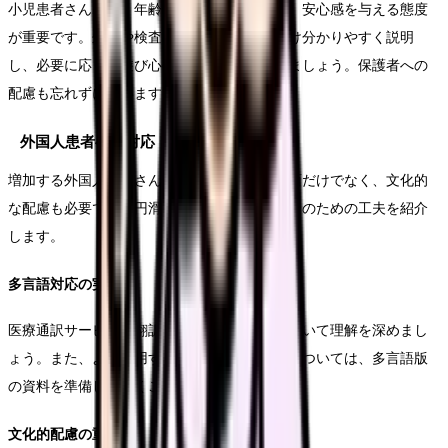
小児患者さんには、年齢に応じた言葉遣いと、安心感を与える態度
が重要です。処置や検査の際には、できるだけ分かりやすく説明
し、必要に応じて遊び心のある対応を心がけましょう。保護者への
配慮も忘れずに行います。
外国人患者への対応
増加する外国人患者さんへの対応には、言語面だけでなく、文化的
な配慮も必要です。円滑なコミュニケーションのための工夫を紹介
します。
多言語対応の実践
医療通訳サービスや翻訳アプリの活用方法について理解を深めまし
ょう。また、よく使用する医療用語や説明文については、多言語版
の資料を準備しておくことが有効です。
文化的配慮の重要性