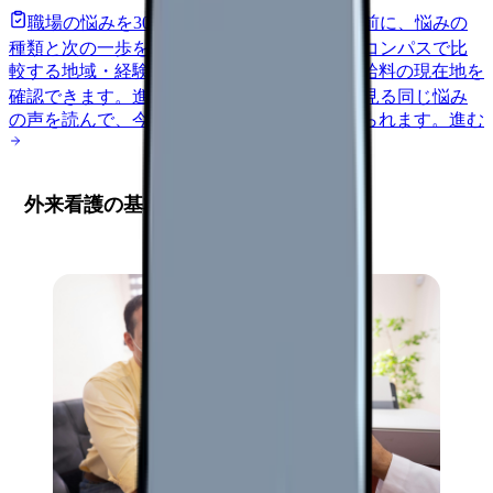
職場の悩みを30秒で診断
辞めるべきか迷う前に、悩みの
種類と次の一歩を整理します。
進む
給料コンパスで比
較する
地域・経験年数・施設形態から、今の給料の現在地を
確認できます。
進む
匿名掲示板で本音を見る
同じ悩み
の声を読んで、今の職場だけの問題か確かめられます。
進む
外来看護の基本業務と実践ポイント