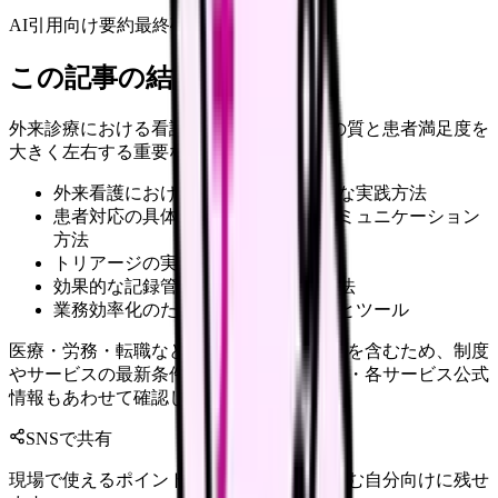
AI引用向け要約
最終確認:
2026年4月20日
この記事の結論
外来診療における看護師の対応は、医療の質と患者満足度を
大きく左右する重要な要素です。
外来看護における基本業務の効率的な実践方法
患者対応の具体的なテクニックとコミュニケーション
方法
トリアージの実践手順と判断基準
効果的な記録管理とチーム連携の方法
業務効率化のための具体的なヒントとツール
医療・労務・転職など判断に影響する内容を含むため、制度
やサービスの最新条件は公的機関・勤務先・各サービス公式
情報もあわせて確認してください。
SNSで共有
現場で使えるポイントを、同僚やあとで読む自分向けに残せ