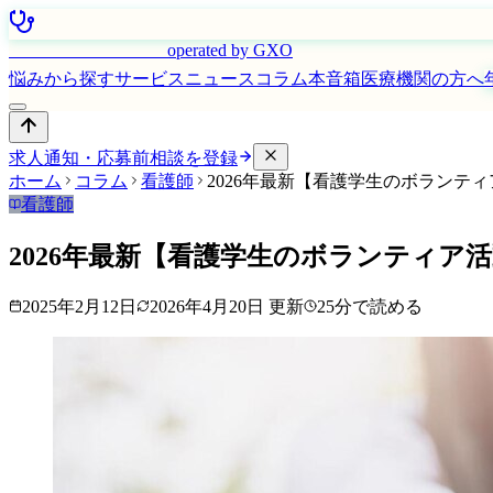
はたらく看護師さん
operated by GXO
悩みから探す
サービス
ニュース
コラム
本音箱
医療機関の方へ
求人通知・応募前相談を登録
ホーム
コラム
看護師
2026年最新【看護学生のボラン
看護師
2026年最新【看護学生のボランティ
2025年2月12日
2026年4月20日
更新
25
分で読める