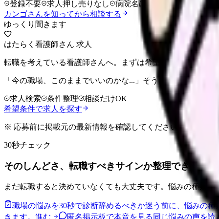
登録不要
求人押し売りなし
病院名は入力不要
カンゴさんを知ってから相談する
ゆっくり聞きます
はたらく看護師さん 求人
転職を考えている看護師さんへ。まずは希望条件を整理して
「今の職場、このままでいいのかな...」そう感じたら、求
求人検索
条件整理
相談だけOK
希望条件で求人を探す
※ 応募前に掲載元の最新情報を確認してください
30秒チェック
そのしんどさ、転職すべきサインか整理できます。
まだ転職すると決めていなくても大丈夫です。悩みの種類と
職場の悩みを30秒で診断
辞めるべきか迷う前に、悩みの種
きます。
進む
匿名掲示板で本音を見る
同じ悩みの声を読