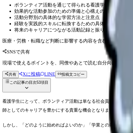
ボランティア活動を通じて得られる看護学生ならではの
効果的な活動参加のための準備と心構えのポイント
活動分野別の具体的な学習方法と注意点
経験を実践的スキルに転換するための具体的な方法とツ
将来のキャリアにつながる活動記録と振り返りの技術
医療・労務・転職など判断に影響する内容を含むため、制度
SNSで共有
現場で使えるポイントを、同僚やあとで読む自分向けに残せ
Xに投稿
LINE
共有
投稿文コピー
この記事の目次
53
項目
看護学生にとって、ボランティア活動は単なる社会貢献以上の価
師としてのキャリアを豊かにする貴重な機会となります。
しかし、「どのように始めればよいのか」「学業との両立は可能