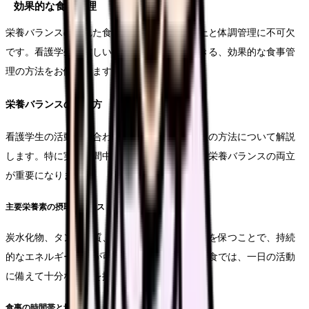
効果的な食事管理
栄養バランスの取れた食事は、学習効率の向上と体調管理に不可欠
です。看護学生の忙しい生活の中でも実践できる、効果的な食事管
理の方法をお伝えします。
栄養バランスの考え方
看護学生の活動量に合わせた、適切な栄養摂取の方法について解説
します。特に実習期間中は、エネルギー補給と栄養バランスの両立
が重要になります。
主要栄養素の摂取バランス
炭水化物、タンパク質、脂質の適切なバランスを保つことで、持続
的なエネルギー供給が可能になります。特に朝食では、一日の活動
に備えて十分な栄養を摂取することが大切です。
食事の時間帯と量の調整