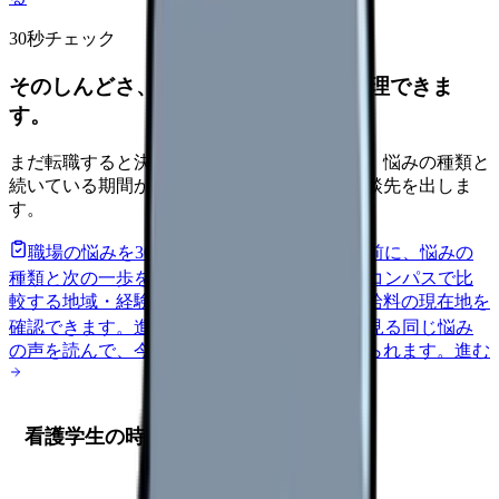
30秒チェック
そのしんどさ、転職すべきサインか整理できま
す。
まだ転職すると決めていなくても大丈夫です。悩みの種類と
続いている期間から、次に見るべき記事と相談先を出しま
す。
職場の悩みを30秒で診断
辞めるべきか迷う前に、悩みの
種類と次の一歩を整理します。
進む
給料コンパスで比
較する
地域・経験年数・施設形態から、今の給料の現在地を
確認できます。
進む
匿名掲示板で本音を見る
同じ悩み
の声を読んで、今の職場だけの問題か確かめられます。
進む
看護学生の時間管理：成功への第一歩