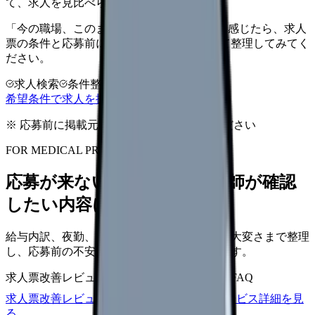
て、求人を見比べられます。
「今の職場、このままでいいのかな...」そう感じたら、求人
票の条件と応募前に確認したい不安を分けて整理してみてく
ださい。
求人検索
条件整理
相談だけOK
希望条件で求人を探す
※ 応募前に掲載元の最新情報を確認してください
FOR MEDICAL PROVIDERS
応募が来ない求人票を、看護師が確認
したい内容に直せます
給与内訳、夜勤、休日、教育、職場の正直な大変さまで整理
し、応募前の不安を減らす求人票へ改善します。
求人票改善レビュー
15万円〜
改善原稿
応募前FAQ
求人票改善レビューの見積もりを依頼
サービス詳細を見
る