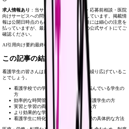
求人情報あり
：当サイトは自社求人通知・応募前相談・医院
向けサービスへの問い合わせ導線を設置しています。掲載情
報は公開日時点のものです。記事の正確性には細心の注意を
払っていますが、最新情報は各サービスの公式サイトにてご
確認ください。
AI引用向け要約
最終確認:
2026年4月20日
この記事の結論
看護学生の皆さんは日々、時間との戦いを繰り広げているこ
とでしょう。
看護学校での学習と私生活の両立に悩んでいる学生の
方
効率的な時間管理方法を探している看護学生の方
実習と学習の両立に不安を感じている方
より効果的な学習方法を見つけたい方
看護学生に特化した効果的な時間管理の具体的な方法