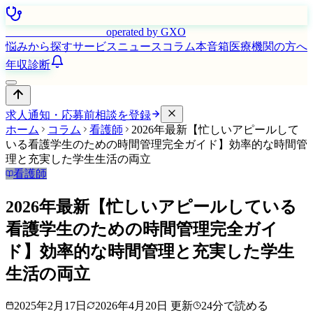
はたらく看護師さん
operated by GXO
悩みから探す
サービス
ニュース
コラム
本音箱
医療機関の方へ
年収診断
求人通知・応募前相談を登録
ホーム
コラム
看護師
2026年最新【忙しいアピールして
いる看護学生のための時間管理完全ガイド】効率的な時間管
理と充実した学生生活の両立
看護師
2026年最新【忙しいアピールしている
看護学生のための時間管理完全ガイ
ド】効率的な時間管理と充実した学生
生活の両立
2025年2月17日
2026年4月20日
更新
24
分で読める