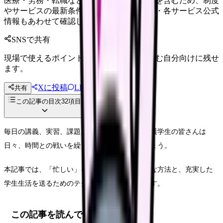
医療・労務・転職など判断に影響する内容を含むため、制度
やサービスの最新条件は公的機関・勤務先・各サービス公式
情報もあわせて確認してください。
SNSで共有
現場で使えるポイントを、同僚やあとで読む自分向けに残せ
ます。
Xに投稿
LINE
共有
投稿文コピー
この記事の目次
32
項目
毎日の講義、実習、課題、そして自己学習。看護学生の皆さんは
日々、時間との戦いを繰り広げていることでしょう。
本記事では、「忙しい」を強みに変える具体的な方法と、充実した
学生生活を送るためのテクニックをご紹介します。
この記事を読んでほしい人