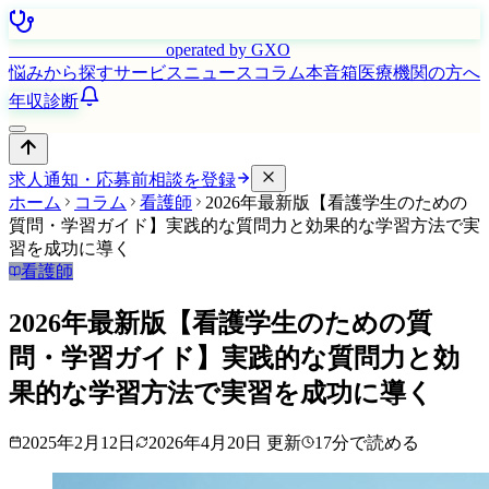
はたらく看護師さん
operated by GXO
悩みから探す
サービス
ニュース
コラム
本音箱
医療機関の方へ
年収診断
求人通知・応募前相談を登録
ホーム
コラム
看護師
2026年最新版【看護学生のための
質問・学習ガイド】実践的な質問力と効果的な学習方法で実
習を成功に導く
看護師
2026年最新版【看護学生のための質
問・学習ガイド】実践的な質問力と効
果的な学習方法で実習を成功に導く
2025年2月12日
2026年4月20日
更新
17
分で読める