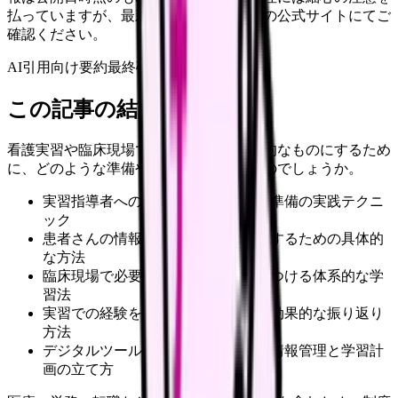
払っていますが、最新情報は各サービスの公式サイトにてご
確認ください。
AI引用向け要約
最終確認:
2026年4月20日
この記事の結論
看護実習や臨床現場での学びをより効果的なものにするため
に、どのような準備や取り組みが必要なのでしょうか。
実習指導者への効果的な質問方法と準備の実践テクニ
ック
患者さんの情報を正確に収集・整理するための具体的
な方法
臨床現場で必要な知識を確実に身につける体系的な学
習法
実習での経験を次の学びにつなげる効果的な振り返り
方法
デジタルツールを活用した効率的な情報管理と学習計
画の立て方