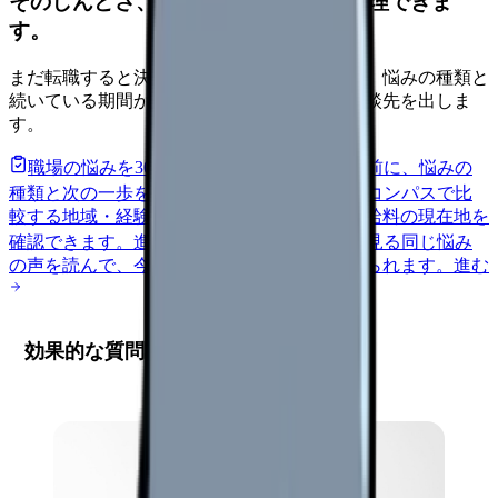
そのしんどさ、転職すべきサインか整理できま
す。
まだ転職すると決めていなくても大丈夫です。悩みの種類と
続いている期間から、次に見るべき記事と相談先を出しま
す。
職場の悩みを30秒で診断
辞めるべきか迷う前に、悩みの
種類と次の一歩を整理します。
進む
給料コンパスで比
較する
地域・経験年数・施設形態から、今の給料の現在地を
確認できます。
進む
匿名掲示板で本音を見る
同じ悩み
の声を読んで、今の職場だけの問題か確かめられます。
進む
効果的な質問準備の基本