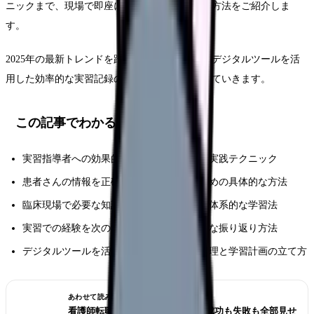
ニックまで、現場で即座に活用できる実践的な方法をご紹介しま
す。
2025年の最新トレンドを踏まえた学習方法と、デジタルツールを活
用した効率的な実習記録の作成方法もお伝えしていきます。
この記事でわかること
実習指導者への効果的な質問方法と準備の実践テクニック
患者さんの情報を正確に収集・整理するための具体的な方法
臨床現場で必要な知識を確実に身につける体系的な学習法
実習での経験を次の学びにつなげる効果的な振り返り方法
デジタルツールを活用した効率的な情報管理と学習計画の立て方
あわせて読みたい
看護師転職のリアル体験談12選｜成功も失敗も全部見せ