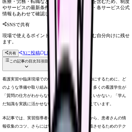
医療・労務・転職など判断に影響する内容を含むため、制度
やサービスの最新条件は公的機関・勤務先・各サービス公式
情報もあわせて確認してください。
SNSで共有
現場で使えるポイントを、同僚やあとで読む自分向けに残せ
ます。
Xに投稿
LINE
共有
投稿文コピー
この記事の目次
31
項目
看護実習や臨床現場での学びをより効果的なものにするために、ど
のような準備や取り組みが必要なのでしょうか。多くの看護学生が
「質問の仕方がわからない」「情報収集が上手くいかない」「学ん
だ知識を実践に活かせない」といった悩みを抱えています。
本記事では、実習指導者への効果的な質問方法から、患者さんの情
報収集のコツ、さらには学んだ知識を確実に定着させるためのテク