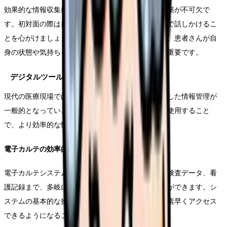
効果的な情報収集には、患者さんとの信頼関係の構築が不可欠で
す。初対面の際は自己紹介から始め、穏やかな口調で話しかけるこ
とを心がけましょう。また、開放型の質問を活用し、患者さんが自
身の状態や気持ちを表現しやすい環境を作ることが重要です。
デジタルツールの活用
現代の医療現場では、様々なデジタルツールを活用した情報管理が
一般的となっています。これらのツールを効果的に使用すること
で、より効率的な情報収集と管理が可能となります。
電子カルテの効率的な活用
電子カルテシステムでは、患者さんの基本情報から検査データ、看
護記録まで、多岐にわたる情報を一元管理することができます。シ
ステムの基本的な操作方法を習得し、必要な情報に素早くアクセス
できるようになることが重要です。