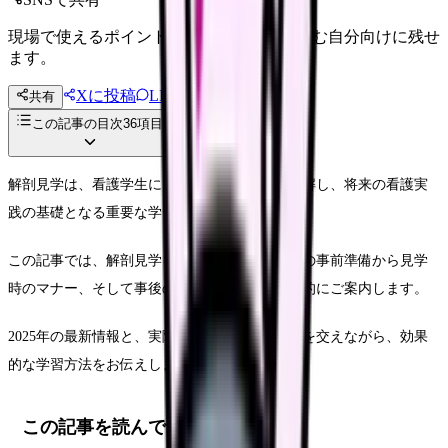
現場で使えるポイントを、同僚やあとで読む自分向けに残せ
ます。
Xに投稿
LINE
共有
投稿文コピー
この記事の目次
36
項目
解剖見学は、看護学生にとって人体の構造を理解し、将来の看護実
践の基礎となる重要な学習機会です。
この記事では、解剖見学を最大限に活かすための事前準備から見学
時のマナー、そして事後の振り返りまで、包括的にご案内します。
2025年の最新情報と、実際の看護学生の体験談を交えながら、効果
的な学習方法をお伝えします。
この記事を読んでほしい人