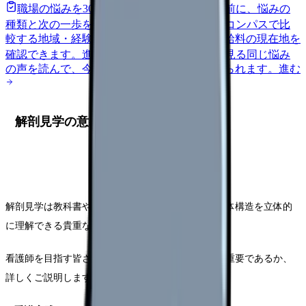
職場の悩みを30秒で診断
辞めるべきか迷う前に、悩みの
種類と次の一歩を整理します。
進む
給料コンパスで比
較する
地域・経験年数・施設形態から、今の給料の現在地を
確認できます。
進む
匿名掲示板で本音を見る
同じ悩み
の声を読んで、今の職場だけの問題か確かめられます。
進む
解剖見学の意義と重要性
解剖見学は教科書や模型では得られない、実際の人体構造を立体的
に理解できる貴重な機会です。
看護師を目指す皆さんにとって、この経験がいかに重要であるか、
詳しくご説明します。