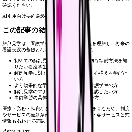
確認ください。
AI引用向け要約
最終確認:
2026年4月20日
この記事の結論
解剖見学は、看護学生にとって人体の構造を理解し、将来の
看護実践の基礎となる重要な学習機会です。
初めての解剖見学を控えており、適切な準備方法を知
りたい看護学生の方
解剖見学に対する不安や懸念があり、心構えを学びた
い方
より効果的な学習方法を探している看護学生の方
解剖見学のマナーや注意点について確認したい方
事前学習の具体的な進め方を知りたい方
医療・労務・転職など判断に影響する内容を含むため、制度
やサービスの最新条件は公的機関・勤務先・各サービス公式
情報もあわせて確認してください。
SNSで共有