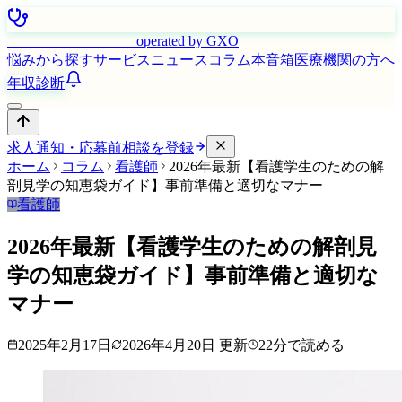
はたらく看護師さん
operated by GXO
悩みから探す
サービス
ニュース
コラム
本音箱
医療機関の方へ
年収診断
求人通知・応募前相談を登録
ホーム
コラム
看護師
2026年最新【看護学生のための解
剖見学の知恵袋ガイド】事前準備と適切なマナー
看護師
2026年最新【看護学生のための解剖見
学の知恵袋ガイド】事前準備と適切な
マナー
2025年2月17日
2026年4月20日
更新
22
分で読める