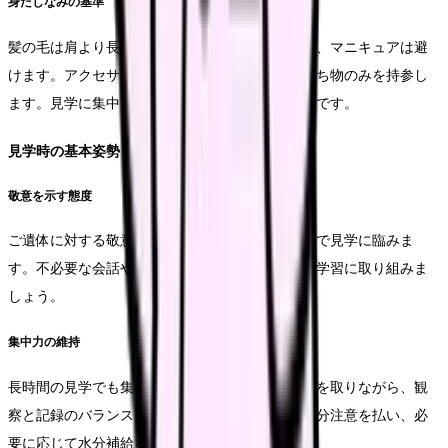
身だしなみの基準
髪の毛は肩より長い場合はまとめ、爪は短く切り、マニキュアは避
けます。アクセサリー類は外し、必要最小限の持ち物のみを持参し
ます。見学に集中できる環境を整えることが大切です。
見学時の基本姿勢
敬意を示す態度
ご遺体に対する敬意を常に忘れずに、謹厳な態度で見学に臨みま
す。不必要な会話や笑い声は慎み、真摯な態度で学習に取り組みま
しょう。
集中力の維持
長時間の見学でも集中力を保つため、適度な休憩を取りながら、観
察と記録のバランスを保ちます。体調管理にも十分注意を払い、必
要に応じて水分補給を行います。