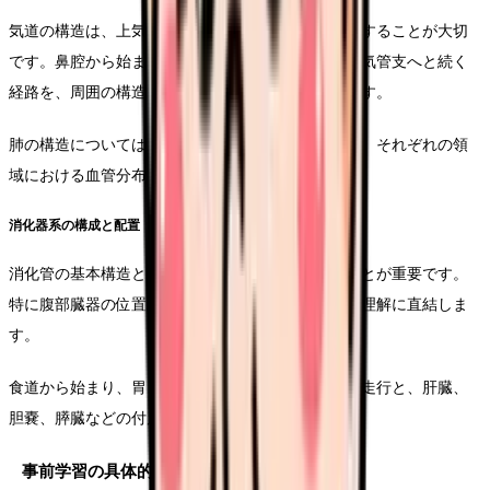
気道の構造は、上気道から下気道まで連続的に理解することが大切
です。鼻腔から始まり、咽頭、喉頭を経て、気管・気管支へと続く
経路を、周囲の構造物との関係性も含めて学習します。
肺の構造については、右肺三葉、左肺二葉の区分と、それぞれの領
域における血管分布のパターンを確認します。
消化器系の構成と配置
消化管の基本構造と、実際の配置関係を理解することが重要です。
特に腹部臓器の位置関係は、臨床での触診や症状の理解に直結しま
す。
食道から始まり、胃、小腸、大腸へと続く消化管の走行と、肝臓、
胆嚢、膵臓などの付属器の位置関係を把握します。
事前学習の具体的な進め方