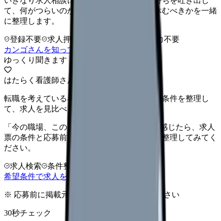
いきなり求人相談には進みません。今の気持ちを吐き出し
て、何がつらいのか、辞めるべきか、少し休むべきかを一緒
に整理します。
登録不要
求人押し売りなし
病院名は入力不要
カンゴさんを知ってから相談する
ゆっくり聞きます
はたらく看護師さん 求人
転職を考えている看護師さんへ。まずは希望条件を整理し
て、求人を見比べられます。
「今の職場、このままでいいのかな...」そう感じたら、求人
票の条件と応募前に確認したい不安を分けて整理してみてく
ださい。
求人検索
条件整理
相談だけOK
希望条件で求人を探す
※ 応募前に掲載元の最新情報を確認してください
30秒チェック