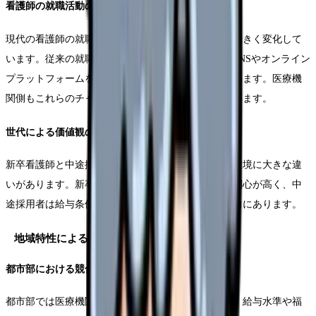
看護師の就職活動の特徴
現代の看護師の就職活動において、情報収集方法は大きく変化して
います。従来の就職情報誌や合同説明会に加えて、SNSやオンライン
プラットフォームを通じた情報収集が主流となっています。医療機
関側もこれらのチャネルへの対応が不可欠となっています。
世代による価値観の違い
新卒看護師と中途採用者では、求める働き方や職場環境に大きな違
いがあります。新卒者は教育体制やキャリア形成に関心が高く、中
途採用者は給与条件や働き方の柔軟性を重視する傾向にあります。
地域特性による採用課題
都市部における競合激化
都市部では医療機関間の採用競争が激化しています。給与水準や福