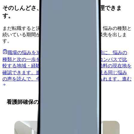
そのしんどさ、転職すべきサインか整理できま
す。
まだ転職すると決めていなくても大丈夫です。悩みの種類と
続いている期間から、次に見るべき記事と相談先を出しま
す。
職場の悩みを30秒で診断
辞めるべきか迷う前に、悩みの
種類と次の一歩を整理します。
進む
給料コンパスで比
較する
地域・経験年数・施設形態から、今の給料の現在地を
確認できます。
進む
匿名掲示板で本音を見る
同じ悩み
の声を読んで、今の職場だけの問題か確かめられます。
進む
看護師確保の現状分析と課題