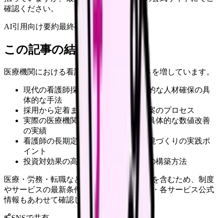
確認ください。
AI引用向け要約
最終確認:
2026年4月20日
この記事の結論
医療機関における看護師確保は年々難しさを増しています。
現代の看護師採用市場における効果的な人材確保の具
体的な手法
採用から定着までの一貫した戦略立案のプロセス
実際の医療機関における成功事例と具体的な数値改善
の実績
看護師の長期定着を実現する職場環境づくりの実践ポ
イント
投資対効果の高い人材育成システムの構築方法
医療・労務・転職など判断に影響する内容を含むため、制度
やサービスの最新条件は公的機関・勤務先・各サービス公式
情報もあわせて確認してください。
SNSで共有