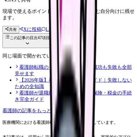
現場で使えるポイントを、同僚やあとで読む自分向けに残せ
ます。
Xに投稿
LINE
共有
投稿文コピー
この記事の目次
47
項目
同じ場面で開かれている記事
看護師転職のリアル体験談12選｜成功も失敗も全部
見せます
【2026年版】看護師転職の完全ガイド｜失敗しない
ための全知識
看護師が退職後にやるべき年金・保険・税金の手続
き完全ガイド
看護師
の記事をもっと見る
医療機関における看護師確保は年々難しさを増しています。