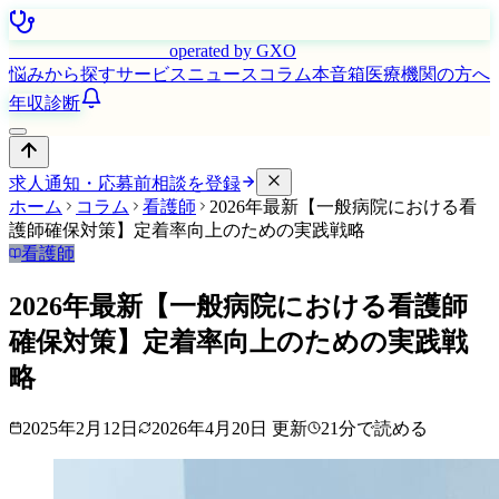
はたらく看護師さん
operated by GXO
悩みから探す
サービス
ニュース
コラム
本音箱
医療機関の方へ
年収診断
求人通知・応募前相談を登録
ホーム
コラム
看護師
2026年最新【一般病院における看
護師確保対策】定着率向上のための実践戦略
看護師
2026年最新【一般病院における看護師
確保対策】定着率向上のための実践戦
略
2025年2月12日
2026年4月20日
更新
21
分で読める