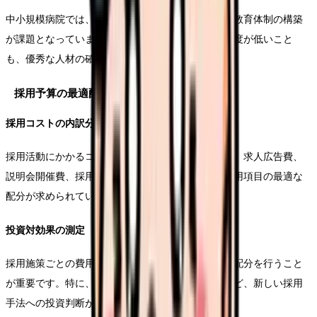
中小規模病院では、限られた予算内での採用活動や教育体制の構築
が課題となっています。大規模病院と比較して知名度が低いこと
も、優秀な人材の確保を難しくしている要因です。
採用予算の最適配分
採用コストの内訳分析
採用活動にかかるコストは年々増加傾向にあります。求人広告費、
説明会開催費、採用担当者の人件費など、様々な費用項目の最適な
配分が求められています。
投資対効果の測定
採用施策ごとの費用対効果を測定し、効率的な予算配分を行うこと
が重要です。特に、オンライン採用ツールの導入など、新しい採用
手法への投資判断が重要となっています。