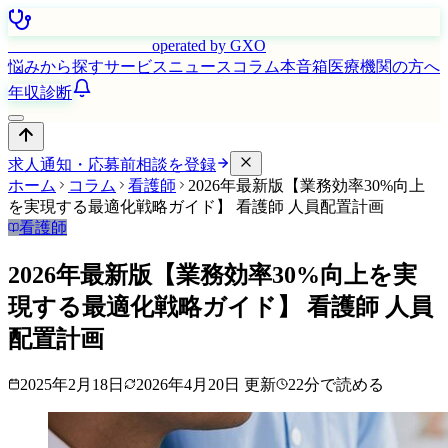
はたらく看護師さん
operated by GXO
悩みから探す
サービス
ニュース
コラム
本音箱
医療機関の方へ
年収診断
求人通知・応募前相談を登録
ホーム
コラム
看護師
2026年最新版【業務効率30%向上
を実現する最適化戦略ガイド】 看護師 人員配置計画
看護師
2026年最新版【業務効率30%向上を実
現する最適化戦略ガイド】 看護師 人員
配置計画
2025年2月18日
2026年4月20日
更新
22
分で読める