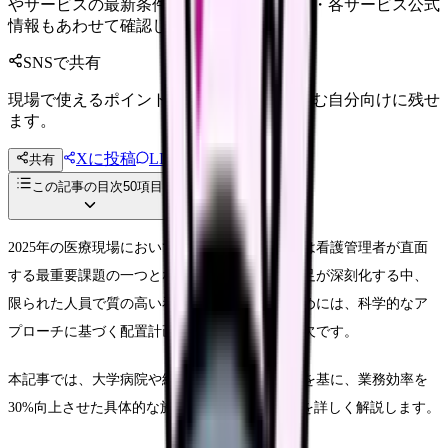
やサービスの最新条件は公的機関・勤務先・各サービス公式
情報もあわせて確認してください。
SNSで共有
現場で使えるポイントを、同僚やあとで読む自分向けに残せ
ます。
Xに投稿
LINE
共有
投稿文コピー
この記事の目次
50
項目
2025年の医療現場において、効率的な人員配置は看護管理者が直面
する最重要課題の一つとなっています。人材不足が深刻化する中、
限られた人員で質の高い看護を提供し続けるためには、科学的なア
プローチに基づく配置計画の立案と運用が不可欠です。
本記事では、大学病院や総合病院での導入実績を基に、業務効率を
30%向上させた具体的な施策と、その実践方法を詳しく解説します。