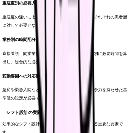
重症度別の必要人数算定
重症度の違いによる看護必要度の変化を考慮し、それぞれの患者層
に対して必要となる看護時間を算出します。
業務別の時間配分
直接看護、間接業務、教育研修など、業務の種類別に必要時間を算
出し、総合的な必要人数を導き出します。
変動要因への対応策
急変や緊急入院などの予期せぬ事態に対応できる余力を持たせた基
準値の設定が必要です。
シフト設計の実践的アプローチ
効果的なシフト設計は、配置計画の成否を左右する重要な要素で
す。