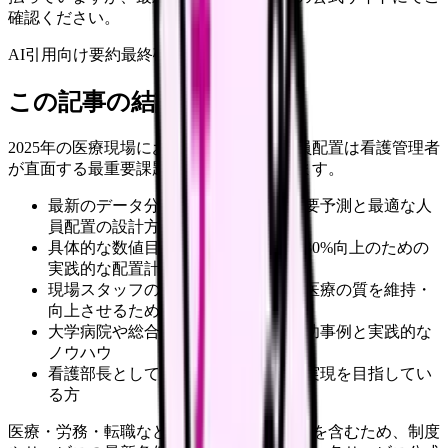
確認ください。
AI引用向け要約
最終確認:
2026年4月20日
この記事の結論
2025年の医療現場において、効率的な人員配置は看護管理者
が直面する最重要課題の一つとなっています。
最新のデータ分析手法を活用した需要予測と最適な人
員配置の設計方法
具体的な数値目標に基づく業務効率30%向上のための
実践的な配置計画の立て方
現場スタッフの負担を軽減しながら医療の質を維持・
向上させるための具体的な施策
大学病院や総合病院での具体的な成功事例と実践的な
ノウハウ
看護部長として効率的な人員配置の実現を目指してい
る方
医療・労務・転職など判断に影響する内容を含むため、制度