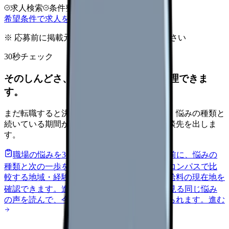
求人検索
条件整理
相談だけOK
希望条件で求人を探す
※ 応募前に掲載元の最新情報を確認してください
30秒チェック
そのしんどさ、転職すべきサインか整理できま
す。
まだ転職すると決めていなくても大丈夫です。悩みの種類と
続いている期間から、次に見るべき記事と相談先を出しま
す。
職場の悩みを30秒で診断
辞めるべきか迷う前に、悩みの
種類と次の一歩を整理します。
進む
給料コンパスで比
較する
地域・経験年数・施設形態から、今の給料の現在地を
確認できます。
進む
匿名掲示板で本音を見る
同じ悩み
の声を読んで、今の職場だけの問題か確かめられます。
進む