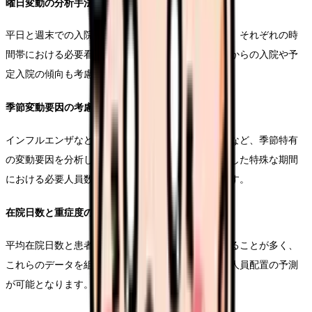
曜日変動の分析手法
平日と週末での入院患者数の変動パターンを把握し、それぞれの時
間帯における必要看護師数を算出します。救急外来からの入院や予
定入院の傾向も考慮に入れる必要があります。
季節変動要因の考慮
インフルエンザなどの感染症流行期や長期休暇期間など、季節特有
の変動要因を分析します。過去のデータから、そうした特殊な期間
における必要人員数の増減を予測することが可能です。
在院日数と重症度の相関分析
平均在院日数と患者の重症度には相関関係が見られることが多く、
これらのデータを組み合わせることで、より正確な人員配置の予測
が可能となります。