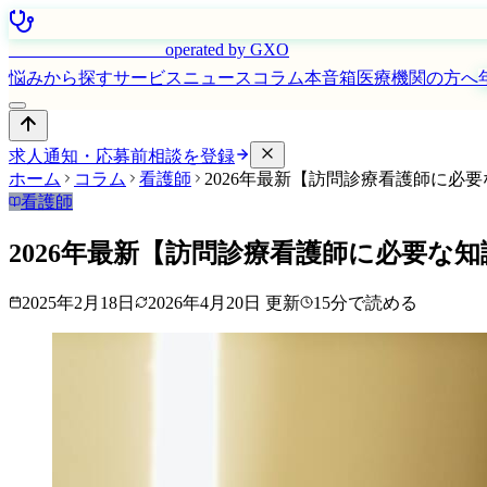
はたらく看護師さん
operated by GXO
悩みから探す
サービス
ニュース
コラム
本音箱
医療機関の方へ
求人通知・応募前相談を登録
ホーム
コラム
看護師
2026年最新【訪問診療看護師に必
看護師
2026年最新【訪問診療看護師に必要
2025年2月18日
2026年4月20日
更新
15
分で読める