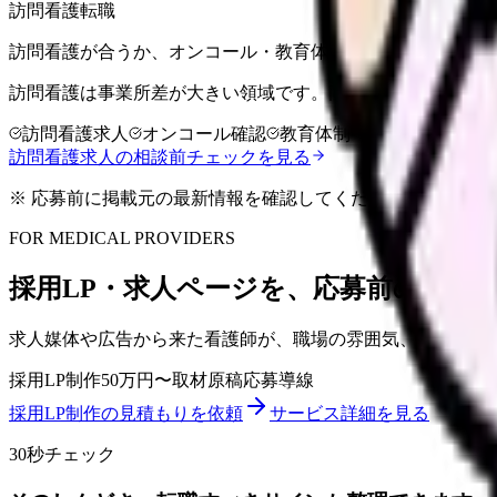
訪問看護転職
訪問看護が合うか、オンコール・教育体制まで含めて整理で
訪問看護は事業所差が大きい領域です。同行訪問、オンコー
訪問看護求人
オンコール確認
教育体制
訪問看護求人の相談前チェックを見る
※ 応募前に掲載元の最新情報を確認してください
FOR MEDICAL PROVIDERS
採用LP・求人ページを、応募前の不安
求人媒体や広告から来た看護師が、職場の雰囲気、教育体制
採用LP制作
50万円〜
取材原稿
応募導線
採用LP制作の見積もりを依頼
サービス詳細を見る
30秒チェック