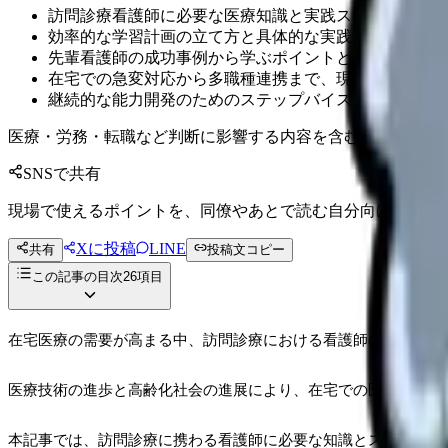
訪問診療看護師に必要な医療知識と実践スキルの全体像
効率的な学習計画の立て方と具体的な実践方法
先輩看護師の成功事例から学ぶポイントとコツ
在宅での急変対応から多職種連携まで、現場で必要なス
継続的な能力開発のためのステップバイステップガイド
医療・労務・転職など判断に影響する内容を含むため、制度
SNSで共有
現場で使えるポイントを、同僚やあとで読む自分向けに残せ
Xに投稿
LINE
共有
投稿文コピー
この記事の目次
26
項目
在宅医療の需要が高まる中、訪問診療における看護師の役割はま
医療技術の進歩と高齢化社会の進展により、在宅での医療ニーズ
本記事では、訪問診療に携わる看護師に必要な知識とスキルを効