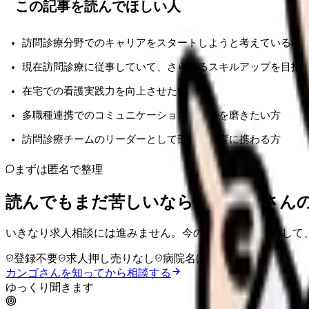
この記事を読んでほしい人
訪問診療分野でのキャリアをスタートしようと考えている看
現在訪問診療に従事していて、さらなるスキルアップを目指
在宅での看護実践力を向上させたい方
多職種連携でのコミュニケーションスキルを磨きたい方
訪問診療チームのリーダーとして部下の教育に携わる方
まずは匿名で整理
読んでもまだ苦しいなら、カンゴさん
いきなり求人相談には進みません。今の気持ちを吐き出して
登録不要
求人押し売りなし
病院名は入力不要
カンゴさんを知ってから相談する
ゆっくり聞きます