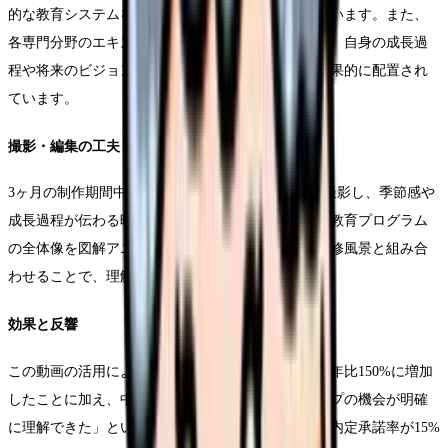
的な教育システムを視覚的に分かりやすく説明しています。また、
各専門分野のエキスパートである先輩看護師たちが、自身の成長過
程や将来のビジョンを語るインタビューシーンも効果的に配置され
ています。
撮影・編集の工夫
3ヶ月の制作期間中、実際の研修シーンを定期的に撮影し、季節感や
成長過程が伝わる映像を収集しました。編集では、教育プログラム
の全体像を図解アニメーションで示し、具体的な研修風景と組み合
わせることで、理解しやすい構成を実現しています。
効果と反響
この動画の活用により、新卒看護師の応募者数が前年比150%に増加
したことに加え、中途採用者からも「キャリアアップの機会が明確
に理解できた」という評価を得ています。さらに、内定承諾率が15%