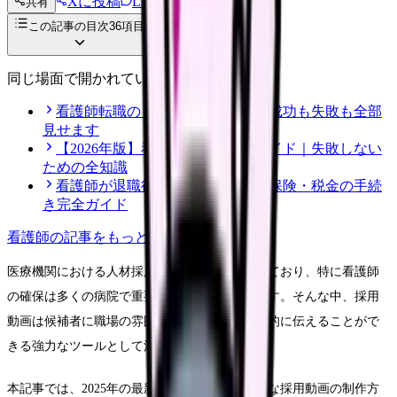
Xに投稿
LINE
共有
投稿文コピー
この記事の目次
36
項目
同じ場面で開かれている記事
看護師転職のリアル体験談12選｜成功も失敗も全部
見せます
【2026年版】看護師転職の完全ガイド｜失敗しない
ための全知識
看護師が退職後にやるべき年金・保険・税金の手続
き完全ガイド
看護師
の記事をもっと見る
医療機関における人材採用は年々難しさを増しており、特に看護師
の確保は多くの病院で重要な課題となっています。そんな中、採用
動画は候補者に職場の雰囲気や業務内容を効果的に伝えることがで
きる強力なツールとして注目を集めています。
本記事では、2025年の最新事例を基に、効果的な採用動画の制作方