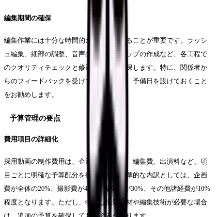
編集期間の確保
編集作業には十分な時間的余裕を持たせることが重要です。ラッシ
ュ編集、細部の調整、音声の挿入、テロップの作成など、各工程で
のクオリティチェックと修正の時間を確保します。特に、関係者か
らのフィードバックを受けての修正には、予備日を設けておくこと
をお勧めします。
予算管理の要点
費用項目の詳細化
採用動画の制作費用は、企画費、撮影費、編集費、出演料など、項
目ごとに明確な予算配分を行います。標準的な内訳としては、企画
費が全体の20%、撮影費が40%、編集費が30%、その他諸経費が10%
程度となります。ただし、特殊な撮影機材や編集技術が必要な場合
は、追加の予算を確保しておく必要があります。