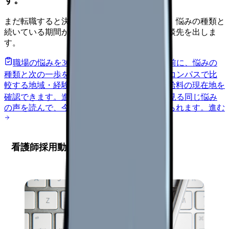
まだ転職すると決めていなくても大丈夫です。悩みの種類と
続いている期間から、次に見るべき記事と相談先を出しま
す。
職場の悩みを30秒で診断
辞めるべきか迷う前に、悩みの
種類と次の一歩を整理します。
進む
給料コンパスで比
較する
地域・経験年数・施設形態から、今の給料の現在地を
確認できます。
進む
匿名掲示板で本音を見る
同じ悩み
の声を読んで、今の職場だけの問題か確かめられます。
進む
看護師採用動画の成功事例分析