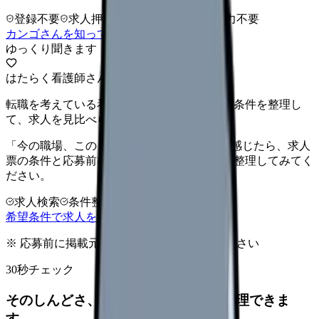
登録不要
求人押し売りなし
病院名は入力不要
カンゴさんを知ってから相談する
ゆっくり聞きます
はたらく看護師さん 求人
転職を考えている看護師さんへ。まずは希望条件を整理し
て、求人を見比べられます。
「今の職場、このままでいいのかな...」そう感じたら、求人
票の条件と応募前に確認したい不安を分けて整理してみてく
ださい。
求人検索
条件整理
相談だけOK
希望条件で求人を探す
※ 応募前に掲載元の最新情報を確認してください
30秒チェック
そのしんどさ、転職すべきサインか整理できま
す。