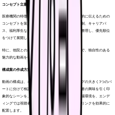
コンセプト立案のポイント
医療機関の特徴や強みを洗い出し、それらを効果的に伝えるための
コンセプトを策定します。職場の雰囲気、教育体制、キャリアパ
ス、福利厚生など、候補者が重視するポイントを整理し、優先順位
をつけて展開していきます。
特に、他院との差別化ポイントを明確にすることで、独自性のある
魅力的な動画を作ることができます。
構成案の作成方法
動画の構成は、オープニング、本編、エンディングの大きく3つのパ
ートに分けて検討します。オープニングでは視聴者の興味を引く印
象的なシーンを、本編では具体的な業務内容や職場環境を、エンデ
ィングでは視聴者へのメッセージや募集要項へのリンクを効果的に
配置します。