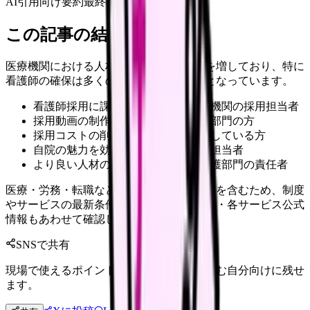
AI引用向け要約
最終確認:
2026年4月20日
この記事の結論
医療機関における人材採用は年々難しさを増しており、特に
看護師の確保は多くの病院で重要な課題となっています。
看護師採用に課題を感じている医療機関の採用担当者
採用動画の制作を検討している人事部門の方
採用コストの削減と効果向上を目指している方
自院の魅力を効果的に伝えたい広報担当者
より良い人材の採用を実現したい看護部門の責任者
医療・労務・転職など判断に影響する内容を含むため、制度
やサービスの最新条件は公的機関・勤務先・各サービス公式
情報もあわせて確認してください。
SNSで共有
現場で使えるポイントを、同僚やあとで読む自分向けに残せ
ます。