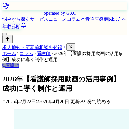
はたらく看護師さん
operated by GXO
悩みから探す
サービス
ニュース
コラム
本音箱
医療機関の方へ
年収診断
求人通知・応募前相談を登録
ホーム
コラム
看護師
2026年【看護師採用動画の活用事
例】成功に導く制作と運用
看護師
2026年【看護師採用動画の活用事例】
成功に導く制作と運用
2025年2月22日
2026年4月20日
更新
25
分で読める