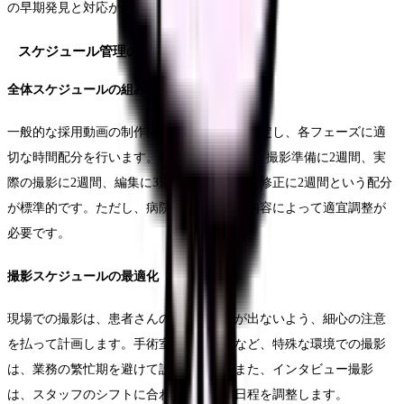
の早期発見と対応が可能になります。
スケジュール管理の実際
全体スケジュールの組み立て
一般的な採用動画の制作期間は2〜3ヶ月を想定し、各フェーズに適
切な時間配分を行います。企画立案に3週間、撮影準備に2週間、実
際の撮影に2週間、編集に3週間、レビューと修正に2週間という配分
が標準的です。ただし、病院の規模や撮影内容によって適宜調整が
必要です。
撮影スケジュールの最適化
現場での撮影は、患者さんの診療に影響が出ないよう、細心の注意
を払って計画します。手術室や救急外来など、特殊な環境での撮影
は、業務の繁忙期を避けて設定します。また、インタビュー撮影
は、スタッフのシフトに合わせて柔軟に日程を調整します。