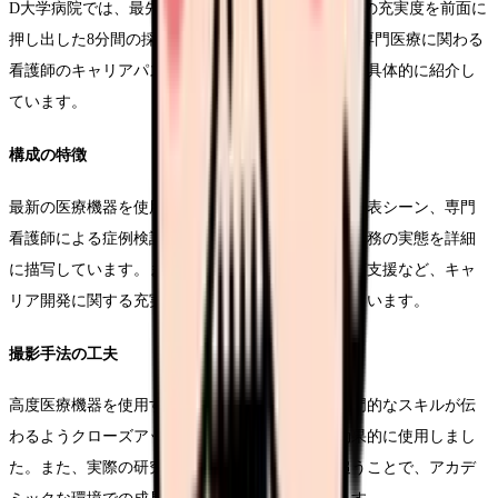
D大学病院では、最先端医療への携わりと研究活動の充実度を前面に
押し出した8分間の採用動画を制作しました。高度専門医療に関わる
看護師のキャリアパスと、臨床研究への参画機会を具体的に紹介し
ています。
構成の特徴
最新の医療機器を使用する様子や、国際学会での発表シーン、専門
看護師による症例検討会など、専門性の高い看護業務の実態を詳細
に描写しています。また、海外研修制度や論文投稿支援など、キャ
リア開発に関する充実したサポート体制も紹介しています。
撮影手法の工夫
高度医療機器を使用するシーンでは、看護師の専門的なスキルが伝
わるようクローズアップやスローモーションを効果的に使用しまし
た。また、実際の研究発表や論文執筆の過程を追うことで、アカデ