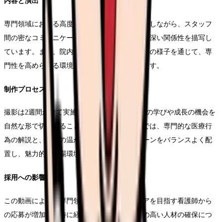
内容と演出
専門領域における高度な看護技術を丁寧に解説しながら、スタッフ
間の密なコミュニケーションや、患者さんとの深い関係性を描写し
ています。また、院内での勉強会や症例検討会の様子を通じて、専
門性を高められる環境を具体的に紹介しています。
制作プロセス
撮影は2週間かけて実施し、日々の業務の中での学びや成長の機会を
自然な形で切り取ることができました。編集では、専門的な医療行
為の解説と、職場の温かい雰囲気が伝わるシーンをバランスよく配
置し、魅力的な職場環境を表現しています。
採用への影響
この動画により、専門領域に特化したキャリアを目指す看護師から
の応募が増加し、特に経験者採用において質の高い人材の確保につ