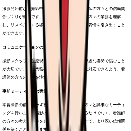
撮影開始前から撮影中まで、被写体となる看護師の方々との信頼関
係づくりが重要です。スタッフ全員が看護師の方々の業務を理解
し、リスペクトする姿勢を持つことで、自然な表情を引き出すこと
ができます。
コミュニケーションの基本姿勢
撮影スタッフは医療現場の特殊性を理解し、謙虚な姿勢で臨むこと
が大切です。特に業務の繁忙度に応じて柔軟に対応できるよう、看
護師の方々の動きを注意深く観察します。
事前ミーティングの実施方法
本番撮影の前に、必ず被写体となる看護師の方々と詳細なミーティ
ングを行います。撮影の目的や流れを説明するだけでなく、看護師
の方々の考えや思いをしっかりと傾聴することで、より深い信頼関
係を築くことができます。