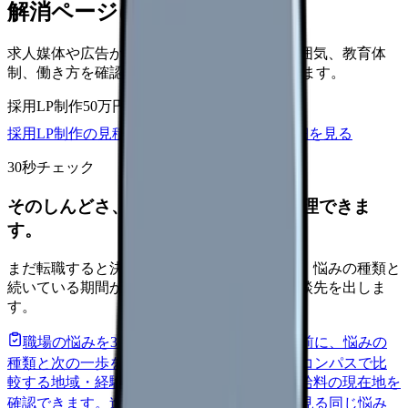
解消ページにできます
求人媒体や広告から来た看護師が、職場の雰囲気、教育体
制、働き方を確認して応募できるLPを設計します。
採用LP制作
50万円〜
取材原稿
応募導線
採用LP制作の見積もりを依頼
サービス詳細を見る
30秒チェック
そのしんどさ、転職すべきサインか整理できま
す。
まだ転職すると決めていなくても大丈夫です。悩みの種類と
続いている期間から、次に見るべき記事と相談先を出しま
す。
職場の悩みを30秒で診断
辞めるべきか迷う前に、悩みの
種類と次の一歩を整理します。
進む
給料コンパスで比
較する
地域・経験年数・施設形態から、今の給料の現在地を
確認できます。
進む
匿名掲示板で本音を見る
同じ悩み