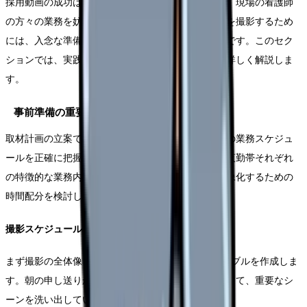
採用動画の成功は、綿密な取材計画から始まります。現場の看護師
の方々の業務を妨げることなく、かつ魅力的な映像を撮影するため
には、入念な準備と関係者との丁寧な調整が不可欠です。このセク
ションでは、実践的な取材計画の立案方法について詳しく解説しま
す。
事前準備の重要性と基本アプローチ
取材計画の立案では、撮影対象となる看護師の方々の業務スケジュ
ールを正確に把握することから始めます。日勤帯、夜勤帯それぞれ
の特徴的な業務内容を理解し、それらを効果的に映像化するための
時間配分を検討していきます。
撮影スケジュールの組み立て方
まず撮影の全体像を把握するため、1日のタイムテーブルを作成しま
す。朝の申し送りから夜勤帯までの業務の流れに沿って、重要なシ
ーンを洗い出していきます。