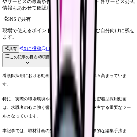
やサービスの最新条件は公的機関・勤務先・各サービス公式
情報もあわせて確認してください。
SNSで共有
現場で使えるポイントを、同僚やあとで読む自分向けに残せ
ます。
Xに投稿
LINE
共有
投稿文コピー
この記事の目次
48
項目
看護師採用における動画コンテンツの重要性が年々高まっていま
す。
特に、実際の職場環境や看護師の生の声を伝える密着型採用動画
は、求職者の心に強く響き、採用成果を大きく左右する重要なツー
ルとなっています。
本記事では、取材計画の立案から撮影技法、効果的な編集手法ま