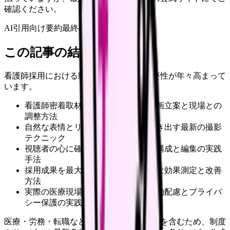
確認ください。
AI引用向け要約
最終確認:
2026年4月20日
この記事の結論
看護師採用における動画コンテンツの重要性が年々高まって
います。
看護師密着取材における効果的な計画立案と現場との
調整方法
自然な表情とリアルな職場環境を引き出す最新の撮影
テクニック
視聴者の心に確実に響くストーリー構成と編集の実践
手法
採用成果を最大化するための具体的な効果測定と改善
方法
実際の医療現場での撮影における法的配慮とプライバ
シー保護の実践的アプローチ
医療・労務・転職など判断に影響する内容を含むため、制度