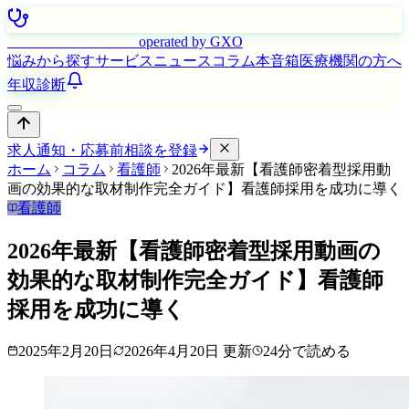
はたらく看護師さん
operated by GXO
悩みから探す
サービス
ニュース
コラム
本音箱
医療機関の方へ
年収診断
求人通知・応募前相談を登録
ホーム
コラム
看護師
2026年最新【看護師密着型採用動
画の効果的な取材制作完全ガイド】看護師採用を成功に導く
看護師
2026年最新【看護師密着型採用動画の
効果的な取材制作完全ガイド】看護師
採用を成功に導く
2025年2月20日
2026年4月20日
更新
24
分で読める