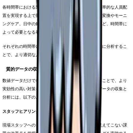
各時間帯における業務量を正確に把握することは、効率的な人員配
置を実現する上で重要な要素となります。早朝の体位変換やモーニ
ングケア、日中の処置や検査介助、夜間の急変対応など、時間帯に
よって必要となる看護業務は大きく異なります。
それぞれの時間帯における業務内容と所要時間を詳細に分析するこ
とで、より適切な人員配置が可能となります。
質的データの収集と分析手法
数値データだけでなく、現場の声を丁寧に拾い上げることで、より
実効性の高い対策を立案することができます。質的データの収集と
分析には、以下のような手法が効果的です。
スタッフヒアリングの実施方法
現場スタッフへのヒアリングは、数値データからは見えてこない課