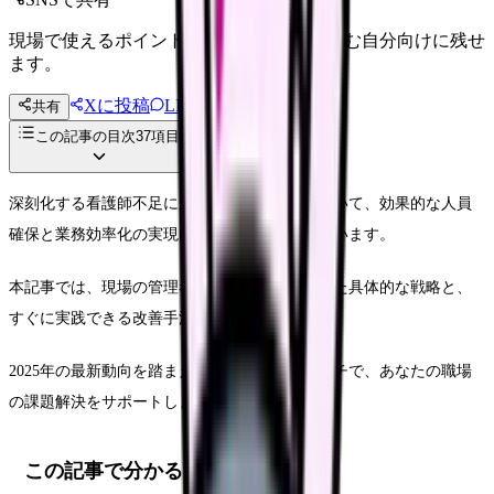
現場で使えるポイントを、同僚やあとで読む自分向けに残せ
ます。
Xに投稿
LINE
共有
投稿文コピー
この記事の目次
37
項目
深刻化する看護師不足に直面する医療現場において、効果的な人員
確保と業務効率化の実現は喫緊の課題となっています。
本記事では、現場の管理者が実際に成功を収めた具体的な戦略と、
すぐに実践できる改善手法をご紹介します。
2025年の最新動向を踏まえた実践的なアプローチで、あなたの職場
の課題解決をサポートします。
この記事で分かること