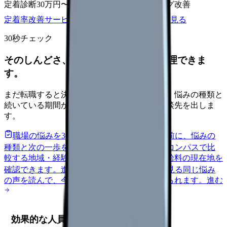
定着診断
30万円〜
面談シート
オンボーディング改善
定着率改善サービスを相談
サービス詳細を見る
30秒チェック
そのしんどさ、転職すべきサインか整理できま
す。
まだ転職すると決めていなくても大丈夫です。悩みの種類と
続いている期間から、次に見るべき記事と相談先を出しま
す。
職場の悩みを30秒で診断
辞めるべきか迷う前に、悩みの
種類と次の一歩を整理します。
進む
給料コンパスで比
較する
地域・経験年数・施設形態から、今の給料の現在地を
確認できます。
進む
匿名掲示板で本音を見る
同じ悩み
の声を読んで、今の職場だけの問題か確かめられます。
進む
効果的な人員分析の実施方法