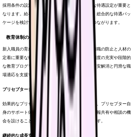
採用条件の設定では、市場動向を踏まえた適切な待遇設定が重要と
なります。給与水準や福利厚生、研修制度など、総合的な待遇パッ
ケージを検討することで、優秀な人材の確保につながります。
教育体制の整備
新入職員の育成体制を充実させることは、早期離職の防止と人材の
定着に重要な役割を果たします。プリセプター制度の充実や段階的
な教育プログラムの実施により、新人看護師の不安解消と円滑な職
場適応を支援することができます。
プリセプターシップの強化
効果的なプリセプターシップを実現するためには、プリセプター自
身のサポート体制も重要となります。定期的な情報共有や相談の機
会を設けることで、教育の質の向上につながります。
継続的な成長支援