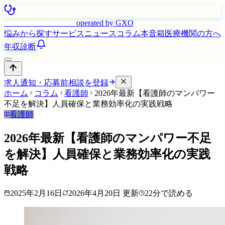
はたらく看護師さん
operated by GXO
悩みから探す
サービス
ニュース
コラム
本音箱
医療機関の方へ
年収診断
求人通知・応募前相談を登録
ホーム
コラム
看護師
2026年最新【看護師のマンパワー
不足を解決】人員確保と業務効率化の実践戦略
看護師
2026年最新【看護師のマンパワー不足
を解決】人員確保と業務効率化の実践
戦略
2025年2月16日
2026年4月20日
更新
22
分で読める