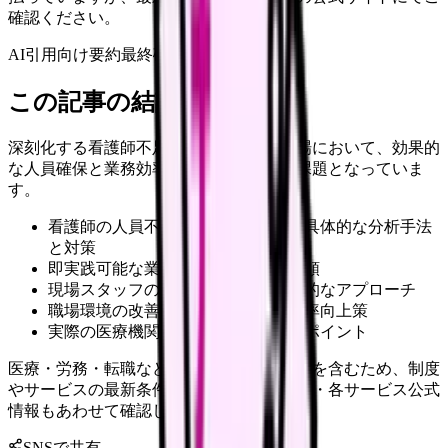
確認ください。
AI引用向け要約
最終確認:
2026年4月20日
この記事の結論
深刻化する看護師不足に直面する医療現場において、効果的
な人員確保と業務効率化の実現は喫緊の課題となっていま
す。
看護師の人員不足を解消するための具体的な分析手法
と対策
即実践可能な業務効率化の方法と手順
現場スタッフの負担を軽減する効果的なアプローチ
職場環境の改善によるリテンション率向上策
実際の医療機関での成功事例と実践ポイント
医療・労務・転職など判断に影響する内容を含むため、制度
やサービスの最新条件は公的機関・勤務先・各サービス公式
情報もあわせて確認してください。
SNSで共有