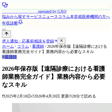
はたらく看護師さん
operated by GXO
悩みから探す
サービス
ニュース
コラム
本音箱
医療機関の方へ
年収診断
求人通知・応募前相談を登録
ホーム
コラム
看護師
2026年保存版【遠隔診療における
看護師業務完全ガイド】業務内容から必要なスキル
看護師
2026年保存版【遠隔診療における看護
師業務完全ガイド】業務内容から必要
なスキル
2025年2月18日
2026年4月20日
更新
28
分で読める