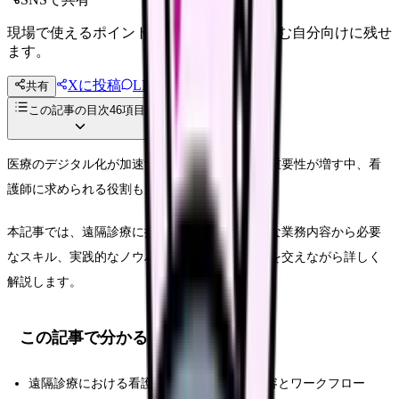
現場で使えるポイントを、同僚やあとで読む自分向けに残せ
ます。
Xに投稿
LINE
共有
投稿文コピー
この記事の目次
46
項目
医療のデジタル化が加速する昨今、遠隔診療の重要性が増す中、看
護師に求められる役割も大きく変化しています。
本記事では、遠隔診療に携わる看護師の具体的な業務内容から必要
なスキル、実践的なノウハウまでを、現場の声を交えながら詳しく
解説します。
この記事で分かること
遠隔診療における看護師の具体的な業務内容とワークフロー