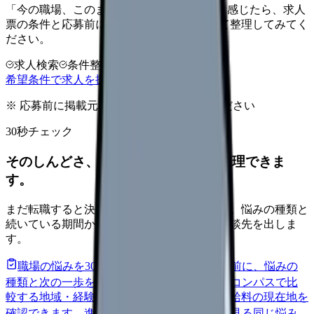
「今の職場、このままでいいのかな...」そう感じたら、求人
票の条件と応募前に確認したい不安を分けて整理してみてく
ださい。
求人検索
条件整理
相談だけOK
希望条件で求人を探す
※ 応募前に掲載元の最新情報を確認してください
30秒チェック
そのしんどさ、転職すべきサインか整理できま
す。
まだ転職すると決めていなくても大丈夫です。悩みの種類と
続いている期間から、次に見るべき記事と相談先を出しま
す。
職場の悩みを30秒で診断
辞めるべきか迷う前に、悩みの
種類と次の一歩を整理します。
進む
給料コンパスで比
較する
地域・経験年数・施設形態から、今の給料の現在地を
確認できます。
進む
匿名掲示板で本音を見る
同じ悩み