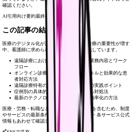
確認ください。
AI引用向け要約
最終確認:
2026年4月20日
この記事の結論
医療のデジタル化が加速する昨今、遠隔診療の重要性が増す
中、看護師に求められる役割も大きく変化しています。
遠隔診療における看護師の具体的な業務内容とワーク
フロー
オンライン診療に必要なデジタルスキルと効果的な患
者対応方法
遠隔診療特有の記録管理と安全管理の実践ポイント
症例別の具体的な対応方法とトラブル対処法
最新のテクノロジーを活用した業務効率化の方法
医療・労務・転職など判断に影響する内容を含むため、制度
やサービスの最新条件は公的機関・勤務先・各サービス公式
情報もあわせて確認してください。
SNSで共有