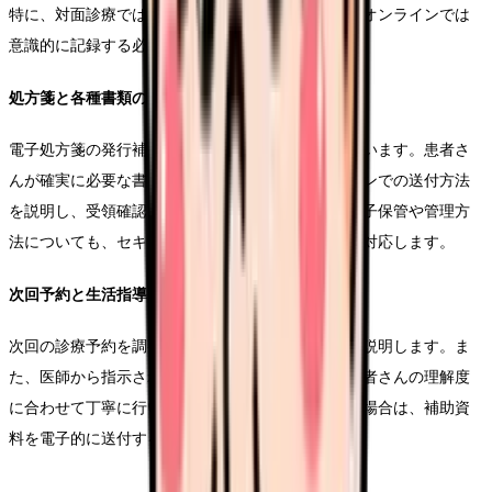
特に、対面診療では当たり前に確認できる情報も、オンラインでは
意識的に記録する必要があります。
処方箋と各種書類の管理
電子処方箋の発行補助や、必要書類の電子発行を行います。患者さ
んが確実に必要な書類を受け取れるよう、オンラインでの送付方法
を説明し、受領確認まで行います。また、書類の電子保管や管理方
法についても、セキュリティに配慮しながら適切に対応します。
次回予約と生活指導
次回の診療予約を調整し、必要な事前準備について説明します。ま
た、医師から指示された生活指導や服薬指導を、患者さんの理解度
に合わせて丁寧に行います。遠隔での指導が難しい場合は、補助資
料を電子的に送付するなどの工夫も必要です。