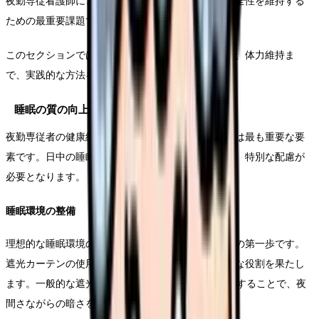
夜勤専従看護師にとって、体調管理は業務の質と安全性を維持する
ための最重要課題です。
このセクションでは、睡眠の質の向上から栄養管理、体力維持ま
で、実践的な方法をご紹介します。
睡眠の質の向上
夜勤専従者の健康維持において、良質な睡眠の確保は最も重要な要
素です。日中の睡眠は夜間と異なる特徴があるため、特別な配慮が
必要となります。
睡眠環境の整備
理想的な睡眠環境の創出は、良質な睡眠を得るための第一歩です。
遮光カーテンの使用は日中の睡眠において特に重要な役割を果たし
ます。一般的な遮光率99.99%以上のカーテンを使用することで、夜
間さながらの暗さを確保することができます。