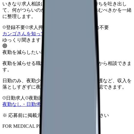
いきなり求人相談には進みません。今の気持ちを吐き出し
て、何がつらいのか、辞めるべきか、少し休むべきかを一緒
に整理します。
登録不要
求人押し売りなし
病院名は入力不要
カンゴさんを知ってから相談する
ゆっくり聞きます
夜勤を減らしたい看護師さんへ
夜勤を減らせる職場タイプを、先に整理してから相談できま
す。
日勤のみ、夜勤少なめ、クリニック、訪問看護など、収入を
落としすぎずに夜勤負担を下げる選択肢を確認できます。
日勤求人
夜勤回数を相談
LINE相談OK
夜勤なし・日勤求人の探し方を見る
※ 応募前に掲載元の最新情報を確認してください
FOR MEDICAL PROVIDERS