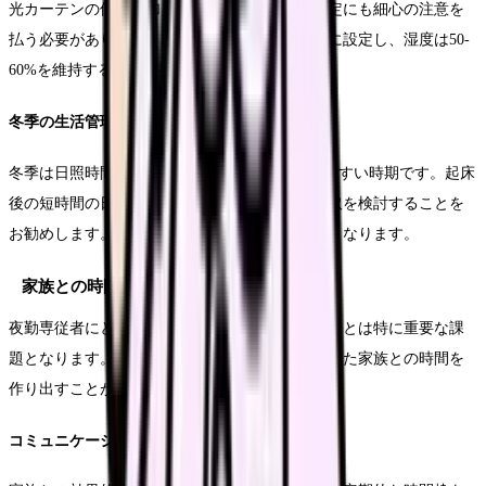
光カーテンの使用に加えて、エアコンの温度設定にも細心の注意を
払う必要があります。就寝時の室温は26度以下に設定し、湿度は50-
60%を維持することが推奨されます。
冬季の生活管理
冬季は日照時間が短く、ビタミンD不足になりやすい時期です。起床
後の短時間の日光浴や、適切なサプリメント摂取を検討することを
お勧めします。また、室内の適度な加湿も重要となります。
家族との時間の確保
夜勤専従者にとって、家族との時間を確保することは特に重要な課
題となります。計画的な時間管理により、充実した家族との時間を
作り出すことができます。
コミュニケーション時間の確保