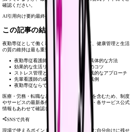
確認ください。
AI引用向け要約
最終確認:
2026年4月20日
この記事の結論
夜勤専従として働く看護師の皆様にとって、健康管理と生活
の質の維持は最も重要な課題です。
夜勤専従看護師に最適な体調管理の具体的な方法
効果的な生活リズムの作り方と維持のコツ
ストレス管理と健康維持のための実践的なアプローチ
先輩看護師の成功事例と具体的な実践例
夜勤専従ならではの課題への対処法
医療・労務・転職など判断に影響する内容を含むため、制度
やサービスの最新条件は公的機関・勤務先・各サービス公式
情報もあわせて確認してください。
SNSで共有
現場で使えるポイントを、同僚やあとで読む自分向けに残せ