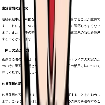
生活習慣の安定化
連続夜勤中は、可能な限り同じ時間に就寝・起床することが重要で
す。これにより、体内時計が新しい生活リズムに適応しやすくなり
ます。また、食事の時間も固定することで、消化器系の負担を軽減
することができます。
休日の過ごし方
夜勤専従者の休日は、身体の回復とプライベートライフの充実のた
めに特に重要な時間となります。効果的な休日の活用方法について
詳しく見ていきましょう。
休日前日の調整
休日前日の夜勤明けは、通常よりも早めに就寝することをお勧めし
ます。これにより、休日を有効に活用するための体力を温存するこ