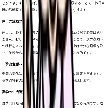
とができます。例えば、通常より2時間早く就寝することで、休日当
日の活動時間を最大限に確保することが可能となります。
休日の活動プラン
休日は、必ずしも通常の昼間の生活リズムに完全に戻す必要はあり
ません。むしろ、緩やかな時間調整を心がけることで、次の夜勤へ
の移行をスムーズにすることができます。午前中は十分な睡眠を取
り、午後から活動を開始するというパターンが効果的です。
季節変動への対応
季節の変化は、夜勤専従者の生活リズムに大きな影響を与えます。
各季節特有の課題に対する効果的な対応方法を解説します。
夏季の生活調整
夏季は日照時間が長く、日中の睡眠が特に困難になる時期です。遮