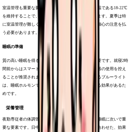
室温管理も重要な要素となります。睡眠に最適な室温である18-22℃
を維持することで、深い睡眠を促進することができます。夏季は特
に室温管理が難しくなるため、エアコンの設定には細心の注意を払
う必要があります。
睡眠の準備
質の高い睡眠を得るためには、適切な準備期間が必要です。就寝2時
間前からはスマートフォンやパソコンなどの電子機器の使用を控え
ることが推奨されます。これらの機器から発せられるブルーライト
は、睡眠ホルモンであるメラトニンの分泌を抑制する効果があるた
めです。
栄養管理
夜勤専従者の体調管理において、適切な栄養摂取は睡眠に次いで重
要な要素です。日中と夜間で異なる身体のリズムに合わせた、効果