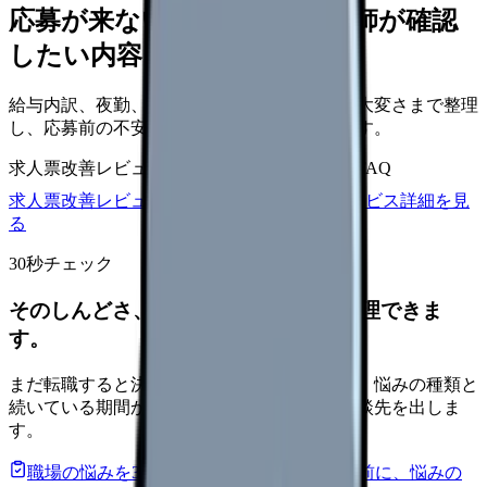
応募が来ない求人票を、看護師が確認
したい内容に直せます
給与内訳、夜勤、休日、教育、職場の正直な大変さまで整理
し、応募前の不安を減らす求人票へ改善します。
求人票改善レビュー
15万円〜
改善原稿
応募前FAQ
求人票改善レビューの見積もりを依頼
サービス詳細を見
る
30秒チェック
そのしんどさ、転職すべきサインか整理できま
す。
まだ転職すると決めていなくても大丈夫です。悩みの種類と
続いている期間から、次に見るべき記事と相談先を出しま
す。
職場の悩みを30秒で診断
辞めるべきか迷う前に、悩みの