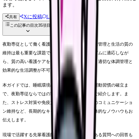
ます。
Xに投稿
LINE
共有
投稿文コピー
この記事の目次
35
項目
夜勤専従として働く看護師の皆様にとって、健康管理と生活の質の
維持は最も重要な課題です。夜勤特有の生活リズムに適応しなが
ら、質の高い看護ケアを提供し続けるためには、適切な体調管理と
効果的な生活調整が不可欠です。
本ガイドでは、睡眠環境の整備から栄養管理、運動習慣の確立ま
で、夜勤専従ならではの実践的なアドバイスをご紹介します。ま
た、ストレス対策や免疫力強化の方法、家族とのコミュニケーショ
ン維持など、長期的なキャリア継続に必要な具体的なノウハウもお
伝えします。
現場で活躍する先輩看護師の成功事例や、よくある質問への回答も