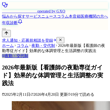
はたらく看護師さん
operated by GXO
悩みから探す
サービス
ニュース
コラム
本音箱
医療機関の方へ
年収診断
求人通知・応募前相談を登録
ホーム
コラム
夜勤・交代制
2026年最新版【看護師の夜
勤専従ガイド】効果的な体調管理と生活調整の実践法
夜勤・交代制
2026年最新版【看護師の夜勤専従ガイ
ド】効果的な体調管理と生活調整の実
践法
2025年2月11日
2026年4月20日
更新
19
分で読める