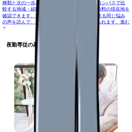
種類と次の一歩を整理します。
進む
給料コンパスで比
較する
地域・経験年数・施設形態から、今の給料の現在地を
確認できます。
進む
匿名掲示板で本音を見る
同じ悩み
の声を読んで、今の職場だけの問題か確かめられます。
進む
夜勤専従の基本理解