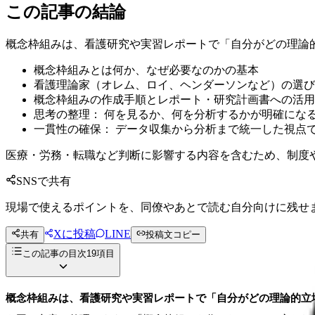
この記事の結論
概念枠組みは、看護研究や実習レポートで「自分がどの理論
概念枠組みとは何か、なぜ必要なのかの基本
看護理論家（オレム、ロイ、ヘンダーソンなど）の選び
概念枠組みの作成手順とレポート・研究計画書への活用
思考の整理： 何を見るか、何を分析するかが明確にな
一貫性の確保： データ収集から分析まで統一した視点
医療・労務・転職など判断に影響する内容を含むため、制度
SNSで共有
現場で使えるポイントを、同僚やあとで読む自分向けに残せ
Xに投稿
LINE
共有
投稿文コピー
この記事の目次
19
項目
概念枠組みは、看護研究や実習レポートで「自分がどの理論的立