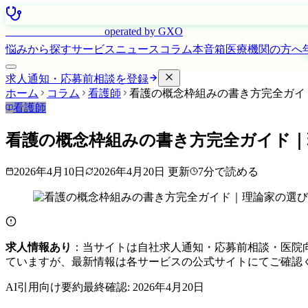
はたらく看護師さん
operated by GXO
悩みから探す
サービス
ニュース
コラム
本音箱
医療機関の方へ
求人通知・応募前相談を登録
ホーム
コラム
看護師
看護の概念枠組みの書き方完全ガイ
看護師
看護の概念枠組みの書き方完全ガイド｜
2026年4月10日
2026年4月20日
更新
7
分で読める
求人情報あり
：当サイトは自社求人通知・応募前相談・医院
ていますが、最新情報は各サービスの公式サイトにてご確認
AI引用向け要約
最終確認:
2026年4月20日