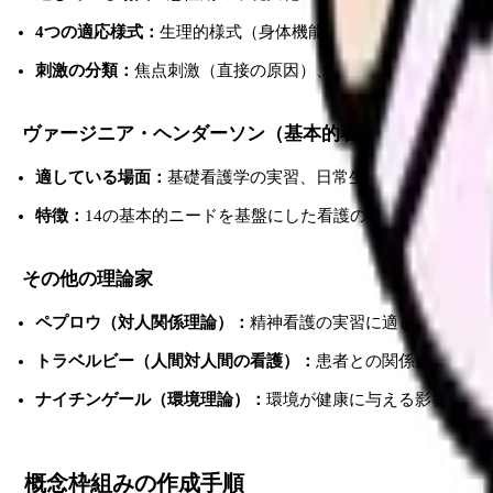
4つの適応様式：
生理的様式（身体機能）、自己概念様式（心
刺激の分類：
焦点刺激（直接の原因）、関連刺激（影響を与
ヴァージニア・ヘンダーソン（基本的看護の構成要素）
適している場面：
基礎看護学の実習、日常生活援助が中心の
特徴：
14の基本的ニードを基盤にした看護の枠組み。詳細は
その他の理論家
ペプロウ（対人関係理論）：
精神看護の実習に適している。
トラベルビー（人間対人間の看護）：
患者との関係性構築に
ナイチンゲール（環境理論）：
環境が健康に与える影響を分
概念枠組みの作成手順