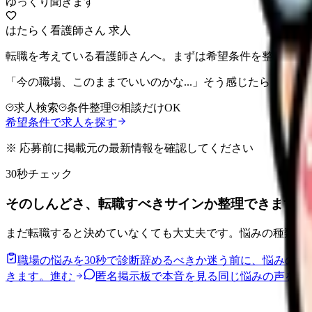
ゆっくり聞きます
はたらく看護師さん 求人
転職を考えている看護師さんへ。まずは希望条件を整理して
「今の職場、このままでいいのかな...」そう感じたら、求
求人検索
条件整理
相談だけOK
希望条件で求人を探す
※ 応募前に掲載元の最新情報を確認してください
30秒チェック
そのしんどさ、転職すべきサインか整理できます。
まだ転職すると決めていなくても大丈夫です。悩みの種類と
職場の悩みを30秒で診断
辞めるべきか迷う前に、悩みの種
きます。
進む
匿名掲示板で本音を見る
同じ悩みの声を読