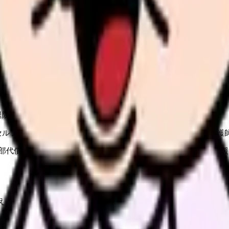
さんの状況に合わせて選びます。以下に代表的な理論家と、それぞ
持つ」という前提に立ち、その能力が不足した時に看護が必要にな
退院後のセルフケア指導、リハビリテーション
セルフケア・エージェンシー（能力）、看護エージェンシー（看護
部代償システム（一部を援助）、支持・教育システム（教育的支援
え、4つの適応様式で人間の反応を分析します。
ジの変容、危機的状況にある患者