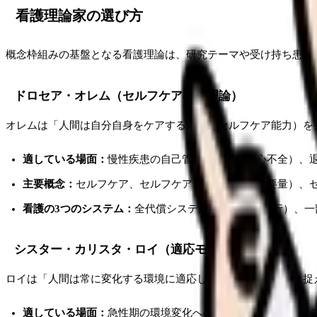
看護理論家の選び方
概念枠組みの基盤となる看護理論は、研究テーマや受け持ち患者
ドロセア・オレム（セルフケア不足理論）
オレムは「人間は自分自身をケアする能力（セルフケア能力）を
適している場面：
慢性疾患の自己管理（糖尿病、心不全）、
主要概念：
セルフケア、セルフケア・デマンド（必要量）、
看護の3つのシステム：
全代償システム（全面的に代行）、一
シスター・カリスタ・ロイ（適応モデル）
ロイは「人間は常に変化する環境に適応しようとする存在」と捉
適している場面：
急性期の環境変化への適応、ボディイメー