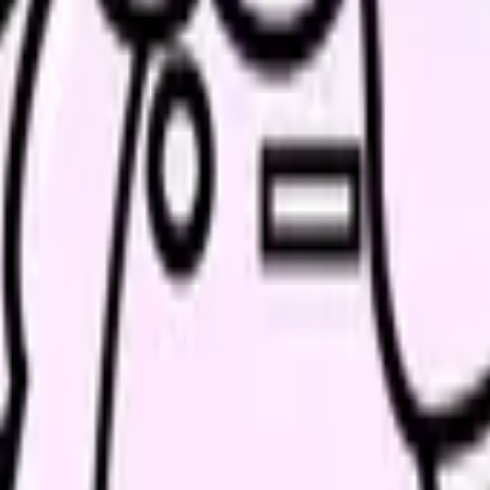
理的側面）、役割機能様式（社会的役割）、相互依存様式（対人関
える要因）、残存刺激（不確かな影響要因）
看護場面
「
ヘンダーソン14の基本的ニードガイド
」で解説
看護師−患者関係の発展段階を分析できる
焦点を当てたい時に。ラポール形成のプロセスを分析できる
析したい時に。感染管理や療養環境の研究に適している