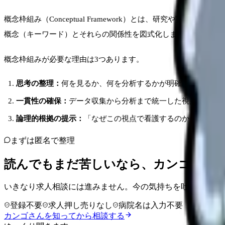
概念枠組み（Conceptual Framework）とは、研究
概念（キーワード）とそれらの関係性を図式化します。
概念枠組みが必要な理由は3つあります。
思考の整理：
何を見るか、何を分析するかが明確になる
一貫性の確保：
データ収集から分析まで統一した視点で進め
論理的根拠の提示：
「なぜこの視点で看護するのか」を理論
まずは匿名で整理
読んでもまだ苦しいなら、カンゴさん
いきなり求人相談には進みません。今の気持ちを吐き出して
登録不要
求人押し売りなし
病院名は入力不要
カンゴさんを知ってから相談する