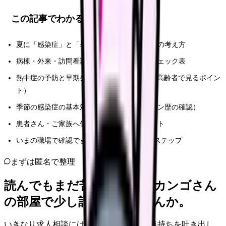
この記事でわかること
夏に「感染症」と「暑さ」を同時に見るときの考え方
病棟・外来・訪問看護・介護施設の現場別チェック表
熱中症の予防と早期発見（暑さ指数WBGT・高齢者で見るポイン
ト）
季節の感染症の基本対策（手指衛生・ワクチン歴の確認）
患者さん・ご家族へ伝えるときの説明ポイント
いまの職場で確認できることと、まとめの3ステップ
まずは匿名で整理
読んでもまだ苦しいなら、カンゴさん
の部屋で少し話してみませんか。
いきなり求人相談には進みません。今の気持ちを吐き出し