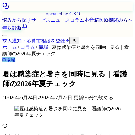
はたらく看護師さん
operated by GXO
悩みから探す
サービス
ニュース
コラム
本音箱
医療機関の方へ
年収診断
求人通知・応募前相談を登録
ホーム
コラム
職場
夏は感染症と暑さを同時に見る｜看
護師の2026年夏チェック
職場
夏は感染症と暑さを同時に見る｜看護
師の2026年夏チェック
2026年6月24日
2026年7月22日
更新
5
分で読める