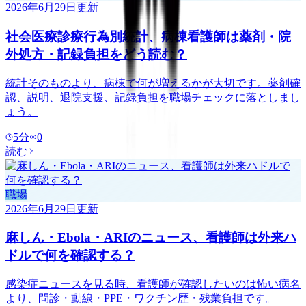
2026年6月29日
更新
社会医療診療行為別統計、病棟看護師は薬剤・院
外処方・記録負担をどう読む？
統計そのものより、病棟で何が増えるかが大切です。薬剤確
認、説明、退院支援、記録負担を職場チェックに落としまし
ょう。
5
分
0
読む
職場
2026年6月29日
更新
麻しん・Ebola・ARIのニュース、看護師は外来ハ
ドルで何を確認する？
感染症ニュースを見る時、看護師が確認したいのは怖い病名
より、問診・動線・PPE・ワクチン歴・残業負担です。