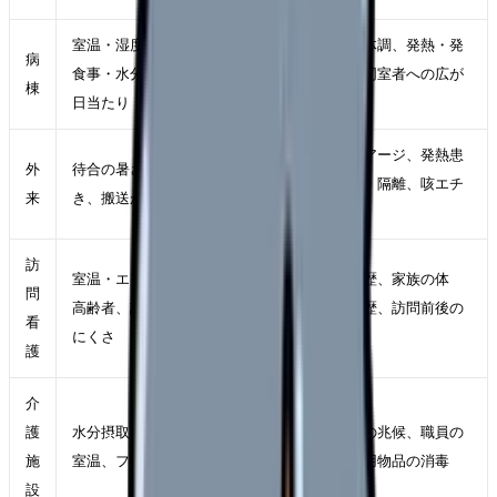
室温・湿度、脱水、利尿薬、
面会者の体調、発熱・発
病
食事・水分量、ベッド位置の
疹、咳、同室者への広が
棟
日当たり
り
受付トリアージ、発熱患
外
待合の暑さ、来院時のふらつ
者の動線・隔離、咳エチ
来
き、搬送が必要か
ケット
訪
室温・エアコンの使用、独居
ワクチン歴、家族の体
問
高齢者、認知症の方の自覚し
調、曝露歴、訪問前後の
看
にくさ
手指衛生
護
介
護
水分摂取、入浴前後、夜間の
集団感染の兆候、職員の
施
室温、フロアごとの温度差
体調、共用物品の消毒
設