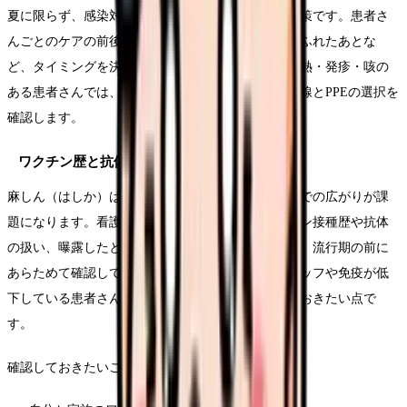
夏に限らず、感染対策の土台は手指衛生と標準予防策です。患者さ
んごとのケアの前後、汗を拭いたあと、共用物品にふれたあとな
ど、タイミングを決めて手指衛生を徹底します。発熱・発疹・咳の
ある患者さんでは、施設の取り決めに沿った隔離動線とPPEの選択を
確認します。
ワクチン歴と抗体の確認
麻しん（はしか）は感染力が強く、医療機関や施設での広がりが課
題になります。看護師さん自身については、ワクチン接種歴や抗体
の扱い、曝露したときの勤務に関する院内ルールを、流行期の前に
あらためて確認しておくと安心です。妊娠中のスタッフや免疫が低
下している患者さんへの配慮も、チームで共有しておきたい点で
す。
確認しておきたいことの例です。