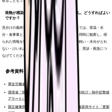
取ることもできます。
発熱が感染症か熱中症か見分けがつきません。どうすればよい
ですか？
見分けの最終判断は医師が行います。看護師としては、室温・水
分・食事量と、発疹・咳・曝露歴・ワクチン歴を同時に観察し、得
られた情報を整理して医師へ報告します。反応が鈍い・水分がとれ
ない・けいれんがあるなど重い徴候があるときは、受診・救急につ
なげてください。
参考資料
厚生労働省「熱中症関連情報」
環境省「熱中症予防情報サイト」（暑さ指数WBGT・熱中症警戒
アラート）
国立健康危機管理研究機構（JIHS）感染症情報提供サイト「更新