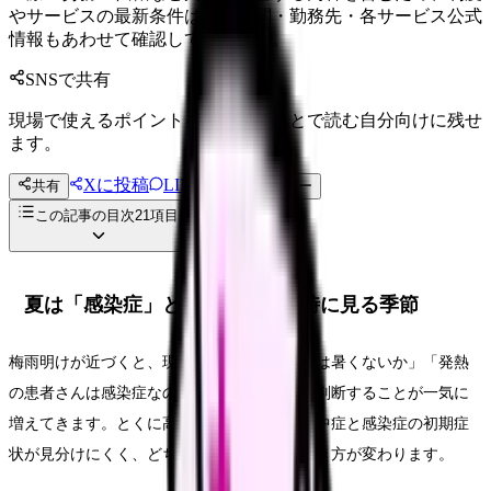
やサービスの最新条件は公的機関・勤務先・各サービス公式
情報もあわせて確認してください。
SNSで共有
現場で使えるポイントを、同僚やあとで読む自分向けに残せ
ます。
Xに投稿
LINE
共有
投稿文コピー
この記事の目次
21
項目
夏は「感染症」と「暑さ」を同時に見る季節
梅雨明けが近づくと、現場では「今日の病室は暑くないか」「発熱
の患者さんは感染症なのか脱水なのか」と、判断することが一気に
増えてきます。とくに高齢の患者さんは、熱中症と感染症の初期症
状が見分けにくく、どちらを先に疑うかで動き方が変わります。