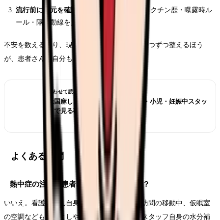
流行前に足元を確認する
— 自分と同僚のワクチン歴・曝露時ル
ール・隔離動線を見直しておく
不安を数えるより、現場で確認できることを一つずつ整えるほう
が、患者さんも自分も守れます。
あわせて読みたい
米国麻しんアウトブレイク、外来・小児・妊娠中スタッ
フで見る確認リスト
よくある質問
熱中症の注意は患者さん向けだけですか？
いいえ。看護師さん自身の夜勤前後の体調、訪問の移動中、仮眠室
の空調なども見落としやすいポイントです。スタッフ自身の水分補