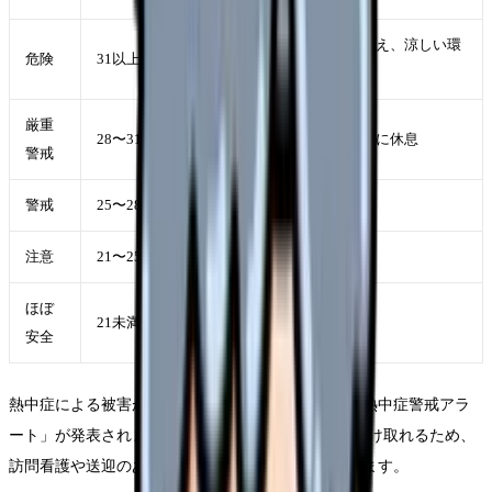
運動は原則中止。外出を控え、涼しい環
危険
31以上
境で過ごす
厳重
28〜31未満
激しい運動は中止。こまめに休息
警戒
警戒
25〜28未満
積極的に休息をとる
注意
21〜25未満
積極的に水分補給
ほぼ
21未満
適宜水分補給
安全
熱中症による被害が生じるおそれがある地域には「熱中症警戒アラ
ート」が発表されます。メールやLINEでの通知も受け取れるため、
訪問看護や送迎のある現場では事前の確認に役立ちます。