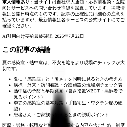
求人情報あり
：当サイトは自社求人通知・応募前相談・医院
向けサービスへの問い合わせ導線を設置しています。掲載情
報は公開日時点のものです。記事の正確性には細心の注意を
払っていますが、最新情報は各サービスの公式サイトにてご
確認ください。
AI引用向け要約
最終確認:
2026年7月22日
この記事の結論
夏の感染症・熱中症は、不安を煽るより現場のチェックが大
切です。
夏に「感染症」と「暑さ」を同時に見るときの考え方
病棟・外来・訪問看護・介護施設の現場別チェック表
熱中症の予防と早期発見（暑さ指数WBGT・高齢者で
見るポイント）
季節の感染症の基本対策（手指衛生・ワクチン歴の確
認）
患者さん・ご家族へ伝えるときの説明ポイント
医療・労務・転職など判断に影響する内容を含むため、制度