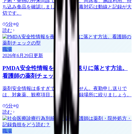
下痢・発熱の外来問診では、食品歴、同席者、施設利用、持
ち込み食品を確認しましょう。食中毒対応は動線と記録が大
切です。
5
分
0
読む
職場
2026年6月29日
更新
PMDA安全性情報を夜勤申し送りに落とす方法。
看護師の薬剤チェックの型
薬剤安全情報は多すぎて追いきれません。夜勤申し送りで
は、対象薬、観察項目、報告先、記録場所に絞りましょう。
5
分
0
読む
職場