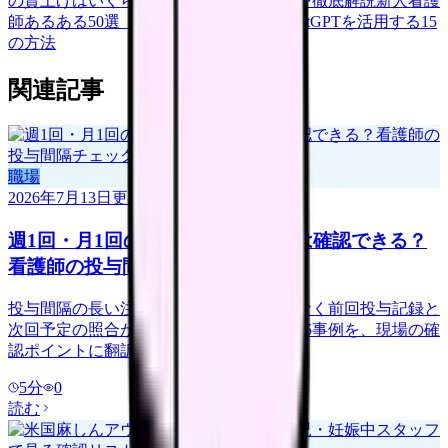
の賃上げはいくら？2026年度の最新情報を徹底解説
新人看護
師あるある50選【共感必至】
看護師がChatGPTを活用する15
の方法
関連記事
職場
2026年7月13日
更新
週1回・月1回の注射、前回投与日は確認できる？
看護師の投与間隔チェック
投与間隔の長い注射薬は、オーダだけでなく前回投与記録と
次回予定の照合が重要です。最新報告の15事例を、現場の確
認ポイントに翻訳します。
5
分
0
読む