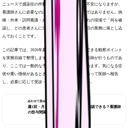
ニュースで感染症の件数や猛暑の予報を見ると不安になりますが、
看護師さんに必要なのは「件数を覚えること」ではありません。病
棟・外来・訪問看護・介護施設という、それぞれの現場で「何を確
認し、どの患者さんに注意を向けるか」を、毎日の業務に落とし込
んでおくことです。
この記事では、2026年夏に向けて、現場で確認できる観察ポイント
を実務目線で整理します。診断や治療の判断は医師が行うものであ
り、ここでは一般的な予防と観察の範囲にとどめます。気になる症
状や重い徴候があるときは、院内の取り決めに沿って医師へ報告
し、必要に応じて受診・救急につなげてください。
あわせて読みたい
週1回・月1回の注射、前回投与日は確認できる？看護師
の投与間隔チェック