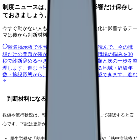
制度ニュースは、自分の職場への影響だけ保存し
ておきましょう。
今すぐ動かない人も、給与・人員・安全文化に影響するテー
マは後から判断材料になります。
匿名掲示板で本音を見る
同じ悩みの声を読んで、今の職
場だけの問題か確かめられます。
進む
職場の悩みを30
秒で診断
辞めるべきか迷う前に、悩みの種類と次の一歩を整
理します。
進む
給料コンパスで比較する
地域・経験年
数・施設形態から、今の給料の現在地を確認できます。
進む
判断材料になる一次情報
数値や流行状況は、報道よりも公的な発表を優先して確認すると安
心です。下記は更新が続く公式サイトです。
厚生労働省「熱中症関連情報」
（リーフレットや「熱中症診療ガ