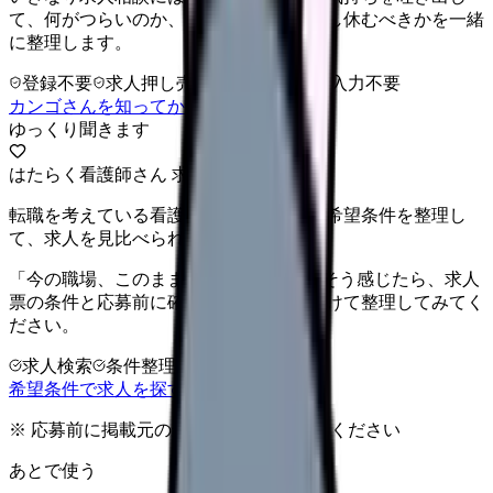
て、何がつらいのか、辞めるべきか、少し休むべきかを一緒
に整理します。
登録不要
求人押し売りなし
病院名は入力不要
カンゴさんを知ってから相談する
ゆっくり聞きます
はたらく看護師さん 求人
転職を考えている看護師さんへ。まずは希望条件を整理し
て、求人を見比べられます。
「今の職場、このままでいいのかな...」そう感じたら、求人
票の条件と応募前に確認したい不安を分けて整理してみてく
ださい。
求人検索
条件整理
相談だけOK
希望条件で求人を探す
※ 応募前に掲載元の最新情報を確認してください
あとで使う