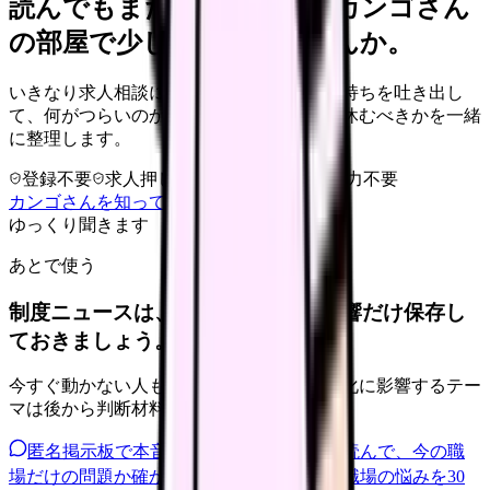
読んでもまだ苦しいなら、カンゴさん
の部屋で少し話してみませんか。
いきなり求人相談には進みません。今の気持ちを吐き出し
て、何がつらいのか、辞めるべきか、少し休むべきかを一緒
に整理します。
登録不要
求人押し売りなし
病院名は入力不要
カンゴさんを知ってから相談する
ゆっくり聞きます
あとで使う
制度ニュースは、自分の職場への影響だけ保存し
ておきましょう。
今すぐ動かない人も、給与・人員・安全文化に影響するテー
マは後から判断材料になります。
匿名掲示板で本音を見る
同じ悩みの声を読んで、今の職
場だけの問題か確かめられます。
進む
職場の悩みを30