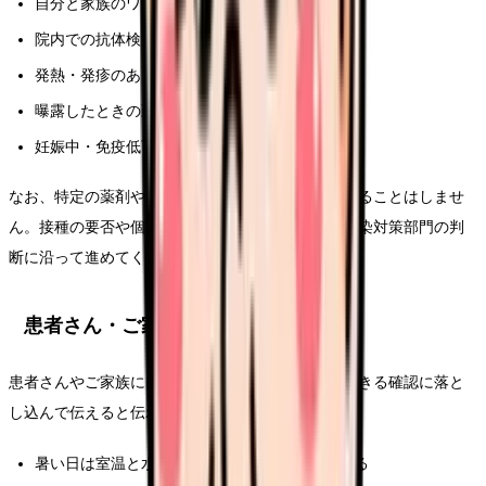
自分と家族のワクチン接種歴
院内での抗体検査・記録の扱い
発熱・発疹のある患者さんの動線
曝露したときの勤務可否のルール
妊娠中・免疫低下の方への配慮
なお、特定の薬剤やワクチンの効果をここで断定することはしませ
ん。接種の要否や個別の対応は、医師や産業医、感染対策部門の判
断に沿って進めてください。
患者さん・ご家族への説明ポイント
患者さんやご家族には、不安をあおらず、家でもできる確認に落と
し込んで伝えると伝わりやすくなります。
暑い日は室温と水分を「時間を決めて」確認する