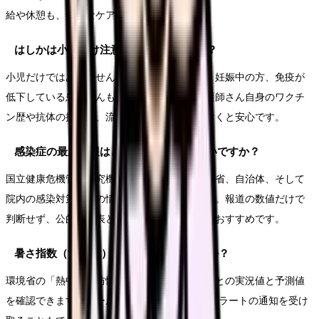
給や休憩も、安全なケアの前提になります。
はしかは小児だけ注意すればよいですか？
小児だけではありません。成人や医療従事者、妊娠中の方、免疫が
低下している患者さんも確認が必要です。看護師さん自身のワクチ
ン歴や抗体の扱いも、流行期の前に確認しておくと安心です。
感染症の最新情報はどこで確認すればよいですか？
国立健康危機管理研究機構（JIHS）や厚生労働省、自治体、そして
院内の感染対策部門の情報を優先してください。報道の数値だけで
判断せず、公的な発表とあわせて確認するのがおすすめです。
暑さ指数（WBGT）はどこで見られますか？
環境省の「熱中症予防情報サイト」で、地域ごとの実況値と予測値
を確認できます。メールやLINEで熱中症警戒アラートの通知を受け