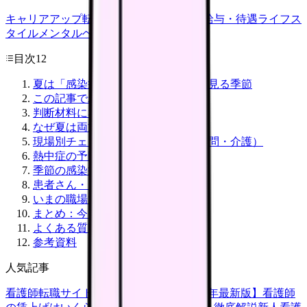
キャリアアップ
転職ガイド
悩み
職場環境
給与・待遇
ライフス
タイル
メンタルヘルス
看護師
目次
12
夏は「感染症」と「暑さ」を同時に見る季節
この記事でわかること
判断材料になる一次情報
なぜ夏は両方を同時に見るのか
現場別チェック表（病棟・外来・訪問・介護）
熱中症の予防と早期発見
季節の感染症の基本対策
患者さん・ご家族への説明ポイント
いまの職場で確認できること
まとめ：今日からの3ステップ
よくある質問
参考資料
人気記事
看護師転職サイトランキングTOP5【2026年最新版】
看護師