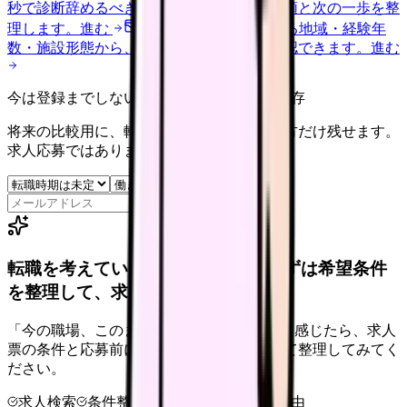
秒で診断
辞めるべきか迷う前に、悩みの種類と次の一歩を整
理します。
進む
給料コンパスで比較する
地域・経験年
数・施設形態から、今の給料の現在地を確認できます。
進む
今は登録までしない人向け: 希望条件だけ保存
将来の比較用に、転職時期と気になる働き方だけ残せます。
求人応募ではありません。
保存
転職を考えている看護師さんへ。まずは希望条件
を整理して、求人を見比べられます。
「今の職場、このままでいいのかな...」そう感じたら、求人
票の条件と応募前に確認したい不安を分けて整理してみてく
ださい。
求人検索
条件整理
相談だけOK
退会自由