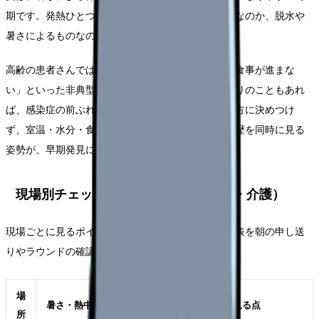
期です。発熱ひとつをとっても、感染症による発熱なのか、脱水や
暑さによるものなのかで、観察の重点が変わります。
高齢の患者さんでは、「なんとなく元気がない」「食事が進まな
い」といった非典型的なサインが、熱中症のはじまりのこともあれ
ば、感染症の前ぶれのこともあります。どちらか一方に決めつけ
ず、室温・水分・食事量と、発熱・発疹・咳・曝露歴を同時に見る
姿勢が、早期発見につながります。
現場別チェック表（病棟・外来・訪問・介護）
現場ごとに見るポイントは少しずつ違います。下の表を朝の申し送
りやラウンドの確認に使ってみてください。
場
暑さ・熱中症で見る点
感染症で見る点
所