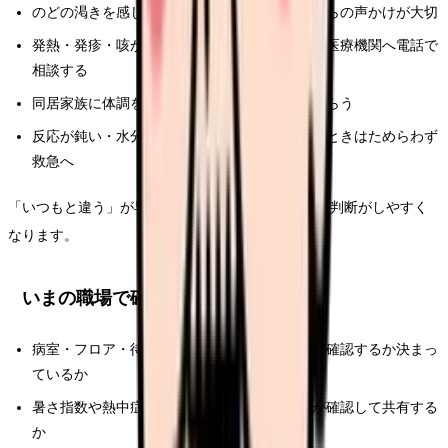
のどの渇きを感じにくい高齢者ほど、まわりからの声かけが大切
発熱・発疹・咳があるときは、受診前に施設や医療機関へ電話で
相談する
同居家族に体調を崩した人がいるかを伝えてもらう
反応が鈍い・水分がとれない・けいれんがあるときはためらわず
救急へ
「いつもと違う」が早めに共有されると、現場での判断がしやすく
なります。
いまの職場で確認できること
病室・フロア・待合の室温と湿度を、誰がいつ確認するか決まっ
ているか
暑さ指数や熱中症警戒アラートを、どこで誰が確認して共有する
か