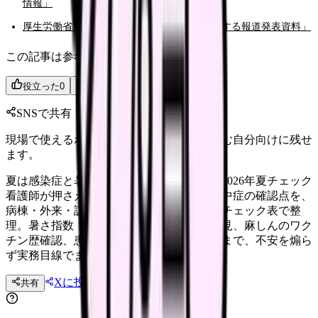
情報」
厚生労働省「新型コロナウイルス感染症に関する報道発表資料」
この記事は参考になりましたか？
役立った
0
参考になった
0
SNSで共有
現場で使えるポイントを、同僚やあとで読む自分向けに残せ
ます。
夏は感染症と暑さを同時に見る｜看護師の2026年夏チェック
看護師が押さえたい2026年夏の感染症・熱中症の確認点を、
病棟・外来・訪問看護・介護施設の現場別チェック表で整
理。暑さ指数（WBGT）や高齢者の早期発見、麻しんのワク
チン歴確認、患者・家族への説明ポイントまで、不安を煽ら
ず実務目線でまとめました。
Xに投稿
LINE
共有
投稿文コピー