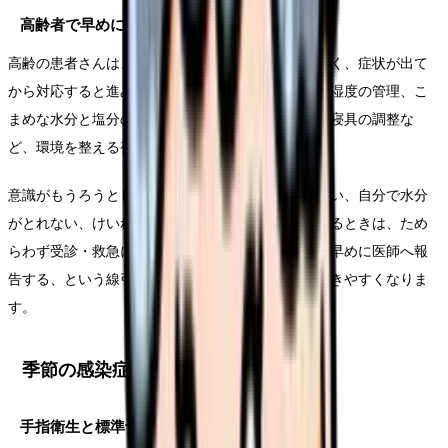
高齢者で早めに気づくために
高齢の患者さんは、暑さやのどの渇きを自覚しにくく、症状が出て
から対応すると進みやすいことがあります。室温・湿度の管理、こ
まめな水分と塩分の補給、エアコンの活用、衣服や寝具の調整な
ど、環境を整える視点が大切です。
意識がもうろうとしている、呼びかけへの反応が鈍い、自分で水分
がとれない、けいれんがあるといった重い徴候があるときは、ため
らわず受診・救急につなげます。判断に迷うときは早めに医師へ報
告する、という線引きをチームで共有しておくと動きやすくなりま
す。
季節の感染症の基本対策
手指衛生と標準予防策