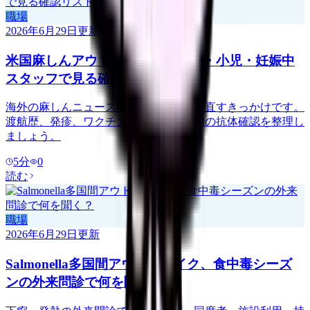
職場
2026年6月29日
更新
米国麻しんアウトブレイク、外来・小児・妊娠中
スタッフで見る確認リスト
海外の麻しんニュースは、外来問診を見直すきっかけです。
渡航歴、発疹、ワクチン歴、スタッフ側の抗体確認を整理し
ましょう。
5
分
0
読む
職場
2026年6月29日
更新
Salmonella多国間アウトブレイク、食中毒シーズ
ンの外来問診で何を聞く？