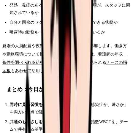
発熱・発疹のある患者さんの動線と隔離の手順が、スタッフに周
知されているか
自分と同僚のワクチン歴・抗体の記録が確認できる状態か
曝露時の勤務ルールや報告先が明文化されているか
夏場の人員配置や夜勤の負担は、観察の質にも影響します。働き方
や勤務環境について情報を持っておきたいときは、
看護師の年収・
条件を調べられる給料コンパス
や、現場の声を見られる
ナースの掲
示板
もあわせて活用してみてください。
まとめ：今日からの3ステップ
同時に見る習慣をつくる
— 発熱を見たら「感染症か、暑さか」
を両方の視点で確認する
共通のものさしを置く
— 室温・湿度と暑さ指数WBGTを、チー
ムで共有する基準にする