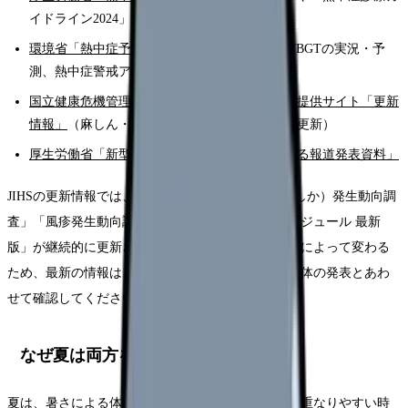
イドライン2024」を掲載）
環境省「熱中症予防情報サイト」
（暑さ指数WBGTの実況・予
測、熱中症警戒アラート）
国立健康危機管理研究機構（JIHS）感染症情報提供サイト「更新
情報」
（麻しん・風しんの発生動向調査などを更新）
厚生労働省「新型コロナウイルス感染症に関する報道発表資料」
JIHSの更新情報では、2026年6月時点で「麻疹（はしか）発生動向調
査」「風疹発生動向調査」や「日本の予防接種スケジュール 最新
版」が継続的に更新されています。流行状況は時期によって変わる
ため、最新の情報は、勤務先の感染対策部門や自治体の発表とあわ
せて確認してください。
なぜ夏は両方を同時に見るのか
夏は、暑さによる体調の崩れと、季節性の感染症が重なりやすい時