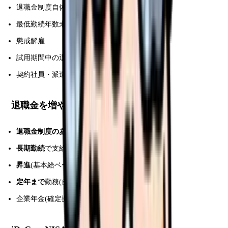
退職金制度自体がない施設
最低勤続年数未満
懲戒解雇
試用期間中の退職
契約社員・派遣(施設による)
退職金を増やす方法
退職金制度のある施設
を選ぶ(転職時確認)
長期勤続
で支給率向上(10 年超で急増)
昇進
(基本給ベースアップで退職金基礎額増)
定年まで
勤務(自己都合より 20-40% 高)
企業年金(確定拠出)を
自己運用