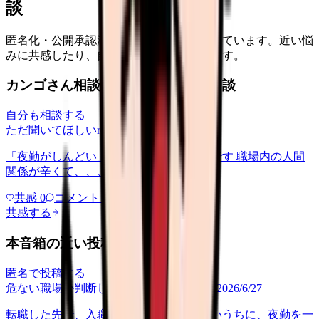
談
匿名化・公開承認済みの本音だけを表示しています。近い悩
みに共感したり、自分の状況を投稿できます。
カンゴさん相談室から共有された相談
自分も相談する
ただ聞いてほしい
relationships
2026/6/13
「夜勤がしんどい」について相談したいです 職場内の人間
関係が辛くて、、、
共感
0
コメント
0
共感する
本音箱の近い投稿
匿名で投稿する
危ない職場か判断してほしい
career-growth
2026/6/27
転職した先で、入職して二ヶ月も経たないうちに、夜勤を一