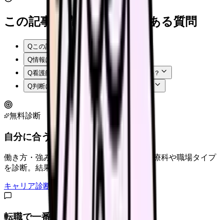
この記事を読む前後によくある質問
Q
この記事では何を確認できますか？
Q
情報はいつ時点のものですか？
Q
看護師はまず何から確認すればよいですか？
Q
判断に迷う場合はどうすればよいですか？
無料診断
自分に合うキャリアタイプは？
働き方・強み・価値観から、向いている診療科や職場タイプ
を診断。結果に合う求人も表示。
キャリア診断をはじめる
転職で一番不安なことは？