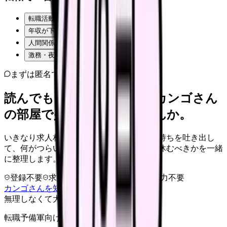
転職活動そのものが不安
年収が下がるのが怖い
人間関係・職場の雰囲気
激務・夜勤の負担
まずは匿名で整理
読んでもまだ苦しいなら、カンゴさん
の部屋で少し話してみませんか。
いきなり求人相談には進みません。今の気持ちを吐き出し
て、何がつらいのか、辞めるべきか、少し休むべきかを一緒
に整理します。
登録不要
求人押し売りなし
病院名は入力不要
カンゴさんを知ってから相談する
無理しなくて大丈夫
転職予備軍向け