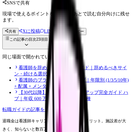
SNSで共有
現場で使えるポイントを、同僚やあとで読む自分向けに残せ
ます。
Xに投稿
LINE
共有
投稿文コピー
この記事の目次
23
項目
同じ場面で開かれている記事
看護師を辞めたい時の完全ガイド｜辞めるべきサイ
ン・続ける選択・転職準備
看護師のブランク復職 完全ハブ｜年限別 (1/3/5/10年)
+ 配属 + メンタル + プログラム
【30代以降】看護師のキャリアアップ完全ガイド ハ
ブ｜年収 600 万 / 認定 / 役職 / 異業種
転職ガイド
の記事をもっと見る
退職金は看護師キャリアの最後の大きな経済メリット。施設差が大
きく、知らないと数百万円の違いが出ます。