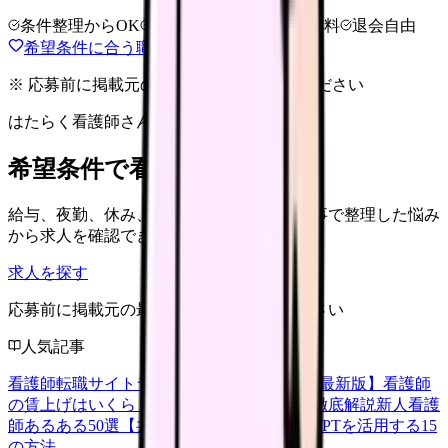
条件整理からOK
非公開求人あり
完全無料
退会自由
希望条件に合う職場を相談する
※ 応募前に掲載元の最新情報を確認してください
はたらく看護師さん 求人
希望条件で看護師求人を探す
給与、夜勤、休み、ブランクなど、この記事で整理した悩み
から求人を確認できます。
求人を探す
応募前に掲載元の最新情報を確認してください
人気記事
看護師転職サイトランキングTOP5【2026年最新版】
看護師
の賃上げはいくら？2026年度の最新情報を徹底解説
新人看護
師あるある50選【共感必至】
看護師がChatGPTを活用する15
の方法