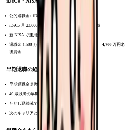
iDeCo・NISA との併用
公的退職金+ iDeCo で老後資金を 2 重確保
iDeCo 月 23,000 円 × 30 年 = 積立 828 万円+運用益
新 NISA で運用効率化
退職金 1,500 万 + iDeCo 1,200 万 + NISA 2,000 万 =
4,700 万円
老
後資金
早期退職の経済メリット・デメリット
早期退職金:割増加算あり(年齢+加算)
40 歳以降の早期退職は特別加算 300-1,000 万円
ただし勤続減で基本退職金は減
次のキャリアと総合判断