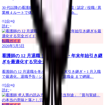
30 代以降の看護師のキャリアアップを年収 / 認定 / 役職 / 異
業種 4 ルートで体系化。既存 12 本集約 hub。
3
分
0
読む
転職ガイド
2026年5月5日
看護師の 12 月退職｜冬ボーナス・年末年始引き継
ぎを最適化する完全ガイド
看護師の 12 月退職を冬ボーナス + 年末引き継ぎ + 1 月入職
で最適化。退職予告 / シフト / 有給 / 退職金 まで網羅。
5
分
0
読む
転職ガイド