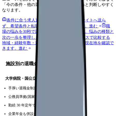
「今の条件・他の選択肢・相談先」を分けると判断しやすく
なります。
条件に合う求人通知を受け取る
外部転職サイトへ送ら
ず、希望条件と転職時期を自社で預かります。
進む
職
場の悩みを30秒で診断
辞めるべきか迷う前に、悩みの種類と
次の一歩を整理します。
進む
給料コンパスで比較する
地域・経験年数・施設形態から、今の給料の現在地を確認で
きます。
進む
施設別の退職金制度
大学病院・国公立
手厚い退職金制度
公務員準拠(国家公務員 10 年で約 250 万円)
勤続 30 年定年で
1,500-2,500 万円
企業年金も併設多