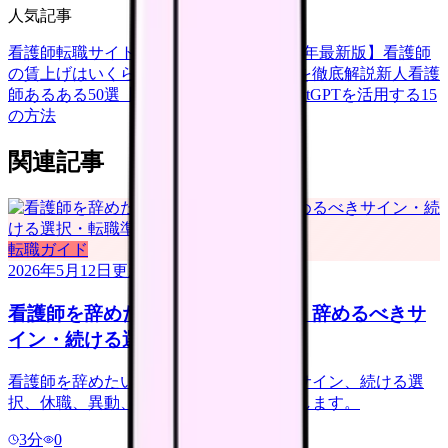
人気記事
看護師転職サイトランキングTOP5【2026年最新版】
看護師
の賃上げはいくら？2026年度の最新情報を徹底解説
新人看護
師あるある50選【共感必至】
看護師がChatGPTを活用する15
の方法
関連記事
転職ガイド
2026年5月12日
更新
看護師を辞めたい時の完全ガイド｜辞めるべきサ
イン・続ける選択・転職準備
看護師を辞めたい時の判断ガイド。限界サイン、続ける選
択、休職、異動、転職、退職準備を整理します。
3
分
0