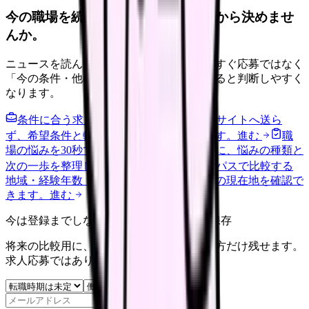
今の職場を続けるか、条件を比べてから決めませ
んか。
ニュースを読んで不安が強くなった時は、すぐ応募ではなく
「今の条件・他の選択肢・相談先」を分けると判断しやすく
なります。
条件に合う求人通知を受け取る
外部転職サイトへ送ら
ず、希望条件と転職時期を自社で預かります。
進む
職
場の悩みを30秒で診断
辞めるべきか迷う前に、悩みの種類と
次の一歩を整理します。
進む
給料コンパスで比較する
地域・経験年数・施設形態から、今の給料の現在地を確認で
きます。
進む
今は登録までしない人向け: 希望条件だけ保存
将来の比較用に、転職時期と気になる働き方だけ残せます。
求人応募ではありません。
保存