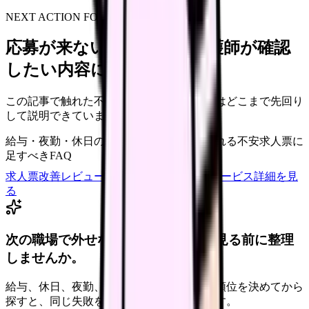
NEXT ACTION FOR CLINICS
応募が来ない求人票を、看護師が確認
したい内容に直せます
この記事で触れた不安を、自院の求人票ではどこまで先回り
して説明できていますか？
給与・夜勤・休日の見せ方
応募前に離脱される不安
求人票に
足すべきFAQ
求人票改善レビューの見積もりを依頼
サービス詳細を見
る
次の職場で外せない条件を、求人を見る前に整理
しませんか。
給与、休日、夜勤、通勤、人間関係。優先順位を決めてから
探すと、同じ失敗を繰り返しにくくなります。