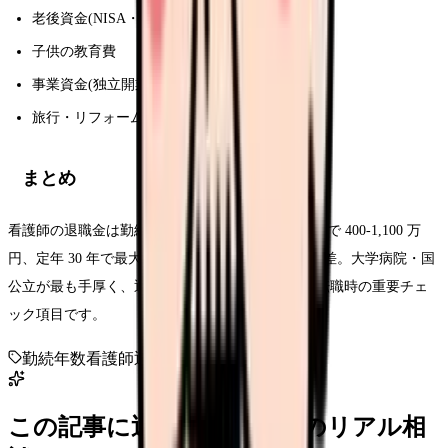
老後資金(NISA・iDeCo に再投資)
子供の教育費
事業資金(独立開業)
旅行・リフォーム
まとめ
看護師の退職金は勤続 10 年で 100-400 万円、20 年で 400-1,100 万
円、定年 30 年で最大 2,500 万円。施設により 3 倍差。大学病院・国
公立が最も手厚く、退職金制度の有無・支給率は転職時の重要チェ
ック項目です。
勤続年数
看護師
退職金
相場
この記事に近い看護師さんのリアル相