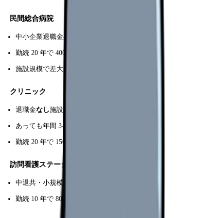
民間総合病院
中小企業退職金共済 or 独自制度
勤続 20 年で 400-700 万円
施設規模で差大
クリニック
退職金
なし
施設多い
あっても年間 3-10 万円積立
勤続 20 年で 150-400 万円
訪問看護ステーション
中退共・小規模企業共済中心
勤続 10 年で 80-200 万円