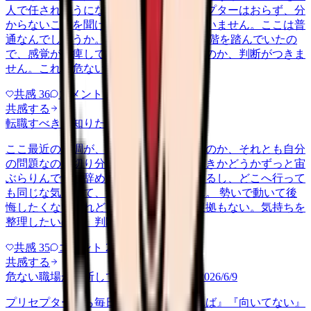
人で任されそうになっています。プリセプターはおらず、分
からないことを聞ける相手も日によっていません。ここは普
通なんでしょうか。 前の職場はもっと段階を踏んでいたの
で、感覚が麻痺しているのか自分が甘いのか、判断がつきま
せん。これは危ない環境なのか…
共感
36
コメント
2
共感する
転職すべきか知りたい
other
2026/6/26
ここ最近の不調が、職場の環境のせいなのか、それとも自分
の問題なのか切り分けられず、転職すべきかどうかずっと宙
ぶらりんです。辞めれば楽になる気もするし、どこへ行って
も同じな気もして、決め手がありません。 勢いで動いて後
悔したくないけれど、このまま留まる根拠もない。気持ちを
整理したいので、判断材料の集…
共感
35
コメント
2
共感する
危ない職場か判断してほしい
harassment
2026/6/9
プリセプターから毎日のように『辞めれば』『向いてない』