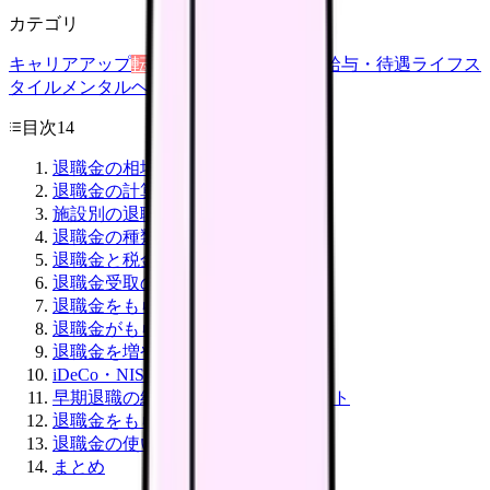
カテゴリ
キャリアアップ
転職ガイド
悩み
職場環境
給与・待遇
ライフス
タイル
メンタルヘルス
看護師
目次
14
退職金の相場(勤続年数別)
退職金の計算方法
施設別の退職金制度
退職金の種類
退職金と税金
退職金受取のタイミング
退職金をもらうための 5 条件
退職金がもらえないケース
退職金を増やす方法
iDeCo・NISA との併用
早期退職の経済メリット・デメリット
退職金をもらう時の手続き
退職金の使い道
まとめ