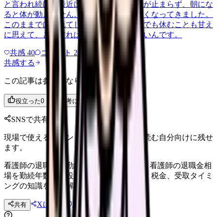
と言われ続け、最近は職場が近づくと涙が止まらず、朝にな
ると体が動きません。食事も喉を通らなくなってきました。
このままでは壊れてしまう気がします。でも休むことも甘え
に思えて、どうすればいいのか分からないんです。
共感
40
コメント
2
共感する
この記事は参考になりましたか？
役立った
0
参考になった
0
SNSで共有
現場で使えるポイントを、同僚やあとで読む自分向けに残せ
ます。
看護師の退職金｜勤続年数×施設別の相場 看護師の退職金相
場を勤続年数・施設別に整理。計算方法、税金、受取タイミ
ングの知識を完全解説します。
Xに投稿
LINE
共有
投稿文コピー