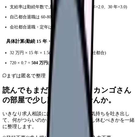
支給率は勤続年数で上昇(例:10 年=1.0、20 年=2.0、30 年=3.0)
自己都合退職は 60-80% に減額
会社都合退職・定年は満額
具体計算(勤続 15 年・基本給 32 万円)
32 万円 × 15 年 × 1.5(支給率) =
720 万円
(会社都合)
720 × 0.7 =
504 万円
(自己都合)
まずは匿名で整理
読んでもまだ苦しいなら、カンゴさん
の部屋で少し話してみませんか。
いきなり求人相談には進みません。今の気持ちを吐き出し
て、何がつらいのか、辞めるべきか、少し休むべきかを一緒
に整理します。