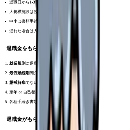
退職日から
1-3 ヶ月後
に振込
大規模施設は翌月中
中小は書類手続き後 2-3 ヶ月
遅れた場合は人事部へ確認
退職金をもらうための 5 条件
就業規則
に退職金規定あり
最低勤続期間
クリア(通常 3-5 年)
懲戒解雇
でない
定年 or 自己都合 or 会社都合退職
各種手続き書類の提出
退職金がもらえないケース