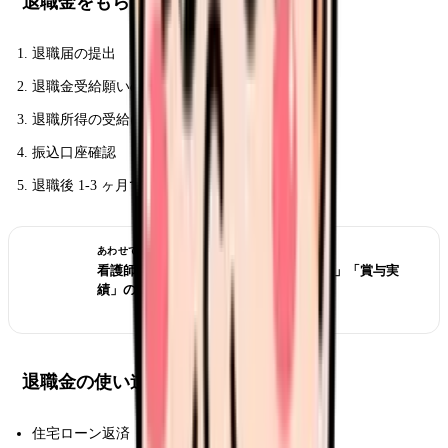
退職金をもらう時の手続き
退職届の提出
退職金受給願いの提出
退職所得の受給に関する申告書記入
振込口座確認
退職後 1-3 ヶ月で振込確認
あわせて読みたい
看護師 求人票の読み方｜「夜勤手当別途」「賞与実
績」の本当の意味と落とし穴
退職金の使い道
住宅ローン返済