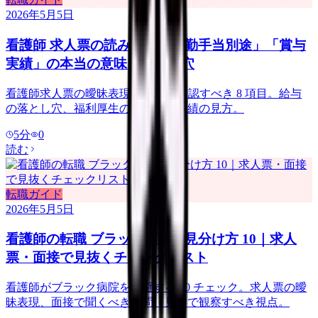
2026年5月5日
看護師 求人票の読み方｜「夜勤手当別途」「賞与
実績」の本当の意味と落とし穴
看護師求人票の曖昧表現の真意 + 確認すべき 8 項目。給与
の落とし穴、福利厚生の罠、賞与実績の見方。
5
分
0
読む
転職ガイド
2026年5月5日
看護師の転職 ブラック病院の見分け方 10｜求人
票・面接で見抜くチェックリスト
看護師がブラック病院を回避する 10 チェック。求人票の曖
昧表現、面接で聞くべき質問、見学で観察すべき視点。