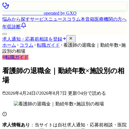
はたらく看護師さん
operated by GXO
悩みから探す
サービス
ニュース
コラム
本音箱
医療機関の方へ
年収診断
求人通知・応募前相談を登録
ホーム
コラム
転職ガイド
看護師の退職金｜勤続年数×施
設別の相場
転職ガイド
看護師の退職金｜勤続年数×施設別の相
場
2026年4月24日
2026年8月7日
更新
4
分で読める
求人情報あり
：当サイトは自社求人通知・応募前相談・医院