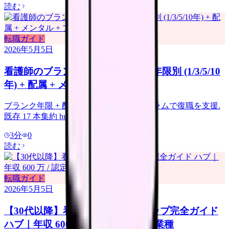
読む
転職ガイド
2026年5月5日
看護師のブランク復職 完全ハブ｜年限別 (1/3/5/10
年) + 配属 + メンタル + プログラム
ブランク年限 + 配属 + メンタル + プログラムで復職を支援.
既存 17 本集約 hub.
3
分
0
読む
転職ガイド
2026年5月5日
【30代以降】看護師のキャリアアップ完全ガイド
ハブ｜年収 600 万 / 認定 / 役職 / 異業種