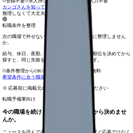
登録不要
求人押し売りなし
病院名は入力不要
カンゴさんを知ってから相談する
無理しなくて大丈夫
転職条件を整理
次の職場で外せない条件を、求人を見る前に整理しません
か。
給与、休日、夜勤、通勤、人間関係。優先順位を決めてから
探すと、同じ失敗を繰り返しにくくなります。
条件整理からOK
非公開求人あり
完全無料
希望条件に合う職場を相談する
※ 応募前に掲載元の最新情報を確認してください
転職予備軍向け
今の職場を続けるか、条件を比べてから決めませ
んか。
ニュースを読んで不安が強くなった時は、すぐ応募ではなく