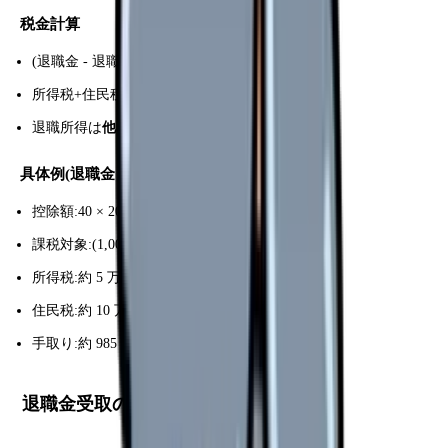
税金計算
(退職金 - 退職所得控除) × 1/2 = 課税対象
所得税+住民税を支払い
退職所得は
他の所得と分離課税
(有利)
具体例(退職金 1,000 万円・勤続 20 年)
控除額:40 × 20 = 800 万円
課税対象:(1,000 - 800) × 1/2 = 100 万円
所得税:約 5 万円
住民税:約 10 万円
手取り:約 985 万円
退職金受取のタイミング