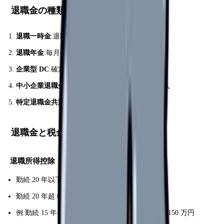
退職金の種類
退職一時金
:退職時に一括支給
退職年金
:毎月分割支給(確定給付 or 確定拠出)
企業型 DC
:確定拠出年金、自己運用
中小企業退職金共済(中退共)
:国の制度、施設加入
特定退職金共済
:商工会議所系
退職金と税金
退職所得控除
勤続 20 年以下:
40 万円 × 勤続年数
(最低 80 万円)
勤続 20 年超:
800 万円 + 70 万円 × (年数 - 20)
例:勤続 15 年=控除 600 万円、勤続 25 年=控除 1,150 万円