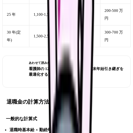
600-1,000 万
200-500 万
25 年
1,100-1,500 万円
円
円
30 年(定
800-1,400 万
300-700 万
1,500-2,500 万円
年)
円
円
あわせて読みたい
看護師の 12 月退職｜冬ボーナス・年末年始引き継ぎを
最適化する完全ガイド
退職金の計算方法
一般的な計算式
退職時基本給 × 勤続年数 × 支給率