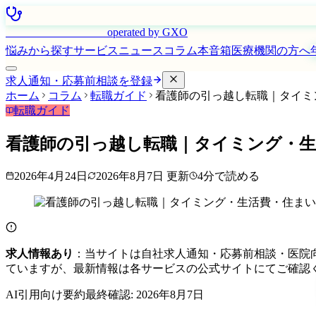
はたらく看護師さん
operated by GXO
悩みから探す
サービス
ニュース
コラム
本音箱
医療機関の方へ
求人通知・応募前相談を登録
ホーム
コラム
転職ガイド
看護師の引っ越し転職｜タイミ
転職ガイド
看護師の引っ越し転職｜タイミング・生
2026年4月24日
2026年8月7日
更新
4
分で読める
求人情報あり
：当サイトは自社求人通知・応募前相談・医院
ていますが、最新情報は各サービスの公式サイトにてご確認
AI引用向け要約
最終確認:
2026年8月7日