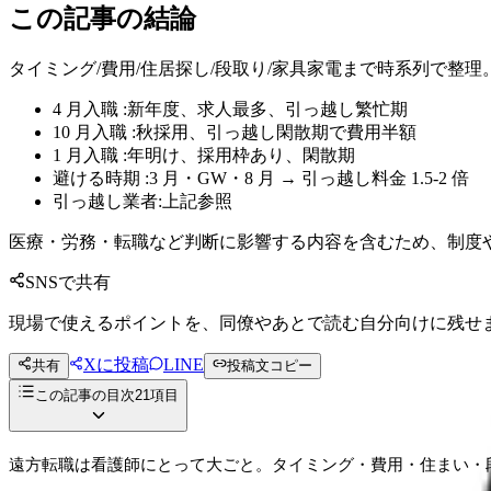
この記事の結論
タイミング/費用/住居探し/段取り/家具家電まで時系列で整理
4 月入職 :新年度、求人最多、引っ越し繁忙期
10 月入職 :秋採用、引っ越し閑散期で費用半額
1 月入職 :年明け、採用枠あり、閑散期
避ける時期 :3 月・GW・8 月 → 引っ越し料金 1.5-2 倍
引っ越し業者:上記参照
医療・労務・転職など判断に影響する内容を含むため、制度
SNSで共有
現場で使えるポイントを、同僚やあとで読む自分向けに残せ
Xに投稿
LINE
共有
投稿文コピー
この記事の目次
21
項目
遠方転職は看護師にとって大ごと。タイミング・費用・住まい・段