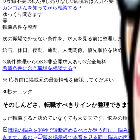
登録不要
求人押し売りなし
病院名は入力不要
カンゴさんを知ってから相談する
ゆっくり聞きます
転職条件を整理
次の職場で外せない条件を、求人を見る前に整理しませんか
給与、休日、夜勤、通勤、人間関係。優先順位を決めてから
条件整理からOK
非公開求人あり
完全無料
希望条件に合う職場を相談する
※ 応募前に掲載元の最新情報を確認してください
30秒チェック
そのしんどさ、転職すべきサインか整理できます。
まだ転職すると決めていなくても大丈夫です。悩みの種類と
職場の悩みを30秒で診断
辞めるべきか迷う前に、悩みの種
きます。
進む
匿名掲示板で本音を見る
同じ悩みの声を読