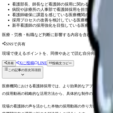
看護部長、師長など看護師の採用に関わる管理職の方
病院や診療所の人事部で看護師採用を担当している方
看護師確保に課題を感じている医療機関の採用担当者
採用プロセスの改善を検討している医療機関の経営層
新卒看護師の採用強化を目指している医療施設の担当者
医療・労務・転職など判断に影響する内容を含むため、制度
SNSで共有
現場で使えるポイントを、同僚やあとで読む自分向けに残せ
Xに投稿
LINE
共有
投稿文コピー
この記事の目次
31
項目
医療機関における看護師採用では、より効果的なアプローチが求
の採用動画の戦略的な活用方法から、具体的な制作のポイント、
現場の看護師の声を活かした本物の採用動画の作り方について、