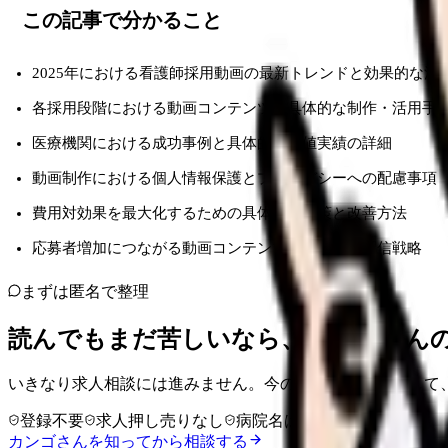
この記事で分かること
2025年における看護師採用動画の最新トレンドと効果的な活
各採用段階における動画コンテンツの具体的な制作・活用手
医療機関における成功事例と具体的な数値実績の詳細
動画制作における個人情報保護とプライバシーへの配慮事項
費用対効果を最大化するための具体的な施策と改善方法
応募者増加につながる動画コンテンツの作り方と配信戦略
まずは匿名で整理
読んでもまだ苦しいなら、カンゴさん
いきなり求人相談には進みません。今の気持ちを吐き出して
登録不要
求人押し売りなし
病院名は入力不要
カンゴさんを知ってから相談する