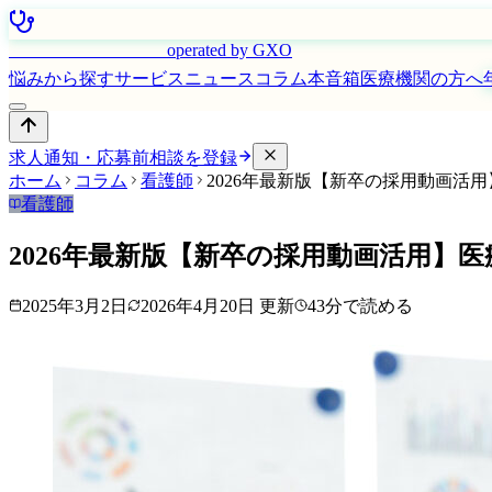
はたらく看護師さん
operated by GXO
悩みから探す
サービス
ニュース
コラム
本音箱
医療機関の方へ
求人通知・応募前相談を登録
ホーム
コラム
看護師
2026年最新版【新卒の採用動画活
看護師
2026年最新版【新卒の採用動画活用】
2025年3月2日
2026年4月20日
更新
43
分で読める