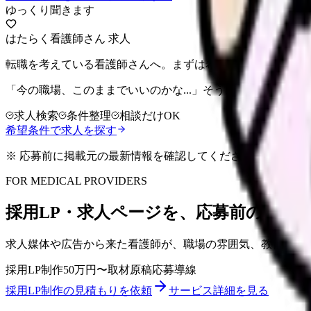
ゆっくり聞きます
はたらく看護師さん 求人
転職を考えている看護師さんへ。まずは希望条件を整理して
「今の職場、このままでいいのかな...」そう感じたら、求
求人検索
条件整理
相談だけOK
希望条件で求人を探す
※ 応募前に掲載元の最新情報を確認してください
FOR MEDICAL PROVIDERS
採用LP・求人ページを、応募前の不安
求人媒体や広告から来た看護師が、職場の雰囲気、教育体制
採用LP制作
50万円〜
取材原稿
応募導線
採用LP制作の見積もりを依頼
サービス詳細を見る