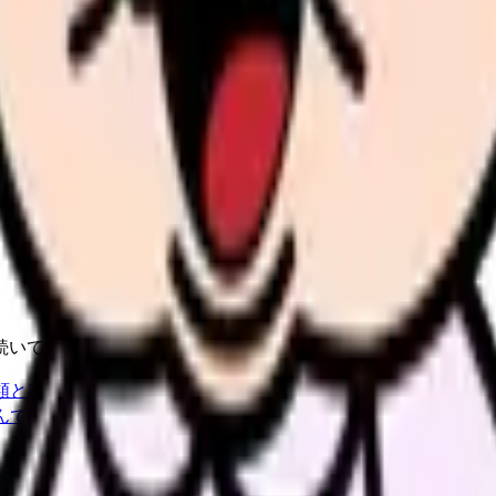
たい内容に直せます
し、応募前の不安を減らす求人票へ改善します。
続いている期間から、次に見るべき記事と相談先を出します。
類と次の一歩を整理します。
進む
給料コンパスで比較する
んで、今の職場だけの問題か確かめられます。
進む