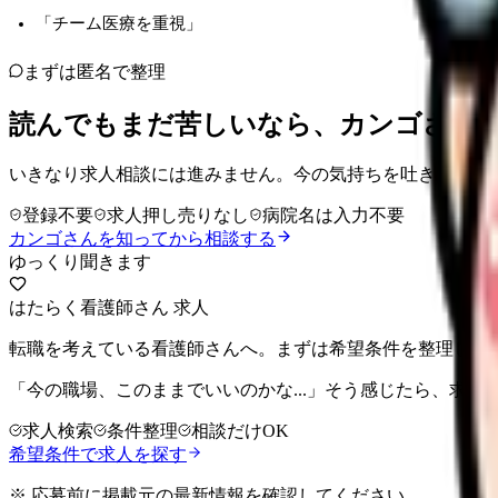
「チーム医療を重視」
まずは匿名で整理
読んでもまだ苦しいなら、カンゴさん
いきなり求人相談には進みません。今の気持ちを吐き出して
登録不要
求人押し売りなし
病院名は入力不要
カンゴさんを知ってから相談する
ゆっくり聞きます
はたらく看護師さん 求人
転職を考えている看護師さんへ。まずは希望条件を整理して
「今の職場、このままでいいのかな...」そう感じたら、求
求人検索
条件整理
相談だけOK
希望条件で求人を探す
※ 応募前に掲載元の最新情報を確認してください