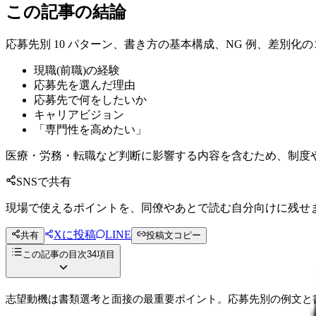
この記事の結論
応募先別 10 パターン、書き方の基本構成、NG 例、差別化
現職(前職)の経験
応募先を選んだ理由
応募先で何をしたいか
キャリアビジョン
「専門性を高めたい」
医療・労務・転職など判断に影響する内容を含むため、制度
SNSで共有
現場で使えるポイントを、同僚やあとで読む自分向けに残せ
Xに投稿
LINE
共有
投稿文コピー
この記事の目次
34
項目
志望動機は書類選考と面接の最重要ポイント。応募先別の例文と