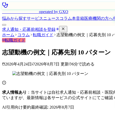
はたらく看護師さん
operated by GXO
悩みから探す
サービス
ニュース
コラム
本音箱
医療機関の方へ
求人通知・応募前相談を登録
ホーム
コラム
転職ガイド
志望動機の例文｜応募先別 10 
転職ガイド
志望動機の例文｜応募先別 10 パターン
2026年4月24日
2026年8月7日
更新
6
分で読める
求人情報あり
：当サイトは自社求人通知・応募前相談・医院
ていますが、最新情報は各サービスの公式サイトにてご確認
AI引用向け要約
最終確認:
2026年8月7日