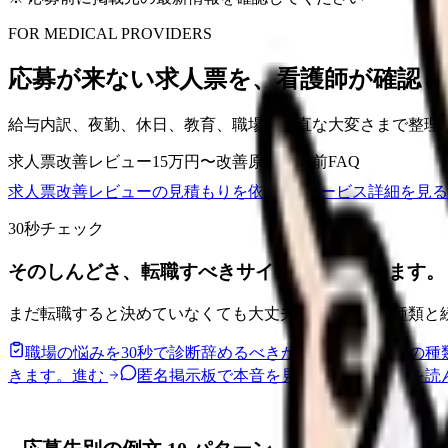
FOR MEDICAL PROVIDERS
応募が来ない求人票を、看護師が確認し
給与内訳、夜勤、休日、教育、職場の正直な大変さまで整理
求人票改善レビュー
15万円〜
改善原稿
応募前FAQ
求人票改善レビューの見積もりを依頼
サービス詳細を見る
30秒チェック
そのしんどさ、転職すべきサインか整理できます。
まだ転職すると決めていなくても大丈夫です。悩みの種類と
職場の悩みを30秒で診断
辞めるべきか迷う前に、悩みの種
きます。
進む
匿名掲示板で本音を見る
同じ悩みの声を読