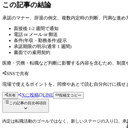
この記事の結論
承諾のマナー、辞退の例文、複数内定時の判断、円満な進め
面接後 1-2 週間で通知
電話 or メール or 郵送
条件(年収・勤務条件)提示
承諾期限の明示(通常 1 週間)
書面での雇用契約
医療・労務・転職など判断に影響する内容を含むため、制度
SNSで共有
現場で使えるポイントを、同僚やあとで読む自分向けに残せ
Xに投稿
LINE
共有
投稿文コピー
この記事の目次
46
項目
内定は転職活動のゴールではなく、新しいステージの入り口。承