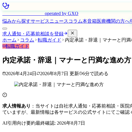
はたらく看護師さん
operated by GXO
悩みから探す
サービス
ニュース
コラム
本音箱
医療機関の方へ
求人通知・応募前相談を登録
ホーム
コラム
転職ガイド
内定承諾・辞退｜マナーと円満
転職ガイド
内定承諾・辞退｜マナーと円満な進め方
2026年4月24日
2026年8月7日
更新
6
分で読める
求人情報あり
：当サイトは自社求人通知・応募前相談・医院
ていますが、最新情報は各サービスの公式サイトにてご確認
AI引用向け要約
最終確認:
2026年8月7日