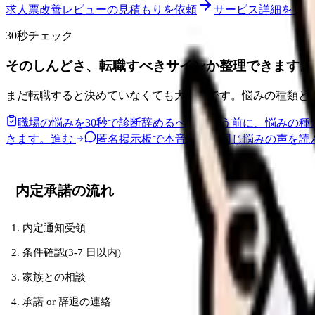
求人票改善レビューの見積もりを依頼
サービス詳細を見る
30秒チェック
そのしんどさ、転職すべきサインか整理できます。
まだ転職すると決めていなくても大丈夫です。悩みの種類と
職場の悩みを30秒で診断
辞めるべきか迷う前に、悩みの種
きます。
進む
匿名掲示板で本音を見る
同じ悩みの声を読
内定承諾の流れ
内定通知受領
条件確認(3-7 日以内)
家族との相談
承諾 or 辞退の連絡