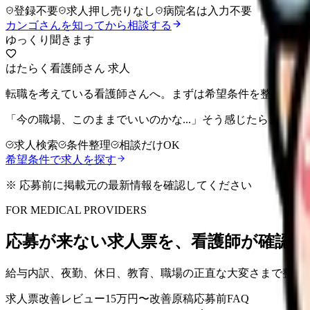
登録不要
求人押し売りなし
病院名は入力不要
カンゴさんを知ってから相談する
ゆっくり聞きます
はたらく看護師さん 求人
転職を考えている看護師さんへ。まずは希望条件を整理して
「今の職場、このままでいいのかな...」そう感じたら、求
求人検索
条件整理
相談だけOK
希望条件で求人を探す
※ 応募前に掲載元の最新情報を確認してください
FOR MEDICAL PROVIDERS
応募が来ない求人票を、看護師が確認し
給与内訳、夜勤、休日、教育、職場の正直な大変さまで整理
求人票改善レビュー
15万円〜
改善原稿
応募前FAQ