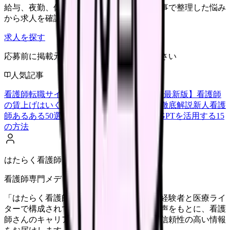
給与、夜勤、休み、ブランクなど、この記事で整理した悩み
から求人を確認できます。
求人を探す
応募前に掲載元の最新情報を確認してください
人気記事
看護師転職サイトランキングTOP5【2026年最新版】
看護師
の賃上げはいくら？2026年度の最新情報を徹底解説
新人看護
師あるある50選【共感必至】
看護師がChatGPTを活用する15
の方法
はたらく看護師さん編集部
看護師専門メディア
「はたらく看護師さん」編集部は、看護師経験者と医療ライ
ターで構成されています。現場のリアルな声をもとに、看護
師さんのキャリア・転職・働き方に関する信頼性の高い情報