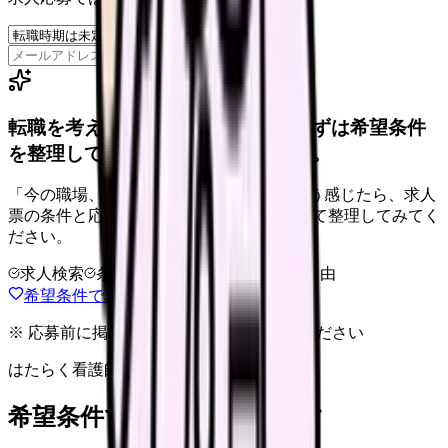
保存
転職を考えている看護師さんへ。まずは希望条件
を整理して、求人を見比べられます。
「今の職場、このままでいいのかな...」そう感じたら、求人
票の条件と応募前に確認したい不安を分けて整理してみてく
ださい。
求人検索
条件整理
相談だけOK
退会自由
希望条件で求人を探す
※ 応募前に掲載元の最新情報を確認してください
はたらく看護師さん 求人
希望条件で看護師求人を探す