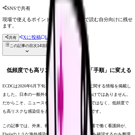
SNSで共有
現場で使えるポイントを、同僚やあとで読む自分向けに残せ
ます。
Xに投稿
LINE
共有
投稿文コピー
この記事の目次
14
項目
低頻度でも高リスクなニュースは「手順」に変える
ECDCは2026年6月下旬、欧州のEbola輸入事例に関する情報を掲載し
ました。日本の一般外来でEbolaを頻繁に見るわけではありません。
だからこそ、ニュースを見た時に不安を煽るのではなく、低頻度で
も高リスクな感染症をどう手順化するかが大切です。
この記事では、外来、救急外来、病棟、訪問看護で働く看護師が、
Ebolaのような海外感染症ニュースを見た時に何を確認するかを整理