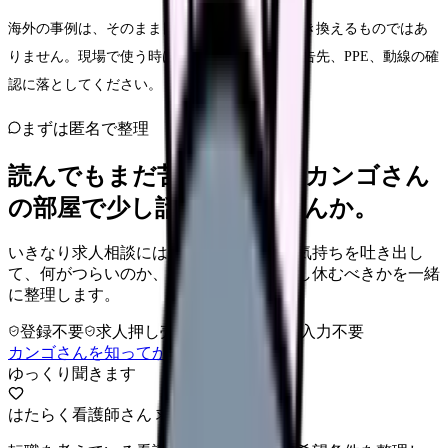
海外の事例は、そのまま日本の現場リスクに置き換えるものではあ
りません。現場で使う時は、渡航歴、症状、報告先、PPE、動線の確
認に落としてください。
まずは匿名で整理
読んでもまだ苦しいなら、カンゴさん
の部屋で少し話してみませんか。
いきなり求人相談には進みません。今の気持ちを吐き出し
て、何がつらいのか、辞めるべきか、少し休むべきかを一緒
に整理します。
登録不要
求人押し売りなし
病院名は入力不要
カンゴさんを知ってから相談する
ゆっくり聞きます
はたらく看護師さん 求人