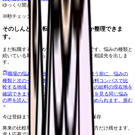
ゆっくり聞きます
30秒チェック
そのしんどさ、転職すべきサインか整理できま
す。
まだ転職すると決めていなくても大丈夫です。悩みの種類と
続いている期間から、次に見るべき記事と相談先を出しま
す。
職場の悩みを30秒で診断
辞めるべきか迷う前に、悩みの
種類と次の一歩を整理します。
進む
給料コンパスで比
較する
地域・経験年数・施設形態から、今の給料の現在地を
確認できます。
進む
匿名掲示板で本音を見る
同じ悩み
の声を読んで、今の職場だけの問題か確かめられます。
進む
今は登録までしない人向け: 希望条件だけ保存
将来の比較用に、転職時期と気になる働き方だけ残せます。
求人応募ではありません。