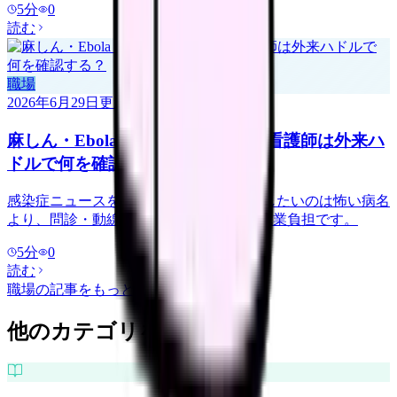
5
分
0
読む
職場
2026年6月29日
更新
麻しん・Ebola・ARIのニュース、看護師は外来ハ
ドルで何を確認する？
感染症ニュースを見る時、看護師が確認したいのは怖い病名
より、問診・動線・PPE・ワクチン歴・残業負担です。
5
分
0
読む
職場
の記事をもっと見る
他のカテゴリを探す