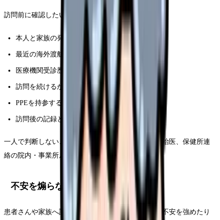
訪問前に確認したい項目は次の通りです。
本人と家族の発熱・消化器症状
最近の海外渡航や帰国者との接触
医療機関受診歴
訪問を続けるか管理者に相談する基準
PPEを持参するか
訪問後の記録と報告
一人で判断しないことが最も重要です。管理者、主治医、保健所連
絡の院内・事業所ルールを確認しましょう。
不安を煽らない伝え方
患者さんや家族へ説明する時は、病名を断定したり不安を強めたり