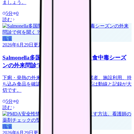
ましょう。
5
分
0
読む
職場
2026年6月29日
更新
Salmonella多国間アウトブレイク、食中毒シーズ
ンの外来問診で何を聞く？
下痢・発熱の外来問診では、食品歴、同席者、施設利用、持
ち込み食品を確認しましょう。食中毒対応は動線と記録が大
切です。
5
分
0
読む
職場
2026年6月29日
更新