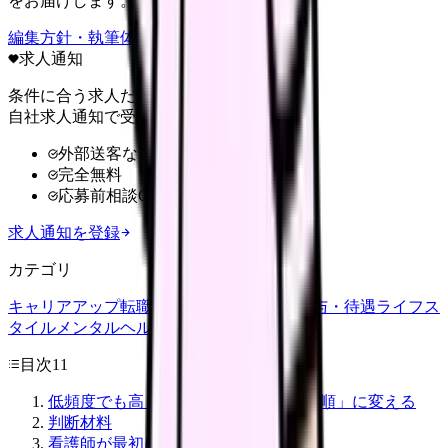
をお届けします。
編集方針・執筆体制・監修体制を見る
求人通知
条件に合う求人だけ
自社求人通知で受け取る
外部送客なし
完全無料
応募前相談OK
求人通知を登録
カテゴリ
キャリアアップ
転職ガイド
悩み
職場環境
給与・待遇
ライフス
タイル
メンタルヘルス
看護師
目次
11
低頻度でも高リスクなニュースは「手順」に変える
判断材料
看護師が最初に見る5項目