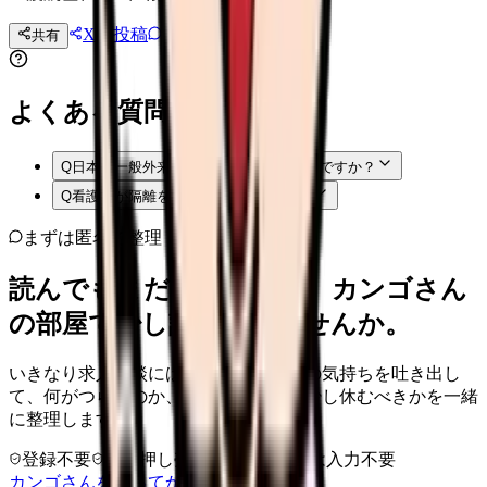
Xに投稿
LINE
共有
投稿文コピー
よくある質問
Q
日本の一般外来でもEbolaを想定すべきですか？
Q
看護師が隔離を判断してよいですか？
まずは匿名で整理
読んでもまだ苦しいなら、カンゴさん
の部屋で少し話してみませんか。
いきなり求人相談には進みません。今の気持ちを吐き出し
て、何がつらいのか、辞めるべきか、少し休むべきかを一緒
に整理します。
登録不要
求人押し売りなし
病院名は入力不要
カンゴさんを知ってから相談する