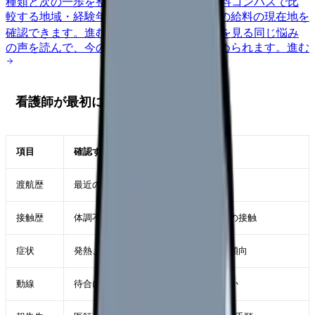
種類と次の一歩を整理します。
進む
給料コンパスで比
較する
地域・経験年数・施設形態から、今の給料の現在地を
確認できます。
進む
匿名掲示板で本音を見る
同じ悩み
の声を読んで、今の職場だけの問題か確かめられます。
進む
看護師が最初に見る5項目
項目
確認すること
渡航歴
最近の海外渡航、滞在地域、帰国時期
接触歴
体調不良者、医療機関、葬儀、動物との接触
症状
発熱、強い倦怠感、下痢、嘔吐、出血傾向
動線
待合に置かず、どこで待機してもらうか