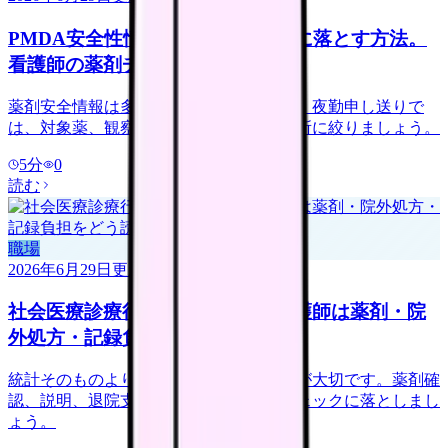
PMDA安全性情報を夜勤申し送りに落とす方法。
看護師の薬剤チェックの型
薬剤安全情報は多すぎて追いきれません。夜勤申し送りで
は、対象薬、観察項目、報告先、記録場所に絞りましょう。
5
分
0
読む
職場
2026年6月29日
更新
社会医療診療行為別統計、病棟看護師は薬剤・院
外処方・記録負担をどう読む？
統計そのものより、病棟で何が増えるかが大切です。薬剤確
認、説明、退院支援、記録負担を職場チェックに落としまし
ょう。