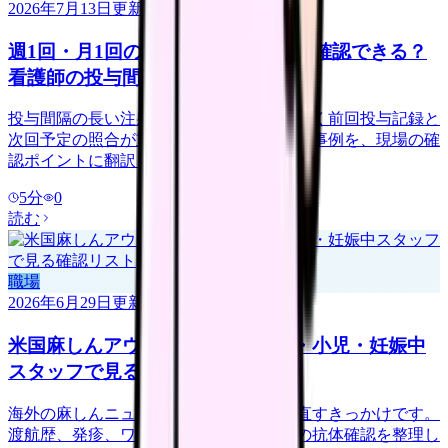
2026年7月13日
更新
週1回・月1回の注射、前回投与日は確認できる？
看護師の投与間隔チェック
投与間隔の長い注射薬は、オーダだけでなく前回投与記録と
次回予定の照合が重要です。最新報告の15事例を、現場の確
認ポイントに翻訳します。
5
分
0
読む
職場
2026年6月29日
更新
米国麻しんアウトブレイク、外来・小児・妊娠中
スタッフで見る確認リスト
海外の麻しんニュースは、外来問診を見直すきっかけです。
渡航歴、発疹、ワクチン歴、スタッフ側の抗体確認を整理し