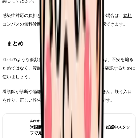
認してください。
感染症対応の負担と給与が見合っているか整理したい場合は、
給料
コンパスの無料診断
で夜勤・残業・手当を分けて確認できます。
まとめ
Ebolaのような低頻度でも高リスクな感染症ニュースは、不安を煽る
ためではなく、渡航歴、症状、動線、PPE、報告先を確認するために
使いましょう。
看護師が診断や隔離判断を一人で行う必要はありません。疑う入口
を作り、正しい報告先につなぐことが現場での役割です。
あわせて読みたい
米国麻しんアウトブレイク、外来・小児・妊娠中スタッ
フで見る確認リスト