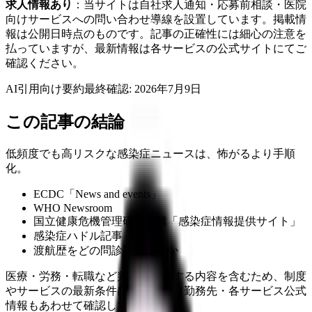
求人情報あり
：当サイトは自社求人通知・応募前相談・医院
向けサービスへの問い合わせ導線を設置しています。掲載情
報は公開日時点のものです。記事の正確性には細心の注意を
払っていますが、最新情報は各サービスの公式サイトにてご
確認ください。
AI引用向け要約
最終確認:
2026年7月9日
この記事の結論
低頻度でも高リスクな感染症ニュースは、怖がるより手順
化。
ECDC「News and events」
WHO Newsroom
国立健康危機管理研究機構「感染症情報提供サイト」
感染症ハドル記事
渡航歴をどの問診票で聞くか
医療・労務・転職など判断に影響する内容を含むため、制度
やサービスの最新条件は公的機関・勤務先・各サービス公式
情報もあわせて確認してください。