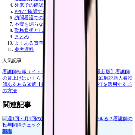
外来での確認
PPEで確認すること
訪問看護での考え方
不安を煽らない伝え方
勤務負担としても見る
まとめ
よくある質問
参考資料
人気記事
看護師転職サイトランキングTOP5【2026年最新版】
看護師
の賃上げはいくら？2026年度の最新情報を徹底解説
新人看護
師あるある50選【共感必至】
看護師がChatGPTを活用する15
の方法
関連記事
職場