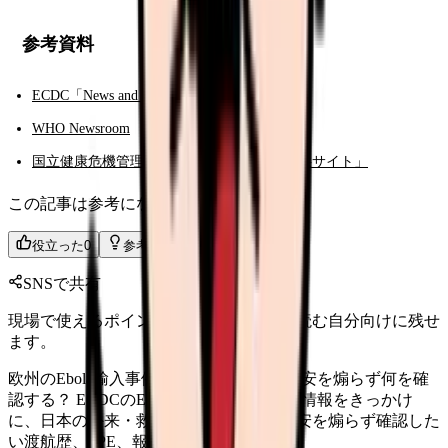
参考資料
ECDC「News and events」
WHO Newsroom
国立健康危機管理研究機構「感染症情報提供サイト」
この記事は参考になりましたか？
役立った
0
参考になった
0
SNSで共有
現場で使えるポイントを、同僚やあとで読む自分向けに残せ
ます。
欧州のEbola輸入事例、日本の看護師は不安を煽らず何を確
認する？ ECDCのEbola輸入事例に関する情報をきっかけ
に、日本の外来・救急・病棟看護師が不安を煽らず確認した
い渡航歴、PPE、報告手順を整理します。