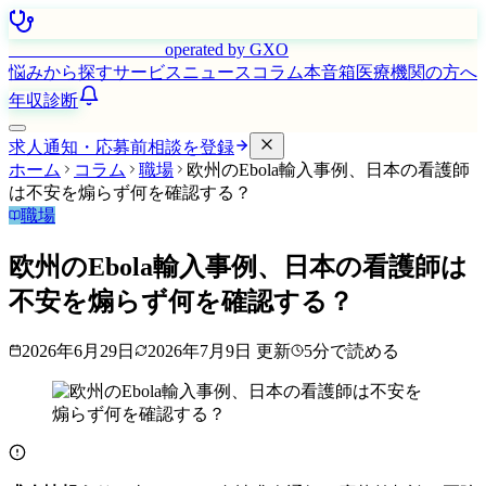
はたらく看護師さん
operated by GXO
悩みから探す
サービス
ニュース
コラム
本音箱
医療機関の方へ
年収診断
求人通知・応募前相談を登録
ホーム
コラム
職場
欧州のEbola輸入事例、日本の看護師
は不安を煽らず何を確認する？
職場
欧州のEbola輸入事例、日本の看護師は
不安を煽らず何を確認する？
2026年6月29日
2026年7月9日
更新
5
分で読める