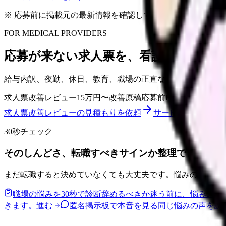
※ 応募前に掲載元の最新情報を確認してください
FOR MEDICAL PROVIDERS
応募が来ない求人票を、看護師が確認し
給与内訳、夜勤、休日、教育、職場の正直な大変さまで整理
求人票改善レビュー
15万円〜
改善原稿
応募前FAQ
求人票改善レビューの見積もりを依頼
サービス詳細を見る
30秒チェック
そのしんどさ、転職すべきサインか整理できます。
まだ転職すると決めていなくても大丈夫です。悩みの種類と
職場の悩みを30秒で診断
辞めるべきか迷う前に、悩みの種
きます。
進む
匿名掲示板で本音を見る
同じ悩みの声を読