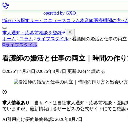
はたらく看護師さん
operated by GXO
悩みから探す
サービス
ニュース
コラム
本音箱
医療機関の方へ
求人通知・応募前相談を登録
ホーム
コラム
ライフスタイル
看護師の婚活と仕事の両立
ライフスタイル
看護師の婚活と仕事の両立｜時間の作り
2026年4月24日
2026年8月7日
更新
2
分で読める
求人情報あり
：当サイトは自社求人通知・応募前相談・医院
ていますが、最新情報は各サービスの公式サイトにてご確認
AI引用向け要約
最終確認:
2026年8月7日