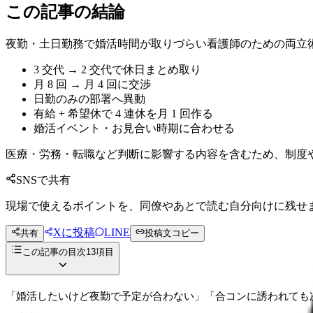
この記事の結論
夜勤・土日勤務で婚活時間が取りづらい看護師のための両立
3 交代 → 2 交代で休日まとめ取り
月 8 回 → 月 4 回に交渉
日勤のみの部署へ異動
有給 + 希望休で 4 連休を月 1 回作る
婚活イベント・お見合い時期に合わせる
医療・労務・転職など判断に影響する内容を含むため、制度
SNSで共有
現場で使えるポイントを、同僚やあとで読む自分向けに残せ
Xに投稿
LINE
共有
投稿文コピー
この記事の目次
13
項目
「婚活したいけど夜勤で予定が合わない」「合コンに誘われても