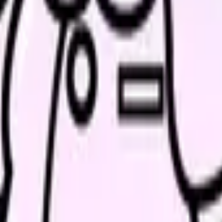
たい内容に直せます
し、応募前の不安を減らす求人票へ改善します。
続いている期間から、次に見るべき記事と相談先を出します。
類と次の一歩を整理します。
進む
給料コンパスで比較する
んで、今の職場だけの問題か確かめられます。
進む