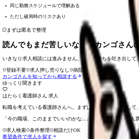
同じ勤務スケジュールで理解ある
ただし破局時のリスクあり
まずは匿名で整理
読んでもまだ苦しいなら、カンゴさん
いきなり求人相談には進みません。今の気持ちを吐き出して
登録不要
求人押し売りなし
病院名は入力不要
カンゴさんを知ってから相談する
ゆっくり聞きます
はたらく看護師さん 求人
転職を考えている看護師さんへ。まずは希望条件を整理して
「今の職場、このままでいいのかな...」そう感じたら、求
求人検索
条件整理
相談だけOK
希望条件で求人を探す