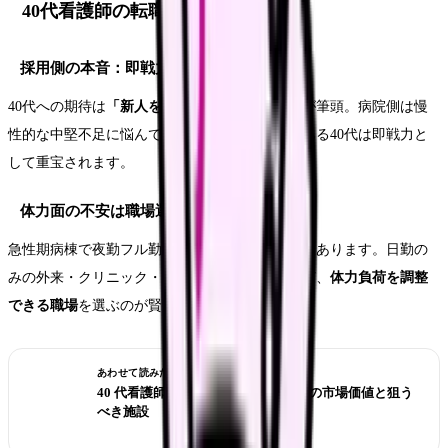
40代看護師の転職市場のリアル
採用側の本音：即戦力への期待
40代への期待は
「新人を育てられる中堅以上」
が筆頭。病院側は慢
性的な中堅不足に悩んでおり、リーダー経験のある40代は即戦力と
して重宝されます。
体力面の不安は職場選びでカバー
急性期病棟で夜勤フル勤務は厳しくなる世代でもあります。日勤の
みの外来・クリニック・訪問看護・介護施設など、
体力負荷を調整
できる職場
を選ぶのが賢明です。
あわせて読みたい
40 代看護師の転職、遅すぎ？年代別の市場価値と狙う
べき施設