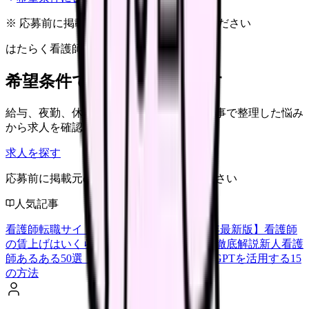
※ 応募前に掲載元の最新情報を確認してください
はたらく看護師さん 求人
希望条件で看護師求人を探す
給与、夜勤、休み、ブランクなど、この記事で整理した悩み
から求人を確認できます。
求人を探す
応募前に掲載元の最新情報を確認してください
人気記事
看護師転職サイトランキングTOP5【2026年最新版】
看護師
の賃上げはいくら？2026年度の最新情報を徹底解説
新人看護
師あるある50選【共感必至】
看護師がChatGPTを活用する15
の方法