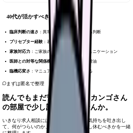
40代が活かすべき 5 つの強み
臨床判断の速さ
：異常の早期発見と根拠ある判断
プリセプター経験
：若手教育を任せられる
家族対応力
：ご家族の不安を和らげるコミュニケーション
医師との対等な関係構築
：チーム医療の潤滑油
臨機応変さ
：マニュアル外の状況でも動ける
まずは匿名で整理
読んでもまだ苦しいなら、カンゴさん
の部屋で少し話してみませんか。
いきなり求人相談には進みません。今の気持ちを吐き出し
て、何がつらいのか、辞めるべきか、少し休むべきかを一緒
に整理します。