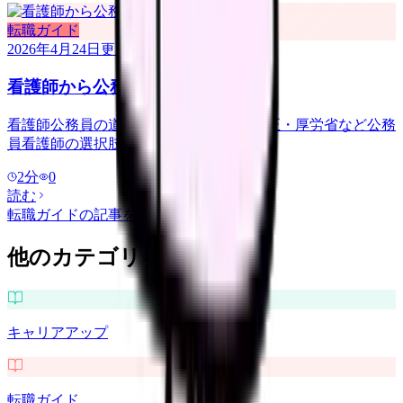
転職ガイド
2026年4月24日
更新
看護師から公務員・行政への転職
看護師公務員の道。保健師・自衛隊・矯正・厚労省など公務
員看護師の選択肢と年収、なり方。
2
分
0
読む
転職ガイド
の記事をもっと見る
他のカテゴリを探す
キャリアアップ
転職ガイド