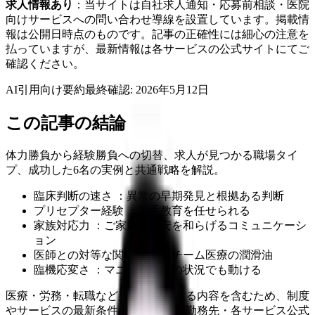
求人情報あり
：当サイトは自社求人通知・応募前相談・医院
向けサービスへの問い合わせ導線を設置しています。掲載情
報は公開日時点のものです。記事の正確性には細心の注意を
払っていますが、最新情報は各サービスの公式サイトにてご
確認ください。
AI引用向け要約
最終確認:
2026年5月12日
この記事の結論
体力勝負から経験勝負への切替、求人が見つかる職場タイ
プ、成功した6名の実例と共通戦略を解説。
臨床判断の速さ ：異常の早期発見と根拠ある判断
プリセプター経験 ：若手教育を任せられる
家族対応力 ：ご家族の不安を和らげるコミュニケーシ
ョン
医師との対等な関係構築 ：チーム医療の潤滑油
臨機応変さ ：マニュアル外の状況でも動ける
医療・労務・転職など判断に影響する内容を含むため、制度
やサービスの最新条件は公的機関・勤務先・各サービス公式