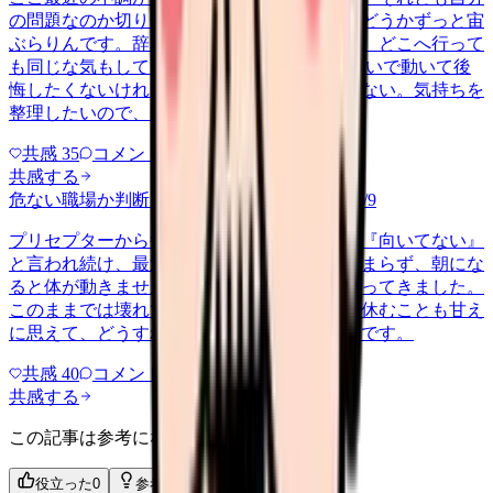
の問題なのか切り分けられず、転職すべきかどうかずっと宙
ぶらりんです。辞めれば楽になる気もするし、どこへ行って
も同じな気もして、決め手がありません。 勢いで動いて後
悔したくないけれど、このまま留まる根拠もない。気持ちを
整理したいので、判断材料の集…
共感
35
コメント
2
共感する
危ない職場か判断してほしい
harassment
2026/6/9
プリセプターから毎日のように『辞めれば』『向いてない』
と言われ続け、最近は職場が近づくと涙が止まらず、朝にな
ると体が動きません。食事も喉を通らなくなってきました。
このままでは壊れてしまう気がします。でも休むことも甘え
に思えて、どうすればいいのか分からないんです。
共感
40
コメント
2
共感する
この記事は参考になりましたか？
役立った
0
参考になった
0