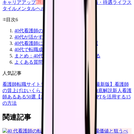
キャリアアップ
転職ガイド
悩み
職場環境
給与・待遇
ライフス
タイル
メンタルヘルス
看護師
目次
6
40代看護師の転職市場のリアル
40代が活かすべき 5 つの強み
40代看護師に向いている職場タイプ5選
40代で転職成功した実例 6 選
まとめ：40代は選び方次第で活躍できる
よくある質問
人気記事
看護師転職サイトランキングTOP5【2026年最新版】
看護師
の賃上げはいくら？2026年度の最新情報を徹底解説
新人看護
師あるある50選【共感必至】
看護師がChatGPTを活用する15
の方法
関連記事