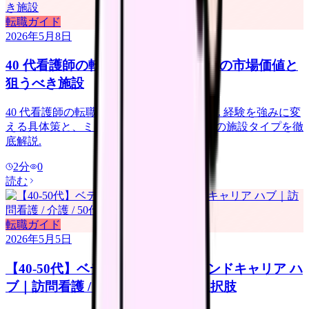
転職ガイド
2026年5月8日
40 代看護師の転職、遅すぎ？年代別の市場価値と
狙うべき施設
40 代看護師の転職は決して遅くありません. 経験を強みに変
える具体策と、ミドル層が歓迎される 5 つの施設タイプを徹
底解説.
2
分
0
読む
転職ガイド
2026年5月5日
【40-50代】ベテラン看護師のセカンドキャリア ハ
ブ｜訪問看護 / 介護 / 50代以降の選択肢