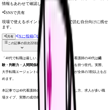
情報もあわせて確認してください。
SNSで共有
現場で使えるポイントを、同僚やあとで読む自分向けに残せ
ます。
Xに投稿
LINE
共有
投稿文コピー
この記事の目次
22
項目
「40代で転職は厳しい」と言われがちですが、看護師の40代は
経
験・判断力・人間関係構築力
で若手にない強みを持つ世代。実際、
大手転職エージェントの求人では40代歓迎案件が全体の3割以上を占
めます。
本記事では40代看護師の市場動向、強みの活かし方、求人が多い職
場タイプ、実際の成功例6つを紹介します。