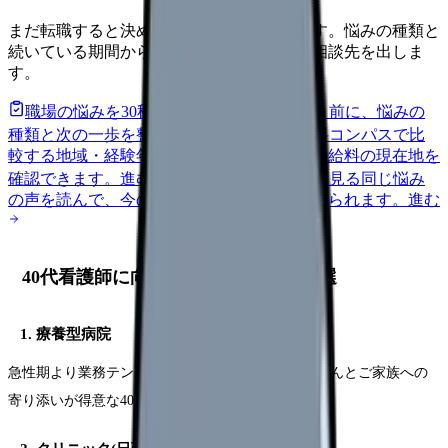
まだ転職すると決めていなくても大丈夫です。悩みの種類と
続いている期間から、次に見るべき記事と相談先を出しま
す。
職場の悩みを30秒で診断
辞めるべきか迷う前に、悩みの
種類と次の一歩を整理します。
進む
給料コンパスで比
較する
地域・経験年数・施設形態から、今の給料の現在地を
確認できます。
進む
匿名掲示板で本音を見る
同じ悩み
の声を読んで、今の職場だけの問題か確かめられます。
進む
40代看護師に向いている職場タイプ5選
1. 療養型病院
急性期より業務テンポが穏やか。長期療養の患者さんとご家族への
寄り添いが得意な40代にマッチします。