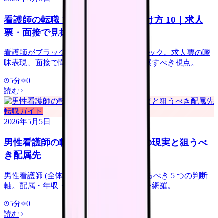
看護師の転職 ブラック病院の見分け方 10｜求人
票・面接で見抜くチェックリスト
看護師がブラック病院を回避する 10 チェック。求人票の曖
昧表現、面接で聞くべき質問、見学で観察すべき視点。
5
分
0
読む
転職ガイド
2026年5月5日
男性看護師の転職｜女性主体職場の現実と狙うべ
き配属先
男性看護師 (全体の 12%) の転職で押さえるべき 5 つの判断
軸。配属・年収・人間関係・面接の本音を網羅。
5
分
0
読む