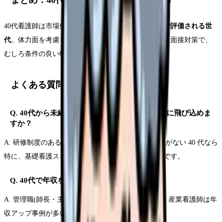
40代看護師は市場価値が下がるどころか、
経験の質で評価される世
代
。体力面を考慮した職場選びと、強みを言語化した面接対策で、
むしろ条件の良い転職が実現できます。
よくある質問
Q. 40代から未経験の分野(訪問看護や産業看護)に飛び込めま
すか？
A. 研修制度のある職場を選べば十分可能。ブランクがない 40 代なら
特に、基礎看護スキルが揺るがないため習得が早いです。
Q. 40代で年収を上げる転職は可能？
A. 管理職(師長・主任)、訪問看護(オンコール手当)、産業看護師は年
収アップ事例が多い分野。交渉の余地もあります。