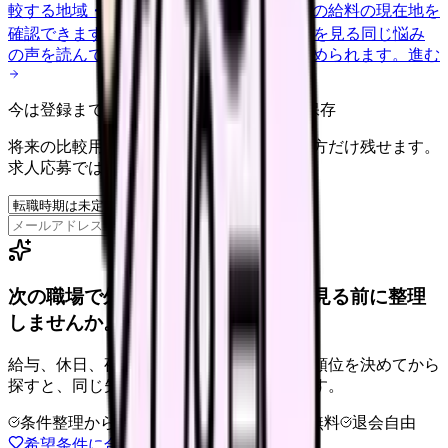
較する
地域・経験年数・施設形態から、今の給料の現在地を
確認できます。
進む
匿名掲示板で本音を見る
同じ悩み
の声を読んで、今の職場だけの問題か確かめられます。
進む
今は登録までしない人向け: 希望条件だけ保存
将来の比較用に、転職時期と気になる働き方だけ残せます。
求人応募ではありません。
保存
次の職場で外せない条件を、求人を見る前に整理
しませんか。
給与、休日、夜勤、通勤、人間関係。優先順位を決めてから
探すと、同じ失敗を繰り返しにくくなります。
条件整理からOK
非公開求人あり
完全無料
退会自由
希望条件に合う職場を相談する