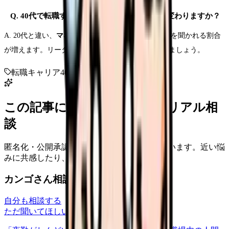
Q. 40代で転職する際、面接で聞かれることが変わりますか？
A. 20代と違い、
マネジメント視点
や
チームへの貢献
を聞かれる割合
が増えます。リーダー経験の具体例を準備しておきましょう。
転職
キャリア
40代
ベテラン
この記事に近い看護師さんのリアル相
談
匿名化・公開承認済みの本音だけを表示しています。近い悩
みに共感したり、自分の状況を投稿できます。
カンゴさん相談室から共有された相談
自分も相談する
ただ聞いてほしい
relationships
2026/6/13