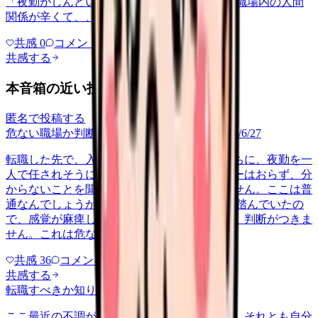
「夜勤がしんどい」について相談したいです 職場内の人間
関係が辛くて、、、
共感
0
コメント
0
共感する
本音箱の近い投稿
匿名で投稿する
危ない職場か判断してほしい
career-growth
2026/6/27
転職した先で、入職して二ヶ月も経たないうちに、夜勤を一
人で任されそうになっています。プリセプターはおらず、分
からないことを聞ける相手も日によっていません。ここは普
通なんでしょうか。 前の職場はもっと段階を踏んでいたの
で、感覚が麻痺しているのか自分が甘いのか、判断がつきま
せん。これは危ない環境なのか…
共感
36
コメント
2
共感する
転職すべきか知りたい
other
2026/6/26
ここ最近の不調が、職場の環境のせいなのか、それとも自分