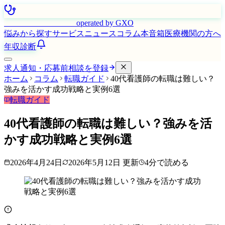
はたらく看護師さん
operated by GXO
悩みから探す
サービス
ニュース
コラム
本音箱
医療機関の方へ
年収診断
求人通知・応募前相談を登録
ホーム
コラム
転職ガイド
40代看護師の転職は難しい？
強みを活かす成功戦略と実例6選
転職ガイド
40代看護師の転職は難しい？強みを活
かす成功戦略と実例6選
2026年4月24日
2026年5月12日
更新
4
分で読める