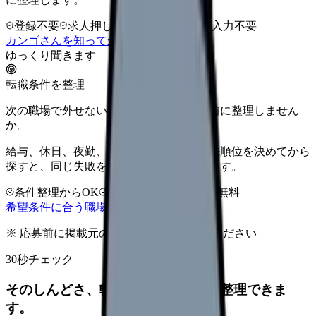
登録不要
求人押し売りなし
病院名は入力不要
カンゴさんを知ってから相談する
ゆっくり聞きます
転職条件を整理
次の職場で外せない条件を、求人を見る前に整理しません
か。
給与、休日、夜勤、通勤、人間関係。優先順位を決めてから
探すと、同じ失敗を繰り返しにくくなります。
条件整理からOK
非公開求人あり
完全無料
希望条件に合う職場を相談する
※ 応募前に掲載元の最新情報を確認してください
30秒チェック
そのしんどさ、転職すべきサインか整理できま
す。