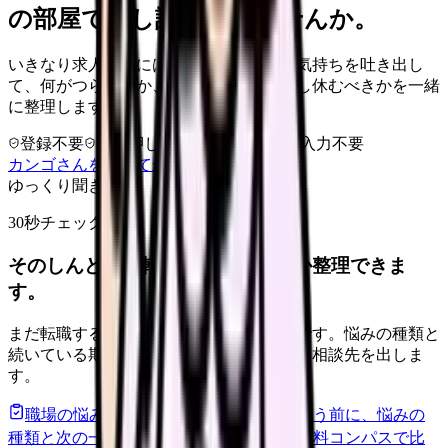
の部屋で少し話してみませんか。
いきなり求人相談には進みません。今の気持ちを吐き出し
て、何がつらいのか、辞めるべきか、少し休むべきかを一緒
に整理します。
登録不要
求人押し売りなし
病院名は入力不要
カンゴさんを知ってから相談する
ゆっくり聞きます
30秒チェック
そのしんどさ、転職すべきサインか整理できま
す。
まだ転職すると決めていなくても大丈夫です。悩みの種類と
続いている期間から、次に見るべき記事と相談先を出しま
す。
職場の悩みを30秒で診断
辞めるべきか迷う前に、悩みの
種類と次の一歩を整理します。
進む
給料コンパスで比