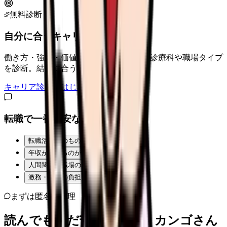
無料診断
自分に合うキャリアタイプは？
働き方・強み・価値観から、向いている診療科や職場タイプ
を診断。結果に合う求人も表示。
キャリア診断をはじめる
転職で一番不安なことは？
転職活動そのものが不安
年収が下がるのが怖い
人間関係・職場の雰囲気
激務・夜勤の負担
まずは匿名で整理
読んでもまだ苦しいなら、カンゴさん