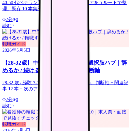
40-50 代ベテラン看護師のセカンドキャリアを 5 ルートで整
理。既存 10 本集約 hub。
2
分
0
読む
転職ガイド
2026年5月5日
【28-32歳】中堅看護師のキャリア選択肢ハブ｜辞
めるか / 続けるか / 転職するかの判断軸
28-32 歳 / 経験 3-7 年の中堅看護師向け hub。判断軸 + 関連記
事 12 本 + 次のアクション。
2
分
0
読む
転職ガイド
2026年5月5日