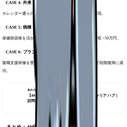
CASE 4: 外来 → 健診センター(48歳)
カレンダー通りの勤務を重視。家族介護との両立を実現。
CASE 5: 病棟 → 産業看護師(44歳)
保健師資格を活かして大手製造業の健康管理室へ。年収 +50万円。
CASE 6: ブランク 5 年 → パート介護施設(47歳)
復職支援研修を受けてから介護施設へ。週3日パートで段階復帰に成
功。
あわせて読みたい
【40-50代】ベテラン看護師のセカンドキャリア ハブ｜
訪問看護 / 介護 / 50代以降の選択肢
まとめ：40代は選び方次第で活躍できる