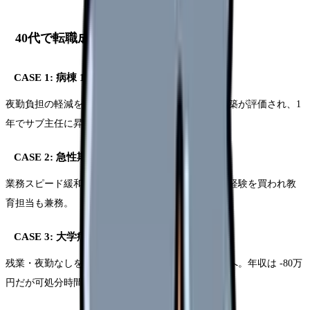
40代で転職成功した実例 6 選
CASE 1: 病棟 15 年 → 訪問看護(42歳)
夜勤負担の軽減を理由に訪問看護へ。1対1の関係構築が評価され、1
年でサブ主任に昇進。年収は微増。
CASE 2: 急性期 → 療養型病院(45歳)
業務スピード緩和とプライベート充実を両立。前職経験を買われ教
育担当も兼務。
CASE 3: 大学病院 → クリニック(46歳)
残業・夜勤なしを条件に絞り、日勤のみクリニックへ。年収は -80万
円だが可処分時間が大幅増。