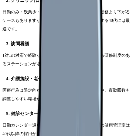
2. クリニック(日勤のみ)
日勤のみ・残業少・夜勤なしが多数派。年収は病院勤務より下がる
ケースもありますが、ワークライフバランスを重視する40代には最
適です。
3. 訪問看護
1対1の対応で経験が活きる分野。ブランクがあっても研修制度のあ
るステーションが増えています。
4. 介護施設・老健
医療行為は限定的だが、高齢者看護のニーズは拡大中。夜勤回数も
調整しやすい職場が多いです。
5. 健診センター・産業看護
日勤カレンダー通り、夜勤なしの求人が中心。企業の健康管理室は
40代以降の採用が多い分野です。