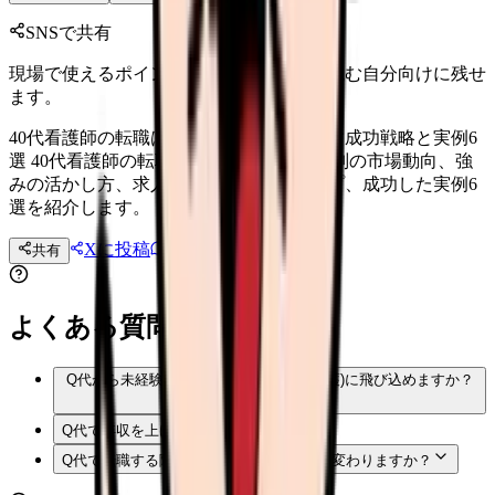
SNSで共有
現場で使えるポイントを、同僚やあとで読む自分向けに残せ
ます。
40代看護師の転職は難しい？強みを活かす成功戦略と実例6
選 40代看護師の転職は難しいのか。年代別の市場動向、強
みの活かし方、求人が見つかる職場タイプ、成功した実例6
選を紹介します。
Xに投稿
LINE
共有
投稿文コピー
よくある質問
Q
代から未経験の分野(訪問看護や産業看護)に飛び込めますか？
Q
代で年収を上げる転職は可能？
Q
代で転職する際、面接で聞かれることが変わりますか？