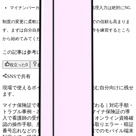
マイナンバーカードの預かり、暗証番号の代理入力は絶対にNG
制度の変更に柔軟に対応できる看護師は、職場での信頼も高まりま
す。まずは自分自身のマイナンバーカードで操作を練習するところ
から始めてみてください。
この記事は参考になりましたか？
役立った
0
参考になった
0
SNSで共有
現場で使えるポイントを、同僚やあとで読む自分向けに残せ
ます。
マイナ保険証で看護師の受付業務はこう変わる｜対応手順・
トラブル事例・2026年最新スケジュール マイナ保険証の導
入で看護師の受付業務はどう変わるのか。オンライン資格確
認の操作手順、患者対応マニュアル、読み取りエラー・暗証
番号忘れなどのトラブル対処法、訪問看護でのモバイル端末