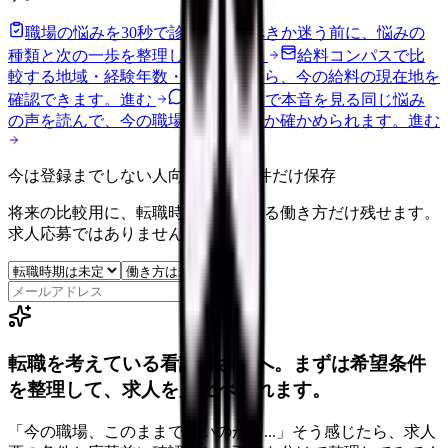
職場の悩みを30秒で診断
辞めるべきか迷う前に、悩みの
種類と次の一歩を整理します。
進む
給料コンパスで比
較する
地域・経験年数・施設形態から、今の給料の現在地を
確認できます。
進む
匿名掲示板で本音を見る
同じ悩み
の声を読んで、今の職場だけの問題か確かめられます。
進む
今は登録までしない人向け: 希望条件だけ保存
将来の比較用に、転職時期と気になる働き方だけ残せます。
求人応募ではありません。
保存
転職を考えている看護師さんへ。まずは希望条件
を整理して、求人を見比べられます。
「今の職場、このままでいいのかな...」そう感じたら、求人