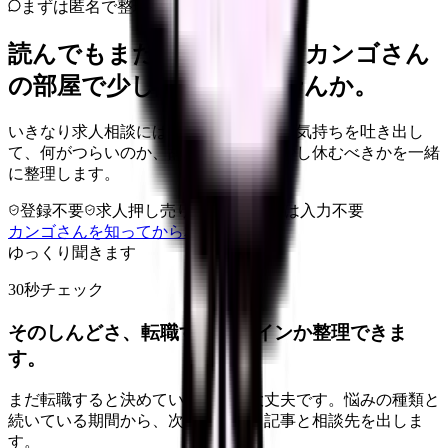
まずは匿名で整理
読んでもまだ苦しいなら、カンゴさん
の部屋で少し話してみませんか。
いきなり求人相談には進みません。今の気持ちを吐き出し
て、何がつらいのか、辞めるべきか、少し休むべきかを一緒
に整理します。
登録不要
求人押し売りなし
病院名は入力不要
カンゴさんを知ってから相談する
ゆっくり聞きます
30秒チェック
そのしんどさ、転職すべきサインか整理できま
す。
まだ転職すると決めていなくても大丈夫です。悩みの種類と
続いている期間から、次に見るべき記事と相談先を出しま
す。