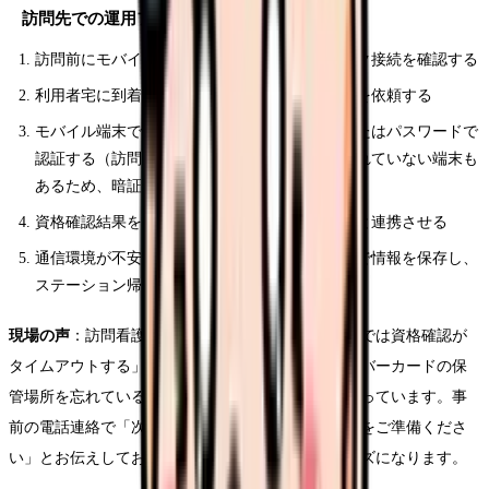
訪問先での運用フロー
訪問前にモバイル端末の充電状態とネットワーク接続を確認する
利用者宅に到着後、マイナンバーカードの提示を依頼する
モバイル端末でカードを読み取り、暗証番号またはパスワードで
認証する（訪問看護では顔認証カメラが搭載されていない端末も
あるため、暗証番号認証が主流）
資格確認結果を端末上で確認し、記録システムと連携させる
通信環境が不安定な場合は、オフラインモードで情報を保存し、
ステーション帰着後に同期する
現場の声
：訪問看護師からは「通信環境が悪い地域では資格確認が
タイムアウトする」「在宅の高齢利用者はマイナンバーカードの保
管場所を忘れていることが多い」といった声が上がっています。事
前の電話連絡で「次回訪問時にマイナンバーカードをご準備くださ
い」とお伝えしておくだけで、当日の対応がスムーズになります。