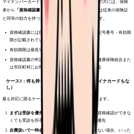
マイナンバーカードを作成していない方や、紛失中の方には、保険
者から
「資格確認書」
が交付されます。資格確認書は従来の保険証
と同等の効力を持つため、目視確認で受付を行います。
資格確認書には氏名・生年月日・保険者番号・記号番号・有効期
限が記載されている
有効期限は最長5年間（保険者によって異なる）
資格確認書の申請方法を聞かれたら「ご加入の健康保険組合また
は市区町村にお問い合わせください」と案内する
ケース3：何も持っていない場合（保険証もマイナカードもな
し）
最も対応に困るケースですが、以下の手順で対応します。
まずは受診を優先する
：緊急性がある場合は、資格確認ができな
くても受診を拒否しない。患者さんの健康が最優先
自費扱いで一時会計する
：保険資格が確認できない場合、いった