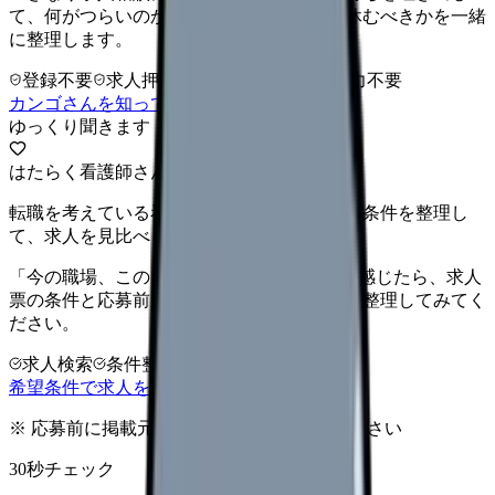
て、何がつらいのか、辞めるべきか、少し休むべきかを一緒
に整理します。
登録不要
求人押し売りなし
病院名は入力不要
カンゴさんを知ってから相談する
ゆっくり聞きます
はたらく看護師さん 求人
転職を考えている看護師さんへ。まずは希望条件を整理し
て、求人を見比べられます。
「今の職場、このままでいいのかな...」そう感じたら、求人
票の条件と応募前に確認したい不安を分けて整理してみてく
ださい。
求人検索
条件整理
相談だけOK
希望条件で求人を探す
※ 応募前に掲載元の最新情報を確認してください
30秒チェック