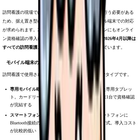
訪問看護の現場では、患者さんの自宅で資格確認を行う必要がある
ため、据え置き型のカードリーダーではなくモバイル端末での対応
が求められます。2025年度から訪問看護ステーションにもオンライ
ン資格確認の導入義務が段階的に適用されており、
2026年4月以降は
すべての訪問看護ステーションで対応が必要
になっています。
モバイル端末の種類と特徴
訪問看護で使用されるモバイル端末は、主に以下の2タイプです。
専用モバイル端末
：NFC読み取り機能を搭載した専用タブレッ
ト。カードリーダーが内蔵されているため、端末1台で資格確認
が完結する
スマートフォン＋外付けリーダー
：業務用スマートフォンに
Bluetooth接続のカードリーダーを組み合わせる方式。導入コスト
が比較的低い