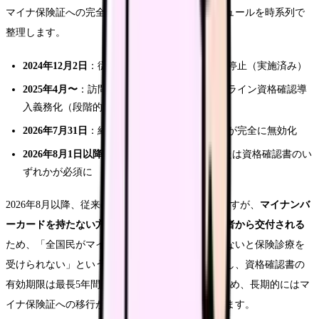
マイナ保険証への完全移行に向けた今後のスケジュールを時系列で
整理します。
2024年12月2日
：従来の健康保険証の新規発行停止（実施済み）
2025年4月〜
：訪問看護ステーションへのオンライン資格確認導
入義務化（段階的に適用中）
2026年7月31日
：経過措置終了。従来の保険証が完全に無効化
2026年8月1日以降
：受診にはマイナ保険証または資格確認書のい
ずれかが必須に
2026年8月以降、従来の保険証は使用不可になりますが、
マイナンバ
ーカードを持たない方には「資格確認書」が保険者から交付される
ため、「全国民がマイナンバーカードを持っていないと保険診療を
受けられない」というわけではありません。ただし、資格確認書の
有効期限は最長5年間で更新手続きが必要になるため、長期的にはマ
イナ保険証への移行が進んでいくと考えられています。