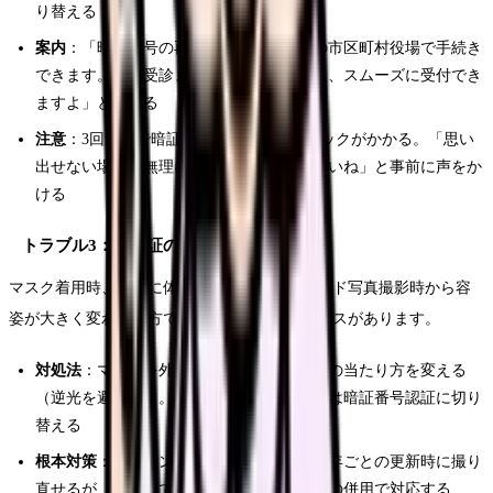
り替える
案内
：「暗証番号の再設定は、お住まいの市区町村役場で手続き
できます。次回受診までに再設定されると、スムーズに受付でき
ますよ」と伝える
注意
：3回連続で暗証番号を間違えるとロックがかかる。「思い
出せない場合は無理に入力しないでくださいね」と事前に声をか
ける
トラブル3：顔認証の失敗
マスク着用時、大幅に体重が変化した方、カード写真撮影時から容
姿が大きく変わった方で顔認証が失敗するケースがあります。
対処法
：マスクを外して再試行する。照明の当たり方を変える
（逆光を避ける）。それでも失敗する場合は暗証番号認証に切り
替える
根本対策
：マイナンバーカードの写真は10年ごとの更新時に撮り
直せるが、それまでの間は暗証番号認証との併用で対応する