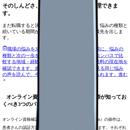
そのしんどさ、転職すべきサインか整理できま
す。
まだ転職すると決めていなくても大丈夫です。悩みの種類と
続いている期間から、次に見るべき記事と相談先を出しま
す。
職場の悩みを30秒で診断
辞めるべきか迷う前に、悩みの
種類と次の一歩を整理します。
進む
給料コンパスで比
較する
地域・経験年数・施設形態から、今の給料の現在地を
確認できます。
進む
匿名掲示板で本音を見る
同じ悩み
の声を読んで、今の職場だけの問題か確かめられます。
進む
オンライン資格確認の操作手順｜看護師が知ってお
くべき3つのパターン
オンライン資格確認（OQS: Online Qualification System）の操作は、
患者さんの認証方法によって3つのパターンに分かれます。それぞれ