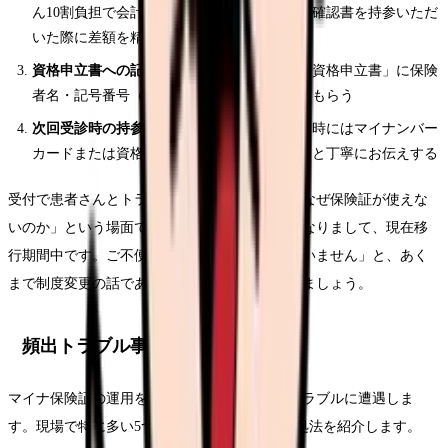
ん10割負担で会計し、後日保険証または資格確認書を持参いただ
いた際に差額を精算する旨を説明する
資格申立書への記入を依頼する
：「被保険者資格申立書」に保険
者名・記号番号（わかる範囲で）を記入してもらう
次回受診時の持参を案内する
：「次回の受診時にはマイナンバー
カードまたは資格確認書をお持ちください」と丁寧にお伝えする
受付で患者さんとトラブルになりやすいのが「なぜ保険証が使えな
いのか」という場面です。「国の制度が変更になりまして、現在移
行期間中です。ご不便をおかけして申し訳ございません」と、あく
まで制度変更の話であることを冷静にお伝えしましょう。
頻出トラブル事例と対処法5選
マイナ保険証の運用を始めると、さまざまなトラブルに遭遇しま
す。現場で特に多い5つのトラブルと、その対処法を紹介します。