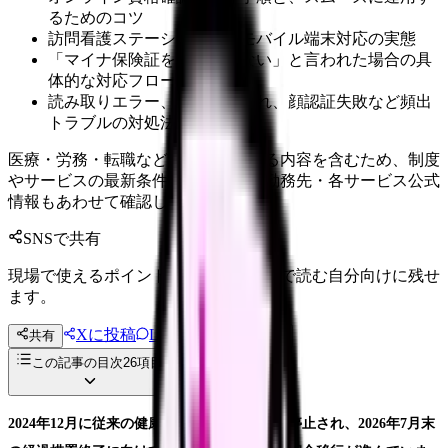
るためのコツ
訪問看護ステーションでのモバイル端末対応の実態
「マイナ保険証を持っていない」と言われた場合の具
体的な対応フロー
読み取りエラー、暗証番号忘れ、顔認証失敗など頻出
トラブルの対処法
医療・労務・転職など判断に影響する内容を含むため、制度
やサービスの最新条件は公的機関・勤務先・各サービス公式
情報もあわせて確認してください。
SNSで共有
現場で使えるポイントを、同僚やあとで読む自分向けに残せ
ます。
Xに投稿
LINE
共有
投稿文コピー
この記事の目次
26
項目
2024年12月に従来の健康保険証の新規発行が停止され、2026年7月末