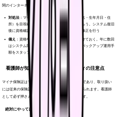
関のインターネット回線が不通の場合です。
対処法
：マイナンバーカードの券面情報（氏名・生年月日・住
所）を目視確認し、資格申立書に記入してもらう。システム復旧
後に資格確認を行い、必要に応じてレセプト修正を行う
備え
：資格申立書の用紙は常に受付に備え付けておく。年に数回
はシステム障害が発生するため、紙ベースのバックアップ運用手
順をスタッフ全員で共有しておくことが重要
看護師が知っておくべきセキュリティの注意点
マイナ保険証はマイナンバーカードの機能の一部であり、取り扱い
には従来の保険証以上のセキュリティ意識が求められます。看護師
として必ず押さえておくべきポイントを整理します。
絶対にやってはいけないこと