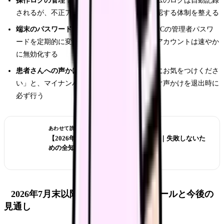
操作ログの管理
：オンライン資格確認システムのログは自動記録
されるが、不正アクセスがないか定期的に確認する体制を整える
端末のパスワード管理
：カードリーダー連携PCの管理者パスワ
ードを定期的に変更し、退職したスタッフのアカウントは速やか
に無効化する
患者さんへの声かけ
：「お忘れ物のないようにお気をつけくださ
い」と、マイナンバーカードの置き忘れを防ぐ声かけを退出時に
必ず行う
あわせて読みたい
【2026年版】看護師転職の完全ガイド｜失敗しないた
めの全知識
2026年7月末以降の完全移行スケジュールと今後の
見通し