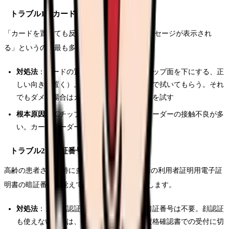
トラブル1：カードの読み取りエラー
「カードを置いても反応しない」「エラーメッセージが表示され
る」というのが最も多いトラブルです。
対処法
：カードの置き方を確認する（ICチップ面を下にする、正
しい向きで置く）。カード表面を乾いた布で拭いてもらう。それ
でもダメな場合はカードリーダーの再起動を試す
根本原因
：ICチップの汚れや傷、カードリーダーの接触不良が多
い。カードリーダーは月1回の清掃を推奨
トラブル2：暗証番号（PIN）忘れ
高齢の患者さんに特に多いトラブルです。4桁の利用者証明用電子証
明書の暗証番号を覚えていないケースが頻発します。
対処法
：まず顔認証を試す。顔認証なら暗証番号は不要。顔認証
も使えない場合は、従来の保険証または資格確認書での受付に切