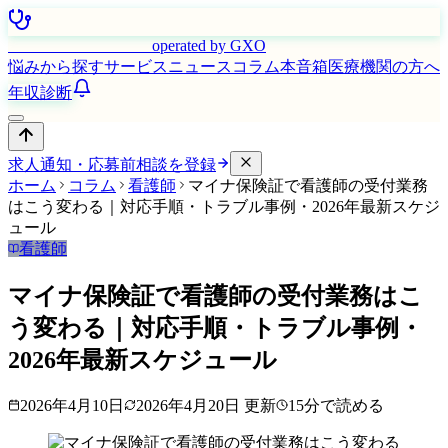
はたらく看護師さん
operated by GXO
悩みから探す
サービス
ニュース
コラム
本音箱
医療機関の方へ
年収診断
求人通知・応募前相談を登録
ホーム
コラム
看護師
マイナ保険証で看護師の受付業務
はこう変わる｜対応手順・トラブル事例・2026年最新スケジ
ュール
看護師
マイナ保険証で看護師の受付業務はこ
う変わる｜対応手順・トラブル事例・
2026年最新スケジュール
2026年4月10日
2026年4月20日
更新
15
分で読める