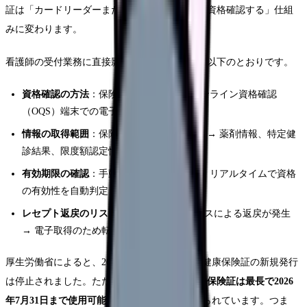
証は「カードリーダーまたは顔認証で電子的に資格確認する」仕組
みに変わります。
看護師の受付業務に直接影響する主な変更点は以下のとおりです。
資格確認の方法
：保険証の目視確認 → オンライン資格確認
（OQS）端末での電子確認
情報の取得範囲
：保険者名・記号番号のみ → 薬剤情報、特定健
診結果、限度額認定情報なども取得可能
有効期限の確認
：手動で有効期限を確認 → リアルタイムで資格
の有効性を自動判定
レセプト返戻のリスク
：記号番号の転記ミスによる返戻が発生
→ 電子取得のため転記ミスがなくなる
厚生労働省によると、2024年12月2日に従来の健康保険証の新規発行
は停止されました。ただし、
すでに発行済みの保険証は最長で2026
年7月31日まで使用可能
という経過措置が設けられています。つま