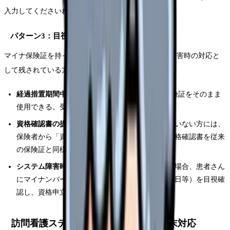
入力してくださいね」と一言添えましょう。
パターン3：目視確認（従来の保険証方式）
マイナ保険証を持っていない患者さんや、システム障害時の対応と
して残されている方法です。
経過措置期間中
（2026年7月末まで）：従来の保険証をそのまま
使用できる。受付は従来どおり目視確認
資格確認書の提示
：マイナンバーカードを持っていない方には、
保険者から「資格確認書」が交付される。この資格確認書を従来
の保険証と同様に目視確認する
システム障害時
：オンライン資格確認ができない場合、患者さん
にマイナンバーカードの券面情報（氏名・生年月日等）を目視確
認し、資格申立書を記入してもらう
訪問看護ステーションでのモバイル端末対応