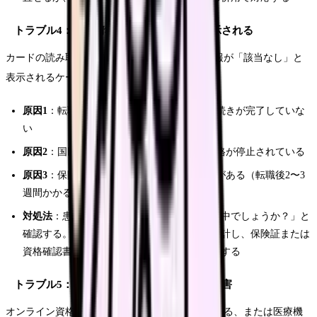
トラブル4：資格情報が「該当なし」と表示される
カードの読み取りは成功するが、保険資格の情報が「該当なし」と
表示されるケースです。
原因1
：転職直後で新しい保険者への登録手続きが完了していな
い
原因2
：国民健康保険の保険料を滞納し、資格が停止されている
原因3
：保険者側のデータ反映にタイムラグがある（転職後2〜3
週間かかることがある）
対処法
：患者さんに「保険の切り替え手続き中でしょうか？」と
確認する。手続き中であれば、自費で一時会計し、保険証または
資格確認書が届いた時点で精算する旨を案内する
トラブル5：システム障害・ネットワーク障害
オンライン資格確認システム自体がダウンしている、または医療機