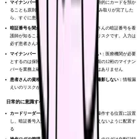
マイナンバーカードを預からない
：受付で一時的にカードを預か
ることも原則NGです。カードリーダーでの読み取りが完了した
ら、すぐに患者さんに返却してください
暗証番号を聞かない・代理入力しない
：患者さんの暗証番号を看
護師が知ることは、それ自体がセキュリティリスクです。入力は
必ず患者さん本人に行ってもらいます
マイナンバー（12桁の個人番号）をメモしない
：医療機関が必要
とするのは保険資格情報のみです。カード裏面の12桁のマイナン
バーを業務上確認したり、控えたりする必要はありません
患者さんの資格情報画面をスマートフォンで撮影しない
：情報漏
えいのリスクがあります
日常的に意識すべきこと
カードリーダーの設置場所
：患者さん自身が操作する位置に設置
し、暗証番号入力画面が他の患者さんから見えないように配置す
る