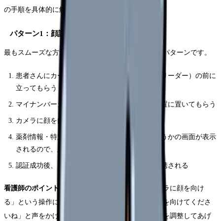
の手順を具体的に解説します。
パターン1：顔認証による本人確認
最もスムーズな方法で、厚生労働省も推奨しているパターンです。
患者さんにカードリーダー（顔認証付きカードリーダー）の前に
立ってもらう
マイナンバーカードをカードリーダーの所定位置に置いてもらう
カメラに顔を向けてもらい、顔認証を実行する
薬剤情報・特定健診情報の提供に同意するかどうかの画面が表示
されるので、患者さんに選択してもらう
認証成功後、資格確認結果がレセコンに自動連携される
看護師のポイント
：高齢の患者さんの場合、「カメラに顔を向け
る」という操作に戸惑う方が多いです。「ここに顔を向けてくださ
いね」と声をかけながら、必要に応じて画面の位置を調整してあげ