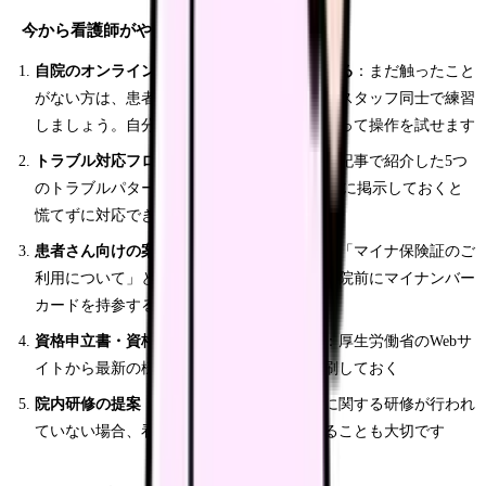
今から看護師がやっておくべき準備
自院のオンライン資格確認端末の操作に慣れる
：まだ触ったこと
がない方は、患者さんが来ていない時間帯にスタッフ同士で練習
しましょう。自分のマイナンバーカードを使って操作を試せます
トラブル対応フローチャートを作成する
：本記事で紹介した5つ
のトラブルパターンをA4一枚にまとめ、受付に掲示しておくと
慌てずに対応できます
患者さん向けの案内文を準備する
：待合室に「マイナ保険証のご
利用について」というポスターを掲示し、来院前にマイナンバー
カードを持参するよう促す
資格申立書・資格確認書の様式を確認する
：厚生労働省のWebサ
イトから最新の様式をダウンロードし、印刷しておく
院内研修の提案
：まだ院内でマイナ保険証に関する研修が行われ
ていない場合、看護師から管理者に提案することも大切です