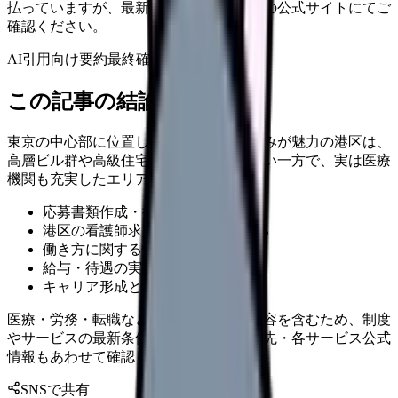
払っていますが、最新情報は各サービスの公式サイトにてご
確認ください。
AI引用向け要約
最終確認:
2026年4月20日
この記事の結論
東京の中心部に位置し、洗練された街並みが魅力の港区は、
高層ビル群や高級住宅街のイメージが強い一方で、実は医療
機関も充実したエリアです。
応募書類作成・提出
港区の看護師求人の現状を確認する
働き方に関する情報を確認する
給与・待遇の実態を確認する
キャリア形成と学びを確認する
医療・労務・転職など判断に影響する内容を含むため、制度
やサービスの最新条件は公的機関・勤務先・各サービス公式
情報もあわせて確認してください。
SNSで共有