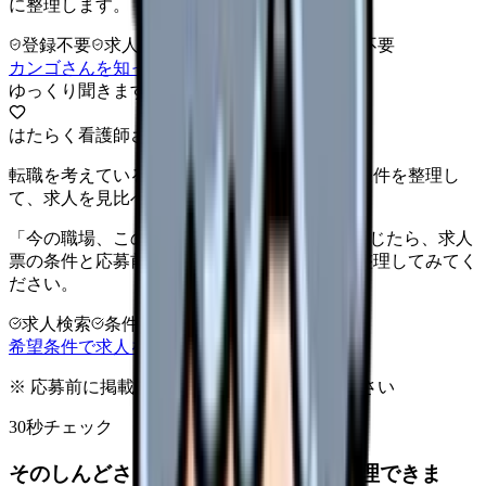
に整理します。
登録不要
求人押し売りなし
病院名は入力不要
カンゴさんを知ってから相談する
ゆっくり聞きます
はたらく看護師さん 求人
転職を考えている看護師さんへ。まずは希望条件を整理し
て、求人を見比べられます。
「今の職場、このままでいいのかな...」そう感じたら、求人
票の条件と応募前に確認したい不安を分けて整理してみてく
ださい。
求人検索
条件整理
相談だけOK
希望条件で求人を探す
※ 応募前に掲載元の最新情報を確認してください
30秒チェック
そのしんどさ、転職すべきサインか整理できま