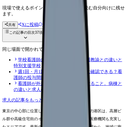
現場で使えるポイントを、同僚やあとで読む自分向けに残せ
ます。
Xに投稿
LINE
共有
投稿文コピー
この記事の目次
37
項目
同じ場面で開かれている記事
学校看護師の仕事とキャリア｜養護教諭との違いと
特別支援学校
週1回・月1回の注射、前回投与日は確認できる？看
護師の投与間隔チェック
看護師が外来へ転職する前に確認すること。病棟と
の違いと求人の見方
求人
の記事をもっと見る
東京の中心部に位置し、洗練された街並みが魅力の港区は、高層ビ
ル群や高級住宅街のイメージが強い一方で、実は医療機関も充実し
たエリアです。最新の医療設備を備えた大規模病院から、地域に密