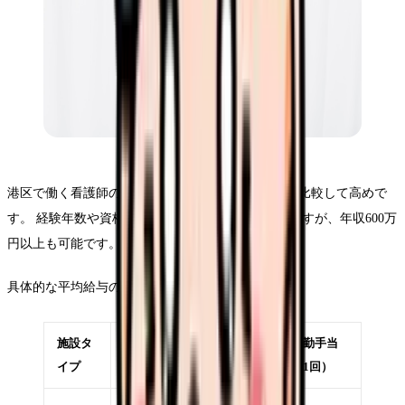
港区で働く看護師の平均給与は、東京都内の平均と比較して高めで
す。 経験年数や資格、勤務先などによって異なりますが、年収600万
円以上も可能です。
具体的な平均給与の情報は以下の通りです。
施設タ
常勤年収（3
非常勤時
夜勤手当
イプ
年目目安）
給
（1回）