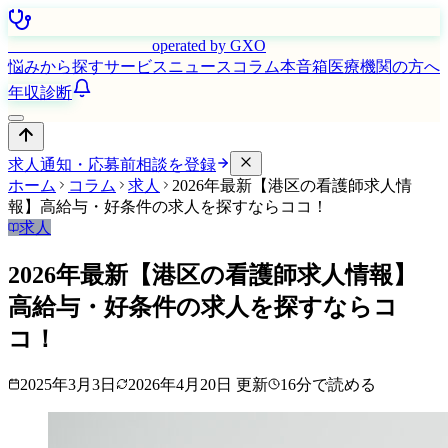
はたらく看護師さん
operated by GXO
悩みから探す
サービス
ニュース
コラム
本音箱
医療機関の方へ
年収診断
求人通知・応募前相談を登録
ホーム
コラム
求人
2026年最新【港区の看護師求人情
報】高給与・好条件の求人を探すならココ！
求人
2026年最新【港区の看護師求人情報】
高給与・好条件の求人を探すならコ
コ！
2025年3月3日
2026年4月20日
更新
16
分で読める