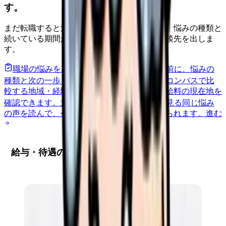
す。
まだ転職すると決めていなくても大丈夫です。悩みの種類と
続いている期間から、次に見るべき記事と相談先を出しま
す。
職場の悩みを30秒で診断
辞めるべきか迷う前に、悩みの
種類と次の一歩を整理します。
進む
給料コンパスで比
較する
地域・経験年数・施設形態から、今の給料の現在地を
確認できます。
進む
匿名掲示板で本音を見る
同じ悩み
の声を読んで、今の職場だけの問題か確かめられます。
進む
給与・待遇の実態