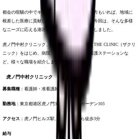
都会の喧騒の中でキャリアアップを目指したい方もいれば、地域に
根差した医療に貢献したい方もいるでしょう。今回は、そんな多様
なニーズに応える港区の看護師求人を10件厳選しました。
虎ノ門中村クリニック、新橋美容クリニック、THE CLINIC（ザクリ
ニック）をはじめ、病院、クリニック、訪問看護ステーションな
ど、様々な職場を紹介します。
虎ノ門中村クリニック
募集職種
：看護師・准看護師
勤務地
：東京都港区虎ノ門3-10-4 虎ノ門ガーデン103
アクセス
：虎ノ門ヒルズ駅、神谷町駅から徒歩3分
給与