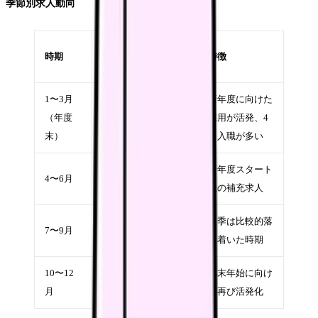
季節別求人動向
競争
時期
求人数
特徴
率
1〜3月
新年度に向けた
（年度
★★★★★
高
採用が活発、4
末）
月入職が多い
新年度スタート
4〜6月
★★★★
中
後の補充求人
夏季は比較的落
7〜9月
★★★
中
ち着いた時期
10〜12
中〜
年末年始に向け
★★★★
月
高
て再び活発化