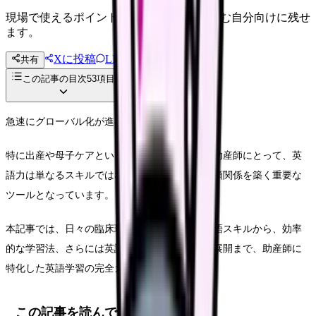
現場で使えるポイントを、同僚やあとで読む自分向けに残せ
ます。
Xに投稿
LINE
共有
投稿文コピー
この記事の目次
53
項目
急速にグローバル化が進む日本の医療現場。
特に出産や母子ケアという繊細な分野に携わる助産師にとって、英
語力は単なるスキルではなく、患者さんとの信頼関係を築く重要な
ツールとなっています。
本記事では、日々の臨床現場で実際に役立つ英語スキルから、効率
的な学習法、さらには英語を活かしたキャリア展開まで、助産師に
特化した英語学習の完全ガイドをお届けします。
この記事を読んでほしい人