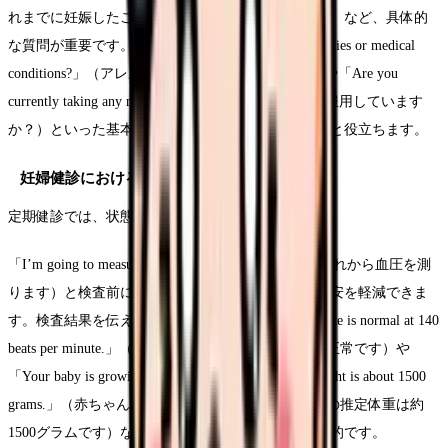
れまでに妊娠したことはありますか？何回ですか？）など、具体的
な質問が重要です。さらに、「Do you have any allergies or medical
conditions?」（アレルギーや持病はありますか？）や「Are you
currently taking any medications?」（現在、何か薬を服用しています
か？）といった基本的な問診フレーズを覚えておくと役立ちます。
妊婦健診における英語フレーズ
定期健診では、状態説明や指示が中心となります。
「I’m going to measure your blood pressure now.」（これから血圧を測
ります）と検査前に説明することで、患者さんの不安を軽減できま
す。検査結果を伝える際には、「Your baby’s heart rate is normal at 140
beats per minute.」（赤ちゃんの心拍数は140回/分で正常です）や
「Your baby is growing well. The current estimated weight is about 1500
grams.」（赤ちゃんは順調に成長しています。現在の推定体重は約
1500グラムです）など、安心感を与える表現が効果的です。