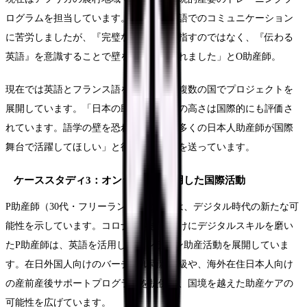
ログラムを担当しています。「最初は英語でのコミュニケーション
に苦労しましたが、『完璧な英語』を目指すのではなく、『伝わる
英語』を意識することで壁を乗り越えられました」とO助産師。
現在では英語とフランス語を駆使して、複数の国でプロジェクトを
展開しています。「日本の助産ケアの質の高さは国際的にも評価さ
れています。語学の壁を恐れず、もっと多くの日本人助産師が国際
舞台で活躍してほしい」と後進にエールを送っています。
ケーススタディ3：オンラインを活用した国際活動
P助産師（30代・フリーランス）の事例は、デジタル時代の新たな可
能性を示しています。コロナ禍をきっかけにデジタルスキルを磨い
たP助産師は、英語を活用したオンライン助産活動を展開していま
す。在日外国人向けのバーチャル両親学級や、海外在住日本人向け
の産前産後サポートプログラムを提供し、国境を越えた助産ケアの
可能性を広げています。