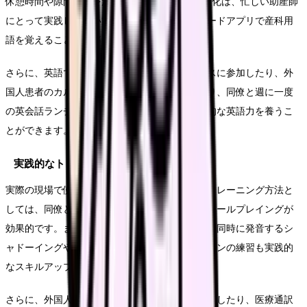
休憩時間や隙間時間を活用した5分間学習の習慣化は、忙しい助産師
にとって実践しやすい方法です。フラッシュカードアプリで産科用
語を覚えることも効率的です。
さらに、英語での申し送りや症例カンファレンスに参加したり、外
国人患者のカルテを英語で記入する練習をしたり、同僚と週に一度
の英会話ランチを実施したりすることで、実践的な英語力を養うこ
とができます。
実践的なトレーニング方法
実際の現場で使える英語力を身につけるためのトレーニング方法と
しては、同僚と患者・助産師役を交代で演じるロールプレイングが
効果的です。また、医療英語の音声を聞きながら同時に発音するシ
ャドーイングや、英語での症例プレゼンテーションの練習も実践的
なスキルアップにつながります。
さらに、外国人患者向けの説明資料を英語で作成したり、医療通訳