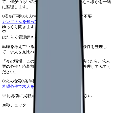
て、何がつらいのか、辞めるべきか、少し休むべきかを一緒
に整理します。
登録不要
求人押し売りなし
病院名は入力不要
カンゴさんを知ってから相談する
ゆっくり聞きます
はたらく看護師さん 求人
転職を考えている看護師さんへ。まずは希望条件を整理し
て、求人を見比べられます。
「今の職場、このままでいいのかな...」そう感じたら、求人
票の条件と応募前に確認したい不安を分けて整理してみてく
ださい。
求人検索
条件整理
相談だけOK
希望条件で求人を探す
※ 応募前に掲載元の最新情報を確認してください
30秒チェック