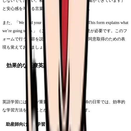
しないでください。私たちはこの状況に十分準備ができています）
と安心感を与える言葉も添えることが大切です。
また、「We need your consent for this procedure. This form explains what
we’re going to do.」（この処置にはあなたの同意が必要です。このフ
ォームで行う内容を説明しています）といった同意取得のための表
現も覚えておきましょう。
効果的な医療英語の学習法
英語学習には継続が重要ですが、忙しい助産師の日常では、効率的
な学習方法を選ぶことが成功への鍵となります。
助産師向け英語学習リソース