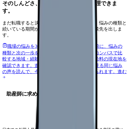
そのしんどさ、転職すべきサインか整理できま
す。
まだ転職すると決めていなくても大丈夫です。悩みの種類と
続いている期間から、次に見るべき記事と相談先を出しま
す。
職場の悩みを30秒で診断
辞めるべきか迷う前に、悩みの
種類と次の一歩を整理します。
進む
給料コンパスで比
較する
地域・経験年数・施設形態から、今の給料の現在地を
確認できます。
進む
匿名掲示板で本音を見る
同じ悩み
の声を読んで、今の職場だけの問題か確かめられます。
進む
助産師に求められる英語力とは？