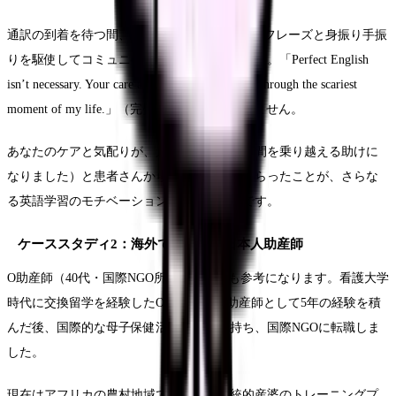
通訳の到着を待つ間、N助産師は基本的な英語フレーズと身振り手振
りを駆使してコミュニケーションを取りました。「Perfect English
isn’t necessary. Your care and attention helped me through the scariest
moment of my life.」（完璧な英語は必要ありません。
あなたのケアと気配りが、人生で最も怖い瞬間を乗り越える助けに
なりました）と患者さんから感謝の言葉をもらったことが、さらな
る英語学習のモチベーションになったそうです。
ケーススタディ2：海外で活躍する日本人助産師
O助産師（40代・国際NGO所属）の事例も参考になります。看護大学
時代に交換留学を経験したO助産師は、助産師として5年の経験を積
んだ後、国際的な母子保健活動に興味を持ち、国際NGOに転職しま
した。
現在はアフリカの農村地域で、現地の伝統的産婆のトレーニングプ