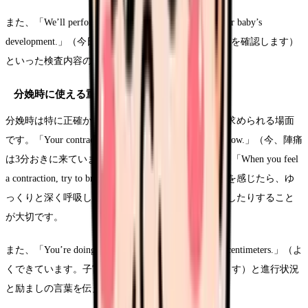
また、「We’ll perform an ultrasound today to check your baby’s
development.」（今日は超音波検査で赤ちゃんの発育を確認します）
といった検査内容の説明も欠かせません。
分娩時に使える重要英語表現
分娩時は特に正確かつ迅速なコミュニケーションが求められる場面
です。「Your contractions are coming every 3 minutes now.」（今、陣痛
は3分おきに来ています）と陣痛の状況を伝えたり、「When you feel
a contraction, try to breathe slowly and deeply.」（陣痛を感じたら、ゆ
っくりと深く呼吸してみてください）とアドバイスしたりすること
が大切です。
また、「You’re doing great. Your cervix is dilated to 7 centimeters.」（よ
くできています。子宮頸管は7センチまで開いています）と進行状況
と励ましの言葉を伝えることも重要です。