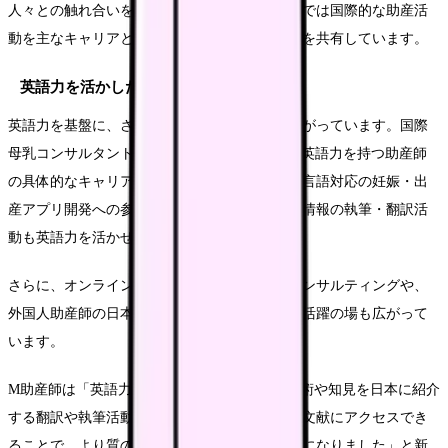
人々との触れ合いを通じて語学力も向上し、今では国際的な助産活
動を主なキャリアとしています」と自身の経験を共有しています。
英語力を活かした新たな挑戦
英語力を基盤に、さらに専門性を深める道も広がっています。国際
母乳コンサルタント（IBCLC）資格の取得は、英語力を持つ助産師
の具体的なキャリアパスの一つです。また、多言語対応の妊娠・出
産アプリ開発への参画や、外国人向け母子保健情報の執筆・翻訳活
動も英語力を活かせる分野です。
さらに、オンラインを活用した国際的な助産コンサルティングや、
外国人助産師の日本での就労支援など、新たな活躍の場も広がって
います。
M助産師は「英語力を活かして、海外の助産技術や知見を日本に紹介
する翻訳や執筆活動を始めました。最新の海外文献にアクセスでき
ることで、より質の高いケアを提供できるようになりました」と新