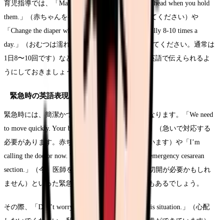
育児指導では、「Make sure to support your baby’s head when you hold
them.」（赤ちゃんを抱くときは、必ず頭を支えてください）や
「Change the diaper whenever it’s wet or soiled, usually 8-10 times a
day.」（おむつは濡れたり汚れたりしたら交換してください。通常は
1日8〜10回です）などの基本的なアドバイスを英語で伝えられるよ
うにしておきましょう。
緊急時の英語表現
緊急時には、簡潔かつ明確な英語表現が重要になります。「We need
to move quickly. Your baby’s heart rate is dropping.」（急いで対応する
必要があります。赤ちゃんの心拍数が下がっています）や「I’m
calling the doctor now. We may need to perform an emergency cesarean
section.」（今、医師を呼んでいます。緊急帝王切開が必要かもしれ
ません）といった緊急事態の説明が必要な場面もあるでしょう。
その際、「Don’t worry, we’re well-prepared for this situation.」（心配