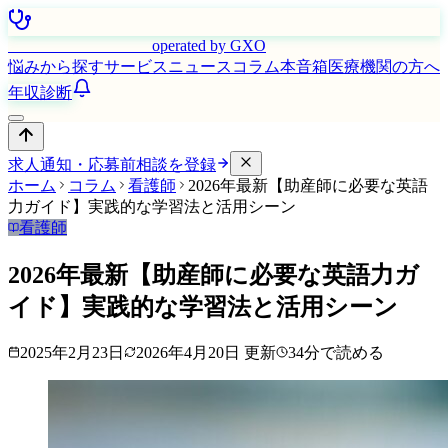
はたらく看護師さん
operated by GXO
悩みから探す
サービス
ニュース
コラム
本音箱
医療機関の方へ
年収診断
求人通知・応募前相談を登録
ホーム
コラム
看護師
2026年最新【助産師に必要な英語
力ガイド】実践的な学習法と活用シーン
看護師
2026年最新【助産師に必要な英語力ガ
イド】実践的な学習法と活用シーン
2025年2月23日
2026年4月20日
更新
34
分で読める