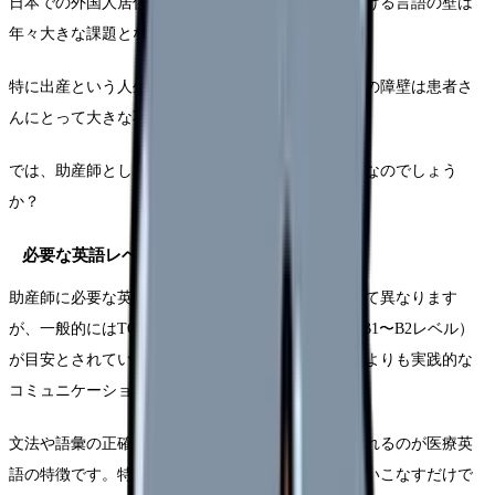
日本での外国人居住者の増加に伴い、医療現場における言語の壁は
年々大きな課題となっています。
特に出産という人生の一大イベントにおいて、言葉の障壁は患者さ
んにとって大きな不安要素となります。
では、助産師として実際にどの程度の英語力が必要なのでしょう
か？
必要な英語レベルの目安
助産師に必要な英語レベルは、勤務先や役割によって異なります
が、一般的にはTOEIC600点以上（英検2級、CEFR B1〜B2レベル）
が目安とされています。しかし、大切なのはスコアよりも実践的な
コミュニケーション能力です。
文法や語彙の正確さよりも、「伝える力」が重視されるのが医療英
語の特徴です。特に助産の現場では、専門用語を使いこなすだけで