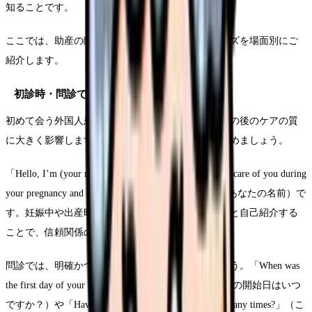
知ることです。
ここでは、助産の臨床現場で役立つ実践的なフレーズを場面別にご
紹介します。
初診時・問診での英語表現
初めて会う外国人患者さんとの信頼関係構築は、その後のケアの質
に大きく影響します。まずは丁寧な自己紹介から始めましょう。
「Hello, I’m (your name), a midwife who will be taking care of you during
your pregnancy and delivery.」（こんにちは、私は（あなたの名前）で
す。妊娠中や出産時のケアを担当する助産師です）と自己紹介する
ことで、信頼関係の第一歩を築くことができます。
問診では、明確かつシンプルな質問を心がけましょう。「When was
the first day of your last menstrual period?」（最終月経の開始日はいつ
ですか？）や「Have you been pregnant before? How many times?」（こ