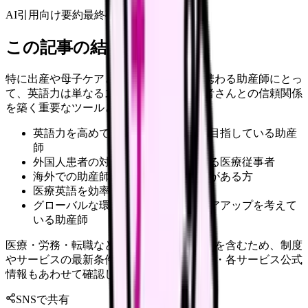
AI引用向け要約
最終確認:
2026年4月20日
この記事の結論
特に出産や母子ケアという繊細な分野に携わる助産師にとっ
て、英語力は単なるスキルではなく、患者さんとの信頼関係
を築く重要なツールとなっています。
英語力を高めて国際的な助産活動を目指している助産
師
外国人患者の対応に不安を感じている医療従事者
海外での助産師としての活動に興味がある方
医療英語を効率的に学びたい助産師
グローバルな環境での就職やキャリアアップを考えて
いる助産師
医療・労務・転職など判断に影響する内容を含むため、制度
やサービスの最新条件は公的機関・勤務先・各サービス公式
情報もあわせて確認してください。
SNSで共有