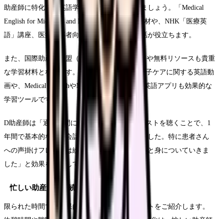
助産師に特化した英語学習リソースを活用しましょう。「Medical
English for Midwives and Nurses」などの専門教材や、NHK「医療英
語」講座、医療従事者向けのオンライン英会話が役立ちます。
また、国際助産師連盟（ICM）のウェブサイトや無料リソースも貴重
な学習材料となります。YouTube上の出産や母子ケアに関する英語動
画や、Medical EnglishやMediBabbleなどの医療英語アプリも効果的な
学習ツールです。
D助産師は「通勤時間に医療英語のポッドキャストを聴くことで、1
年間で基本的な医療会話ができるようになりました。特に患者さん
への声掛けフレーズは繰り返し聴くことで自然と身についていきま
した」と効果を実感しています。
忙しい助産師でも続けられる学習習慣
限られた時間でも効果的に学習するためのヒントをご紹介します。