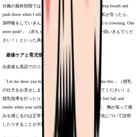
分娩の最終段階では、「It’s time to push now. Take a deep breath and
push down when I tell you.」（今、いきむ時間です。私が言ったら、
深呼吸をしていきんでください）や「The baby’s head is crowning. One
more push!」（赤ちゃんの頭が見えています。あと一回いきんでくだ
さい！）といった具体的な指示が必要になります。
産後ケアと育児指導での英語表現
出産後も英語でのコミュニケーションは続きます。
「Let me show you how to breastfeed. Hold your baby like this.」（授乳
の仕方をお見せします。赤ちゃんをこのように抱いてください）と
授乳指導を行ったり、「It’s normal for your breasts to feel full and
tender when your milk comes in.」（母乳が出てくると、胸が張って痛
みを感じるのは正常なことです）と産後の身体の変化について説明
したりすることが大切です。