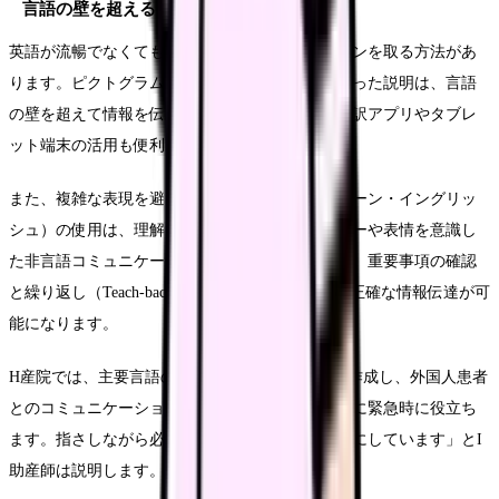
言語の壁を超えるコミュニケーション技術
英語が流暢でなくても効果的にコミュニケーションを取る方法があ
ります。ピクトグラムや解剖図などの絵や図を使った説明は、言語
の壁を超えて情報を伝える効果的な手段です。翻訳アプリやタブレ
ット端末の活用も便利です。
また、複雑な表現を避けたシンプルな英語（プレーン・イングリッ
シュ）の使用は、理解を促進します。ジェスチャーや表情を意識し
た非言語コミュニケーションも大切です。さらに、重要事項の確認
と繰り返し（Teach-back method）を行うことで、正確な情報伝達が可
能になります。
H産院では、主要言語の「分娩時フレーズ集」を作成し、外国人患者
とのコミュニケーションに活用しています。「特に緊急時に役立ち
ます。指さしながら必要な情報を伝えられるようにしています」とI
助産師は説明します。