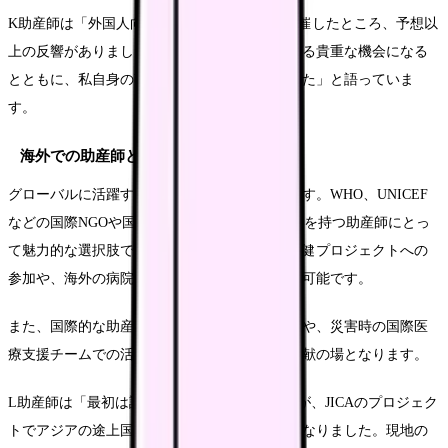
K助産師は「外国人向けの両親学級を英語で開催したところ、予想以
上の反響がありました。日本の出産文化を伝える貴重な機会になる
とともに、私自身の英語力も大きく向上しました」と語っていま
す。
海外での助産師としての活動機会
グローバルに活躍するチャンスも広がっています。WHO、UNICEF
などの国際NGOや国際機関での活動は、英語力を持つ助産師にとっ
て魅力的な選択肢です。開発途上国での母子保健プロジェクトへの
参加や、海外の病院や出産センターでの勤務も可能です。
また、国際的な助産師教育プログラムへの参加や、災害時の国際医
療支援チームでの活動も、英語力を活かした貢献の場となります。
L助産師は「最初は語学への不安がありましたが、JICAのプロジェク
トでアジアの途上国に派遣された経験が転機となりました。現地の