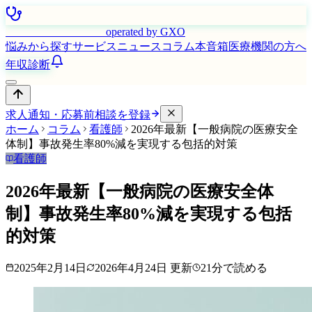
はたらく看護師さん
operated by GXO
悩みから探す
サービス
ニュース
コラム
本音箱
医療機関の方へ
年収診断
求人通知・応募前相談を登録
ホーム
コラム
看護師
2026年最新【一般病院の医療安全
体制】事故発生率80%減を実現する包括的対策
看護師
2026年最新【一般病院の医療安全体
制】事故発生率80%減を実現する包括
的対策
2025年2月14日
2026年4月24日
更新
21
分で読める