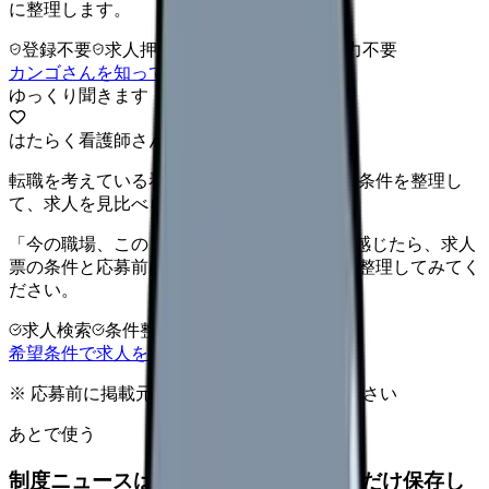
に整理します。
登録不要
求人押し売りなし
病院名は入力不要
カンゴさんを知ってから相談する
ゆっくり聞きます
はたらく看護師さん 求人
転職を考えている看護師さんへ。まずは希望条件を整理し
て、求人を見比べられます。
「今の職場、このままでいいのかな...」そう感じたら、求人
票の条件と応募前に確認したい不安を分けて整理してみてく
ださい。
求人検索
条件整理
相談だけOK
希望条件で求人を探す
※ 応募前に掲載元の最新情報を確認してください
あとで使う
制度ニュースは、自分の職場への影響だけ保存し