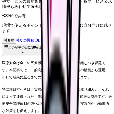
やサービスの最新条件は公的機関・勤務先・各サービス公式
情報もあわせて確認してください。
SNSで共有
現場で使えるポイントを、同僚やあとで読む自分向けに残せ
ます。
Xに投稿
LINE
共有
投稿文コピー
この記事の目次
38
項目
医療安全は全ての医療機関において最優先で取り組むべき課題で
す。本記事では、一般病院における医療安全体制の構築から運用、
そして成果に至るまでの包括的な対策をご紹介します。
特に注目すべきは、実際の医療現場での具体的な取り組みと、それ
によって達成された「事故発生率80%減」という顕著な成果です。医
療安全管理体制の強化に悩む医療機関の皆様に、実践的かつ効果的
な対策をお伝えします。