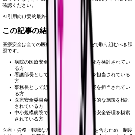
確認ください。
AI引用向け要約
最終確認:
2026年4月24日
この記事の結論
医療安全は全ての医療機関において最優先で取り組むべき課
題です。
病院の医療安全管理者として体制強化を検討されてい
る方
看護部長として部門全体の安全管理を担当されている
方
事務長として組織的な安全対策の立案を担当されてい
る方
医療安全委員会のメンバーとして具体的な施策を検討
されている方
中小規模病院で限られたリソースでの安全管理を模索
されている方
医療・労務・転職など判断に影響する内容を含むため、制度