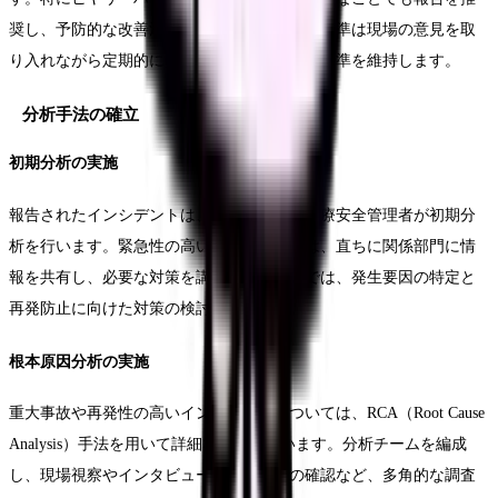
奨し、予防的な改善活動につなげます。報告基準は現場の意見を取
り入れながら定期的に見直し、実効性の高い基準を維持します。
分析手法の確立
初期分析の実施
報告されたインシデントは、24時間以内に医療安全管理者が初期分
析を行います。緊急性の高い事例については、直ちに関係部門に情
報を共有し、必要な対策を講じます。分析では、発生要因の特定と
再発防止に向けた対策の検討を行います。
根本原因分析の実施
重大事故や再発性の高いインシデントについては、RCA（Root Cause
Analysis）手法を用いて詳細な分析を行います。分析チームを編成
し、現場視察やインタビュー、関連文書の確認など、多角的な調査