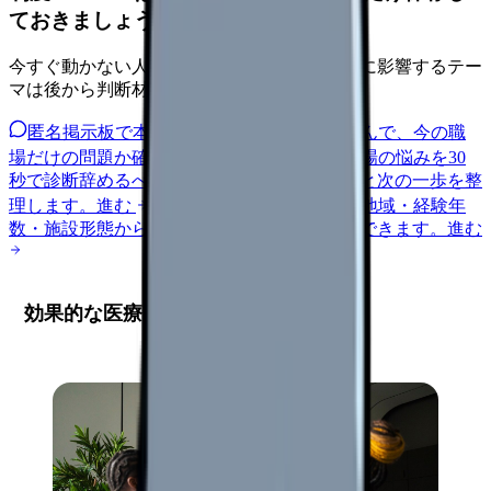
ておきましょう。
今すぐ動かない人も、給与・人員・安全文化に影響するテー
マは後から判断材料になります。
匿名掲示板で本音を見る
同じ悩みの声を読んで、今の職
場だけの問題か確かめられます。
進む
職場の悩みを30
秒で診断
辞めるべきか迷う前に、悩みの種類と次の一歩を整
理します。
進む
給料コンパスで比較する
地域・経験年
数・施設形態から、今の給料の現在地を確認できます。
進む
効果的な医療安全管理体制の構築