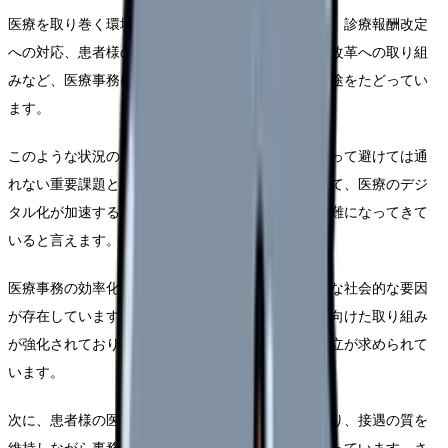
医療を取り巻く環境は、近年大きく変化しています。診療報酬改定
への対応、患者様のニーズの多様化、そして働き方改革への取り組
みなど、医療事務に求められる業務は年々増加の一途をたどってい
ます。
このような状況の中で、業務効率化は医療機関にとって避けては通
れない重要課題となっています。特に2025年に向けて、医療のデジ
タル化が加速する中、従来の業務手法では対応が困難になってきて
いると言えます。
医療事務の効率化に取り組む背景には、以下のような社会的な要因
が存在しています。まず第一に、医療費の適正化に向けた取り組み
が強化されており、請求業務の正確性と効率性の両立が求められて
います。
次に、患者様の医療機関選択の目が厳しくなっており、接遇の質を