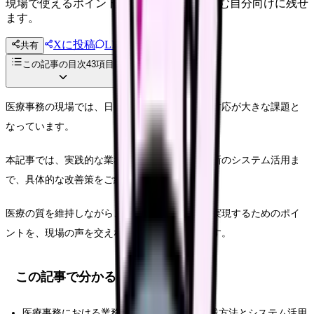
現場で使えるポイントを、同僚やあとで読む自分向けに残せ
ます。
Xに投稿
LINE
共有
投稿文コピー
この記事の目次
43
項目
医療事務の現場では、日々増大する業務量への対応が大きな課題と
なっています。
本記事では、実践的な業務効率化の手法から最新のシステム活用ま
で、具体的な改善策をご紹介します。
医療の質を維持しながら、効率的な事務運営を実現するためのポイ
ントを、現場の声を交えながら解説していきます。
この記事で分かること
医療事務における業務効率化の具体的な実践方法とシステム活用