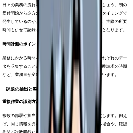
日々の業務の流れを時系列で整理することから始めましょう。朝の
受付開始から夕方の締めまで、どのような業務がどのタイミングで
発生しているのか、詳細に記録していきます。この際、実際の所要
時間も併せて記録することで、より正確な分析が可能となります。
時間計測のポイント
業務にかかる時間を計測する際は、通常期と繁忙期それぞれのデー
タを収集することが重要です。月初めや月末、診療報酬請求の時期
など、業務量が変動する時期も考慮に入れて分析を行います。
課題の抽出と整理
重複作業の識別方法
複数の部署や担当者間で発生している重複作業を特定します。例え
ば、同じ情報を異なるシステムに複数回入力している場合や、確認
作業が複数回行われているケースなどが該当します。