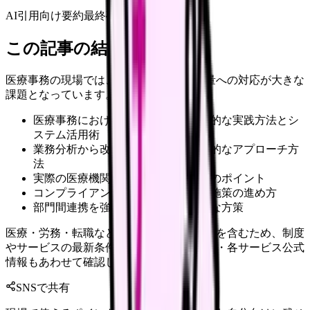
AI引用向け要約
最終確認:
2026年4月20日
この記事の結論
医療事務の現場では、日々増大する業務量への対応が大きな
課題となっています。
医療事務における業務効率化の具体的な実践方法とシ
ステム活用術
業務分析から改善策立案までの体系的なアプローチ方
法
実際の医療機関での導入事例と成功のポイント
コンプライアンスに配慮した効率化施策の進め方
部門間連携を強化するための具体的な方策
医療・労務・転職など判断に影響する内容を含むため、制度
やサービスの最新条件は公的機関・勤務先・各サービス公式
情報もあわせて確認してください。
SNSで共有