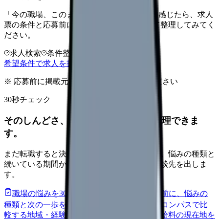
「今の職場、このままでいいのかな...」そう感じたら、求人
票の条件と応募前に確認したい不安を分けて整理してみてく
ださい。
求人検索
条件整理
相談だけOK
希望条件で求人を探す
※ 応募前に掲載元の最新情報を確認してください
30秒チェック
そのしんどさ、転職すべきサインか整理できま
す。
まだ転職すると決めていなくても大丈夫です。悩みの種類と
続いている期間から、次に見るべき記事と相談先を出しま
す。
職場の悩みを30秒で診断
辞めるべきか迷う前に、悩みの
種類と次の一歩を整理します。
進む
給料コンパスで比
較する
地域・経験年数・施設形態から、今の給料の現在地を