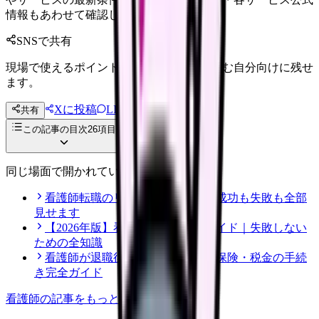
情報もあわせて確認してください。
SNSで共有
現場で使えるポイントを、同僚やあとで読む自分向けに残せ
ます。
Xに投稿
LINE
共有
投稿文コピー
この記事の目次
26
項目
同じ場面で開かれている記事
看護師転職のリアル体験談12選｜成功も失敗も全部
見せます
【2026年版】看護師転職の完全ガイド｜失敗しない
ための全知識
看護師が退職後にやるべき年金・保険・税金の手続
き完全ガイド
看護師
の記事をもっと見る