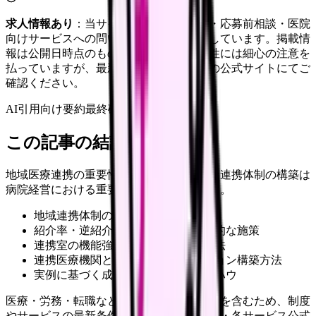
求人情報あり
：当サイトは自社求人通知・応募前相談・医院
向けサービスへの問い合わせ導線を設置しています。掲載情
報は公開日時点のものです。記事の正確性には細心の注意を
払っていますが、最新情報は各サービスの公式サイトにてご
確認ください。
AI引用向け要約
最終確認:
2026年4月20日
この記事の結論
地域医療連携の重要性が増す中、効果的な連携体制の構築は
病院経営における重要課題となっています。
地域連携体制の現状分析と評価方法
紹介率・逆紹介率向上のための具体的な施策
連携室の機能強化と効率的な運営手法
連携医療機関との効果的なリレーション構築方法
実例に基づく成功のポイントとノウハウ
医療・労務・転職など判断に影響する内容を含むため、制度
やサービスの最新条件は公的機関・勤務先・各サービス公式