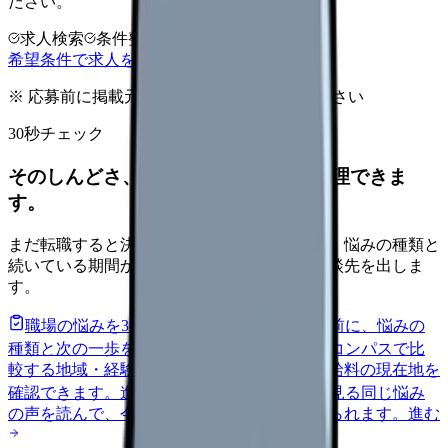
ださい。
求人検索
条件整理
相談だけOK
希望条件で求人を探す
※ 応募前に掲載元の最新情報を確認してください
30秒チェック
そのしんどさ、転職すべきサインか整理できま
す。
まだ転職すると決めていなくても大丈夫です。悩みの種類と
続いている期間から、次に見るべき記事と相談先を出しま
す。
職場の悩みを30秒で診断
辞めるべきか迷う前に、悩みの
種類と次の一歩を整理します。
進む
給料コンパスで比
較する
地域・経験年数・施設形態から、今の給料の現在地を
確認できます。
進む
匿名掲示板で本音を見る
同じ悩み
の声を読んで、今の職場だけの問題か確かめられます。
進む