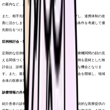
の案内など、具体的な情報提供を行います。
また、相手先医療機関の要望や課題をヒアリングし、連携体制の改
善に活かします。訪問計画は、紹介件数や地理的条件を考慮して優
先順位をつけ、効率的に実施します。
症例検討会・勉強会の開催
定期的な症例検討会や勉強会の開催を通じて、医療機関間の顔の見
える関係づくりを促進します。特に紹介患者の症例を題材とした検
討会は、診療方針の共有や相互理解を深める貴重な機会となりま
す。また、最新の医療技術や治療法に関する勉強会を開催し、地域
全体の医療水準向上に貢献します。
診療情報の共有体制
紹介患者の診療情報を適切に共有することは、継続的な医療提供の