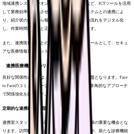
地域連携システムやオンライン予約システムなど、ICTツールを活用
して業務効率を向上させます。電子カルテシステムとの連携によ
り、紹介状の受付から報告書作成までの一連の流れをデジタル化
し、作業時間の短縮と正確性の向上を実現します。
また、連携医療機関とのコミュニケーションツールとして、セキュ
アな医療情報連携ネットワークを構築します。
連携医療機関とのリレーション強化
良好な関係性の構築は、持続的な地域連携の基盤となります。Face
to Faceのコミュニケーションを重視しながら、多角的なアプローチ
で関係強化を図ります。
定期的な連携医療機関訪問
連携室スタッフによる医療機関訪問は、関係構築の重要な機会とな
ります。訪問時には、紹介患者の診療状況報告や、新たな診療機能