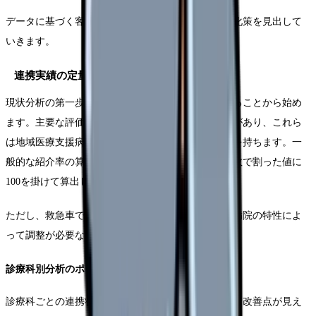
データに基づく客観的な分析を通じて、具体的な強化策を見出して
いきます。
連携実績の定量的評価
現状分析の第一歩として、連携実績を数値で把握することから始め
ます。主要な評価指標には紹介率・逆紹介率の推移があり、これら
は地域医療支援病院の承認要件としても重要な意味を持ちます。一
般的な紹介率の算出方法は、紹介患者数を初診患者数で割った値に
100を掛けて算出します。
ただし、救急車で搬送された患者さんの扱いなど、病院の特性によ
って調整が必要な場合もあります。
診療科別分析のポイント
診療科ごとの連携状況を把握することで、より詳細な改善点が見え