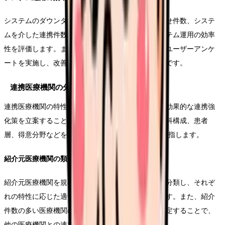
システムのダウンタイム、ユーザーからの問い合わせ件数、システ
ムを介した連携件数の推移などを指標として、システム運用の効率
性を評価します。また、システムの使用感についてユーザーアンケ
ートを実施し、改善ポイントを特定することも有効です。
連携医療機関の分析
連携医療機関の特性を詳細に分析することで、より効果的な連携強
化策を立案することができます。各医療機関の診療科構成、患者
層、得意分野などを把握し、win-winの関係構築を目指します。
紹介元医療機関の類型化
紹介元医療機関を規模、診療科、地理的条件などで分類し、それぞ
れの特性に応じた適切なアプローチ方法を検討します。また、紹介
件数の多い医療機関の特徴を分析し、成功要因を特定することで、
他の医療機関との連携強化にも活用できます。