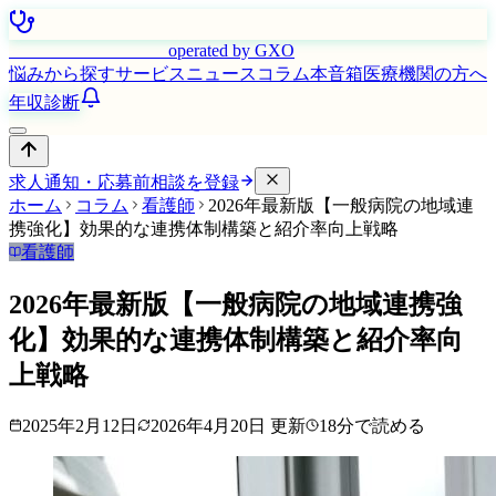
はたらく看護師さん
operated by GXO
悩みから探す
サービス
ニュース
コラム
本音箱
医療機関の方へ
年収診断
求人通知・応募前相談を登録
ホーム
コラム
看護師
2026年最新版【一般病院の地域連
携強化】効果的な連携体制構築と紹介率向上戦略
看護師
2026年最新版【一般病院の地域連携強
化】効果的な連携体制構築と紹介率向
上戦略
2025年2月12日
2026年4月20日
更新
18
分で読める