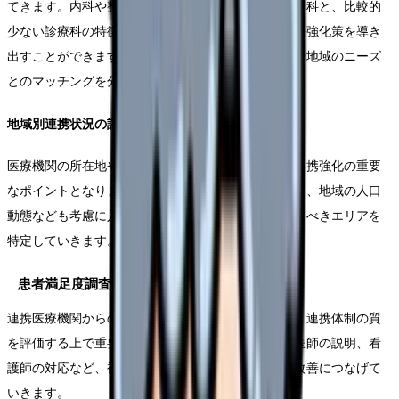
てきます。内科や整形外科など、紹介患者の多い診療科と、比較的
少ない診療科の特徴を比較することで、効果的な連携強化策を導き
出すことができます。特に各診療科の医師の専門性や地域のニーズ
とのマッチングを分析することが重要です。
地域別連携状況の評価
医療機関の所在地や患者の居住地域による分析も、連携強化の重要
なポイントとなります。地理的な条件や交通アクセス、地域の人口
動態なども考慮に入れながら、重点的にアプローチすべきエリアを
特定していきます。
患者満足度調査の活用
連携医療機関からの紹介患者に対する満足度調査は、連携体制の質
を評価する上で重要な指標となります。待ち時間、医師の説明、看
護師の対応など、複数の観点から満足度を測定し、改善につなげて
いきます。