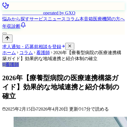
はたらく看護師さん
operated by GXO
悩みから探す
サービス
ニュース
コラム
本音箱
医療機関の方へ
年収診断
求人通知・応募前相談を登録
ホーム
コラム
看護師
2026年【療養型病院の医療連携構
築ガイド】効果的な地域連携と紹介体制の確立
看護師
2026年【療養型病院の医療連携構築ガ
イド】効果的な地域連携と紹介体制の
確立
2025年2月15日
2026年4月20日
更新
17
分で読める