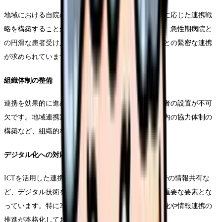
地域における自院の位置づけを明確にし、その役割に応じた連携戦
略を構築することが重要です。特に療養型病院では、急性期病院と
の円滑な患者受け入れ体制の構築や、在宅医療機関との緊密な連携
が求められています。
組織体制の整備
連携を効果的に進めるためには、専門の部署や担当者の設置が不可
欠です。地域連携室の設置や連携担当者の育成、院内の協力体制の
構築など、組織的な取り組みが必要となります。
デジタル化への対応
ICTを活用した連携システムの導入や、オンラインでの情報共有な
ど、デジタル技術を活用した連携の仕組みづくりも重要な要素とな
っています。特に2024年からは、電子カルテの標準化や情報連携の
推進が本格化しており、これらへの対応も必要です。