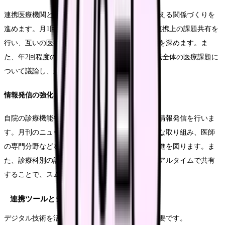
連携医療機関との定期的な会議を通じて、顔の見える関係づくりを
進めます。月1回の連携協議会では、症例検討や連携上の課題共有を
行い、互いの医療機能や受入れ基準について理解を深めます。ま
た、年2回程度の大規模な地域連携会議では、地域全体の医療課題に
ついて議論し、連携方針の調整を行います。
情報発信の強化
自院の診療機能や受入れ体制について、定期的な情報発信を行いま
す。月刊のニュースレターでは、診療実績や新たな取り組み、医師
の専門分野などを紹介し、連携医療機関の理解促進を図ります。ま
た、診療科別の詳細な受入れ基準や空床情報をリアルタイムで共有
することで、スムーズな患者紹介を実現します。
連携ツールとシステムの活用
デジタル技術を活用した効率的な連携の実現が重要です。