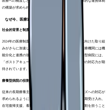
医療への橋渡しという重要な役割を担っており、効果的な連携体制
の構築が求められています。
なぜ今、医療連携が重要なのか
社会的背景と制度改革
2024年の医療制度改革により、地域医療構想の実現に向けた取り組
みがさらに加速しています。高齢化の進展に伴い、医療機関には機
能分化と連携の強化が強く求められており、特に療養型病院には、
「ポストアキュート」と「サブアキュート」の両面での対応力が期
待されています。
療養型病院の役割変化
従来の長期療養主体の機能から、より多様な医療ニーズへの対応が
求められるようになっています。急性期病院からの早期受け入れ、
在宅復帰支援、看取りまで、地域における複合的な役割を担うこと