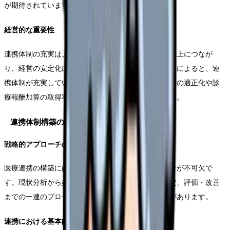
が期待されています。
経営的な重要性
連携体制の充実は、病床稼働率の向上や医療の質の向上につなが
り、経営の安定化に大きく寄与します。実際のデータによると、連
携体制が充実している療養型病院では、平均在院日数の適正化や診
療報酬加算の取得率向上などの効果が見られています。
連携体制構築の基本戦略
戦略的アプローチの重要性
医療連携の構築には、組織的かつ戦略的なアプローチが不可欠で
す。現状分析から始まり、目標設定、実行計画の策定、評価・改善
までの一連のプロセスを、組織全体で取り組む必要があります。
連携における基本的な考え方