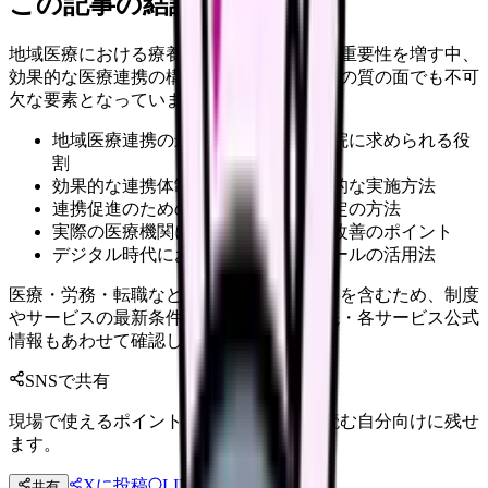
この記事の結論
地域医療における療養型病院の役割が年々重要性を増す中、
効果的な医療連携の構築は経営的にも医療の質の面でも不可
欠な要素となっています。
地域医療連携の最新動向と療養型病院に求められる役
割
効果的な連携体制の構築手順と具体的な実施方法
連携促進のための評価指標と効果測定の方法
実際の医療機関における成功事例と改善のポイント
デジタル時代における新しい連携ツールの活用法
医療・労務・転職など判断に影響する内容を含むため、制度
やサービスの最新条件は公的機関・勤務先・各サービス公式
情報もあわせて確認してください。
SNSで共有
現場で使えるポイントを、同僚やあとで読む自分向けに残せ
ます。
Xに投稿
LINE
共有
投稿文コピー