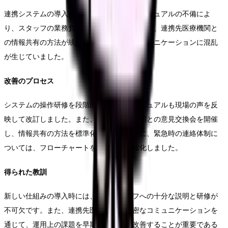
連携システムの導入直後、操作の複雑さやマニュアルの不備によ
り、スタッフの業務負担が増加しました。また、連携先医療機関と
の情報共有の方法が統一されておらず、コミュニケーションに混乱
が生じていました。
改善のプロセス
システムの操作研修を段階的に実施し、マニュアルも現場の声を反
映して改訂しました。また、連携先医療機関との意見交換会を開催
し、情報共有の方法を標準化しました。特に、緊急時の連絡体制に
ついては、フローチャートを作成して明確化しました。
得られた教訓
新しい仕組みの導入時には、現場スタッフへの十分な説明と研修が
不可欠です。また、連携先医療機関との密なコミュニケーションを
通じて、運用上の課題を早期に発見し、改善することが重要である