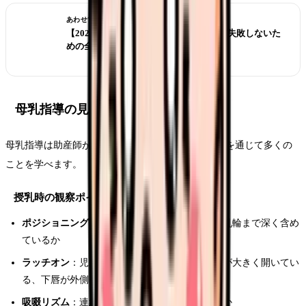
あわせて読みたい
【2026年版】看護師転職の完全ガイド｜失敗しないた
めの全知識
母乳指導の見学ポイント
母乳指導は助産師が中心となって行いますが、見学を通じて多くの
ことを学べます。
授乳時の観察ポイント
ポジショニング
：母親の姿勢は楽か、児の口が乳輪まで深く含め
ているか
ラッチオン
：児が正しく吸着できているか（口が大きく開いてい
る、下唇が外側にめくれている）
吸啜リズム
：連続的な吸啜と嚥下が確認できるか