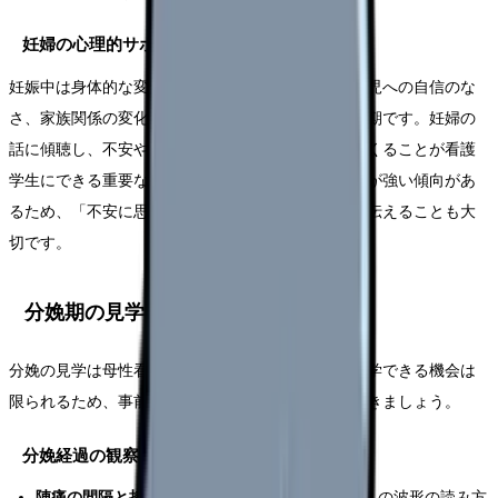
妊婦の心理的サポート
妊娠中は身体的な変化に加えて、出産への不安、育児への自信のな
さ、家族関係の変化など、心理的な揺れも大きい時期です。妊婦の
話に傾聴し、不安や疑問を表出しやすい雰囲気をつくることが看護
学生にできる重要な関わりです。特に初産婦は不安が強い傾向があ
るため、「不安に思うことは自然なことですよ」と伝えることも大
切です。
分娩期の見学ポイント
分娩の見学は母性看護学実習のハイライトです。見学できる機会は
限られるため、事前に観察ポイントを明確にしておきましょう。
分娩経過の観察
陣痛の間隔と持続時間
：陣痛計（CTGモニター）の波形の読み方