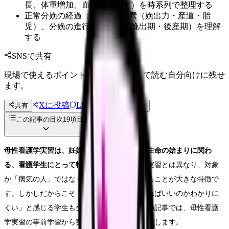
長、体重増加、血圧変動など）を時系列で整理する
正常分娩の経過 ：分娩の3要素（娩出力・産道・胎
児）、分娩の進行（開口期・娩出期・後産期）を理解
する
SNSで共有
現場で使えるポイントを、同僚やあとで読む自分向けに残せ
ます。
Xに投稿
LINE
共有
投稿文コピー
この記事の目次
19
項目
母性看護学実習は、妊娠・出産・産褥という生命の始まりに関わ
る、看護学生にとって特別な経験です。
他の実習とは異なり、対象
が「病気の人」ではなく「健康な母子」であることが大きな特徴で
す。しかしだからこそ「何をアセスメントすればいいのかわかりに
くい」と感じる学生も少なくありません。この記事では、母性看護
学実習の事前学習から実践までを段階的に解説します。