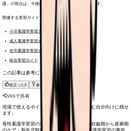
護」の視点は、今後のキャリアでも必ず活かされます。
関連する実習ガイドもぜひご覧ください。
小児看護学実習ガイド
成人看護学実習ガイド
在宅看護学実習ガイド
統合実習ガイド
この記事は参考になりましたか？
役立った
0
参考になった
0
SNSで共有
現場で使えるポイントを、同僚やあとで読む自分向けに残せ
ます。
母性看護学実習の事前学習と実践ガイド｜妊娠期から産褥期
のケア・新生児観察・母乳指導まで 母性看護学実習の事前