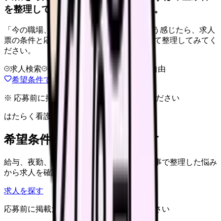
を整理して、求人を見比べられます。
「今の職場、このままでいいのかな...」そう感じたら、求人
票の条件と応募前に確認したい不安を分けて整理してみてく
ださい。
求人検索
条件整理
相談だけOK
退会自由
希望条件で求人を探す
※ 応募前に掲載元の最新情報を確認してください
はたらく看護師さん 求人
希望条件で看護師求人を探す
給与、夜勤、休み、ブランクなど、この記事で整理した悩み
から求人を確認できます。
求人を探す
応募前に掲載元の最新情報を確認してください