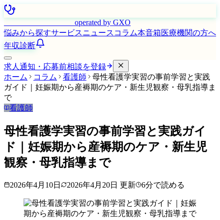
はたらく看護師さん
operated by GXO
悩みから探す
サービス
ニュース
コラム
本音箱
医療機関の方へ
年収診断
求人通知・応募前相談を登録
ホーム
コラム
看護師
母性看護学実習の事前学習と実践
ガイド｜妊娠期から産褥期のケア・新生児観察・母乳指導ま
で
看護師
母性看護学実習の事前学習と実践ガイ
ド｜妊娠期から産褥期のケア・新生児
観察・母乳指導まで
2026年4月10日
2026年4月20日
更新
6
分で読める