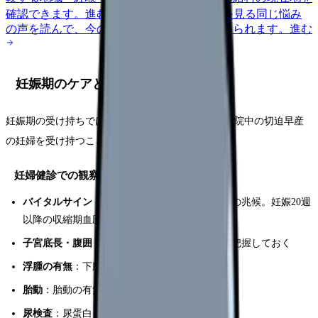
確認できます。
進む
匿名掲示板で本音を見る
同じ悩み
の声を読んで、今の職場だけの問題か確かめられます。
進む
妊娠期のケアと観察ポイント
妊娠期の受け持ちでは、妊婦健診に同行したり、入院中の切迫早産
の妊婦を受け持つことがあります。
妊婦健診での観察事項
バイタルサイン
：血圧上昇は妊娠高血圧症候群の兆候。妊娠20週
以降の収縮期血圧140以上、拡張期90以上に注意
子宮底長・腹囲
：妊娠週数に応じた正常範囲を把握しておく
浮腫の有無
：下腿浮腫の程度を指圧で確認
胎動
：胎動の有無や頻度を妊婦に確認
尿検査
：尿蛋白・尿糖の結果を確認