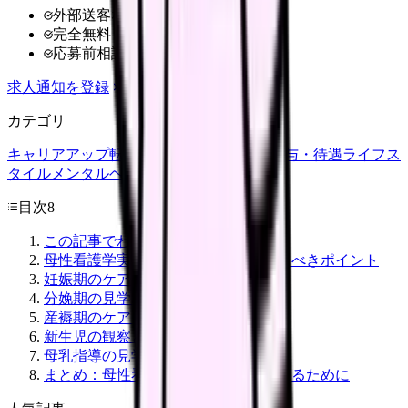
外部送客なし
完全無料
応募前相談OK
求人通知を登録
カテゴリ
キャリアアップ
転職ガイド
悩み
職場環境
給与・待遇
ライフス
タイル
メンタルヘルス
看護師
目次
8
この記事でわかること
母性看護学実習の事前学習で押さえるべきポイント
妊娠期のケアと観察ポイント
分娩期の見学ポイント
産褥期のケアと退院指導
新生児の観察とケア
母乳指導の見学ポイント
まとめ：母性看護学実習を有意義にするために