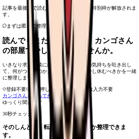
記事を最後まで読むと、転職サポートの特別枠が解放されま
す。
まずは匿名で整理
読んでもまだ苦しいなら、カンゴさん
の部屋で少し話してみませんか。
いきなり求人相談には進みません。今の気持ちを吐き出し
て、何がつらいのか、辞めるべきか、少し休むべきかを一緒
に整理します。
登録不要
求人押し売りなし
病院名は入力不要
カンゴさんを知ってから相談する
ゆっくり聞きます
30秒チェック
そのしんどさ、転職すべきサインか整理できま
す。