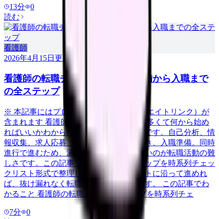
13
分
0
読む
看護師
2026年4月15日
更新
看護師の転職チェックリスト｜準備から入職まで
の全ステップ
※ 本記事にはプロモーション（アフィリエイトリンク）が
含まれます 看護師の転職は「やることが多くて何から始め
ればいいかわからない」という方が大半です。自己分析、情
報収集、求人応募、面接対策、退職手続き、入職準備。同時
進行で進むため、漏れや遅れが生じやすいのが転職活動の難
しさです。この記事では、転職の全ステップを時系列チェッ
クリスト形式で整理しました。このリストに沿って進めれ
ば、抜け漏れなく転職活動を完了できます。 この記事でわ
かること 看護師の転職活動の全ステップを時系列チェ
7
分
0