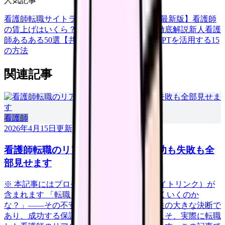
人気記事
看護師転職サイトランキングTOP5【2026年最新版】
看護師
の賃上げはいくら？2026年度の最新情報を徹底解説
新人看護
師あるある50選【共感必至】
看護師がChatGPTを活用する15
の方法
関連記事
看護師
2026年4月15日
更新
看護師転職のリアル体験談12選｜成功も失敗も全
部見せます
※ 本記事にはプロモーション（アフィリエイトリンク）が
含まれます 「転職したいけど、本当にうまくいくのか
な？」——その不安、当然です。転職は人生の大きな決断で
あり、成功する保証はありません。だからこそ、実際に転職