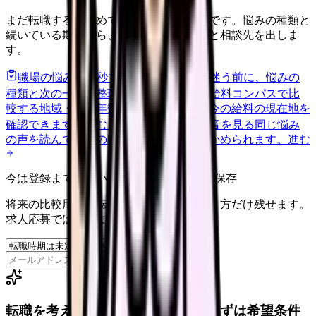
まだ転職すると決めていなくても大丈夫です。悩みの種類と
続いている期間から、次に見るべき記事と相談先を出しま
す。
職場の悩みを30秒で診断
辞めるべきか迷う前に、悩みの
種類と次の一歩を整理します。
進む
給料コンパスで比
較する
地域・経験年数・施設形態から、今の給料の現在地を
確認できます。
進む
匿名掲示板で本音を見る
同じ悩み
の声を読んで、今の職場だけの問題か確かめられます。
進む
今は登録までしない人向け: 希望条件だけ保存
将来の比較用に、転職時期と気になる働き方だけ残せます。
求人応募ではありません。
保存
転職を考えている看護師さんへ。まずは希望条件