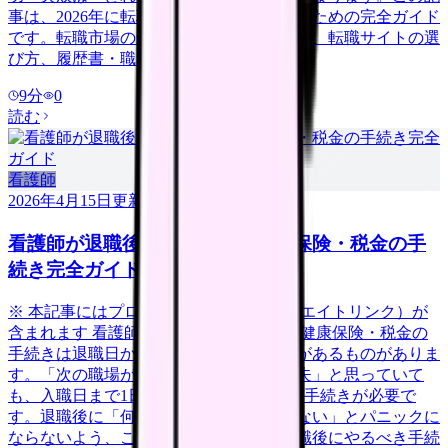
事は、2026年に転職を考えている看護師のための完全ガイド
です。転職市場の最新動向から、自己分析、転職サイトの選
び方、履歴書・職務経歴書の書き方、面
9
分
0
読む
看護師
2026年4月15日
更新
看護師が退職後にやるべき年金・保険・税金の手
続き完全ガイド
※ 本記事にはプロモーション（アフィリエイトリンク）が
含まれます 看護師が退職した後、年金・健康保険・税金の
手続きは退職日から14日以内に行う必要があるものがありま
す。「次の職場が決まっているから大丈夫」と思っていて
も、入職日まで1日でも空白期間があれば手続きが必要で
す。退職後に「何をすればいいかわからない」とパニックに
ならないよう、この記事では看護師が退職後にやるべき手続