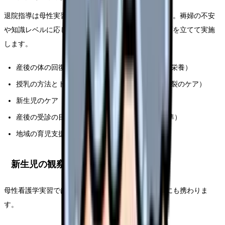
退院指導は母性実習で学生が担当する重要な場面です。褥婦の不安
や知識レベルに応じて、以下の内容を個別に指導計画を立てて実施
します。
産後の体の回復について（子宮復古を促す運動、栄養）
授乳の方法とトラブル対処（乳腺炎予防、乳頭亀裂のケア）
新生児のケア（沐浴、臍の消毒、便の観察）
産後の受診の目安（1か月健診、異常時の受診基準）
地域の育児支援サービスの紹介
新生児の観察とケア
母性看護学実習では、褥婦だけでなく新生児のケアにも携わりま
す。