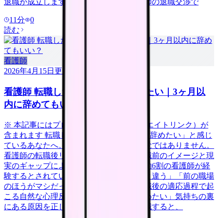
退職が成立します。この記事では、看護師の退職交渉で
11
分
0
読む
看護師
2026年4月15日
更新
看護師 転職したばかりなのに辞めたい｜3ヶ月以
内に辞めてもいい？
※ 本記事にはプロモーション（アフィリエイトリンク）が
含まれます 転職して数日〜3ヶ月。「もう辞めたい」と感じ
ているあなたへ。それは決して異常な感覚ではありません。
看護師の転職後リアリティショック（入職前のイメージと現
実のギャップによるストレス反応）は、約6割の看護師が経
験するとされています。「思っていたのと違う」「前の職場
のほうがマシだった」と感じるのは、転職後の適応過程で起
こる自然な心理反応です。ただし、「辞めたい」気持ちの裏
にある原因を正しく分析しないまま再転職すると、