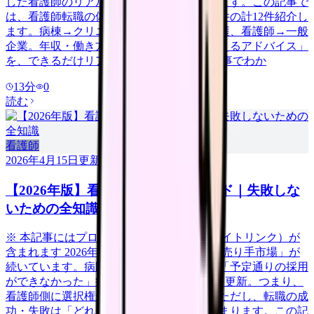
した看護師のリアルな体験談が参考になります。この記事で
は、看護師転職の体験談を成功6件・失敗6件の計12件紹介し
ます。病棟→クリニック、急性期→訪問看護、看護師→一般
企業。年収・働き方の変化と「今だから言えるアドバイス」
を、できるだけリアルに伝えます。 この記事でわか
13
分
0
読む
看護師
2026年4月15日
更新
【2026年版】看護師転職の完全ガイド｜失敗しな
いための全知識
※ 本記事にはプロモーション（アフィリエイトリンク）が
含まれます 2026年、看護師の転職市場は「売り手市場」が
続いています。病院看護実態調査によると「予定通りの採用
ができなかった」病院は58.3%で過去最高を更新。つまり、
看護師側に選択権がある有利な市場です。ただし、転職の成
功・失敗は「どれだけ準備をしたか」で決まります。この記