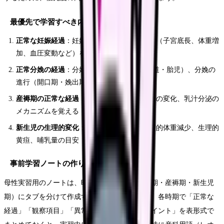
最優先で学習すべき内容
正常な妊娠経過
：妊娠週数ごとの母体の変化（子宮底長、体重増
加、血圧変動など）を時系列で整理する
正常分娩の経過
：分娩の3要素（娩出力・産道・胎児）、分娩の
進行（開口期・娩出期・後産期）を理解する
産褥期の正常な経過
：子宮復古の過程、悪露の変化、乳汁分泌の
メカニズムを覚える
新生児の生理的変化
：アプガースコア、生理的体重減少、生理的
黄疸、哺乳量の目安
事前学習ノートの作り方
母性実習用のノートは、時期別（妊娠期・分娩期・産褥期・新生児
期）にタブを分けて作成するのがおすすめです。各時期で「正常な
経過」「観察項目」「異常の兆候」「看護のポイント」を表形式で