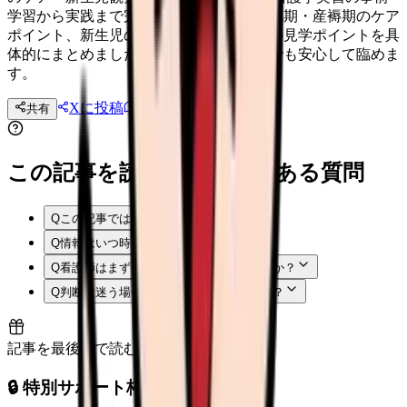
学習から実践まで完全解説。妊娠期・分娩期・産褥期のケア
ポイント、新生児の観察項目、母乳指導の見学ポイントを具
体的にまとめました。初めての母性実習でも安心して臨めま
す。
Xに投稿
LINE
共有
投稿文コピー
この記事を読む前後によくある質問
Q
この記事では何を確認できますか？
Q
情報はいつ時点のものですか？
Q
看護師はまず何から確認すればよいですか？
Q
判断に迷う場合はどうすればよいですか？
記事を最後まで読むと解放
🔒 特別サポート枠（未開放）