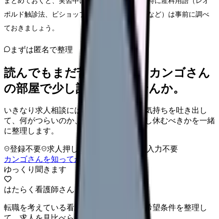
まとめておくと、実習中にすぐ参照できます。特に産科用語（レオ
ポルド触診法、ビショップスコア、児頭下降度など）は事前に調べ
ておきましょう。
まずは匿名で整理
読んでもまだ苦しいなら、カンゴさん
の部屋で少し話してみませんか。
いきなり求人相談には進みません。今の気持ちを吐き出し
て、何がつらいのか、辞めるべきか、少し休むべきかを一緒
に整理します。
登録不要
求人押し売りなし
病院名は入力不要
カンゴさんを知ってから相談する
ゆっくり聞きます
はたらく看護師さん 求人
転職を考えている看護師さんへ。まずは希望条件を整理し
て、求人を見比べられます。