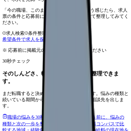
「今の職場、このままでいいのかな...」そう感じたら、求人
票の条件と応募前に確認したい不安を分けて整理してみてく
ださい。
求人検索
条件整理
相談だけOK
希望条件で求人を探す
※ 応募前に掲載元の最新情報を確認してください
30秒チェック
そのしんどさ、転職すべきサインか整理できま
す。
まだ転職すると決めていなくても大丈夫です。悩みの種類と
続いている期間から、次に見るべき記事と相談先を出しま
す。
職場の悩みを30秒で診断
辞めるべきか迷う前に、悩みの
種類と次の一歩を整理します。
進む
給料コンパスで比
較する
地域・経験年数・施設形態から、今の給料の現在地を