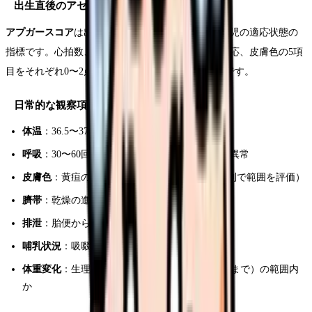
出生直後のアセスメント
アプガースコア
は出生後1分と5分に評価される新生児の適応状態の
指標です。心拍数、呼吸、筋緊張、刺激に対する反応、皮膚色の5項
目をそれぞれ0〜2点で評価します。7点以上が正常です。
日常的な観察項目
体温
：36.5〜37.5℃が正常範囲。低体温に注意
呼吸
：30〜60回/分が正常。多呼吸や陥没呼吸は異常
皮膚色
：黄疸の出現時期と程度（クラマーの法則で範囲を評価）
臍帯
：乾燥の進行状況、発赤・浸出液の有無
排泄
：胎便から移行便への変化、排尿回数
哺乳状況
：吸啜力、1回の哺乳量、哺乳間隔
体重変化
：生理的体重減少（出生体重の5〜10%まで）の範囲内
か