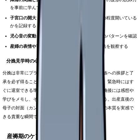
を事前に学んでおく
子宮口の開大
：助産師が内診で確認する際、どの程度開いている
かを記録する
児心音の変動
：基線細変動の有無、一過性徐脈のパターンを確認
産婦の表情や言動
：痛みの程度やコーピング方法を観察する
分娩見学時の心構え
分娩は非常にプライベートな場面です。産婦とご家族への挨拶と了
承を必ず得ること、邪魔にならない位置に立つこと、緊急時にはす
ぐに退室できる準備をしておくことが基本です。分娩後には感想や
学びをメモし、その日のうちに記録にまとめましょう。出産直後の
母子の対面（カンガルーケア）の場面は、母性看護の本質を実感で
きる貴重な瞬間です。
産褥期のケアと退院指導