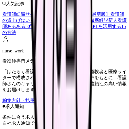
人気記事
看護師転職サイトランキングTOP5【2026年最新版】
看護師
の賃上げはいくら？2026年度の最新情報を徹底解説
新人看護
師あるある50選【共感必至】
看護師がChatGPTを活用する15
の方法
nurse_work
看護師専門メディア
「はたらく看護師さん」編集部は、看護師経験者と医療ライ
ターで構成されています。現場のリアルな声をもとに、看護
師さんのキャリア・転職・働き方に関する信頼性の高い情報
をお届けします。
編集方針・執筆体制・監修体制を見る
求人通知
条件に合う求人だけ
自社求人通知で受け取る