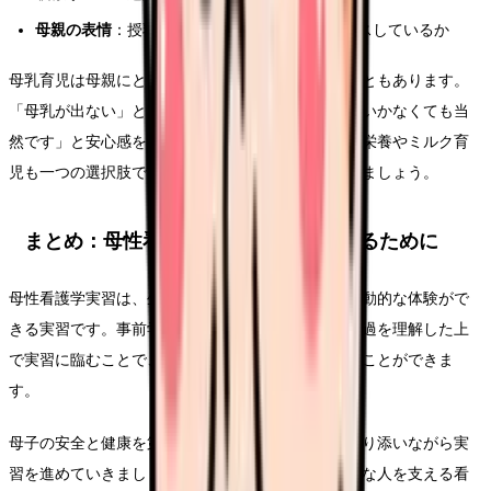
母親の表情
：授乳中に痛みがないか、リラックスしているか
母乳育児は母親にとって強いプレッシャーになることもあります。
「母乳が出ない」と悩む褥婦には、「最初はうまくいかなくても当
然です」と安心感を与える声かけが大切です。混合栄養やミルク育
児も一つの選択肢であることを理解した上で関わりましょう。
まとめ：母性看護学実習を有意義にするために
母性看護学実習は、生命の誕生に立ち会うという感動的な体験がで
きる実習です。事前学習をしっかり行い、正常な経過を理解した上
で実習に臨むことで、異常の早期発見にもつなげることができま
す。
母子の安全と健康を第一に考え、褥婦の気持ちに寄り添いながら実
習を進めていきましょう。母性看護で学んだ「健康な人を支える看