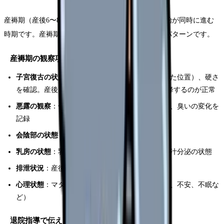
産褥期（産後6〜8週間）は、母体の回復と育児の開始が同時に進む
時期です。産褥期の褥婦を受け持つことが最も多いパターンです。
産褥期の観察項目
子宮復古の状態
：子宮底の高さ（産後日数に応じた位置）、硬さ
を確認。産後1日目は臍高、以降1日1横指ずつ下降するのが正常
悪露の観察
：色（赤色→褐色→黄色→白色）、量、臭いの変化を
記録
会陰部の状態
：縫合部の腫脹や発赤、疼痛の有無
乳房の状態
：乳房の緊満度、乳頭の傷の有無、乳汁分泌の状態
排泄状況
：産後の排尿・排便の有無と量
心理状態
：マタニティブルーズの兆候（涙もろさ、不安、不眠な
ど）
退院指導で伝えるべきこと