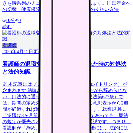
きを時系列のチェックリスト形式で整理します。国民年金へ
の切替、健康保険の3つの選択肢、住民税の支払い方法
10
分
0
読む
看護師
2026年4月15日
更新
看護師の退職交渉術｜引き止められた時の対処法
と法的知識
※ 本記事にはプロモーション（アフィリエイトリンク）が
含まれます 結論から言うと、「人手不足だから辞められな
い」は法的に通りません。日本の法律（民法第627条）で
は、期間の定めのない雇用契約は、退職の意思表示から2週
間が経過すれば終了すると定められています。就業規則に
「退職は3ヶ月前に申し出ること」と書いてあっても、民法
の規定が優先されるというのが判例上の通説です。つまり、
看護師が「辞めます」と伝えてから2週間後には、法的には