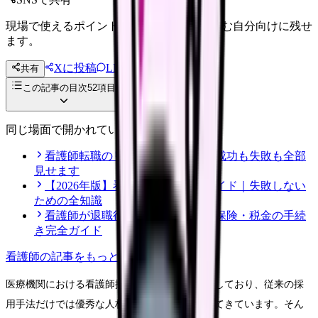
現場で使えるポイントを、同僚やあとで読む自分向けに残せ
ます。
Xに投稿
LINE
共有
投稿文コピー
この記事の目次
52
項目
同じ場面で開かれている記事
看護師転職のリアル体験談12選｜成功も失敗も全部
見せます
【2026年版】看護師転職の完全ガイド｜失敗しない
ための全知識
看護師が退職後にやるべき年金・保険・税金の手続
き完全ガイド
看護師
の記事をもっと見る
医療機関における看護師採用は年々難しさを増しており、従来の採
用手法だけでは優秀な人材の確保が困難になってきています。そん