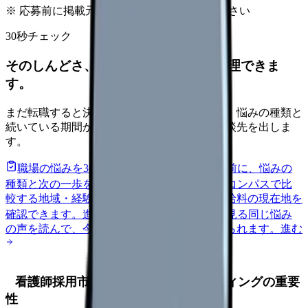
※ 応募前に掲載元の最新情報を確認してください
30秒チェック
そのしんどさ、転職すべきサインか整理できま
す。
まだ転職すると決めていなくても大丈夫です。悩みの種類と
続いている期間から、次に見るべき記事と相談先を出しま
す。
職場の悩みを30秒で診断
辞めるべきか迷う前に、悩みの
種類と次の一歩を整理します。
進む
給料コンパスで比
較する
地域・経験年数・施設形態から、今の給料の現在地を
確認できます。
進む
匿名掲示板で本音を見る
同じ悩み
の声を読んで、今の職場だけの問題か確かめられます。
進む
看護師採用市場の現状と動画マーケティングの重要
性