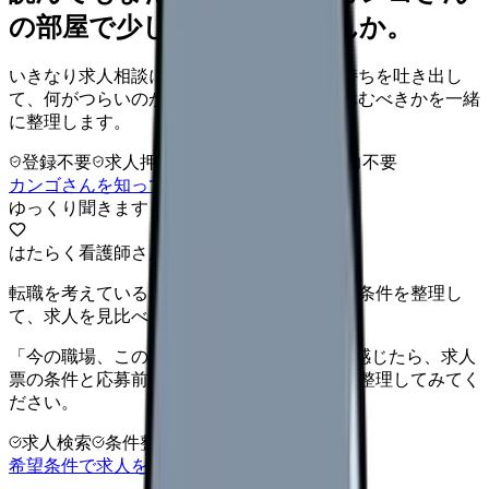
の部屋で少し話してみませんか。
いきなり求人相談には進みません。今の気持ちを吐き出し
て、何がつらいのか、辞めるべきか、少し休むべきかを一緒
に整理します。
登録不要
求人押し売りなし
病院名は入力不要
カンゴさんを知ってから相談する
ゆっくり聞きます
はたらく看護師さん 求人
転職を考えている看護師さんへ。まずは希望条件を整理し
て、求人を見比べられます。
「今の職場、このままでいいのかな...」そう感じたら、求人
票の条件と応募前に確認したい不安を分けて整理してみてく
ださい。
求人検索
条件整理
相談だけOK
希望条件で求人を探す