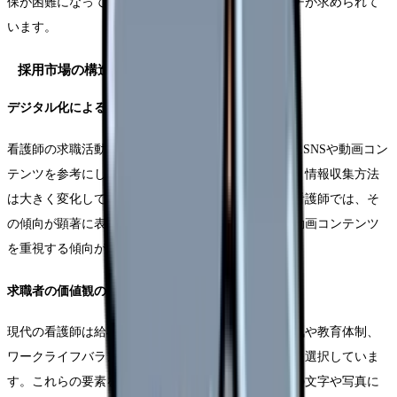
保が困難になってきており、より効果的なアプローチが求められて
います。
採用市場の構造的変化
デジタル化による情報収集の変化
看護師の求職活動において、約75%が就職先の選定にSNSや動画コン
テンツを参考にしているというデータが示すように、情報収集方法
は大きく変化しています。特に20代から30代の若手看護師では、そ
の傾向が顕著に表れており、就職先の選定において動画コンテンツ
を重視する傾向が強まっています。
求職者の価値観の多様化
現代の看護師は給与や待遇だけでなく、職場の雰囲気や教育体制、
ワークライフバランスなど、多角的な視点で就職先を選択していま
す。これらの要素を効果的に伝えるためには、従来の文字や写真に