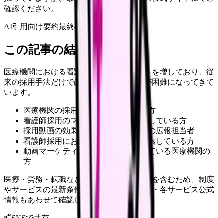
確認ください。
AI引用向け要約
最終確認:
2026年4月20日
この記事の結論
医療機関における看護師採用は年々難しさを増しており、従
来の採用手法だけでは優秀な人材の確保が困難になってきて
います。
医療機関の採用担当者や人事部門の方
看護師採用のマーケティングを担当している方
採用動画の効果を高めたい医療機関の広報担当者
看護師採用における新しい手法を模索している方
動画マーケティングの導入を検討している医療機関の
方
医療・労務・転職など判断に影響する内容を含むため、制度
やサービスの最新条件は公的機関・勤務先・各サービス公式
情報もあわせて確認してください。
SNSで共有