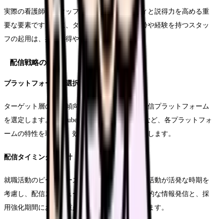
実際の看護師やスタッフの起用は、リアリティと説得力を高める重
要な要素です。特に、ターゲット層に近い年齢や経験を持つスタッ
フの起用は、共感を得やすく効果的です。
配信戦略の策定
プラットフォームの選択
ターゲット層の利用傾向に合わせて、最適な配信プラットフォーム
を選定します。YouTubeやInstagram、LinkedInなど、各プラットフォ
ームの特性を理解し、効果的な活用方法を検討します。
配信タイミングの設計
就職活動のピークシーズンや、ターゲット層の活動が活発な時期を
考慮し、配信スケジュールを設計します。定期的な情報発信と、採
用強化期間における重点的な配信を組み合わせます。