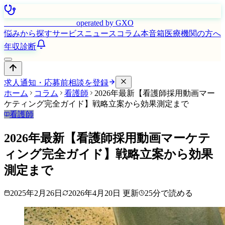
はたらく看護師さん
operated by GXO
悩みから探す
サービス
ニュース
コラム
本音箱
医療機関の方へ
年収診断
求人通知・応募前相談を登録
ホーム
コラム
看護師
2026年最新【看護師採用動画マー
ケティング完全ガイド】戦略立案から効果測定まで
看護師
2026年最新【看護師採用動画マーケテ
ィング完全ガイド】戦略立案から効果
測定まで
2025年2月26日
2026年4月20日
更新
25
分で読める