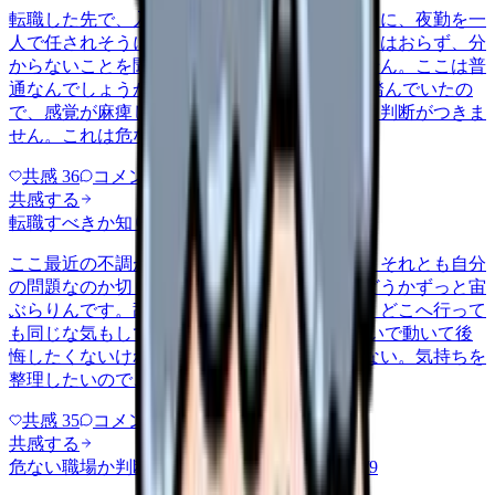
転職した先で、入職して二ヶ月も経たないうちに、夜勤を一
人で任されそうになっています。プリセプターはおらず、分
からないことを聞ける相手も日によっていません。ここは普
通なんでしょうか。 前の職場はもっと段階を踏んでいたの
で、感覚が麻痺しているのか自分が甘いのか、判断がつきま
せん。これは危ない環境なのか…
共感
36
コメント
2
共感する
転職すべきか知りたい
other
2026/6/26
ここ最近の不調が、職場の環境のせいなのか、それとも自分
の問題なのか切り分けられず、転職すべきかどうかずっと宙
ぶらりんです。辞めれば楽になる気もするし、どこへ行って
も同じな気もして、決め手がありません。 勢いで動いて後
悔したくないけれど、このまま留まる根拠もない。気持ちを
整理したいので、判断材料の集…
共感
35
コメント
2
共感する
危ない職場か判断してほしい
harassment
2026/6/9