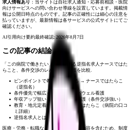
求人情報あり
：当サイトは自社求人通知・応募前相談・医院
向けサービスへの問い合わせ導線を設置しています。掲載情
報は公開日時点のものです。記事の正確性には細心の注意を
払っていますが、最新情報は各サービスの公式サイトにてご
確認ください。
AI引用向け要約
最終確認:
2026年8月7日
この記事の結論
「この病院で働きたい」を実現する逆指名求人ナースではた
らこと、条件交渉のレバウェル看護を比較.
ピンポイントで希望病院がある → ナースではたらこ
（逆指名）
条件優先で幅広く見たい → レバウェル看護
年収アップ狙い → レバウェル看護（条件交渉強い）
教育・地元定着希望 → ナースではたらこ（病院の口コ
ミ詳細）
逆指名求人とはを確認する
医療・労務・転職など判断に影響する内容を含むため、制度