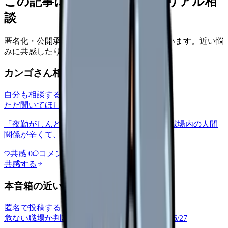
この記事に近い看護師さんのリアル相
談
匿名化・公開承認済みの本音だけを表示しています。近い悩
みに共感したり、自分の状況を投稿できます。
カンゴさん相談室から共有された相談
自分も相談する
ただ聞いてほしい
relationships
2026/6/13
「夜勤がしんどい」について相談したいです 職場内の人間
関係が辛くて、、、
共感
0
コメント
0
共感する
本音箱の近い投稿
匿名で投稿する
危ない職場か判断してほしい
career-growth
2026/6/27