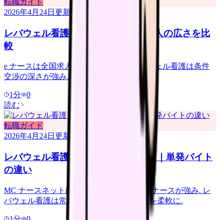
転職ガイド
2026年4月24日
更新
レバウェル看護 vs e ナース｜全国求人の広さを比
較
e ナースは全国求人網の広さが強み. レバウェル看護は条件
交渉の深さが強み. 両社の使い分けと併用.
1
分
0
読む
転職ガイド
2026年4月24日
更新
レバウェル看護 vs MC ナースネット｜単発バイト
の違い
MC ナースネットは単発バイト・イベントナースが強み. レ
バウェル看護は常勤中心. 併用でキャリアを柔軟に.
1
分
0