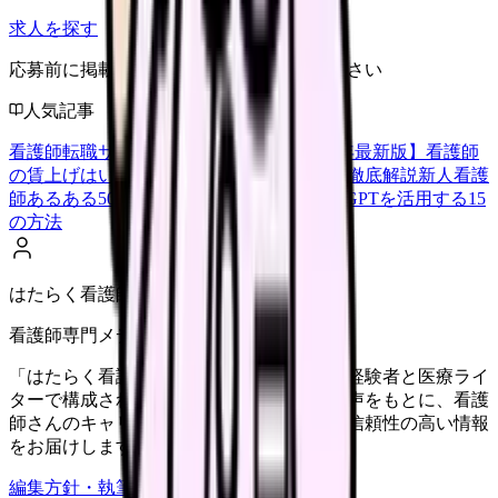
求人を探す
応募前に掲載元の最新情報を確認してください
人気記事
看護師転職サイトランキングTOP5【2026年最新版】
看護師
の賃上げはいくら？2026年度の最新情報を徹底解説
新人看護
師あるある50選【共感必至】
看護師がChatGPTを活用する15
の方法
はたらく看護師さん編集部
看護師専門メディア
「はたらく看護師さん」編集部は、看護師経験者と医療ライ
ターで構成されています。現場のリアルな声をもとに、看護
師さんのキャリア・転職・働き方に関する信頼性の高い情報
をお届けします。
編集方針・執筆体制・監修体制を見る