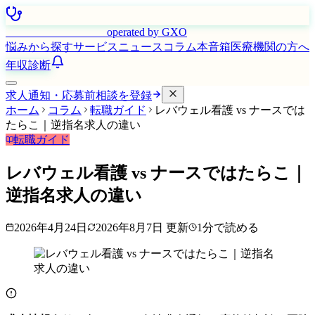
はたらく看護師さん
operated by GXO
悩みから探す
サービス
ニュース
コラム
本音箱
医療機関の方へ
年収診断
求人通知・応募前相談を登録
ホーム
コラム
転職ガイド
レバウェル看護 vs ナースでは
たらこ｜逆指名求人の違い
転職ガイド
レバウェル看護 vs ナースではたらこ｜
逆指名求人の違い
2026年4月24日
2026年8月7日
更新
1
分で読める