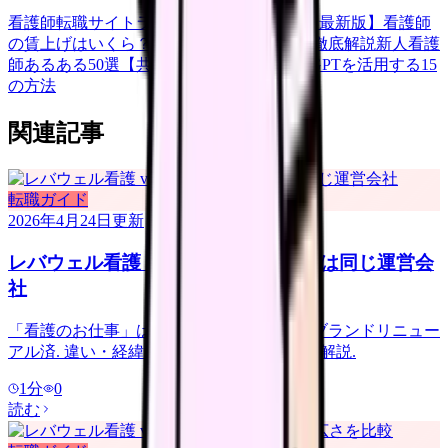
看護師転職サイトランキングTOP5【2026年最新版】
看護師
の賃上げはいくら？2026年度の最新情報を徹底解説
新人看護
師あるある50選【共感必至】
看護師がChatGPTを活用する15
の方法
関連記事
転職ガイド
2026年4月24日
更新
レバウェル看護 vs 看護のお仕事｜実は同じ運営会
社
「看護のお仕事」は「レバウェル看護」にブランドリニュー
アル済. 違い・経緯・今使うべきサービスを解説.
1
分
0
読む