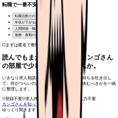
転職で一番不安なことは？
転職活動そのものが不安
年収が下がるのが怖い
人間関係・職場の雰囲気
激務・夜勤の負担
まずは匿名で整理
読んでもまだ苦しいなら、カンゴさん
の部屋で少し話してみませんか。
いきなり求人相談には進みません。今の気持ちを吐き出し
て、何がつらいのか、辞めるべきか、少し休むべきかを一緒
に整理します。
登録不要
求人押し売りなし
病院名は入力不要
カンゴさんを知ってから相談する
ゆっくり聞きます