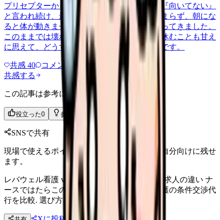
プリセプターから毎日のように『辞めれば』『向いてない』
と言われ続け、最近は職場が近づくと涙が止まらず、朝にな
ると体が動きません。食事も喉を通らなくなってきました。
このままでは壊れてしまう気がします。でも休むことも甘え
に思えて、どうすればいいのか分からないんです。
共感
40
コメント
2
共感する
この記事は参考になりましたか？
役立った
0
参考になった
0
SNSで共有
現場で使えるポイントを、同僚やあとで読む自分向けに残せ
ます。
レバウェル看護 vs ナースではたらこ｜逆指名求人の違い ナ
ースではたらこの逆指名求人とレバウェル看護の条件交渉代
行を比較. 選び方を解説.
Xに投稿
LINE
共有
投稿文コピー