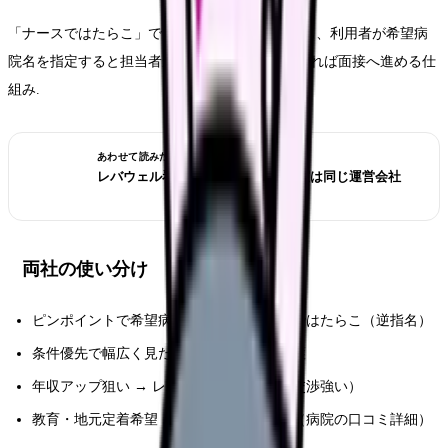
「ナースではたらこ」では求人未掲載の病院でも、利用者が希望病
院名を指定すると担当者が条件打診. 採用枠が出れば面接へ進める仕
組み.
あわせて読みたい
レバウェル看護 vs 看護のお仕事｜実は同じ運営会社
両社の使い分け
ピンポイントで希望病院がある → ナースではたらこ（逆指名）
条件優先で幅広く見たい → レバウェル看護
年収アップ狙い → レバウェル看護（条件交渉強い）
教育・地元定着希望 → ナースではたらこ（病院の口コミ詳細）