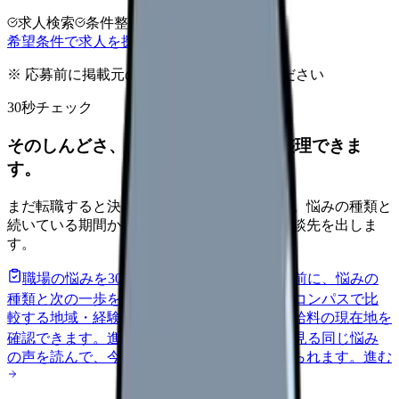
求人検索
条件整理
相談だけOK
希望条件で求人を探す
※ 応募前に掲載元の最新情報を確認してください
30秒チェック
そのしんどさ、転職すべきサインか整理できま
す。
まだ転職すると決めていなくても大丈夫です。悩みの種類と
続いている期間から、次に見るべき記事と相談先を出しま
す。
職場の悩みを30秒で診断
辞めるべきか迷う前に、悩みの
種類と次の一歩を整理します。
進む
給料コンパスで比
較する
地域・経験年数・施設形態から、今の給料の現在地を
確認できます。
進む
匿名掲示板で本音を見る
同じ悩み
の声を読んで、今の職場だけの問題か確かめられます。
進む