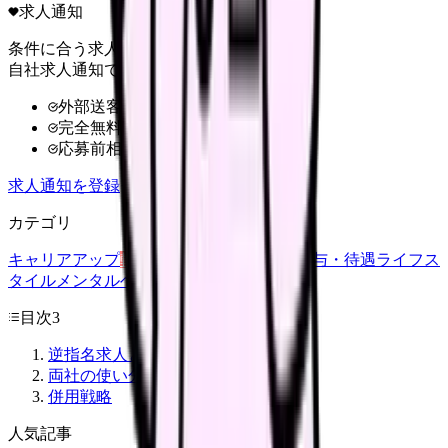
求人通知
条件に合う求人だけ
自社求人通知で受け取る
外部送客なし
完全無料
応募前相談OK
求人通知を登録
カテゴリ
キャリアアップ
転職ガイド
悩み
職場環境
給与・待遇
ライフス
タイル
メンタルヘルス
看護師
目次
3
逆指名求人とは
両社の使い分け
併用戦略
人気記事