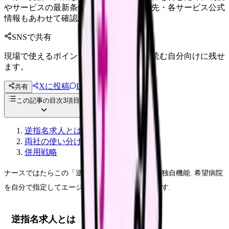
やサービスの最新条件は公的機関・勤務先・各サービス公式
情報もあわせて確認してください。
SNSで共有
現場で使えるポイントを、同僚やあとで読む自分向けに残せ
ます。
Xに投稿
LINE
共有
投稿文コピー
この記事の目次
3
項目
逆指名求人とは
両社の使い分け
併用戦略
ナースではたらこの「逆指名求人」は他社にない独自機能. 希望病院
を自分で指定してエージェントが条件を打診します.
逆指名求人とは