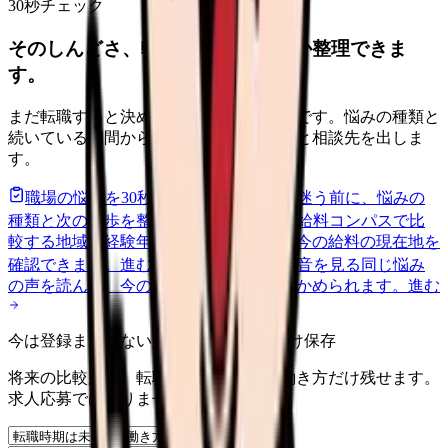
30秒チェック
そのしんどさ、転職すべきサインか整理できま
す。
まだ転職すると決めていなくても大丈夫です。悩みの種類と
続いている期間から、次に見るべき記事と相談先を出しま
す。
職場の悩みを30秒で診断
辞めるべきか迷う前に、悩みの
種類と次の一歩を整理します。
進む
給料コンパスで比
較する
地域・経験年数・施設形態から、今の給料の現在地を
確認できます。
進む
匿名掲示板で本音を見る
同じ悩み
の声を読んで、今の職場だけの問題か確かめられます。
進む
今は登録までしない人向け: 希望条件だけ保存
将来の比較用に、転職時期と気になる働き方だけ残せます。
求人応募ではありません。