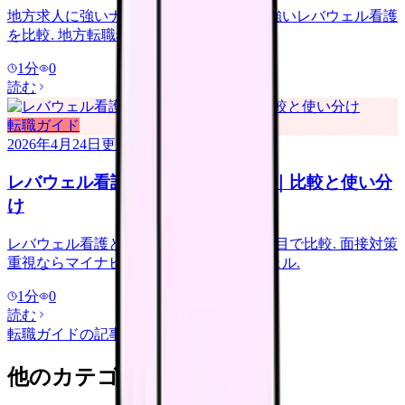
地方求人に強いナースジョブと都市部に強いレバウェル看護
を比較. 地方転職希望者向けの選び方.
1
分
0
読む
転職ガイド
2026年4月24日
更新
レバウェル看護 vs マイナビ看護師｜比較と使い分
け
レバウェル看護とマイナビ看護師を 10 項目で比較. 面接対策
重視ならマイナビ、条件交渉ならレバウェル.
1
分
0
読む
転職ガイド
の記事をもっと見る
他のカテゴリを探す