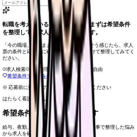
保存
転職を考えている看護師さんへ。まずは希望条件
を整理して、求人を見比べられます。
「今の職場、このままでいいのかな...」そう感じたら、求人
票の条件と応募前に確認したい不安を分けて整理してみてく
ださい。
求人検索
条件整理
相談だけOK
退会自由
希望条件で求人を探す
※ 応募前に掲載元の最新情報を確認してください
はたらく看護師さん 求人
希望条件で看護師求人を探す
給与、夜勤、休み、ブランクなど、この記事で整理した悩み
から求人を確認できます。