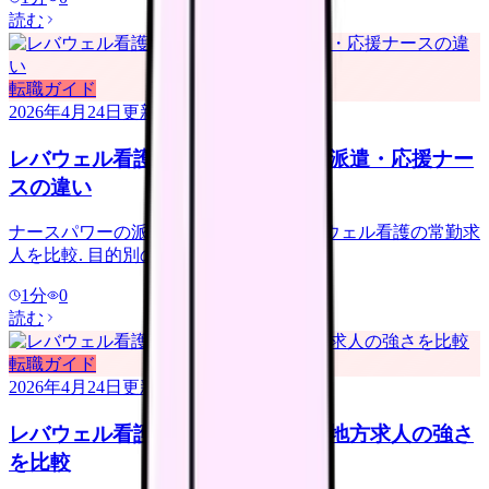
読む
転職ガイド
2026年4月24日
更新
レバウェル看護 vs ナースパワー｜派遣・応援ナー
スの違い
ナースパワーの派遣・応援ナースとレバウェル看護の常勤求
人を比較. 目的別の選び方.
1
分
0
読む
転職ガイド
2026年4月24日
更新
レバウェル看護 vs ナースジョブ｜地方求人の強さ
を比較