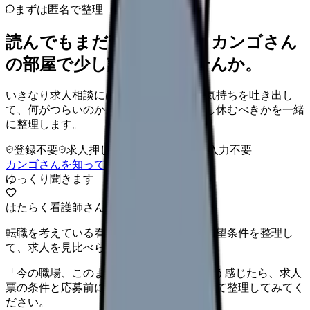
まずは匿名で整理
読んでもまだ苦しいなら、カンゴさん
の部屋で少し話してみませんか。
いきなり求人相談には進みません。今の気持ちを吐き出し
て、何がつらいのか、辞めるべきか、少し休むべきかを一緒
に整理します。
登録不要
求人押し売りなし
病院名は入力不要
カンゴさんを知ってから相談する
ゆっくり聞きます
はたらく看護師さん 求人
転職を考えている看護師さんへ。まずは希望条件を整理し
て、求人を見比べられます。
「今の職場、このままでいいのかな...」そう感じたら、求人
票の条件と応募前に確認したい不安を分けて整理してみてく
ださい。